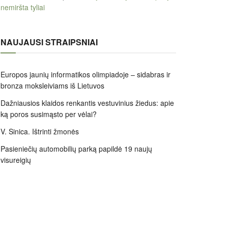
nemiršta tyliai
NAUJAUSI STRAIPSNIAI
Europos jaunių informatikos olimpiadoje – sidabras ir
bronza moksleiviams iš Lietuvos
Dažniausios klaidos renkantis vestuvinius žiedus: apie
ką poros susimąsto per vėlai?
V. Sinica. Ištrinti žmonės
Pasieniečių automobilių parką papildė 19 naujų
visureigių