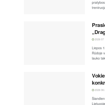
pratybos
treniruo
Prasi
„Drag
2026 07 
Liepos 1
Rūdoje v
lauko tak
Vokie
konkr
2026 06 
Šiandien
Lietuvoje