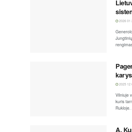
Lietuv
siste
2026 01 
Generolo
Jungtini
rengimas
Pager
karys
2025 12 
Vilniuje 
kuris ta
Rukloje. 
A. Ku