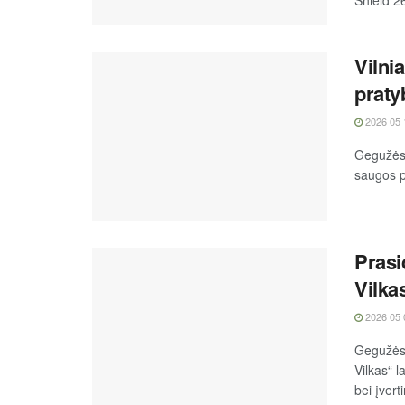
Vilni
praty
2026 05 
Gegužės 1
saugos p
Prasi
Vilka
2026 05 
Gegužės 
Vilkas“ l
bei įverti