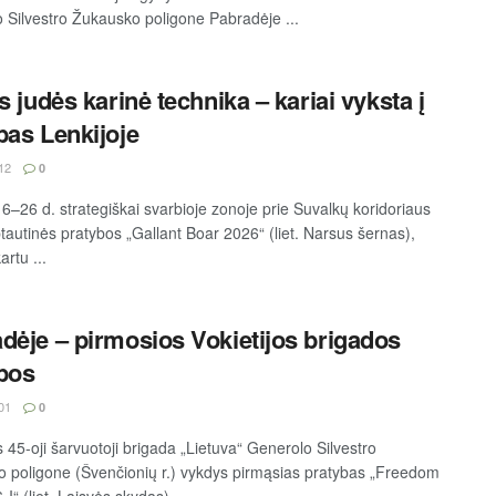
 Silvestro Žukausko poligone Pabradėje ...
is judės karinė technika – kariai vyksta į
bas Lenkijoje
12
0
16–26 d. strategiškai svarbioje zonoje prie Suvalkų koridoriaus
ptautinės pratybos „Gallant Boar 2026“ (liet. Narsus šernas),
artu ...
dėje – pirmosios Vokietijos brigados
bos
01
0
s 45-oji šarvuotoji brigada „Lietuva“ Generolo Silvestro
 poligone (Švenčionių r.) vykdys pirmąsias pratybas „Freedom
-I“ (liet. Laisvės skydas). ...