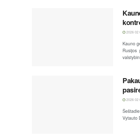
Kaune
kontr
2026 02 
Kauno ge
Rusijos p
valstybin
Pakau
pasi
2026 02 
Šeštadien
Vytauto D