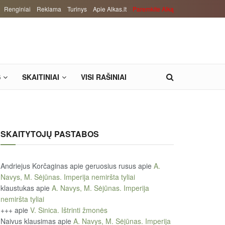
Renginiai
Reklama
Turinys
Apie Alkas.lt
Paremkite Alką
S
SKAITINIAI
VISI RAŠINIAI
SKAITYTOJŲ PASTABOS
Andriejus Korčaginas apie geruosius rusus
apie
A.
Navys, M. Sėjūnas. Imperija nemiršta tyliai
klaustukas
apie
A. Navys, M. Sėjūnas. Imperija
nemiršta tyliai
+++
apie
V. Sinica. Ištrinti žmonės
Naivus klausimas
apie
A. Navys, M. Sėjūnas. Imperija