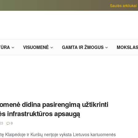
Saulės arkliukai
TŪRA
VISUOMENĖ
GAMTA IR ŽMOGUS
MOKSLA
omenė didina pasirengimą užtikrinti
nės infrastruktūros apsaugą
23
0
itę Klaipėdoje ir Kuršių nerijoje vyksta Lietuvos kariuomenės