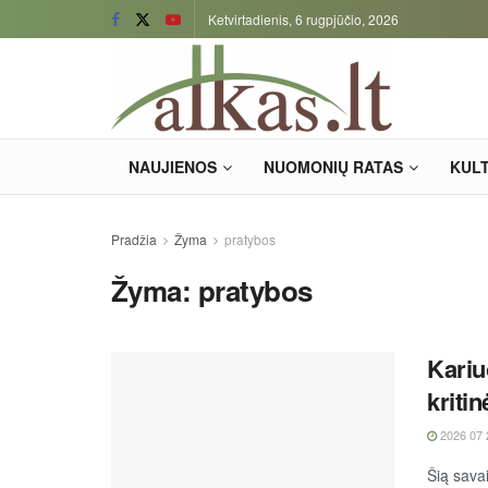
Ketvirtadienis, 6 rugpjūčio, 2026
NAUJIENOS
NUOMONIŲ RATAS
KUL
Pradžia
Žyma
pratybos
Žyma:
pratybos
Kariu
kriti
2026 07 
Šią sava