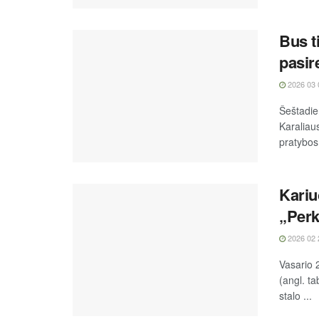
Bus t
pasir
2026 03 
Šeštadien
Karaliau
pratybos
Kariu
„Perk
2026 02 
Vasario 
(angl. t
stalo ...