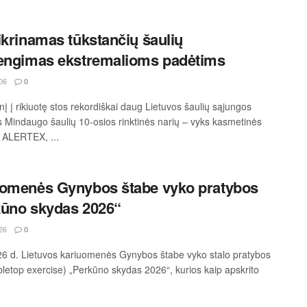
ikrinamas tūkstančių šaulių
engimas ekstremalioms padėtims
06
0
į į rikiuotę stos rekordiškai daug Lietuvos šaulių sąjungos
s Mindaugo šaulių 10-osios rinktinės narių – vyks kasmetinės
 ALERTEX, ...
omenės Gynybos štabe vyko pratybos
ūno skydas 2026“
26
0
26 d. Lietuvos kariuomenės Gynybos štabe vyko stalo pratybos
abletop exercise) „Perkūno skydas 2026“, kurios kaip apskrito