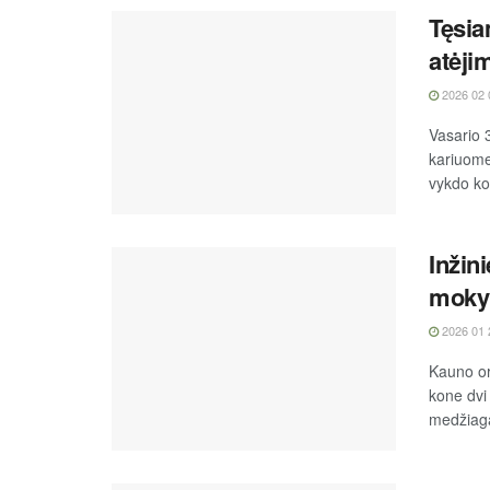
Tęsi
atėji
2026 02 
Vasario 3
kariuome
vykdo ko
Inžin
moky
2026 01 
Kauno or
kone dvi
medžiaga