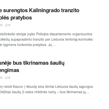
 surengtos Kaliningrado tranzito
olės pratybos
09
0
ležinkelio stotyje įvyko Policijos departamento organizuotos
iliečių supaprastinto tranzito per Lietuvos teritoriją kontrolės
io lygmens funkcinės pratybos. Jų ...
nėje bus tikrinamas šaulių
rengimas
06
0
į netoli Kauno į rikiuotę stos šimtai Lietuvos šaulių sąjungos
idžiojo šaulių 2-osios rinktinės narių – bus tikrinamas jų ...