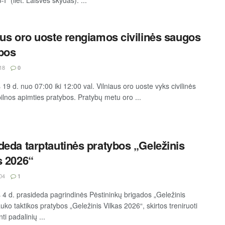
aus oro uoste rengiamos civilinės saugos
bos
18
0
9 d. nuo 07:00 iki 12:00 val. Vilniaus oro uoste vyks civilinės
ilnos apimties pratybos. Pratybų metu oro ...
deda tarptautinės pratybos „Geležinis
s 2026“
04
1
4 d. prasideda pagrindinės Pėstininkų brigados „Geležinis
auko taktikos pratybos „Geležinis Vilkas 2026“, skirtos treniruoti
nti padalinių ...