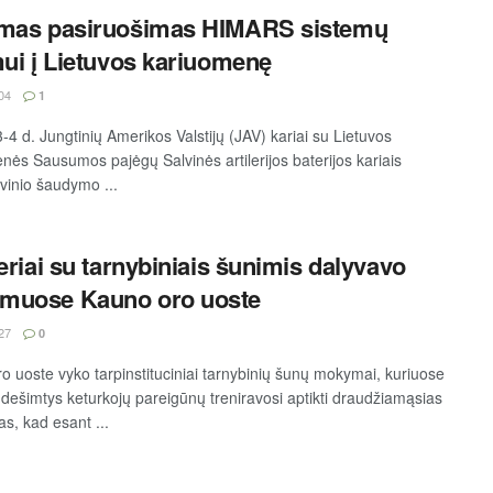
amas pasiruošimas HIMARS sistemų
mui į Lietuvos kariuomenę
04
1
-4 d. Jungtinių Amerikos Valstijų (JAV) kariai su Lietuvos
nės Sausumos pajėgų Salvinės artilerijos baterijos kariais
vinio šaudymo ...
ieriai su tarnybiniais šunimis dalyvavo
muose Kauno oro uoste
27
0
o uoste vyko tarpinstituciniai tarnybinių šunų mokymai, kuriuose
 dešimtys keturkojų pareigūnų treniravosi aptikti draudžiamąsias
s, kad esant ...