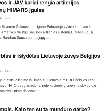
os ir JAV kariai rengia artilerijos
mų HIMARS įgulas
23
4
 Silvestro Žukausko poligone Pabradėje vyksta Lietuvos ir
ų Amerikos Valstijų Salvinės artilerijos sistemų HIMARS įgulų
. Bendras Sausumos pajėgų ...
btas ir išlydėtas Lietuvoje žuvęs Belgijos
03
0
vyko atsisveikinimo iškilmės su Lietuvoje mirusiu Belgijos kariu,
rnavo NATO daugianacionalinėje kovinėje grupėje, dislokuotoje
Atsisveikinime dalyvavo ir ...
mpis. Kaip ten su ta munduro garbe?