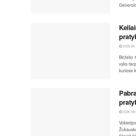
Generolo
Kelia
praty
2026 06 
Birželio 
vyks tar
kuriose k
Pabra
praty
2026 06 
Vokietijo
Žukausko
Shield 26