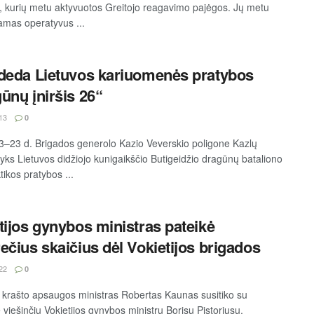
, kurių metu aktyvuotos Greitojo reagavimo pajėgos. Jų metu
jamas operatyvus ...
deda Lietuvos kariuomenės pratybos
ūnų įniršis 26“
13
0
3–23 d. Brigados generolo Kazio Veverskio poligone Kazlų
yks Lietuvos didžiojo kunigaikščio Butigeidžio dragūnų bataliono
tikos pratybos ...
tijos gynybos ministras pateikė
ečius skaičius dėl Vokietijos brigados
22
0
 krašto apsaugos ministras Robertas Kaunas susitiko su
 viešinčiu Vokietijos gynybos ministru Borisu Pistoriusu.