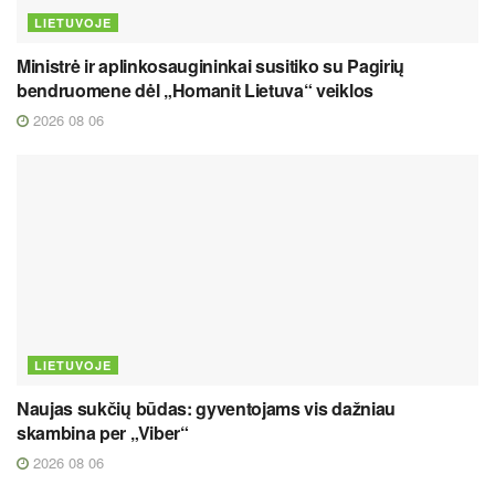
LIETUVOJE
Ministrė ir aplinkosaugininkai susitiko su Pagirių
bendruomene dėl „Homanit Lietuva“ veiklos
2026 08 06
LIETUVOJE
Naujas sukčių būdas: gyventojams vis dažniau
skambina per „Viber“
2026 08 06