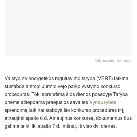
Vėjo jėgainės | lrv.lt nuotr.
Valstybinė energetikos reguliavimo taryba (VERT) laikinai
sustabdė antrojo Jūrinio vėjo parko vystymo konkurso
procedūras. Tokį sprendimą šios dienos posėdyje Taryba
priėmė atliepdama praėjusios savaitės
Vyriausybės
sprendimą laikinai stabdyti šio konkurso procedūras ir jį
atnaujinti spalio 6 d. Atnaujinus konkursą, dokumentus bus
galima teikti iki spalio 7 d. imtinai, iš viso dvi dienas.