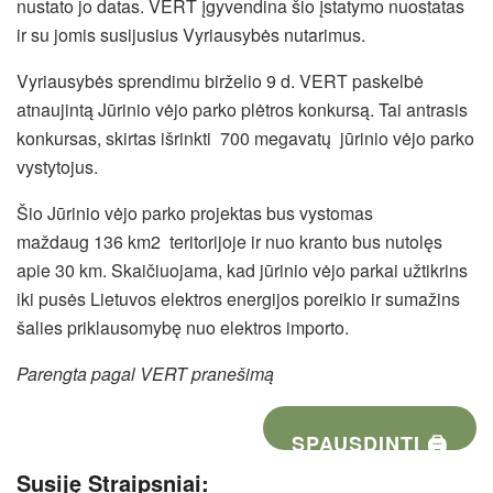
nustato jo datas. VERT įgyvendina šio įstatymo nuostatas
ir su jomis susijusius Vyriausybės nutarimus.
Vyriausybės sprendimu birželio 9 d. VERT paskelbė
atnaujintą Jūrinio vėjo parko plėtros konkursą. Tai antrasis
konkursas, skirtas išrinkti 700 megavatų jūrinio vėjo parko
vystytojus.
Šio Jūrinio vėjo parko projektas bus vystomas
maždaug 136 km2 teritorijoje ir nuo kranto bus nutolęs
apie 30 km. Skaičiuojama, kad jūrinio vėjo parkai užtikrins
iki pusės Lietuvos elektros energijos poreikio ir sumažins
šalies priklausomybę nuo elektros importo.
Parengta pagal VERT pranešimą
SPAUSDINTI 🖨
Susiję Straipsniai: