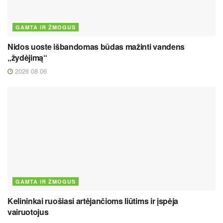
GAMTA IR ŽMOGUS
Nidos uoste išbandomas būdas mažinti vandens
„žydėjimą“
2026 08 06
GAMTA IR ŽMOGUS
Kelininkai ruošiasi artėjančioms liūtims ir įspėja
vairuotojus