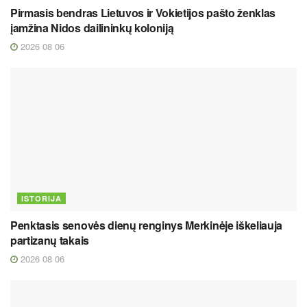
Pirmasis bendras Lietuvos ir Vokietijos pašto ženklas
įamžina Nidos dailininkų koloniją
2026 08 06
ISTORIJA
Penktasis senovės dienų renginys Merkinėje iškeliauja
partizanų takais
2026 08 06