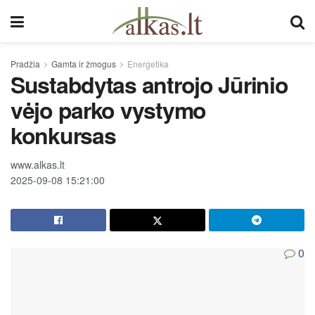
Pradžia
Gamta ir žmogus
Energetika
Sustabdytas antrojo Jūrinio
vėjo parko vystymo
konkursas
www.alkas.lt
2025-09-08 15:21:00
0