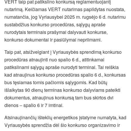
VERT taip pat patikslino konkursą reglamentuojantį
nutarimą. Keičiamas VERT nutarimas papildytas nuostata,
numatančia, jog Vyriausybei 2025 m. rugsėjo 6 d. nutarimu
sustabdžius konkurso procedūras, sąlygų apraše
nurodytais terminais prašymai dalyvauti konkurse,
konkurso dokumentai ir pasiūlymai nepriimami.
Taip pat, atsižvelgiant į Vyriausybės sprendimą konkurso
procedūras atnaujinti nuo spalio 6 d., atitinkamai
patikslinami sąlygų apraše nurodyti terminai. Tai reiškia
kad atnaujinus konkurso procedūras spalio 6 d., konkursas
bus tęsiamas tomis pačiomis sąlygomis. Kad būtų
išlaikytas 90 dienų terminas konkurso dalyviams pateikti
dokumentus, atnaujinus konkursą tam bus skirtos dvi
dienos ‒ spalio 6 ir 7 imtinai.
Atsinaujinančių išteklių energetikos įstatyme numatyta, kad
Vyriausybės sprendžia dėl šio konkurso organizavimo ir