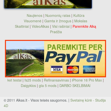
Naujienos
|
Nuomonių ratas
|
Kultūra
Visuomenė
|
Gamta ir žmogus
|
Mokslas
Skaitiniai
|
VideoAlkas
|
Visi rašiniai
|
Paremkite Alką
Pradžia
ket testai
|
fs25 mods
|
Refinansavimas
|
iPhone 16 Pro Max
|
Daigyklos
|
gta 5 mods
|
DARBO SKELBIMAI
© 2011 Alkas.lt - Visos teisės saugomos. |
Svetainę kūrė - Studija
4D