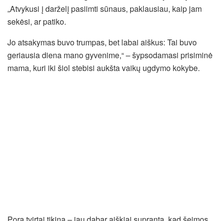
„Atvykusi į darželį pasiimti sūnaus, paklausiau, kaip jam
sekėsi, ar patiko.
Jo atsakymas buvo trumpas, bet labai aiškus: Tai buvo
geriausia diena mano gyvenime,“ – šypsodamasi prisiminė
mama, kuri iki šiol stebisi aukšta vaikų ugdymo kokybe.
Pora tvirtai tikina – jau dabar aiškiai supranta, kad šeimos