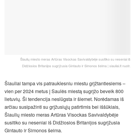
Šiaulių miesto meras Artūras Visockas Savivaldybėje susitiko su neseniai iš
Didžiosios Britanijos sugrįžusia Gintauto ir Simonos šeima | siauliai.lt nuotr.
Šiauliai tampa vis patrauklesniu miestu grįžtantiesiems –
vien per 2024 metus į Saulės miestą sugrįžo beveik 800
lietuvių. Ši tendencija neslūgsta ir šiemet. Norėdamas iš
arčiau susipažinti su grįžusiųjų patirtimis bei iššūkiais,
Šiaulių miesto meras Artūras Visockas Savivaldybėje
susitiko su neseniai iš Didžiosios Britanijos sugrįžusia
Gintauto ir Simonos šeima.