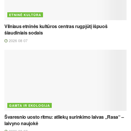
ETNINĖ KULTŪRA
Vilniaus etninės kultūros centras rugpjūtį išpuoš
šiaudiniais sodais
2026 08 07
GAMTA IR EKOLOGIJA
Švaresnio uosto ritmu: atliekų surinkimo laivas „Rasa“ –
laivyno naujokė