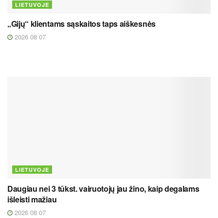
LIETUVOJE
„Gijų“ klientams sąskaitos taps aiškesnės
2026 08 07
LIETUVOJE
Daugiau nei 3 tūkst. vairuotojų jau žino, kaip degalams
išleisti mažiau
2026 08 07