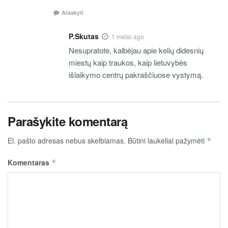
Atsakyti
P.Skutas
1 metai ago
Nesupratote, kalbėjau apie kelių didesnių
miestų kaip traukos, kaip lietuvybės
išlaikymo centrų pakraščiuose vystymą.
Parašykite komentarą
El. pašto adresas nebus skelbiamas.
Būtini laukeliai pažymėti
*
Komentaras
*