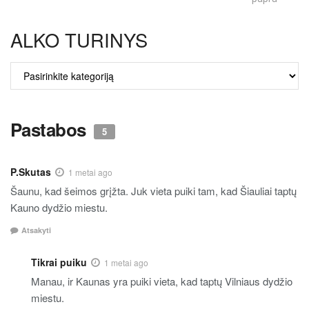
ALKO TURINYS
ALKO
TURINYS
Pastabos
5
P.Skutas
1 metai ago
Šaunu, kad šeimos grįžta. Juk vieta puiki tam, kad Šiauliai taptų
Kauno dydžio miestu.
Atsakyti
Tikrai puiku
1 metai ago
Manau, ir Kaunas yra puiki vieta, kad taptų Vilniaus dydžio
miestu.