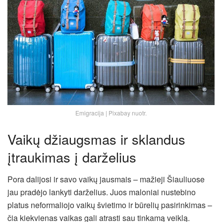
Emigracija | Pixabay nuotr.
Vaikų džiaugsmas ir sklandus
įtraukimas į darželius
Pora dalijosi ir savo vaikų jausmais – mažieji Šiauliuose
jau pradėjo lankyti darželius. Juos maloniai nustebino
platus neformaliojo vaikų švietimo ir būrelių pasirinkimas –
čia kiekvienas vaikas gali atrasti sau tinkamą veiklą.