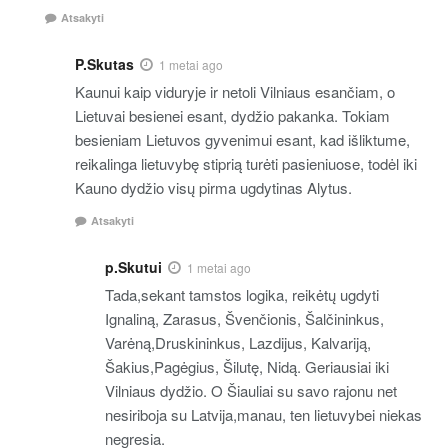
Atsakyti
P.Skutas
1 metai ago
Kaunui kaip viduryje ir netoli Vilniaus esančiam, o
Lietuvai besienei esant, dydžio pakanka. Tokiam
besieniam Lietuvos gyvenimui esant, kad išliktume,
reikalinga lietuvybę stiprią turėti pasieniuose, todėl iki
Kauno dydžio visų pirma ugdytinas Alytus.
Atsakyti
p.Skutui
1 metai ago
Tada,sekant tamstos logika, reikėtų ugdyti
Ignaliną, Zarasus, Švenčionis, Šalčininkus,
Varėną,Druskininkus, Lazdijus, Kalvariją,
Šakius,Pagėgius, Šilutę, Nidą. Geriausiai iki
Vilniaus dydžio. O Šiauliai su savo rajonu net
nesiriboja su Latvija,manau, ten lietuvybei niekas
negresia.