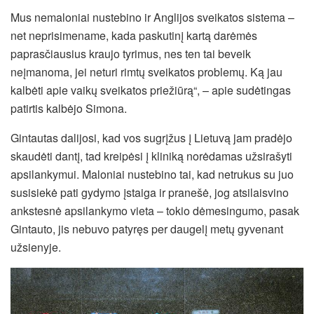
Mus nemaloniai nustebino ir Anglijos sveikatos sistema –
net neprisimename, kada paskutinį kartą darėmės
paprasčiausius kraujo tyrimus, nes ten tai beveik
neįmanoma, jei neturi rimtų sveikatos problemų. Ką jau
kalbėti apie vaikų sveikatos priežiūrą“, – apie sudėtingas
patirtis kalbėjo Simona.
Gintautas dalijosi, kad vos sugrįžus į Lietuvą jam pradėjo
skaudėti dantį, tad kreipėsi į kliniką norėdamas užsirašyti
apsilankymui. Maloniai nustebino tai, kad netrukus su juo
susisiekė pati gydymo įstaiga ir pranešė, jog atsilaisvino
ankstesnė apsilankymo vieta – tokio dėmesingumo, pasak
Gintauto, jis nebuvo patyręs per daugelį metų gyvenant
užsienyje.