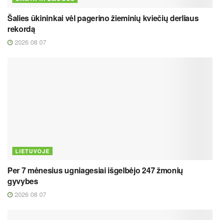
Šalies ūkininkai vėl pagerino žieminių kviečių derliaus
rekordą
2026 08 07
LIETUVOJE
Per 7 mėnesius ugniagesiai išgelbėjo 247 žmonių
gyvybes
2026 08 07