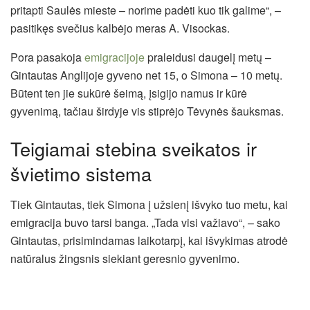
pritapti Saulės mieste – norime padėti kuo tik galime“, –
pasitikęs svečius kalbėjo meras A. Visockas.
Pora pasakoja
emigracijoje
praleidusi daugelį metų –
Gintautas Anglijoje gyveno net 15, o Simona – 10 metų.
Būtent ten jie sukūrė šeimą, įsigijo namus ir kūrė
gyvenimą, tačiau širdyje vis stiprėjo Tėvynės šauksmas.
Teigiamai stebina sveikatos ir
švietimo sistema
Tiek Gintautas, tiek Simona į užsienį išvyko tuo metu, kai
emigracija buvo tarsi banga. „Tada visi važiavo“, – sako
Gintautas, prisimindamas laikotarpį, kai išvykimas atrodė
natūralus žingsnis siekiant geresnio gyvenimo.