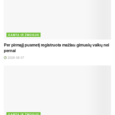
GAMTA IR ŽMOGUS
Per pirmąjį pusmetį registruota mažiau gimusių vaikų nei
pernai
2026 08 07
GAMTA IR ŽMOGUS