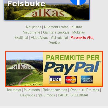
Naujienos
|
Nuomonių ratas
|
Kultūra
Visuomenė
|
Gamta ir žmogus
|
Mokslas
Skaitiniai
|
VideoAlkas
|
Visi rašiniai
|
Paremkite Alką
Pradžia
ket testai
|
fs25 mods
|
Refinansavimas
|
iPhone 16 Pro Max
|
Daigyklos
|
gta 5 mods
|
DARBO SKELBIMAI