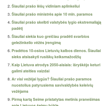
Šiauliai prašo lėšų vidiniam aplinkeliui
Šiauliai prašo ministrės apie 10 mln. paramos
Šiauliai prašo skelbti valstybės lygio ekstremaliąją
padėtį
Šiauliai siekia kuo greičiau pradėti svarbios
geležinkelio vėžės įrengimą
Pradėtos 10-osios Lietuvių kalbos dienos. Šiauliai
sieks atsisakyti rusiškų keiksmažodžių
Kaip Lietuva atrodys 2050-aisiais: išryškėjo keturi
galimi ateities vaizdai
Ar visi vežėjai lygūs? Šiauliai prašo paramos
nuostolius patyrusiems savivaldybės keleivių
vežėjams
Pirmą kartą Seime pristatytas metinis pranešimas
apie Lietuvos šeimų būklę