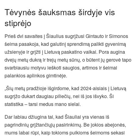
Tėvynės šauksmas širdyje vis
stiprėjo
Prieš dvi savaites į Šiaulius sugrįžusi Gintauto ir Simonos
šeima pasakoja, kad galutinį sprendimą palikti gyvenimą
užsienyje ir grįžti į Lietuvą paskatino vaikai. Pora augina
dvejų metų dukrą ir trejų metų sūnų, o būtent jų gerovė tapo
svarbiausiu motyvu ieškoti saugios, artimos ir šeimai
palankios aplinkos gimtinėje.
„Šių metų pradžioje išgirdome, kad 2024-aisiais į Lietuvą
sugrįžo dukart daugiau piliečių, nei iš jos išvyko. Ši
statistika – tarsi medus mano sielai.
Dar labiau džiugina tai, kad Šiauliai yra vienas iš
pagrindinių grįžtančiųjų pasirinkimų. Be jokios abejonės,
mums labai rūpi, kaip tokioms puikioms šeimoms sekasi