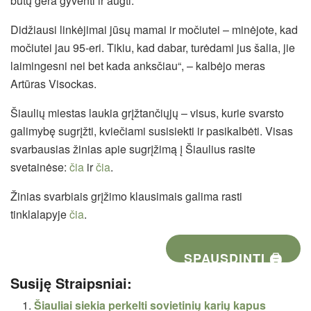
būtų gera gyventi ir augti.
Didžiausi linkėjimai jūsų mamai ir močiutei – minėjote, kad
močiutei jau 95-eri. Tikiu, kad dabar, turėdami jus šalia, jie
laimingesni nei bet kada anksčiau“, – kalbėjo meras
Artūras Visockas.
Šiaulių miestas laukia grįžtančiųjų – visus, kurie svarsto
galimybę sugrįžti, kviečiami susisiekti ir pasikalbėti. Visas
svarbausias žinias apie sugrįžimą į Šiaulius rasite
svetainėse:
čia
ir
čia
.
Žinias svarbiais grįžimo klausimais galima rasti
tinklalapyje
čia
.
SPAUSDINTI 🖨
Susiję Straipsniai:
Šiauliai siekia perkelti sovietinių karių kapus