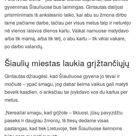
gyvenimas Šiauliuose bus laimingas. Gintautas dalijosi
prisiminimais iš ankstesnio laiko, kai abu su žmona dirbo
tame pačiame darbe, tačiau per visus metus taip ir neturėjo
nė vienos laisvos dienos kartu. Vaikai namuose matydavo
arba tik mamą, arba tik tėtį, o abu kartu – tik vėlai vakare,
po darbo valandų.
Šiaulių miestas laukia grįžtančiųjų
Gintautas džiaugėsi, kad Šiauliuose gyvena jo tėvai ir
močiutė – ypač smagu, jog dabar šeima vaikus gali matyti
beveik kasdien, o anksčiau tai įvykdavo vos du kartus per
metus.
„Nerealiai smagu, kad grįžote – tikiuosi, jūsų pavyzdžiu
paseks ir daugiau žmonių. Iš tiesų dedame visas
pastangas, kad tiek Lietuvoje, tiek Šiauliuose šeimoms