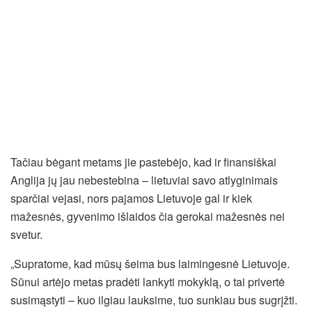
Tačiau bėgant metams jie pastebėjo, kad ir finansiškai
Anglija jų jau nebestebina – lietuviai savo atlyginimais
sparčiai vejasi, nors pajamos Lietuvoje gal ir kiek
mažesnės, gyvenimo išlaidos čia gerokai mažesnės nei
svetur.
„Supratome, kad mūsų šeima bus laimingesnė Lietuvoje.
Sūnui artėjo metas pradėti lankyti mokyklą, o tai privertė
susimąstyti – kuo ilgiau lauksime, tuo sunkiau bus sugrįžti.