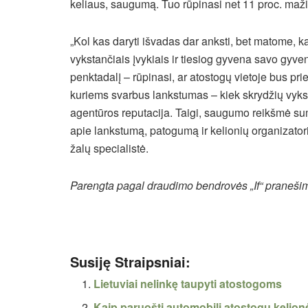
keliaus, saugumą. Tuo rūpinasi net 11 proc. mažia
„Kol kas daryti išvadas dar anksti, bet matome, 
vykstančiais įvykiais ir tiesiog gyvena savo gyv
penktadalį – rūpinasi, ar atostogų vietoje bus p
kuriems svarbus lankstumas – kiek skrydžių vyksta 
agentūros reputacija. Taigi, saugumo reikšmė sum
apie lankstumą, patogumą ir kelionių organizator
žalų specialistė.
Parengta pagal draudimo bendrovės „If“ praneši
Susiję Straipsniai:
Lietuviai nelinkę taupyti atostogoms
Kaip paruošti automobilį atostogų kelio