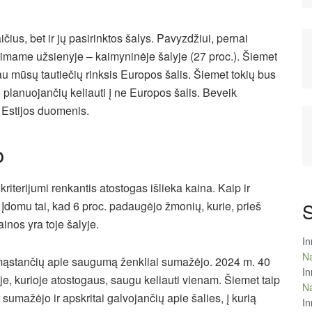
ičius, bet ir jų pasirinktos šalys. Pavyzdžiui, pernai
olimame užsienyje – kaimyninėje šalyje (27 proc.). Šiemet
au mūsų tautiečių rinksis Europos šalis. Šiemet tokių bus
 planuojančių keliauti į ne Europos šalis. Beveik
i Estijos duomenis.
o
iterijumi renkantis atostogas išlieka kaina. Kaip ir
S
ų. Įdomu tai, kad 6 proc. padaugėjo žmonių, kurie, prieš
ainos yra toje šalyje.
In
Na
 mąstančių apie saugumą ženkliai sumažėjo. 2024 m. 40
In
lyje, kurioje atostogaus, saugu keliauti vienam. Šiemet taip
Na
umažėjo ir apskritai galvojančių apie šalies, į kurią
In