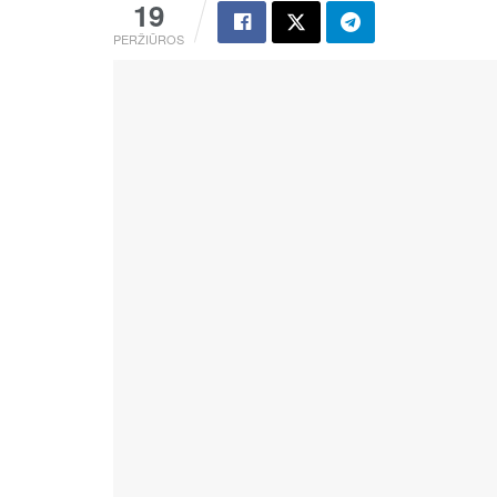
19
PERŽIŪROS