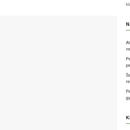
kl
N
At
ne
Pe
pe
Ša
re
Pe
g
Ki