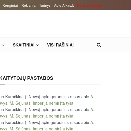
Renginiai
Reklama
Turinys
Apie Alkas.lt
Paremkite Alką
S
SKAITINIAI
VISI RAŠINIAI
KAITYTOJŲ PASTABOS
na Kuročkina (I News) apie geruosius rusus
apie
A.
vys, M. Sėjūnas. Imperija nemiršta tyliai
na Kuročkina (I News) apie geruosius rusus
apie
A.
vys, M. Sėjūnas. Imperija nemiršta tyliai
na Kuročkina (I News) apie geruosius rusus
apie
A.
vys, M. Sėjūnas. Imperija nemiršta tyliai