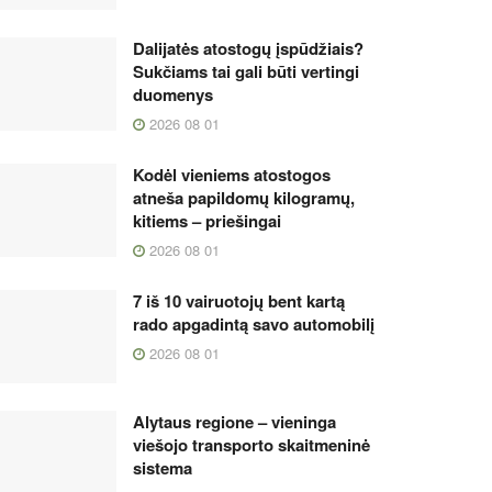
Dalijatės atostogų įspūdžiais?
Sukčiams tai gali būti vertingi
duomenys
2026 08 01
Kodėl vieniems atostogos
atneša papildomų kilogramų,
kitiems – priešingai
2026 08 01
7 iš 10 vairuotojų bent kartą
rado apgadintą savo automobilį
2026 08 01
Alytaus regione – vieninga
viešojo transporto skaitmeninė
sistema