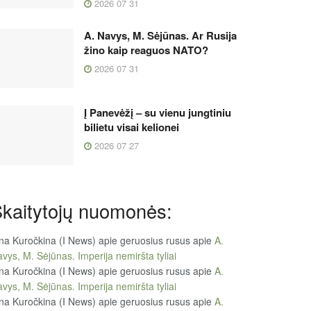
2026 07 31
A. Navys, M. Sėjūnas. Ar Rusija
žino kaip reaguos NATO?
2026 07 31
Į Panevėžį – su vienu jungtiniu
bilietu visai kelionei
2026 07 27
kaitytojų nuomonės:
na Kuročkina (I News) apie geruosius rusus
apie
A.
vys, M. Sėjūnas. Imperija nemiršta tyliai
na Kuročkina (I News) apie geruosius rusus
apie
A.
vys, M. Sėjūnas. Imperija nemiršta tyliai
na Kuročkina (I News) apie geruosius rusus
apie
A.