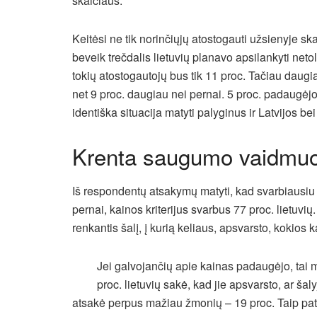
skaičiaus.
Keitėsi ne tik norinčiųjų atostogauti užsienyje ska
beveik trečdalis lietuvių planavo apsilankyti net
tokių atostogautojų bus tik 11 proc. Tačiau daugi
net 9 proc. daugiau nei pernai. 5 proc. padaugėjo
identiška situacija matyti palyginus ir Latvijos be
Krenta saugumo vaidmu
Iš respondentų atsakymų matyti, kad svarbiausiu kr
pernai, kainos kriterijus svarbus 77 proc. lietuvi
renkantis šalį, į kurią keliaus, apsvarsto, kokios k
Jei galvojančių apie kainas padaugėjo, tai
proc. lietuvių sakė, kad jie apsvarsto, ar ša
atsakė perpus mažiau žmonių – 19 proc. Taip pat s