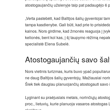
atostogaujančių užsienyje taip pat padaugėjo 6 p
„Verta pastebėti, kad Baltijos šalių gyventojai ta
tampa kasdienybe. Gali būti, kad prie to prisideda 
kainos. Nors girdime, kad žmonės reaguoja į įvyki
kelionės, bent kol kas, į šį taupymo rėžimą nepat
specialistė Elena Subelė.
Atostogaujančių savo šal
Nors vietinis turizmas, kuris buvo ypač populiaru
ne daug Baltijos šalių gyventojų. Mažiausiai norin
Šiek tiek daugiau planuojančių atostogauti savo šal
Lyginant su praėjusiais metais, norinčiųjų atosto
proc., lietuvių, kurie planuoja vasaros atostogas L