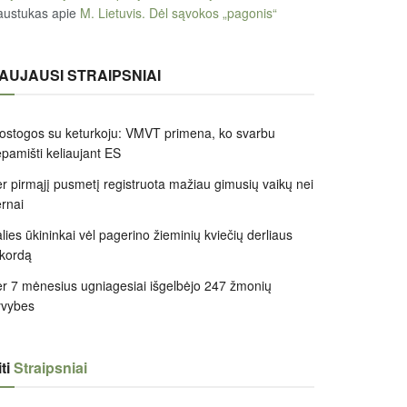
austukas
apie
M. Lietuvis. Dėl sąvokos „pagonis“
AUJAUSI STRAIPSNIAI
ostogos su keturkoju: VMVT primena, ko svarbu
pamišti keliaujant ES
r pirmąjį pusmetį registruota mažiau gimusių vaikų nei
rnai
lies ūkininkai vėl pagerino žieminių kviečių derliaus
kordą
r 7 mėnesius ugniagesiai išgelbėjo 247 žmonių
yvybes
ti
Straipsniai