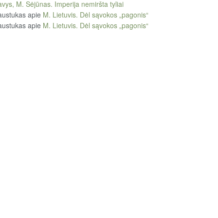
vys, M. Sėjūnas. Imperija nemiršta tyliai
austukas
apie
M. Lietuvis. Dėl sąvokos „pagonis“
austukas
apie
M. Lietuvis. Dėl sąvokos „pagonis“