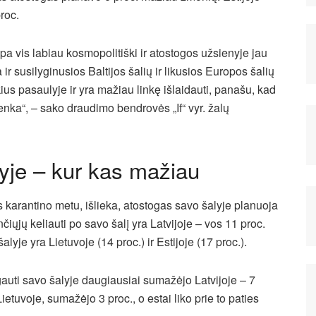
roc.
mpa vis labiau kosmopolitiški ir atostogos užsienyje jau
ir susilyginusios Baltijos šalių ir likusios Europos šalių
us pasaulyje ir yra mažiau linkę išlaidauti, panašu, kad
enka“, – sako draudimo bendrovės „If“ vyr. žalų
yje – kur kas mažiau
s karantino metu, išlieka, atostogas savo šalyje planuoja
čiųjų keliauti po savo šalį yra Latvijoje – vos 11 proc.
yje yra Lietuvoje (14 proc.) ir Estijoje (17 proc.).
gauti savo šalyje daugiausiai sumažėjo Latvijoje – 7
ietuvoje, sumažėjo 3 proc., o estai liko prie to paties