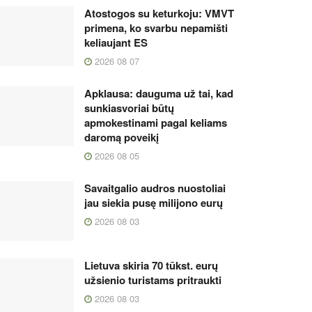
Atostogos su keturkoju: VMVT
primena, ko svarbu nepamišti
keliaujant ES
2026 08 07
Apklausa: dauguma už tai, kad
sunkiasvoriai būtų
apmokestinami pagal keliams
daromą poveikį
2026 08 05
Savaitgalio audros nuostoliai
jau siekia pusę milijono eurų
2026 08 03
Lietuva skiria 70 tūkst. eurų
užsienio turistams pritraukti
2026 08 03