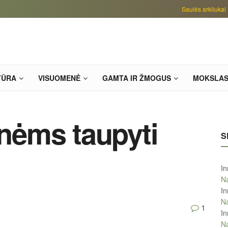
Saulės arkliukai
TŪRA
VISUOMENĖ
GAMTA IR ŽMOGUS
MOKSLA
onėms taupyti
S
In
Na
In
Na
1
In
Na