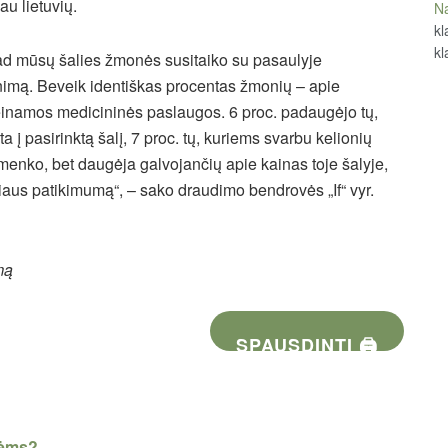
u lietuvių.
Na
kl
kl
kad mūsų šalies žmonės susitaiko su pasaulyje
enimą. Beveik identiškas procentas žmonių – apie
rieinamos medicininės paslaugos. 6 proc. padaugėjo tų,
į pasirinktą šalį, 7 proc. tų, kuriems svarbu kelionių
enko, bet daugėja galvojančių apie kainas toje šalyje,
iaus patikimumą“, – sako draudimo bendrovės „If“ vyr.
mą
SPAUSDINTI 🖨
nėms?