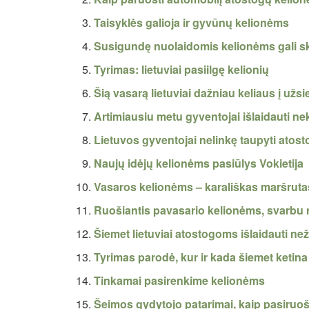
Taisyklės galioja ir gyvūnų kelionėms
Susigundę nuolaidomis kelionėms gali sk
Tyrimas: lietuviai pasiilgę kelionių
Šią vasarą lietuviai dažniau keliaus į užsi
Artimiausiu metu gyventojai išlaidauti ne
Lietuvos gyventojai nelinkę taupyti atos
Naujų idėjų kelionėms pasiūlys Vokietija
Vasaros kelionėms – karališkas maršrutas
Ruošiantis pavasario kelionėms, svarbu 
Šiemet lietuviai atostogoms išlaidauti ne
Tyrimas parodė, kur ir kada šiemet ketina 
Tinkamai pasirenkime kelionėms
Šeimos gydytojo patarimai, kaip pasiruoš