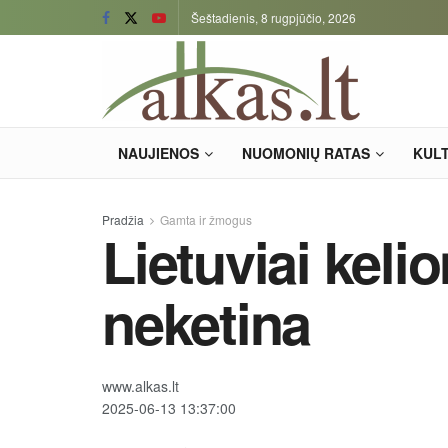
Šeštadienis, 8 rugpjūčio, 2026
NAUJIENOS
NUOMONIŲ RATAS
KUL
Pradžia
Gamta ir žmogus
Lietuviai keli
neketina
www.alkas.lt
2025-06-13 13:37:00