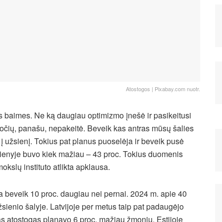
Atostogos | Pixabay.com nuotr.
 baimes. Ne ką daugiau optimizmo įnešė ir pasikeitusi
įpročių, panašu, nepakeitė. Beveik kas antras mūsų šalies
į užsienį. Tokius pat planus puoselėja ir beveik pusė
žsienyje buvo kiek mažiau – 43 proc. Tokius duomenis
okslų instituto atlikta apklausa.
a beveik 10 proc. daugiau nei pernai. 2024 m. apie 40
užsienio šalyje. Latvijoje per metus taip pat padaugėjo
ias atostogas planavo 6 proc. mažiau žmonių. Estijoje