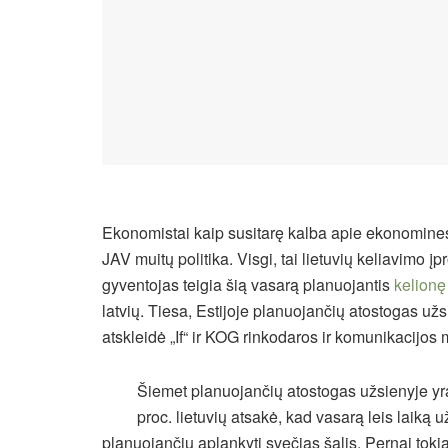
Ekonomistai kaip susitarę kalba apie ekonomines
JAV muitų politika. Visgi, tai lietuvių keliavimo 
gyventojas teigia šią vasarą planuojantis
kelionę
latvių. Tiesa, Estijoje planuojančių atostogas u
atskleidė „If“ ir KOG rinkodaros ir komunikacijos m
Šiemet planuojančių atostogas užsienyje yr
proc. lietuvių atsakė, kad vasarą leis laiką 
planuojančių aplankyti svečias šalis. Pernai tok