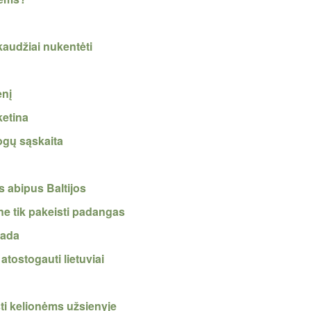
audžiai nukentėti
enį
ketina
togų sąskaita
 abipus Baltijos
ne tik pakeisti padangas
žada
atostogauti lietuviai
ti kelionėms užsienyje