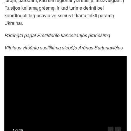
jūroje, parodant, kad šie regionai yra susiję, atsižvelgiant į
Rusijos keliamą grėsmę, ir kad turime derinti bei
koordinuoti tarpusavio veiksmus ir kartu telkti paramą
Ukrainai.
Parengta pagal Prezidento kanceliarijos pranešimą
Vilniaus viršūnių susitikimą stebėjo Arūnas Sartanavičius
-
+
1
of 29