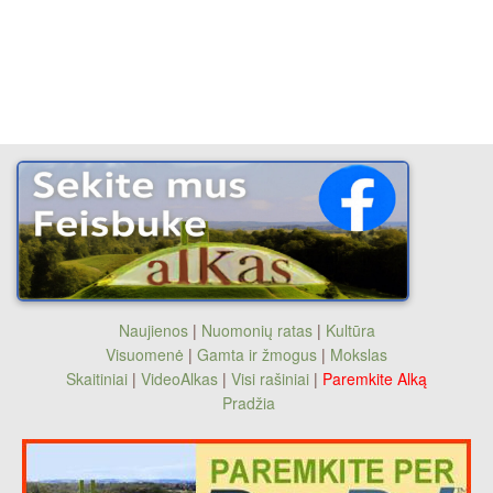
Naujienos
|
Nuomonių ratas
|
Kultūra
Visuomenė
|
Gamta ir žmogus
|
Mokslas
Skaitiniai
|
VideoAlkas
|
Visi rašiniai
|
Paremkite Alką
Pradžia