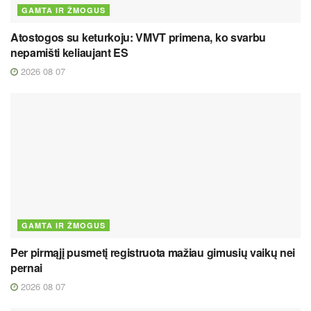
GAMTA IR ŽMOGUS
Atostogos su keturkoju: VMVT primena, ko svarbu
nepamišti keliaujant ES
2026 08 07
GAMTA IR ŽMOGUS
Per pirmąjį pusmetį registruota mažiau gimusių vaikų nei
pernai
2026 08 07