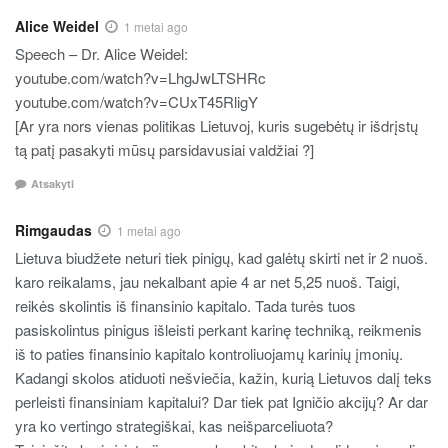
Alice Weidel
1 metai ago
Speech – Dr. Alice Weidel:
youtube.com/watch?v=LhgJwLTSHRc
youtube.com/watch?v=CUxT45RligY
[Ar yra nors vienas politikas Lietuvoj, kuris sugebėtų ir išdrįstų
tą patį pasakyti mūsų parsidavusiai valdžiai ?]
Atsakyti
Rimgaudas
1 metai ago
Lietuva biudžete neturi tiek pinigų, kad galėtų skirti net ir 2 nuoš.
karo reikalams, jau nekalbant apie 4 ar net 5,25 nuoš. Taigi,
reikės skolintis iš finansinio kapitalo. Tada turės tuos
pasiskolintus pinigus išleisti perkant karinę techniką, reikmenis
iš to paties finansinio kapitalo kontroliuojamų karinių įmonių.
Kadangi skolos atiduoti nešviečia, kažin, kurią Lietuvos dalį teks
perleisti finansiniam kapitalui? Dar tiek pat Igničio akcijų? Ar dar
yra ko vertingo strategiškai, kas neišparceliuota?