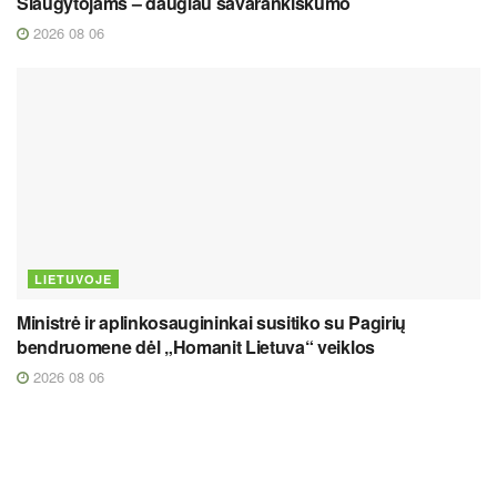
Slaugytojams – daugiau savarankiškumo
2026 08 06
LIETUVOJE
Ministrė ir aplinkosaugininkai susitiko su Pagirių
bendruomene dėl „Homanit Lietuva“ veiklos
2026 08 06