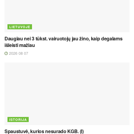
LIETUVOJE
Daugiau nei 3 tūkst. vairuotojų jau žino, kaip degalams
išleisti mažiau
2026 08 07
ISTORIJA
Spaustuvė, kurios nesurado KGB. (I)