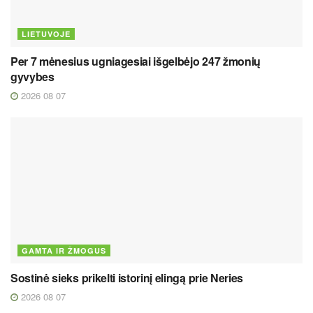
LIETUVOJE
Per 7 mėnesius ugniagesiai išgelbėjo 247 žmonių
gyvybes
2026 08 07
GAMTA IR ŽMOGUS
Sostinė sieks prikelti istorinį elingą prie Neries
2026 08 07