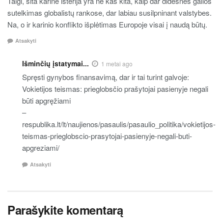
Taigi, šita karinė isterija yra ne kas kita, kaip dar didesnės galios
sutelkimas globalistų rankose, dar labiau susilpninant valstybes.
Na, o ir karinio konflikto išplėtimas Europoje visai į naudą būtų.
Atsakyti
Išminčių įstatymai...
1 metai ago
Spręsti gynybos finansavimą, dar ir tai turint galvoje:
Vokietijos teismas: prieglobsčio prašytojai pasienyje negali
būti apgręžiami
–
respublika.lt/lt/naujienos/pasaulis/pasaulio_politika/vokietijos-
teismas-prieglobscio-prasytojai-pasienyje-negali-buti-
apgreziami/
Atsakyti
Parašykite komentarą