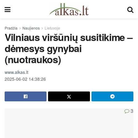
Pradžia
Naujienos
Lietuvoje
Vilniaus viršūnių susitikime –
dėmesys gynybai
(nuotraukos)
www.alkas.lt
2025-06-02 14:38:26
3