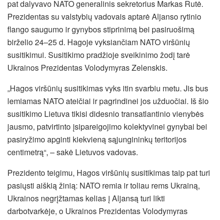
pat dalyvavo NATO generalinis sekretorius Markas Rutė.
Prezidentas su valstybių vadovais aptarė Aljanso rytinio
flango saugumo ir gynybos stiprinimą bei pasiruošimą
birželio 24–25 d. Hagoje vyksiančiam NATO viršūnių
susitikimui. Susitikimo pradžioje sveikinimo žodį tarė
Ukrainos Prezidentas Volodymyras Zelenskis.
„Hagos viršūnių susitikimas vyks itin svarbiu metu. Jis bus
lemiamas NATO ateičiai ir pagrindinei jos užduočiai. Iš šio
susitikimo Lietuva tikisi didesnio transatlantinio vienybės
jausmo, patvirtinto įsipareigojimo kolektyvinei gynybai bei
pasiryžimo apginti kiekvieną sąjungininkų teritorijos
centimetrą“, – sakė Lietuvos vadovas.
Prezidento teigimu, Hagos viršūnių susitikimas taip pat turi
pasiųsti aiškią žinią: NATO remia ir toliau rems Ukrainą,
Ukrainos negrįžtamas kelias į Aljansą turi likti
darbotvarkėje, o Ukrainos Prezidentas Volodymyras