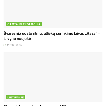
GAMTA IR EKOLOGIJA
Švaresnio uosto ritmu: atliekų surinkimo laivas „Rasa“ –
laivyno naujokė
2026 08 07
LIETUVOJE