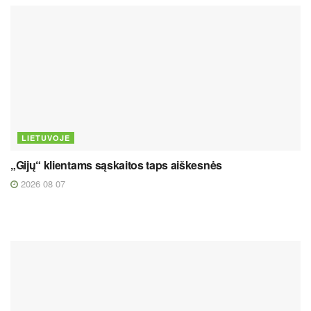
LIETUVOJE
„Gijų“ klientams sąskaitos taps aiškesnės
2026 08 07