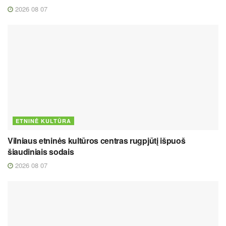
2026 08 07
ETNINĖ KULTŪRA
Vilniaus etninės kultūros centras rugpjūtį išpuoš
šiaudiniais sodais
2026 08 07