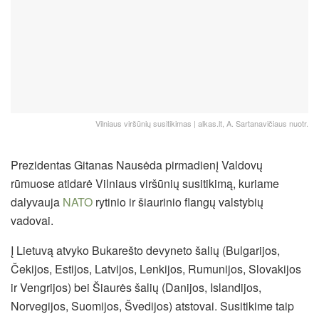
Vilniaus viršūnių susitikimas | alkas.lt, A. Sartanavičiaus nuotr.
Prezidentas Gitanas Nausėda pirmadienį Valdovų
rūmuose atidarė Vilniaus viršūnių susitikimą, kuriame
dalyvauja
NATO
rytinio ir šiaurinio flangų valstybių
vadovai.
Į Lietuvą atvyko Bukarešto devyneto šalių (Bulgarijos,
Čekijos, Estijos, Latvijos, Lenkijos, Rumunijos, Slovakijos
ir Vengrijos) bei Šiaurės šalių (Danijos, Islandijos,
Norvegijos, Suomijos, Švedijos) atstovai. Susitikime taip