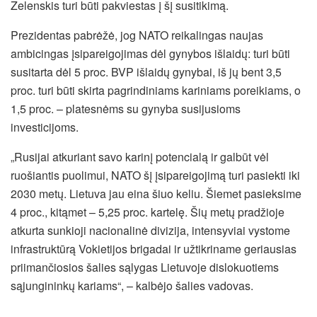
Zelenskis turi būti pakviestas į šį susitikimą.
Prezidentas pabrėžė, jog NATO reikalingas naujas
ambicingas įsipareigojimas dėl gynybos išlaidų: turi būti
susitarta dėl 5 proc. BVP išlaidų gynybai, iš jų bent 3,5
proc. turi būti skirta pagrindiniams kariniams poreikiams, o
1,5 proc. – platesnėms su gynyba susijusioms
investicijoms.
„Rusijai atkuriant savo karinį potencialą ir galbūt vėl
ruošiantis puolimui, NATO šį įsipareigojimą turi pasiekti iki
2030 metų. Lietuva jau eina šiuo keliu. Šiemet pasieksime
4 proc., kitąmet – 5,25 proc. kartelę. Šių metų pradžioje
atkurta sunkioji nacionalinė divizija, intensyviai vystome
infrastruktūrą Vokietijos brigadai ir užtikriname geriausias
priimančiosios šalies sąlygas Lietuvoje dislokuotiems
sąjungininkų kariams“, – kalbėjo šalies vadovas.