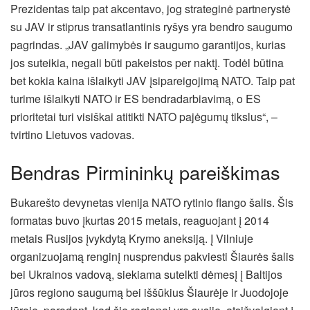
Prezidentas taip pat akcentavo, jog strateginė partnerystė
su JAV ir stiprus transatlantinis ryšys yra bendro saugumo
pagrindas. „JAV galimybės ir saugumo garantijos, kurias
jos suteikia, negali būti pakeistos per naktį. Todėl būtina
bet kokia kaina išlaikyti JAV įsipareigojimą NATO. Taip pat
turime išlaikyti NATO ir ES bendradarbiavimą, o ES
prioritetai turi visiškai atitikti NATO pajėgumų tikslus“, –
tvirtino Lietuvos vadovas.
Bendras Pirmininkų pareiškimas
Bukarešto devynetas vienija NATO rytinio flango šalis. Šis
formatas buvo įkurtas 2015 metais, reaguojant į 2014
metais Rusijos įvykdytą Krymo aneksiją. Į Vilniuje
organizuojamą renginį nusprendus pakviesti Šiaurės šalis
bei Ukrainos vadovą, siekiama sutelkti dėmesį į Baltijos
jūros regiono saugumą bei iššūkius Šiaurėje ir Juodojoje