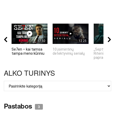
17:50
12:25
Se7en – kai tamsa
10 įsimintinų
„Septynių Ka
tampa meno kūriniu
detektyvinių serialų
Riteris" – kai
paprastumas
ALKO TURINYS
ALKO
TURINYS
Pastabos
3