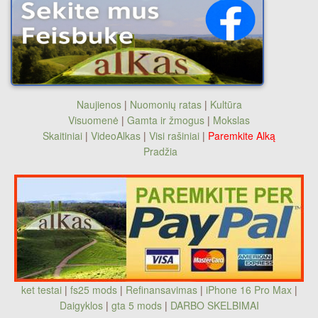
Naujienos
|
Nuomonių ratas
|
Kultūra
Visuomenė
|
Gamta ir žmogus
|
Mokslas
Skaitiniai
|
VideoAlkas
|
Visi rašiniai
|
Paremkite Alką
Pradžia
ket testai
|
fs25 mods
|
Refinansavimas
|
iPhone 16 Pro Max
|
Daigyklos
|
gta 5 mods
|
DARBO SKELBIMAI