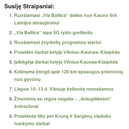
Susiję Straipsniai:
Ruošiamasi „Via Baltica“ dalies nuo Kauno link
Latvijos atnaujinimui
„Via Baltica“ taps 5G ryšio greitkeliu
Ruošiamasi žvyrkelių programos startui
Prasidės darbai kelyje Vilnius–Kaunas–Klaipėda
Įsibėgėja darbai kelyje Vilnius-Kaunas-Klaipėda
Ketinama įrengti apie 120 km apsaugos priemonių
nuo gyvūnų
Liepos 10–13 d. Vilniuje kelionės nemokamos
Žmonėms su regos negalia – „draugiškesni“
šviesoforai
Prasideda tilto per Kruną ir Sargėnų viaduko
tvarkymo darbai