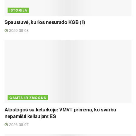
ISTORIJA
Spaustuvė, kurios nesurado KGB (II)
2026 08 08
GAMTA IR ŽMOGUS
Atostogos su keturkoju: VMVT primena, ko svarbu
nepamišti keliaujant ES
2026 08 07