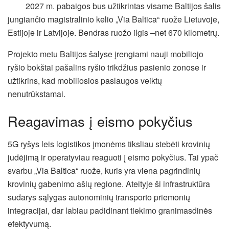
2027 m. pabaigos bus užtikrintas visame Baltijos šalis
jungiančio magistralinio kelio „Via Baltica“ ruože Lietuvoje,
Estijoje ir Latvijoje. Bendras ruožo ilgis –net 670 kilometrų.
Projekto metu Baltijos šalyse įrengiami nauji mobiliojo
ryšio bokštai pašalins ryšio trikdžius pasienio zonose ir
užtikrins, kad mobiliosios paslaugos veiktų
nenutrūkstamai.
Reagavimas į eismo pokyčius
5G ryšys leis logistikos įmonėms tiksliau stebėti krovinių
judėjimą ir operatyviau reaguoti į eismo pokyčius. Tai ypač
svarbu „Via Baltica“ ruože, kuris yra viena pagrindinių
krovinių gabenimo ašių regione. Ateityje ši infrastruktūra
sudarys sąlygas autonominių transporto priemonių
integracijai, dar labiau padidinant tiekimo granimasdinės
efektyvumą.