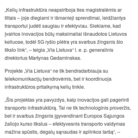
„Kelių infrastruktūra neapsiriboja ties magistralėmis ar
tiltais – joje diegiami ir išmanieji sprendimai, leidžiantys
transportui judėti saugiau ir efektyviau. Siekiame, kad
įvairios inovacijos būtų maksimaliai išnaudotos Lietuvos
keliuose, todėl 5G ryšio plėtra yra svarbus žingsnis šio
tikslo link“, – teigia „Via Lietuva“ l. e. p. generalinis
direktorius Martynas Gedaminskas.
Projekte „Via Lietuva“ ne tik bendradarbiauja su
telekomunikacijų bendrovėmis, bet ir koordinuoja
infrastruktūros pritaikymą kelių tinkle.
„Šis projektas yra pavyzdys, kaip inovacijos gali pagerinti
transporto infrastruktūrą. Tai ne tik technologinis proveržis,
bet ir svarbus žingsnis įgyvendinant Europos Sąjungos
žaliojo kurso tikslus – efektyvesnis transporto valdymas
mažina spūstis, degalų sąnaudas ir aplinkos taršą“, –