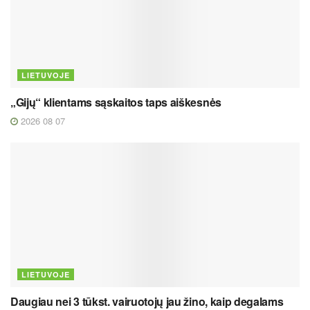
LIETUVOJE
„Gijų“ klientams sąskaitos taps aiškesnės
2026 08 07
LIETUVOJE
Daugiau nei 3 tūkst. vairuotojų jau žino, kaip degalams