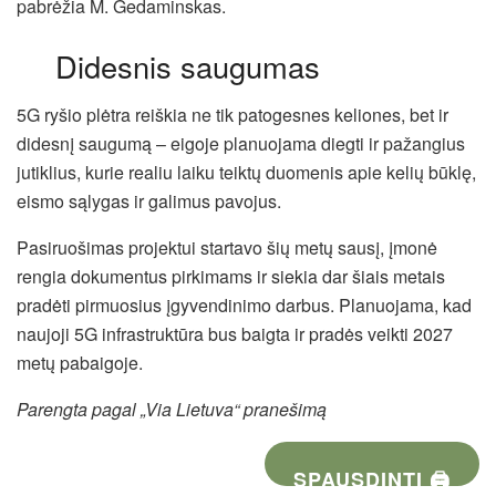
pabrėžia M. Gedaminskas.
Didesnis saugumas
5G ryšio plėtra reiškia ne tik patogesnes keliones, bet ir
didesnį saugumą – eigoje planuojama diegti ir pažangius
jutiklius, kurie realiu laiku teiktų duomenis apie kelių būklę,
eismo sąlygas ir galimus pavojus.
Pasiruošimas projektui startavo šių metų sausį, įmonė
rengia dokumentus pirkimams ir siekia dar šiais metais
pradėti pirmuosius įgyvendinimo darbus. Planuojama, kad
naujoji 5G infrastruktūra bus baigta ir pradės veikti 2027
metų pabaigoje.
Parengta pagal „Via Lietuva“ pranešimą
SPAUSDINTI 🖨