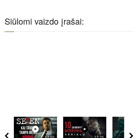
Siūlomi vaizdo įrašai:
17:50
12:25