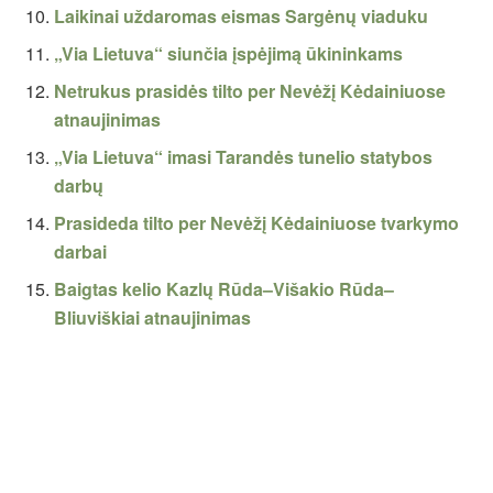
Laikinai uždaromas eismas Sargėnų viaduku
„Via Lietuva“ siunčia įspėjimą ūkininkams
Netrukus prasidės tilto per Nevėžį Kėdainiuose
atnaujinimas
„Via Lietuva“ imasi Tarandės tunelio statybos
darbų
Prasideda tilto per Nevėžį Kėdainiuose tvarkymo
darbai
Baigtas kelio Kazlų Rūda–Višakio Rūda–
Bliuviškiai atnaujinimas