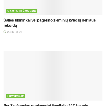
GAMTA IR ŽMOGUS
Šalies ūkininkai vėl pagerino žieminių kviečių derliaus
rekordą
2026 08 07
LIETUVOJE
Per 7 mėnesius ugniagesiai išgelbėjo 247 žmonių