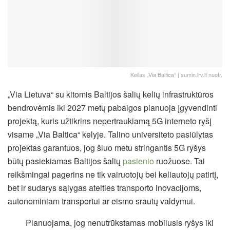
Kelias „Via Baltica“ | sumin.lrv.lt nuotr.
„Via Lietuva“ su kitomis Baltijos šalių kelių infrastruktūros
bendrovėmis iki 2027 metų pabaigos planuoja įgyvendinti
projektą, kuris užtikrins nepertraukiamą 5G interneto ryšį
visame „Via Baltica“ kelyje. Talino universiteto pasiūlytas
projektas garantuos, jog šiuo metu stringantis 5G ryšys
būtų pasiekiamas Baltijos šalių
pasienio
ruožuose. Tai
reikšmingai pagerins ne tik vairuotojų bei keliautojų patirtį,
bet ir sudarys sąlygas ateities transporto inovacijoms,
autonominiam transportui ar eismo srautų valdymui.
Planuojama, jog nenutrūkstamas mobilusis ryšys iki