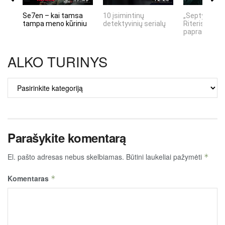
Se7en – kai tamsa
10 įsimintinų
„Septynių Ka
tampa meno kūriniu
detektyvinių serialų
Riteris" – kai
paprastumas
ALKO TURINYS
ALKO
TURINYS
Parašykite komentarą
El. pašto adresas nebus skelbiamas.
Būtini laukeliai pažymėti
*
Komentaras
*