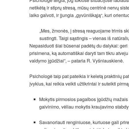
Psichologė teigia, jog tokiose situacijose labiau
netikėtą ir stiprų stresą, mūsų centrinė nervų si
laiko galvoti, ir įjungia „gyvūniškąją“, kuri orientuo
„Mes, žmonės, į stresą reaguojame trimis ski
sustingti. Taigi sąstingis – vienas iš natūra
Nepasiduoti šiai būsenai padėtų du dalykai: geri
prisimena, ką automatiškai daryti tam tikru atveju 
valdymo įgūdžiai”, – pataria R. Vyšniauskienė.
Psichologė taip pat pateikia ir keletą praktinių pa
įvykius, kai reikia veikti užtikrintai ir suteikti pir
Mokytis pirmosios pagalbos įgūdžių mažais ži
gaivinimo, vėliau mokytis kraujavimo stabdymo
Savanoriauti renginiuose, kuriuose gali prire