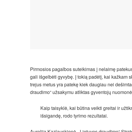
Pirmosios pagalbos suteikimas į nelaimę patekus
gali išgelbėti gyvybę. Į tokią padėtį, kai kažkam 
trejus metus yra patekę kiek daugiau nei dešimtad
draudimo“ užsakymu atliktas gyventojų nuomonės
Kaip taisyklė, kai būtina veikti greitai ir užt
išsigandę, rodo tyrimo rezultatai.
Aurelija Kazlauskienė, „Lietuvos draudimo“ Strate