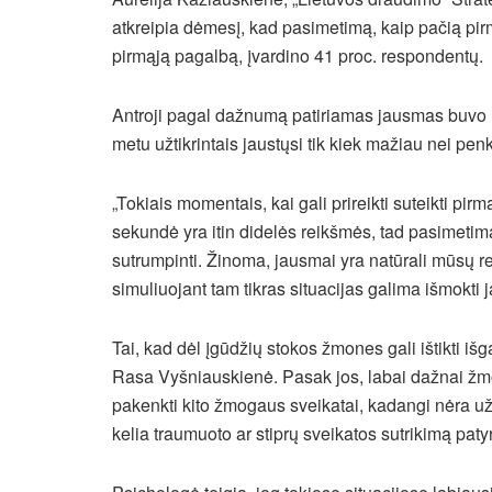
atkreipia dėmesį, kad pasimetimą, kaip pačią pirmą
pirmąją pagalbą, įvardino 41 proc. respondentų.
Antroji pagal dažnumą patiriamas jausmas buvo iš
metu užtikrintais jaustųsi tik kiek mažiau nei penk
„Tokiais momentais, kai gali prireikti suteikti pir
sekundė yra itin didelės reikšmės, tad pasimetimas 
sutrumpinti. Žinoma, jausmai yra natūrali mūsų rea
simuliuojant tam tikras situacijas galima išmokti
Tai, kad dėl įgūdžių stokos žmones gali ištikti i
Rasa Vyšniauskienė. Pasak jos, labai dažnai žmon
pakenkti kito žmogaus sveikatai, kadangi nėra užt
kelia traumuoto ar stiprų sveikatos sutrikimą pa