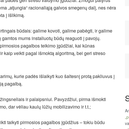
siai padės geri streso valdymo įgūdžiai. Žmogui patyrus
stema „atjungia“ racionaliąją galvos smegenų dalį, nes nėra
ta į išlikimą.
rtingais būdais: galime kovoti, galime pabėgti, ir galime
lių gamtos mums instaliuotų būdų reaguoti į pavojų.
 pirmosios pagalbos teikimo įgūdžiai, kai kūnas
ir kaip veikti pagal išmoktą algoritmą, bei geri streso
tarimų, kurie padės išlaikyti kuo šaltesnį protą pakliuvus į
mąją pagalbą.
S
ngsneliais ir palaipsniui. Pavyzdžiui, pirma išmokti
, dar vėliau kaulų lūžių mobilizavimo ir t.t.;
An
„p
ikti taikyti pirmosios pagalbos įgūdžius – tokiu būdu
va