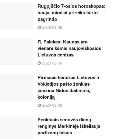
Rugpjūčio 7-osios horoskopas:
naujai minčiai prireiks tvirto
pagrindo
2026 08 06
R. Palekas: Kaunas yra
vienareikšmis naujoviškosios
Lietuvos centras
2026 08 06
Pirmasis bendras Lietuvos ir
Vokietijos pašto ženklas
įamžina Nidos dailininkų
koloniją
2026 08 06
Penktasis senovės dienų
renginys Merkinėje iškeliauja
partizanų takais