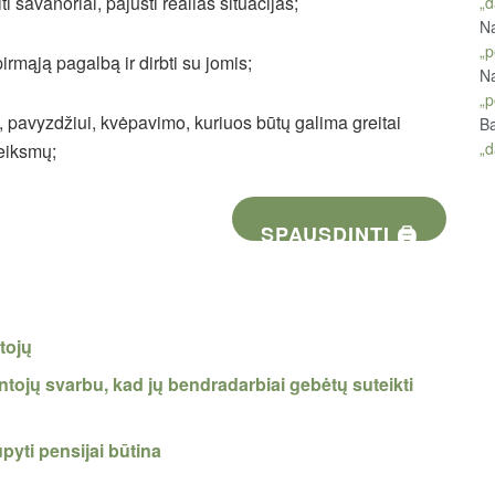
ti savanoriai, pajusti realias situacijas;
„d
Na
„p
irmąją pagalbą ir dirbti su jomis;
Na
„p
ų, pavyzdžiui, kvėpavimo, kuriuos būtų galima greitai
Ba
„d
veiksmų;
SPAUSDINTI 🖨
tojų
ntojų svarbu, kad jų bendradarbiai gebėtų suteikti
yti pensijai būtina