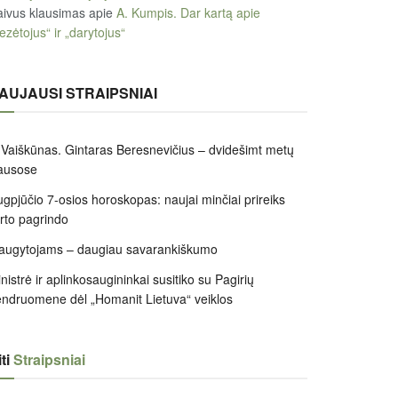
ivus klausimas
apie
A. Kumpis. Dar kartą apie
ezėtojus“ ir „darytojus“
AUJAUSI STRAIPSNIAI
 Vaiškūnas. Gintaras Beresnevičius – dvidešimt metų
ausose
gpjūčio 7-osios horoskopas: naujai minčiai prireiks
irto pagrindo
augytojams – daugiau savarankiškumo
nistrė ir aplinkosaugininkai susitiko su Pagirių
ndruomene dėl „Homanit Lietuva“ veiklos
ti
Straipsniai