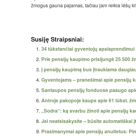
žmogus gauna pajamas, tačiau jam reikia lėšų k
Susiję Straipsniai:
34 tūkstančiai gyventojų apsisprendimui
Prie pensijų kaupimo prisijungė 25 500 
Į pensijų kaupimą bus įtraukiama daugia
Gyventojams – pranešimai apie pensijų 
Santaupos pensijų fonduose paaugo apie
Antroje pakopoje kaups apie 61 tūkst. ž
„Sodra“: ką svarbu žinoti apie pensijų k
Jei neatsisakysite – būsite automatiškai 
Prasimanymai apie pensijų anuitetus: P