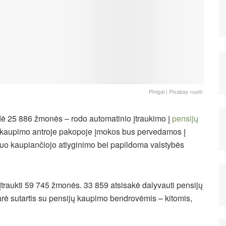
Pinigai | Pixabay nuotr.
dė 25 886 žmonės – rodo automatinio įtraukimo į
pensijų
ie kaupimo antroje pakopoje įmokos bus pervedamos į
uo kaupiančiojo atlyginimo bei papildoma valstybės
traukti 59 745 žmonės. 33 859 atsisakė dalyvauti pensijų
rė sutartis su pensijų kaupimo bendrovėmis – kitomis,