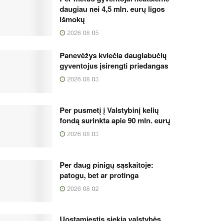
daugiau nei 4,5 mln. eurų ligos
išmokų
2026 08 05
Panevėžys kviečia daugiabučių
gyventojus įsirengti priedangas
2026 08 03
Per pusmetį į Valstybinį kelių
fondą surinkta apie 90 mln. eurų
2026 08 03
Per daug pinigų sąskaitoje:
patogu, bet ar protinga
2026 08 02
Uostamiestis siekia valstybės