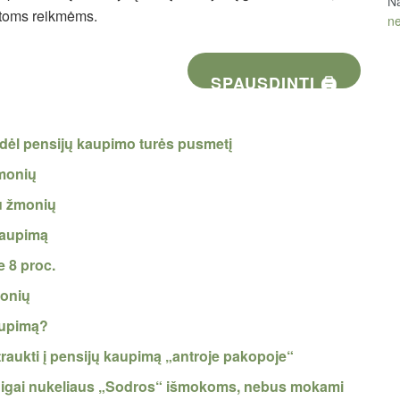
Na
itoms reikmėms.
ne
SPAUSDINTI 🖨
 dėl pensijų kaupimo turės pusmetį
žmonių
u žmonių
kaupimą
 8 proc.
monių
aupimą?
įtraukti į pensijų kaupimą „antroje pakopoje“
inigai nukeliaus „Sodros“ išmokoms, nebus mokami