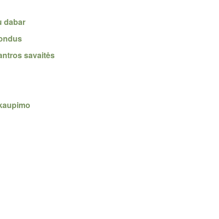
u dabar
fondus
antros savaitės
 kaupimo