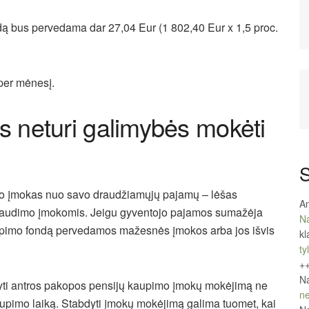
ondą bus pervedama dar 27,04 Eur (1 802,40 Eur x 1,5 proc.
per mėnesį.
as neturi galimybės mokėti
S
o įmokas nuo savo draudžiamųjų pajamų – lėšas
An
 draudimo įmokomis. Jeigu gyventojo pajamos sumažėja
Na
kaupimo fondą pervedamos mažesnės įmokos arba jos išvis
kl
tyl
+
Na
bdyti antros pakopos pensijų kaupimo įmokų mokėjimą ne
ne
aupimo laiką. Stabdyti įmokų mokėjimą galima tuomet, kai