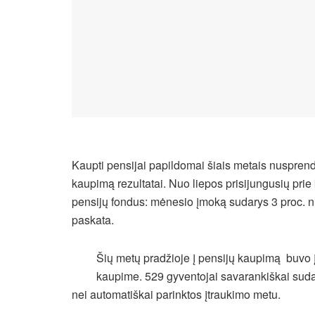
Kaupti pensijai papildomai šiais metais nuspren
kaupimą rezultatai. Nuo liepos prisijungusių pr
pensijų fondus: mėnesio įmoką sudarys 3 proc. n
paskata.
Šių metų pradžioje į pensijų kaupimą buvo į
kaupime. 529 gyventojai savarankiškai suda
nei automatiškai parinktos įtraukimo metu.