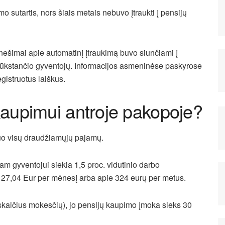
sutartis, nors šiais metais nebuvo įtraukti į pensijų
anešimai apie automatinį įtraukimą buvo siunčiami į
tūkstančio gyventojų. Informacijos asmeninėse paskyrose
gistruotus laiškus.
 kaupimui antroje pakopoje?
uo visų draudžiamųjų pajamų.
m gyventojui siekia 1,5 proc. vidutinio darbo
 27,04 Eur per mėnesį arba apie 324 eurų per metus.
kaičius mokesčių), jo pensijų kaupimo įmoka sieks 30