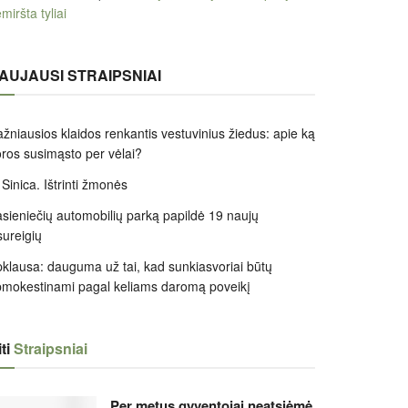
miršta tyliai
AUJAUSI STRAIPSNIAI
žniausios klaidos renkantis vestuvinius žiedus: apie ką
ros susimąsto per vėlai?
 Sinica. Ištrinti žmonės
sieniečių automobilių parką papildė 19 naujų
sureigių
klausa: dauguma už tai, kad sunkiasvoriai būtų
mokestinami pagal keliams daromą poveikį
ti
Straipsniai
Per metus gyventojai neatsiėmė