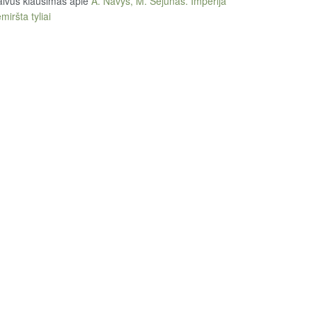
ivus klausimas
apie
A. Navys, M. Sėjūnas. Imperija
miršta tyliai