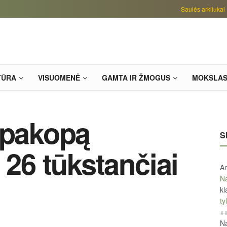
Saulės arkliukai
TŪRA
VISUOMENĖ
GAMTA IR ŽMOGUS
MOKSLA
 pakopą
S
 26 tūkstančiai
An
Na
kl
tyl
+
Na