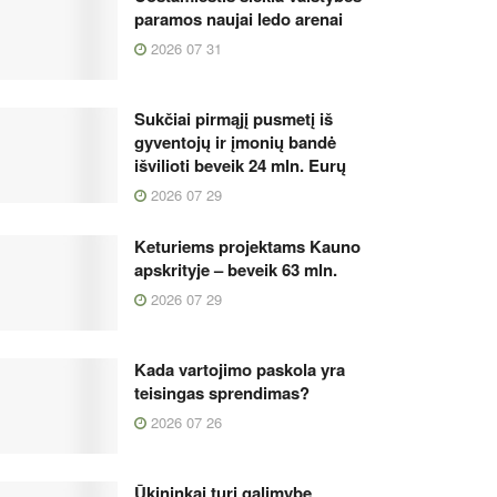
paramos naujai ledo arenai
2026 07 31
Sukčiai pirmąjį pusmetį iš
gyventojų ir įmonių bandė
išvilioti beveik 24 mln. Eurų
2026 07 29
Keturiems projektams Kauno
apskrityje – beveik 63 mln.
2026 07 29
Kada vartojimo paskola yra
teisingas sprendimas?
2026 07 26
Ūkininkai turi galimybę