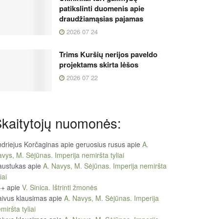
patikslinti duomenis apie
draudžiamąsias pajamas
2026 07 24
Trims Kuršių nerijos paveldo
projektams skirta lėšos
2026 07 22
kaitytojų nuomonės:
driejus Korčaginas apie geruosius rusus
apie
A.
vys, M. Sėjūnas. Imperija nemiršta tyliai
austukas
apie
A. Navys, M. Sėjūnas. Imperija nemiršta
iai
++
apie
V. Sinica. Ištrinti žmonės
ivus klausimas
apie
A. Navys, M. Sėjūnas. Imperija
miršta tyliai