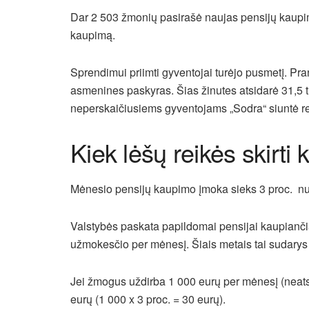
Dar 2 503 žmonių pasirašė naujas pensijų kaupimo 
kaupimą.
Sprendimui priimti gyventojai turėjo pusmetį. Pr
asmenines paskyras. Šias žinutes atsidarė 31,5 
neperskaičiusiems gyventojams „Sodra“ siuntė re
Kiek lėšų reikės skirti
Mėnesio pensijų kaupimo įmoka sieks 3 proc. n
Valstybės paskata papildomai pensijai kaupiančia
užmokesčio per mėnesį. Šiais metais tai sudarys
Jei žmogus uždirba 1 000 eurų per mėnesį (neats
eurų (1 000 x 3 proc. = 30 eurų).