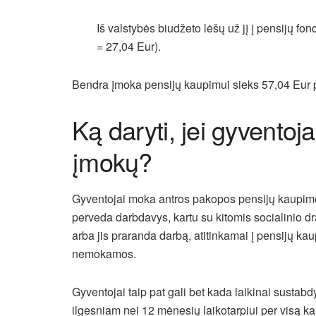
Iš valstybės biudžeto lėšų už jį į pensijų f
= 27,04 Eur).
Bendra įmoka pensijų kaupimui sieks 57,04 Eur 
Ką daryti, jei gyventoj
įmokų?
Gyventojai moka antros pakopos pensijų kaupim
perveda darbdavys, kartu su kitomis socialinio
arba jis praranda darbą, atitinkamai į pensijų 
nemokamos.
Gyventojai taip pat gali bet kada laikinai susta
ilgesniam nei 12 mėnesių laikotarpiui per visą k