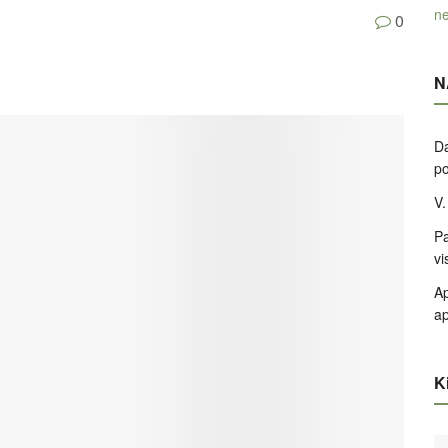
ne
0
N
Da
po
V.
Pa
vi
Ap
ap
Ki