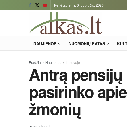
Ketvirtadienis, 6 rugpjūčio, 2026
NAUJIENOS
NUOMONIŲ RATAS
KUL
Pradžia
Naujienos
Lietuvoje
Antrą pensijų
pasirinko apie
žmonių
www.alkas.lt