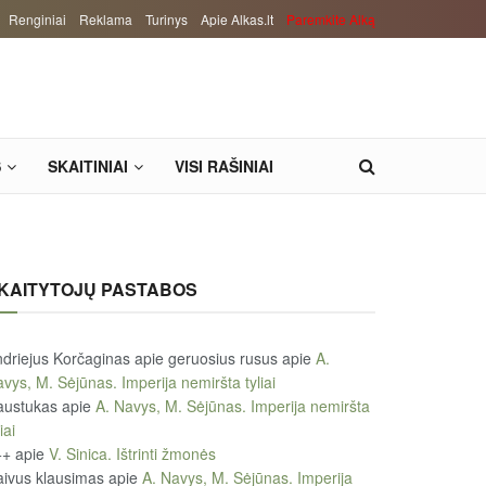
Renginiai
Reklama
Turinys
Apie Alkas.lt
Paremkite Alką
S
SKAITINIAI
VISI RAŠINIAI
KAITYTOJŲ PASTABOS
driejus Korčaginas apie geruosius rusus
apie
A.
vys, M. Sėjūnas. Imperija nemiršta tyliai
austukas
apie
A. Navys, M. Sėjūnas. Imperija nemiršta
iai
++
apie
V. Sinica. Ištrinti žmonės
ivus klausimas
apie
A. Navys, M. Sėjūnas. Imperija