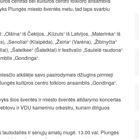
ūros centras bei kultūros centro folkloro ansamblis
yks Plungės miesto šventės metu, tad taps svarbiu
 „Olšina“ iš Čekijos, „Kūzuls“ iš Latvijos, „Materinka“ iš
s), „Senoliai“ (Klaipėda), „Žeiria“ (Varėna), „Žibinyčia“
iai), „Šateikee“ (Šateikiai) ir festivalio „Saulelė raudona“
amblis „Gondinga“.
miesčio aikštėje savo pasirodymais džiugins pirmieji
 Plungės kultūros centro folkloro ansamblis „Gondinga“.
įvyks šios šventės ir miesto šventės atidarymo koncertas
ebtovu ir VDU kameriniu orkestru, kuriam diriguos
s tautodailės ir senųjų amatų mugė. 13.00 val. Plungės