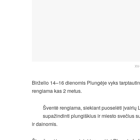
XV-
Birželio 14–16 dienomis Plungėje vyks tarptauti
rengiama kas 2 metus.
Šventė rengiama, siekiant puoselėti įvairių L
supažindinti plungiškius ir miesto svečius su 
ir dainomis.