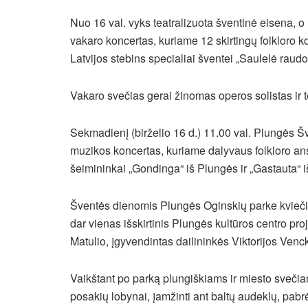
Nuo 16 val. vyks teatralizuota šventinė eisena, o
vakaro koncertas, kuriame 12 skirtingų folkloro ko
Latvijos stebins specialiai šventei „Saulelė rau
Vakaro svečias gerai žinomas operos solistas ir 
Sekmadienį (birželio 16 d.) 11.00 val. Plungės Šv
muzikos koncertas, kuriame dalyvaus folkloro ansa
šeimininkai „Gondinga“ iš Plungės ir „Gastauta“ i
Šventės dienomis Plungės Oginskių parke kviečiam
dar vienas išskirtinis Plungės kultūros centro pr
Matulio, įgyvendintas dailininkės Viktorijos Venck
Vaikštant po parką plungiškiams ir miesto svečiam
posakių lobynai, įamžinti ant baltų audeklų, pabr