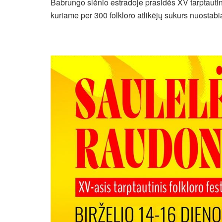
Babrungo slėnio estradoje prasidės XV tarptautin
kuriame per 300 folkloro atlikėjų sukurs nuostabią