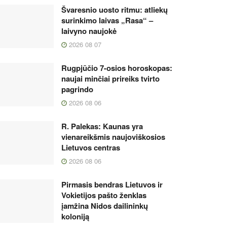
Švaresnio uosto ritmu: atliekų
surinkimo laivas „Rasa“ –
laivyno naujokė
2026 08 07
Rugpjūčio 7-osios horoskopas:
naujai minčiai prireiks tvirto
pagrindo
2026 08 06
R. Palekas: Kaunas yra
vienareikšmis naujoviškosios
Lietuvos centras
2026 08 06
Pirmasis bendras Lietuvos ir
Vokietijos pašto ženklas
įamžina Nidos dailininkų
koloniją