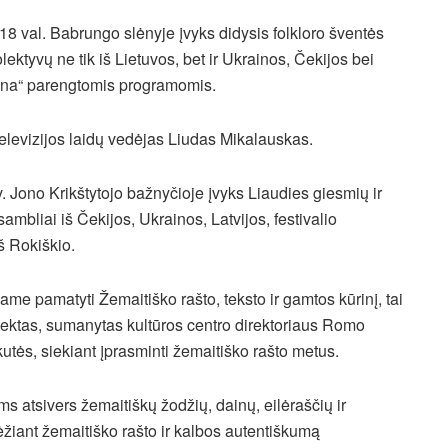
 18 val. Babrungo slėnyje įvyks didysis folkloro šventės
lektyvų ne tik iš Lietuvos, bet ir Ukrainos, Čekijos bei
dona“ parengtomis programomis.
televizijos laidų vedėjas Liudas Mikalauskas.
. Jono Krikštytojo bažnyčioje įvyks Liaudies giesmių ir
mbliai iš Čekijos, Ukrainos, Latvijos, festivalio
š Rokiškio.
e pamatyti Žemaitiško rašto, teksto ir gamtos kūrinį, tai
ojektas, sumanytas kultūros centro direktoriaus Romo
utės, siekiant įprasminti žemaitiško rašto metus.
s atsivers žemaitiškų žodžių, dainų, eilėraščių ir
ėžiant žemaitiško rašto ir kalbos autentiškumą