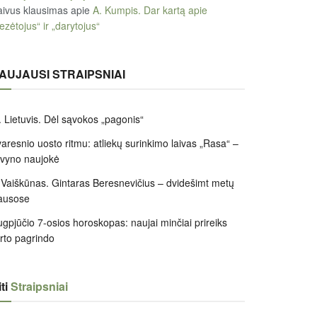
ivus klausimas
apie
A. Kumpis. Dar kartą apie
ezėtojus“ ir „darytojus“
AUJAUSI STRAIPSNIAI
 Lietuvis. Dėl sąvokos „pagonis“
aresnio uosto ritmu: atliekų surinkimo laivas „Rasa“ –
ivyno naujokė
 Vaiškūnas. Gintaras Beresnevičius – dvidešimt metų
ausose
gpjūčio 7-osios horoskopas: naujai minčiai prireiks
irto pagrindo
ti
Straipsniai