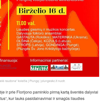
lelė raudona“ kviečia į Plungę | plungeskc.lt nuotr.
e ir prie Florijono paminklo pirmą kartą šventės dalyviai
ratus“, kur lauks pasidainavimai ir smagūs liaudies