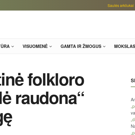
Saulės arkliukai
TŪRA
VISUOMENĖ
GAMTA IR ŽMOGUS
MOKSLA
tinė folkloro
S
lė raudona“
An
„p
gę
va
„d
Na
„p