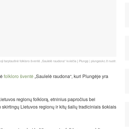
oji tarptautinė folkloro šventė „Saulelė raudona“ kviečia į Plungę | plungeskc.lt nuotr.
nė
folkloro šventė
„Saulelė raudona“, kuri Plungėje yra
ietuvos regionų folklorą, etninius papročius bei
skirtingų Lietuvos regionų ir kitų šalių tradiciniais šokiais