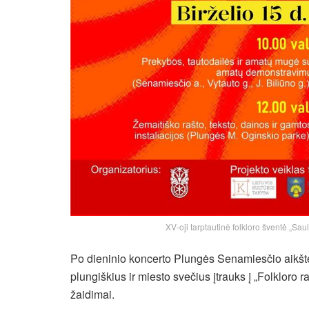
XV-oji tarptautinė folkloro šventė „Sau
Po dieninio koncerto Plungės Senamiesčio aikštėj
plungiškius ir miesto svečius įtrauks į „Folkloro 
žaidimai.