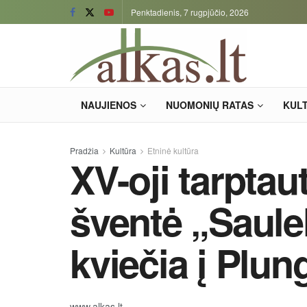
Penktadienis, 7 rugpjūčio, 2026
NAUJIENOS
NUOMONIŲ RATAS
KUL
Pradžia
Kultūra
Etninė kultūra
XV-oji tarptau
šventė „Saule
kviečia į Plun
www.alkas.lt