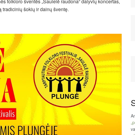
ės folkloro šventės „Saulelė raudona“ dalyvių koncertas,
 tradicinių šokių ir dainų šventę.
S
An
„p
va