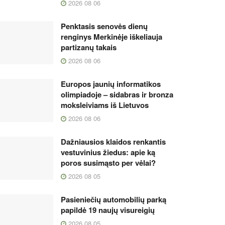
2026 08 06
Penktasis senovės dienų
renginys Merkinėje iškeliauja
partizanų takais
2026 08 06
Europos jaunių informatikos
olimpiadoje – sidabras ir bronza
moksleiviams iš Lietuvos
2026 08 06
Dažniausios klaidos renkantis
vestuvinius žiedus: apie ką
poros susimąsto per vėlai?
2026 08 05
Pasieniečių automobilių parką
papildė 19 naujų visureigių
2026 08 05