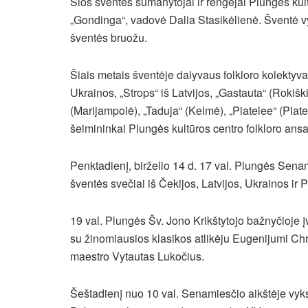
Šios šventės sumanytojai ir rengėjai Plungės kult
„Gondinga“, vadovė Dalia Stasikėlienė. Šventė v
šventės bruožu.
Šiais metais šventėje dalyvaus folkloro kolektyvai:
Ukrainos, „Strops“ iš Latvijos, „Gastauta“ (Rokiški
(Marijampolė), „Taduja“ (Kelmė), „Platelee“ (Platel
šeimininkai Plungės kultūros centro folkloro ans
Penktadienį, birželio 14 d. 17 val. Plungės Sena
šventės svečiai iš Čekijos, Latvijos, Ukrainos ir
19 val. Plungės Šv. Jono Krikštytojo bažnyčioje 
su žinomiausios klasikos atlikėju Eugenijumi Chr
maestro Vytautas Lukočius.
Šeštadienį nuo 10 val. Senamiesčio aikštėje vyk