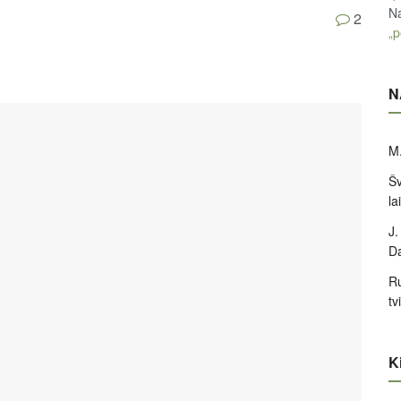
Na
2
„p
N
M.
Šv
la
J.
D
Ru
tv
Ki