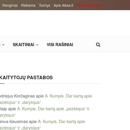
Renginiai
Reklama
Turinys
Apie Alkas.lt
Paremkite Alką
S
SKAITINIAI
VISI RAŠINIAI
KAITYTOJŲ PASTABOS
driejus Korčaginas
apie
A. Kumpis. Dar kartą apie
ezėtojus“ ir „darytojus“
taip
apie
A. Kumpis. Dar kartą apie „pezėtojus“ ir
arytojus“
ivus klausimas
apie
A. Kumpis. Dar kartą apie
ezėtojus“ ir „darytojus“