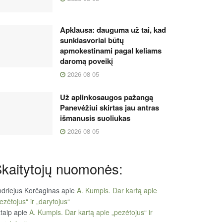
Apklausa: dauguma už tai, kad
sunkiasvoriai būtų
apmokestinami pagal keliams
daromą poveikį
2026 08 05
Už aplinkosaugos pažangą
Panevėžiui skirtas jau antras
išmanusis suoliukas
2026 08 05
kaitytojų nuomonės:
driejus Korčaginas
apie
A. Kumpis. Dar kartą apie
ezėtojus“ ir „darytojus“
taip
apie
A. Kumpis. Dar kartą apie „pezėtojus“ ir