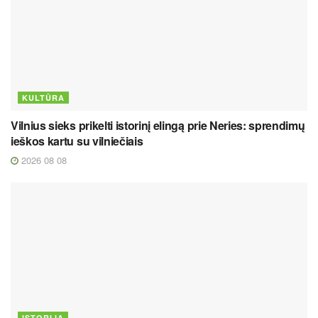
KULTŪRA
Vilnius sieks prikelti istorinį elingą prie Neries: sprendimų
ieškos kartu su vilniečiais
2026 08 08
ISTORIJA