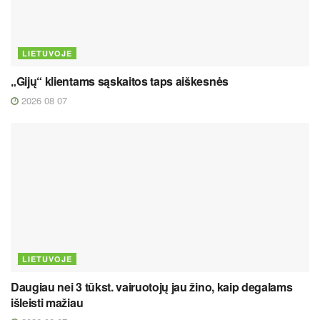
LIETUVOJE
„Gijų“ klientams sąskaitos taps aiškesnės
2026 08 07
LIETUVOJE
Daugiau nei 3 tūkst. vairuotojų jau žino, kaip degalams
išleisti mažiau