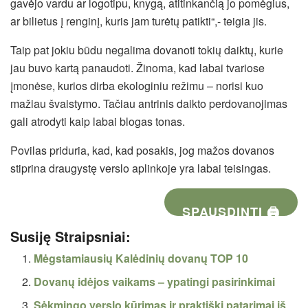
gavėjo vardu ar logotipu, knygą, atitinkančią jo pomėgius,
ar bilietus į renginį, kuris jam turėtų patikti“,- teigia jis.
Taip pat jokiu būdu negalima dovanoti tokių daiktų, kurie
jau buvo kartą panaudoti. Žinoma, kad labai tvariose
įmonėse, kurios dirba ekologiniu režimu – norisi kuo
mažiau švaistymo. Tačiau antrinis daikto perdovanojimas
gali atrodyti kaip labai blogas tonas.
Povilas priduria, kad, kad posakis, jog mažos dovanos
stiprina draugystę verslo aplinkoje yra labai teisingas.
SPAUSDINTI 🖨
Susiję Straipsniai:
Mėgstamiausių Kalėdinių dovanų TOP 10
Dovanų idėjos vaikams – ypatingi pasirinkimai
Sėkmingo verslo kūrimas ir praktiški patarimai iš