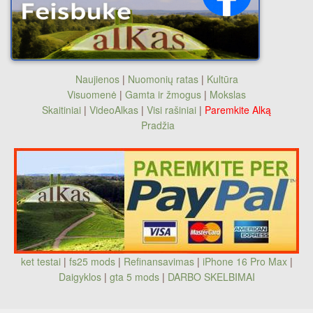
Naujienos
|
Nuomonių ratas
|
Kultūra
Visuomenė
|
Gamta ir žmogus
|
Mokslas
Skaitiniai
|
VideoAlkas
|
Visi rašiniai
|
Paremkite Alką
Pradžia
ket testai
|
fs25 mods
|
Refinansavimas
|
iPhone 16 Pro Max
|
Daigyklos
|
gta 5 mods
|
DARBO SKELBIMAI