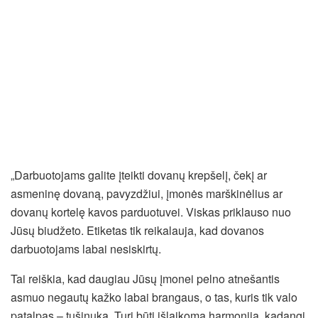
„Darbuotojams galite įteikti dovanų krepšelį, čekį ar
asmeninę dovaną, pavyzdžiui, įmonės marškinėlius ar
dovanų kortelę kavos parduotuvei. Viskas priklauso nuo
Jūsų biudžeto. Etiketas tik reikalauja, kad dovanos
darbuotojams labai nesiskirtų.
Tai reiškia, kad daugiau Jūsų įmonei pelno atnešantis
asmuo negautų kažko labai brangaus, o tas, kuris tik valo
patalpas – tušinuką. Turi būti išlaikoma harmonija, kadangi