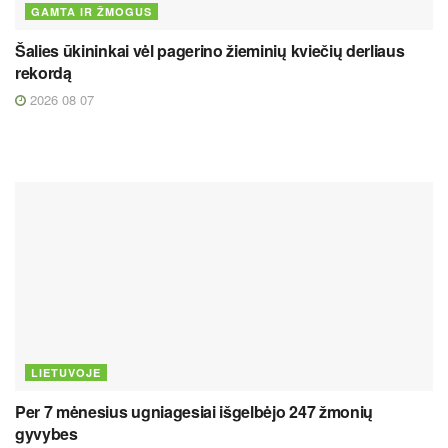
GAMTA IR ŽMOGUS
Šalies ūkininkai vėl pagerino žieminių kviečių derliaus
rekordą
2026 08 07
LIETUVOJE
Per 7 mėnesius ugniagesiai išgelbėjo 247 žmonių
gyvybes