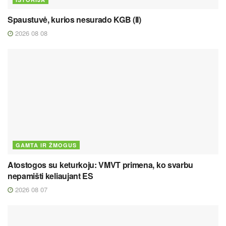
Spaustuvė, kurios nesurado KGB (II)
2026 08 08
GAMTA IR ŽMOGUS
Atostogos su keturkoju: VMVT primena, ko svarbu
nepamišti keliaujant ES
2026 08 07