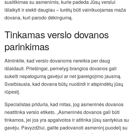
susitikimas su asmenimis, kurie padeda Jūsų verslui
išlaikyti ir siekti daugiau – turėtų būti vainikuojamas maža
dovana, kuri parodo dėkingumą.
Tinkamas verslo dovanos
parinkimas
Atminkite, kad verslo dovanoms nereikia per daug
išlaidauti. Priešingai, pernelyg brangios dovanos gali
sukelti nepatogumą gavėjui ar net įpareigojimo jausmą.
Svarbiausia, kad dovana būtų nuoširdi ir atspindėtų jūsų
rūpestį.
Specialistas priduria, kad mitas, jog asmeninės dovanos
neatitinka verslo etiketo. „Asmeninės dovanos gali būti
tinkamos, jei jos yra apgalvotos ir atitinka jūsų santykius su
gavėju. Pavyzdžiui, galite padovanoti asmeninį puodelį su