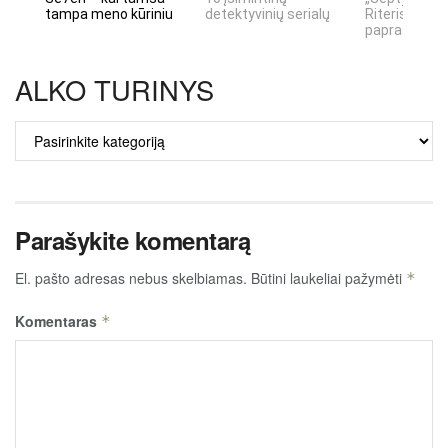
tampa meno kūriniu
detektyvinių serialų
Riteris" – kai
paprastumas
ALKO TURINYS
ALKO
TURINYS
Parašykite komentarą
El. pašto adresas nebus skelbiamas.
Būtini laukeliai pažymėti
*
Komentaras
*