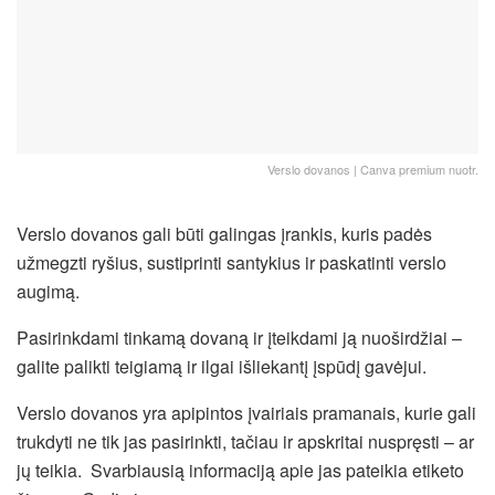
Verslo dovanos | Canva premium nuotr.
Verslo dovanos gali būti galingas įrankis, kuris padės
užmegzti ryšius, sustiprinti santykius ir paskatinti verslo
augimą.
Pasirinkdami tinkamą dovaną ir įteikdami ją nuoširdžiai –
galite palikti teigiamą ir ilgai išliekantį įspūdį gavėjui.
Verslo dovanos yra apipintos įvairiais pramanais, kurie gali
trukdyti ne tik jas pasirinkti, tačiau ir apskritai nuspręsti – ar
jų teikia. Svarbiausią informaciją apie jas pateikia etiketo