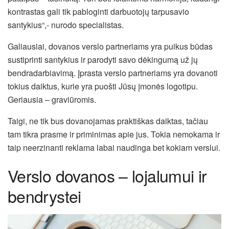
kontrastas gali tik pabloginti darbuotojų tarpusavio
santykius“,- nurodo specialistas.
Galiausiai, dovanos verslo partneriams yra puikus būdas
sustiprinti santykius ir parodyti savo dėkingumą už jų
bendradarbiavimą. Įprasta verslo partneriams yra dovanoti
tokius daiktus, kurie yra puošti Jūsų įmonės logotipu.
Geriausia – graviūromis.
Taigi, ne tik bus dovanojamas praktiškas daiktas, tačiau
tam tikra prasme ir priminimas apie jus. Tokia nemokama ir
taip neerzinanti reklama labai naudinga bet kokiam verslui.
Verslo dovanos – lojalumui ir
bendrystei