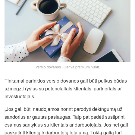
Verslo dovanos | Canva premium nuotr.
Tinkamai parinktos verslo dovanos gali būti puikus būdas
užmegzti ryšius su potencialiais klientais, partneriais ar
investuotojais.
„Jos gali būti naudojamos norint parodyti dėkingumą už
sandorius ar gautas paslaugas. Taip pat padėti sustiprinti
esamus santykius su klientais ar darbuotojais. Jos net gali
paskatinti klientų ir darbuotojų lojalumą. Tokią galią turi