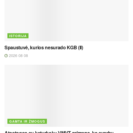
ISTORIJA
Spaustuvė, kurios nesurado KGB (II)
2026 08 08
GAMTA IR ŽMOGUS
Atostogos su keturkoju: VMVT primena, ko svarbu