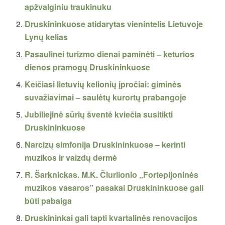
apžvalginiu traukinuku
Druskininkuose atidarytas vienintelis Lietuvoje
Lynų kelias
Pasaulinei turizmo dienai paminėti – keturios
dienos pramogų Druskininkuose
Keičiasi lietuvių kelionių įpročiai: giminės
suvažiavimai – saulėtų kurortų prabangoje
Jubiliejinė sūrių šventė kviečia susitikti
Druskininkuose
Narcizų simfonija Druskininkuose – kerinti
muzikos ir vaizdų dermė
R. Šarknickas. M.K. Čiurlionio „Fortepijoninės
muzikos vasaros” pasakai Druskininkuose gali
būti pabaiga
Druskininkai gali tapti kvartalinės renovacijos