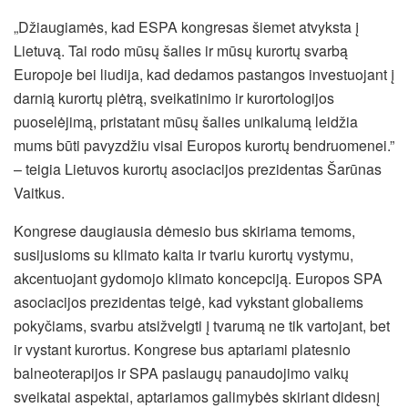
„Džiaugiamės, kad ESPA kongresas šiemet atvyksta į
Lietuvą. Tai rodo mūsų šalies ir mūsų kurortų svarbą
Europoje bei liudija, kad dedamos pastangos investuojant į
darnią kurortų plėtrą, sveikatinimo ir kurortologijos
puoselėjimą, pristatant mūsų šalies unikalumą leidžia
mums būti pavyzdžiu visai Europos kurortų bendruomenei.”
– teigia Lietuvos kurortų asociacijos prezidentas Šarūnas
Vaitkus.
Kongrese daugiausia dėmesio bus skiriama temoms,
susijusioms su klimato kaita ir tvariu kurortų vystymu,
akcentuojant gydomojo klimato koncepciją. Europos SPA
asociacijos prezidentas teigė, kad vykstant globaliems
pokyčiams, svarbu atsižvelgti į tvarumą ne tik vartojant, bet
ir vystant kurortus. Kongrese bus aptariami platesnio
balneoterapijos ir SPA paslaugų panaudojimo vaikų
sveikatai aspektai, aptariamos galimybės skiriant didesnį