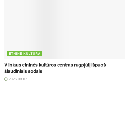
ETNINĖ KULTŪRA
Vilniaus etninės kultūros centras rugpjūtį išpuoš
šiaudiniais sodais
2026 08 07