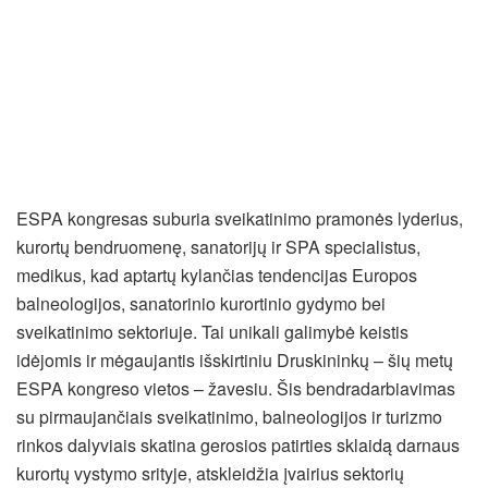
ESPA kongresas suburia sveikatinimo pramonės lyderius,
kurortų bendruomenę, sanatorijų ir SPA specialistus,
medikus, kad aptartų kylančias tendencijas Europos
balneologijos, sanatorinio kurortinio gydymo bei
sveikatinimo sektoriuje. Tai unikali galimybė keistis
idėjomis ir mėgaujantis išskirtiniu Druskininkų – šių metų
ESPA kongreso vietos – žavesiu. Šis bendradarbiavimas
su pirmaujančiais sveikatinimo, balneologijos ir turizmo
rinkos dalyviais skatina gerosios patirties sklaidą darnaus
kurortų vystymo srityje, atskleidžia įvairius sektorių