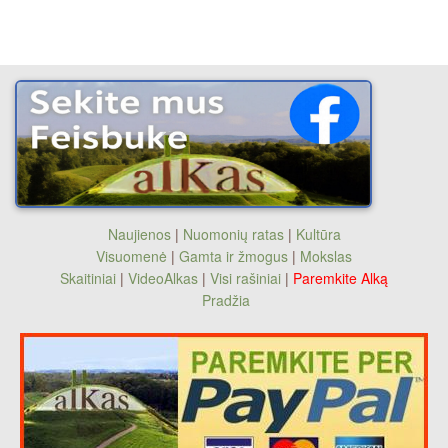
Naujienos
|
Nuomonių ratas
|
Kultūra
Visuomenė
|
Gamta ir žmogus
|
Mokslas
Skaitiniai
|
VideoAlkas
|
Visi rašiniai
|
Paremkite Alką
Pradžia