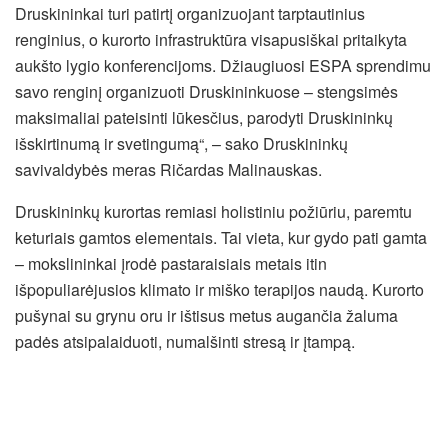
Druskininkai turi patirtį organizuojant tarptautinius
renginius, o kurorto infrastruktūra visapusiškai pritaikyta
aukšto lygio konferencijoms. Džiaugiuosi ESPA sprendimu
savo renginį organizuoti Druskininkuose – stengsimės
maksimaliai pateisinti lūkesčius, parodyti Druskininkų
išskirtinumą ir svetingumą“, – sako Druskininkų
savivaldybės meras Ričardas Malinauskas.
Druskininkų kurortas remiasi holistiniu požiūriu, paremtu
keturiais gamtos elementais. Tai vieta, kur gydo pati gamta
– mokslininkai įrodė pastaraisiais metais itin
išpopuliarėjusios klimato ir miško terapijos naudą. Kurorto
pušynai su grynu oru ir ištisus metus augančia žaluma
padės atsipalaiduoti, numalšinti stresą ir įtampą.