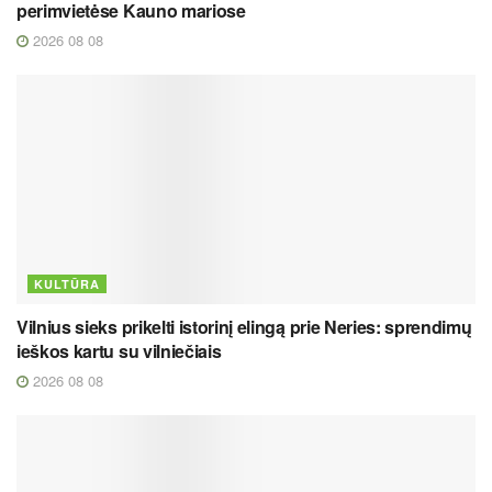
perimvietėse Kauno mariose
2026 08 08
KULTŪRA
Vilnius sieks prikelti istorinį elingą prie Neries: sprendimų
ieškos kartu su vilniečiais
2026 08 08