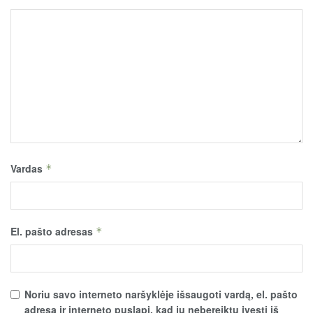
Vardas
*
El. pašto adresas
*
Noriu savo interneto naršyklėje išsaugoti vardą, el. pašto
adresą ir interneto puslapį, kad jų nebereiktų įvesti iš