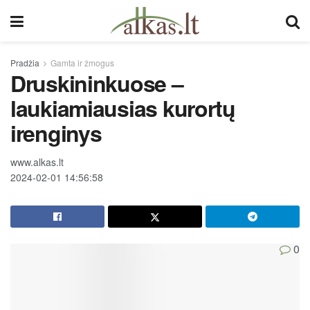
Pradžia
Gamta ir žmogus
Druskininkuose –
laukiamiausias kurortų
irenginys
www.alkas.lt
2024-02-01 14:56:58
0