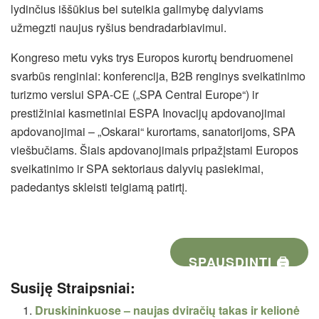
lydinčius iššūkius bei suteikia galimybę dalyviams
užmegzti naujus ryšius bendradarbiavimui.
Kongreso metu vyks trys Europos kurortų bendruomenei
svarbūs renginiai: konferencija, B2B renginys sveikatinimo
turizmo verslui SPA-CE („SPA Central Europe“) ir
prestižiniai kasmetiniai ESPA Inovacijų apdovanojimai
apdovanojimai – „Oskarai“ kurortams, sanatorijoms, SPA
viešbučiams. Šiais apdovanojimais pripažįstami Europos
sveikatinimo ir SPA sektoriaus dalyvių pasiekimai,
padedantys skleisti teigiamą patirtį.
SPAUSDINTI 🖨
Susiję Straipsniai:
Druskininkuose – naujas dviračių takas ir kelionė