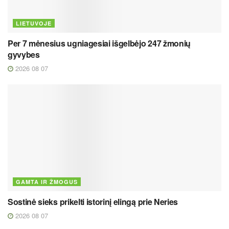
LIETUVOJE
Per 7 mėnesius ugniagesiai išgelbėjo 247 žmonių
gyvybes
2026 08 07
GAMTA IR ŽMOGUS
Sostinė sieks prikelti istorinį elingą prie Neries
2026 08 07