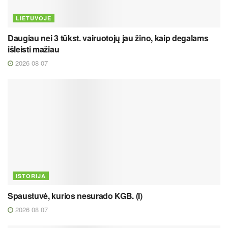
LIETUVOJE
Daugiau nei 3 tūkst. vairuotojų jau žino, kaip degalams
išleisti mažiau
2026 08 07
ISTORIJA
Spaustuvė, kurios nesurado KGB. (I)
2026 08 07