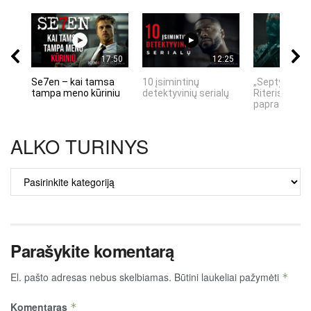
17:50
12:25
Se7en – kai tamsa
10 įsimintinų
„Septynių Ka
tampa meno kūriniu
detektyvinių serialų
Riteris" – kai
paprastumas
ALKO TURINYS
ALKO
TURINYS
Parašykite komentarą
El. pašto adresas nebus skelbiamas.
Būtini laukeliai pažymėti
*
Komentaras
*