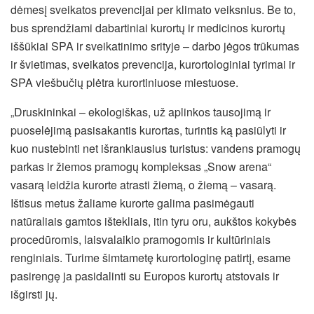
dėmesį sveikatos prevencijai per klimato veiksnius. Be to,
bus sprendžiami dabartiniai kurortų ir medicinos kurortų
iššūkiai SPA ir sveikatinimo srityje – darbo jėgos trūkumas
ir švietimas, sveikatos prevencija, kurortologiniai tyrimai ir
SPA viešbučių plėtra kurortiniuose miestuose.
„Druskininkai – ekologiškas, už aplinkos tausojimą ir
puoselėjimą pasisakantis kurortas, turintis ką pasiūlyti ir
kuo nustebinti net išrankiausius turistus: vandens pramogų
parkas ir žiemos pramogų kompleksas „Snow arena“
vasarą leidžia kurorte atrasti žiemą, o žiemą – vasarą.
Ištisus metus žaliame kurorte galima pasimėgauti
natūraliais gamtos ištekliais, itin tyru oru, aukštos kokybės
procedūromis, laisvalaikio pramogomis ir kultūriniais
renginiais. Turime šimtametę kurortologinę patirtį, esame
pasirengę ja pasidalinti su Europos kurortų atstovais ir
išgirsti jų.