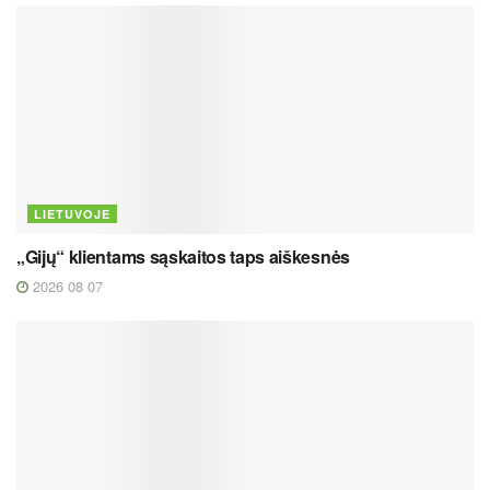
LIETUVOJE
„Gijų“ klientams sąskaitos taps aiškesnės
2026 08 07