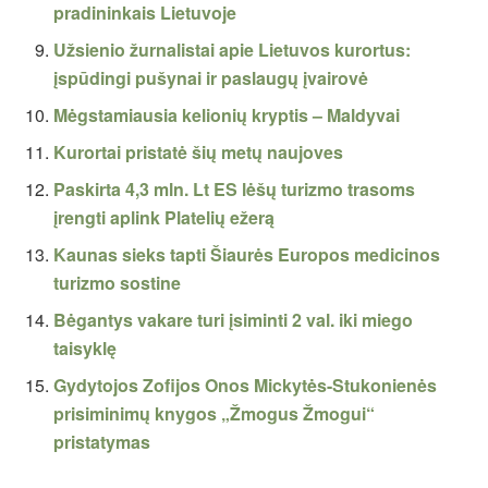
pradininkais Lietuvoje
Užsienio žurnalistai apie Lietuvos kurortus:
įspūdingi pušynai ir paslaugų įvairovė
Mėgstamiausia kelionių kryptis – Maldyvai
Kurortai pristatė šių metų naujoves
Paskirta 4,3 mln. Lt ES lėšų turizmo trasoms
įrengti aplink Platelių ežerą
Kaunas sieks tapti Šiaurės Europos medicinos
turizmo sostine
Bėgantys vakare turi įsiminti 2 val. iki miego
taisyklę
Gydytojos Zofijos Onos Mickytės-Stukonienės
prisiminimų knygos „Žmogus Žmogui“
pristatymas