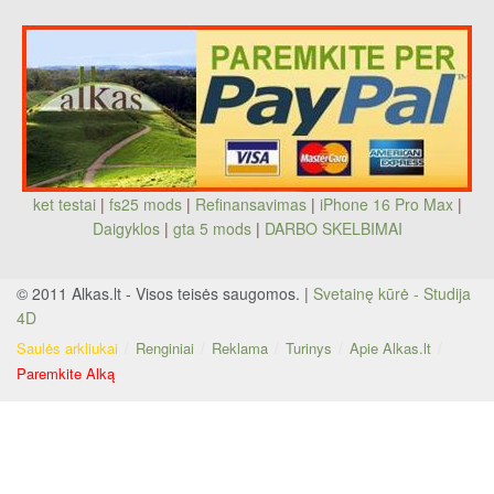
ket testai
|
fs25 mods
|
Refinansavimas
|
iPhone 16 Pro Max
|
Daigyklos
|
gta 5 mods
|
DARBO SKELBIMAI
© 2011 Alkas.lt - Visos teisės saugomos. |
Svetainę kūrė - Studija
4D
Saulės arkliukai
Renginiai
Reklama
Turinys
Apie Alkas.lt
Paremkite Alką