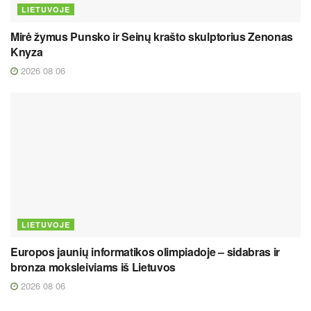
LIETUVOJE
Mirė žymus Punsko ir Seinų krašto skulptorius Zenonas
Knyza
2026 08 06
LIETUVOJE
Europos jaunių informatikos olimpiadoje – sidabras ir
bronza moksleiviams iš Lietuvos
2026 08 06