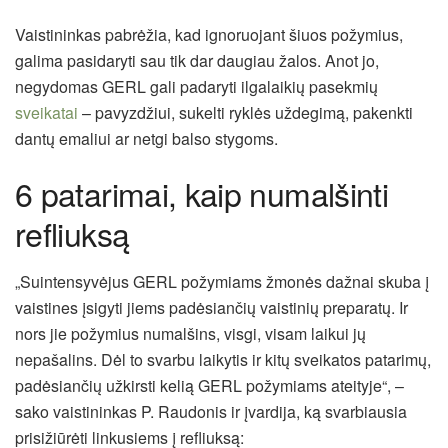
Vaistininkas pabrėžia, kad ignoruojant šiuos požymius,
galima pasidaryti sau tik dar daugiau žalos. Anot jo,
negydomas GERL gali padaryti ilgalaikių pasekmių
sveikatai
– pavyzdžiui, sukelti ryklės uždegimą, pakenkti
dantų emaliui ar netgi balso stygoms.
6 patarimai, kaip numalšinti
refliuksą
„Suintensyvėjus GERL požymiams žmonės dažnai skuba į
vaistines įsigyti jiems padėsiančių vaistinių preparatų. Ir
nors jie požymius numalšins, visgi, visam laikui jų
nepašalins. Dėl to svarbu laikytis ir kitų sveikatos patarimų,
padėsiančių užkirsti kelią GERL požymiams ateityje“, –
sako vaistininkas P. Raudonis ir įvardija, ką svarbiausia
prisižiūrėti linkusiems į refliuksą: