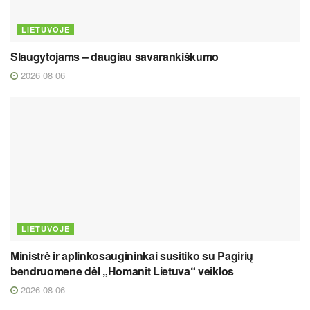
LIETUVOJE
Slaugytojams – daugiau savarankiškumo
2026 08 06
LIETUVOJE
Ministrė ir aplinkosaugininkai susitiko su Pagirių
bendruomene dėl „Homanit Lietuva“ veiklos
2026 08 06