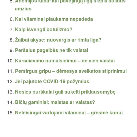
Anemijos kilpa: kai pavojingą ligą slepia solidus
amžius
Kai vitaminai plaukams nepadeda
Kaip išvengti botulizmo?
Žaibai akyse: nuovargis ar rimta liga?
Peršalus pagelbės ne tik vaistai
Karščiavimo numalšinimui – ne vien vaistai
Persirgus gripu – dėmesys sveikatos stiprinimui
Jei pajutote COVID-19 požymius
Nosies purškalai gali sukelti priklausomybę
Bičių gaminiai: maistas ar vaistas?
Neteisingai vartojami vitaminai – grėsmė kūnui