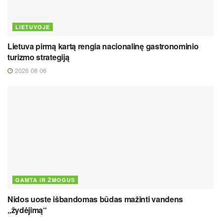
LIETUVOJE
Lietuva pirmą kartą rengia nacionalinę gastronominio
turizmo strategiją
2026 08 06
GAMTA IR ŽMOGUS
Nidos uoste išbandomas būdas mažinti vandens
„žydėjimą“