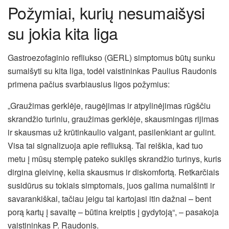
Požymiai, kurių nesumaišysi
su jokia kita liga
Gastroezofaginio refliukso (GERL) simptomus būtų sunku
sumaišyti su kita liga, todėl vaistininkas Paulius Raudonis
primena pačius svarbiausius ligos požymius:
„Graužimas gerklėje, raugėjimas ir atpylinėjimas rūgščiu
skrandžio turiniu, graužimas gerklėje, skausmingas rijimas
ir skausmas už krūtinkaulio valgant, pasilenkiant ar gulint.
Visa tai signalizuoja apie refliuksą. Tai reiškia, kad tuo
metu į mūsų stemplę pateko sukilęs skrandžio turinys, kuris
dirgina gleivinę, kelia skausmus ir diskomfortą. Retkarčiais
susidūrus su tokiais simptomais, juos galima numalšinti ir
savarankiškai, tačiau jeigu tai kartojasi itin dažnai – bent
porą kartų į savaitę – būtina kreiptis į gydytoją“, – pasakoja
vaistininkas P. Raudonis.