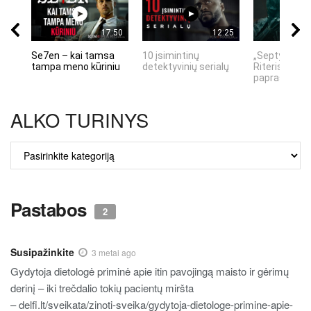
17:50
12:25
Se7en – kai tamsa
10 įsimintinų
„Septynių Ka
tampa meno kūriniu
detektyvinių serialų
Riteris" – kai
paprastumas
ALKO TURINYS
ALKO
TURINYS
Pastabos
2
Susipažinkite
3 metai ago
Gydytoja dietologė priminė apie itin pavojingą maisto ir gėrimų
derinį – iki trečdalio tokių pacientų miršta
– delfi.lt/sveikata/zinoti-sveika/gydytoja-dietologe-primine-apie-