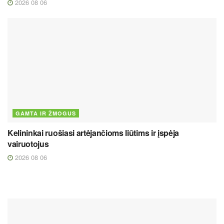
2026 08 06
GAMTA IR ŽMOGUS
Kelininkai ruošiasi artėjančioms liūtims ir įspėja
vairuotojus
2026 08 06