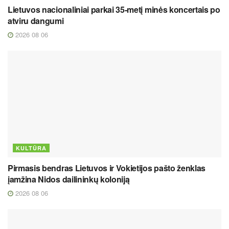
Lietuvos nacionaliniai parkai 35-metį minės koncertais po
atviru dangumi
2026 08 06
KULTŪRA
Pirmasis bendras Lietuvos ir Vokietijos pašto ženklas
įamžina Nidos dailininkų koloniją
2026 08 06