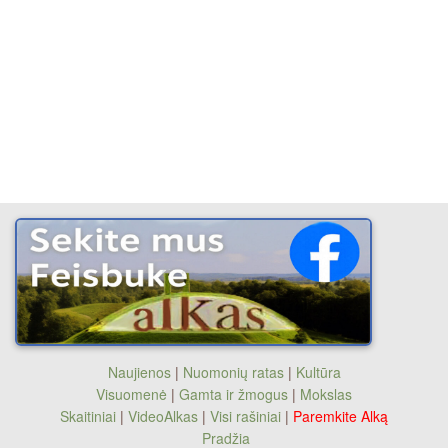
Naujienos
|
Nuomonių ratas
|
Kultūra
Visuomenė
|
Gamta ir žmogus
|
Mokslas
Skaitiniai
|
VideoAlkas
|
Visi rašiniai
|
Paremkite Alką
Pradžia