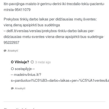
itin-pavojinga-maisto-ir-gerimu-derini-iki-trecdalio-tokiu-pacientu-
mirsta-95411079
Prekybos tinklų darbo laikas per didžiausias metų šventes:
vieną dieną apsipirkti bus sudėtinga
– delfi.lt/verslas/verslas/prekybos-tinklu-darbo-laikas-per-
didziausias-metu-sventes-viena-diena-apsipirkti-bus-sudetinga-
95222937
Atsakyti
O Vilniuje?
3 metai ago
O sostapilyje –
– madeinvilnius.lt/?
s=parduotuvi%C5%B3+darbo+laikas+per+%C5%A1ventes&ap
Atsakyti