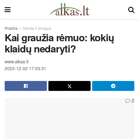
Pradžia
Gamta ir žmogus
Kai graužia rėmuo: kokių
klaidų nedaryti?
www.alkas.lt
2023-12-02 17:03:31
2