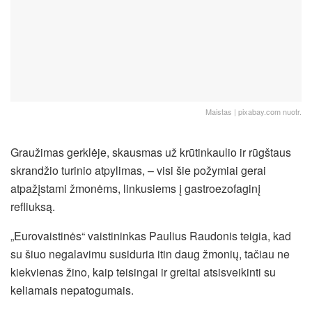
Maistas | pixabay.com nuotr.
Graužimas gerklėje, skausmas už krūtinkaulio ir rūgštaus
skrandžio turinio atpylimas, – visi šie požymiai gerai
atpažįstami žmonėms, linkusiems į gastroezofaginį
refliuksą.
„Eurovaistinės“ vaistininkas Paulius Raudonis teigia, kad
su šiuo negalavimu susiduria itin daug žmonių, tačiau ne
kiekvienas žino, kaip teisingai ir greitai atsisveikinti su
keliamais nepatogumais.