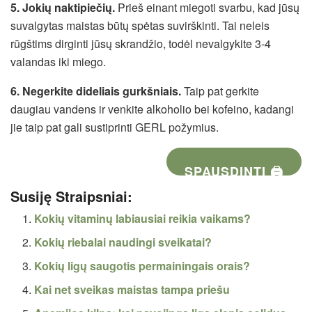
5. Jokių naktipiečių.
Prieš einant miegoti svarbu, kad jūsų
suvalgytas maistas būtų spėtas suvirškinti. Tai neleis
rūgštims dirginti jūsų skrandžio, todėl nevalgykite 3-4
valandas iki miego.
6.
Negerkite dideliais gurkšniais.
Taip pat gerkite
daugiau vandens ir venkite alkoholio bei kofeino, kadangi
jie taip pat gali sustiprinti GERL požymius.
SPAUSDINTI 🖨
Susiję Straipsniai:
Kokių vitaminų labiausiai reikia vaikams?
Kokių riebalai naudingi sveikatai?
Kokių ligų saugotis permainingais orais?
Kai net sveikas maistas tampa priešu