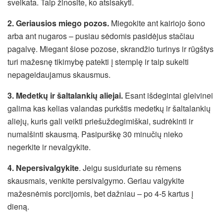
sveikata. Taip žinosite, ko atsisakyti.
2. Geriausios miego pozos.
Miegokite ant kairiojo šono
arba ant nugaros – pusiau sėdomis pasidėjus stačiau
pagalvę. Miegant šiose pozose, skrandžio turinys ir rūgštys
turi mažesnę tikimybę patekti į stemplę ir taip sukelti
nepageidaujamus skausmus.
3. Medetkų ir šaltalankių aliejai.
Esant išdegintai gleivinei
galima kas kelias valandas purkštis medetkų ir šaltalankių
aliejų, kuris gali veikti priešuždegimiškai, sudrėkinti ir
numalšinti skausmą. Pasipurškę 30 minučių nieko
negerkite ir nevalgykite.
4. Nepersivalgykite
. Jeigu susiduriate su rėmens
skausmais, venkite persivalgymo. Geriau valgykite
mažesnėmis porcijomis, bet dažniau – po 4-5 kartus į
dieną.