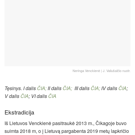
Neringa Venckienė | J. Valiušaičio nuotr.
Tęsinys. I dalis
ČIA;
II dalis
ČIA;
III dalis
ČIA;
IV dalis
ČIA
;
V dalis
ČIA
;
VI dalis
ČIA
Ekstradicija
Iš Lietuvos Venckienė pasitraukė 2013 m., Čikagoje buvo
suimta 2018 m, o į Lietuvą pargabenta 2019 metų lapkričio