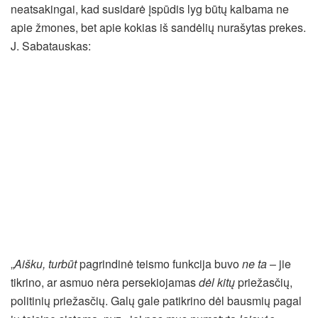
neatsakingai, kad susidarė įspūdis lyg būtų kalbama ne
apie žmones, bet apie kokias iš sandėlių nurašytas prekes.
J. Sabatauskas:
„
Aišku, turbūt
pagrindinė teismo funkcija buvo
ne ta
– jie
tikrino, ar asmuo nėra persekiojamas
dėl kitų
priežasčių,
politinių priežasčių. Galų gale patikrino dėl bausmių pagal