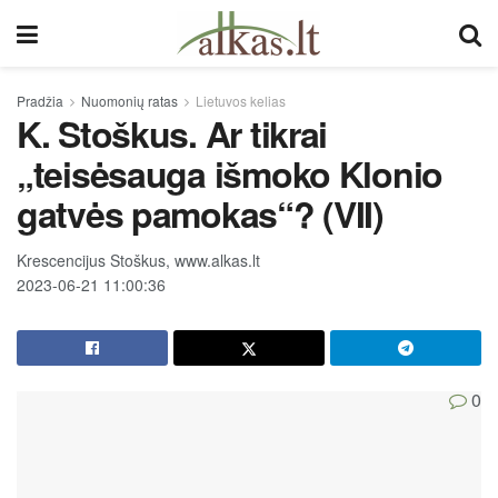
Pradžia
Nuomonių ratas
Lietuvos kelias
K. Stoškus. Ar tikrai
„teisėsauga išmoko Klonio
gatvės pamokas“? (VII)
Krescencijus Stoškus, www.alkas.lt
2023-06-21 11:00:36
0