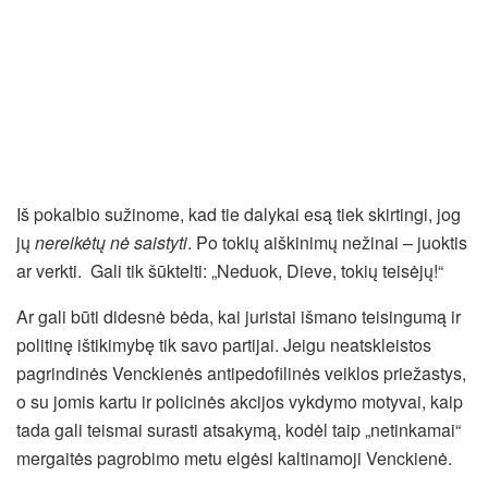
Iš pokalbio sužinome, kad tie dalykai esą tiek skirtingi, jog
jų
nereikėtų nė saistyti
. Po tokių aiškinimų nežinai – juoktis
ar verkti. Gali tik šūktelti: „Neduok, Dieve, tokių teisėjų!“
Ar gali būti didesnė bėda, kai juristai išmano teisingumą ir
politinę ištikimybę tik savo partijai. Jeigu neatskleistos
pagrindinės Venckienės antipedofilinės veiklos priežastys,
o su jomis kartu ir policinės akcijos vykdymo motyvai, kaip
tada gali teismai surasti atsakymą, kodėl taip „netinkamai“
mergaitės pagrobimo metu elgėsi kaltinamoji Venckienė.