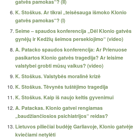
gatvės pamokas“? (II)
K. Stoškus. Ar tikrai „teisėsauga išmoko Klonio
gatvės pamokas“? (I)
Seime – spaudos konferencija „Dėl Klonio gatvės
gynėjų ir Kedžių šeimos persekiojimo“ (video)
A. Patacko spaudos konferencija: Ar Prienuose
pasikartos Klonio gatvės tragedija? Ar leisime
valstybei grobti mūsų vaikus? (video)
K. Stoškus. Valstybės moralinė krizė
K. Stoškus. Tėvynės tuštėjimo tragedija
K. Stoškus. Kaip iš naujo keltis gyvenimui
A. Patackas. Klonio gatvei rengiamas
„baudžiančiosios psichiatrijos“ reidas?
Lietuvos piliečiai budėję Garliavoje, Klonio gatvėje
kviečiami netylėti