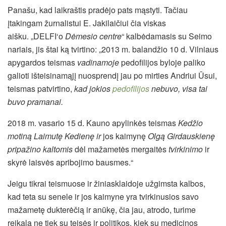
Panašu, kad laikraštis pradėjo pats mąstyti. Tačiau
įtakingam žurnalistui E. Jakilaičiui čia viskas
aišku. „DELFI‘o
Dėmesio centre
“ kalbėdamasis su Seimo
nariais, jis štai ką tvirtino: „2013 m. balandžio 10 d. Vilniaus
apygardos teismas
vadinamoje
pedofilijos byloje paliko
galioti išteisinamąjį nuosprendį jau po mirties Andriui Ūsui,
teismas patvirtino,
kad jokios
pedofilijos
nebuvo, visa tai
buvo pramanai.
2018 m. vasario 15 d. Kauno apylinkės teismas
Kedžio
motiną Laimutę Kedienę ir
jos kaimynę
Olgą Girdauskienę
pripažino kaltomis
dėl mažametės mergaitės
tvirkinimo
ir
skyrė laisvės apribojimo bausmes.“
Jeigu tikrai teismuose ir žiniasklaidoje užgimsta kalbos,
kad teta su senele ir jos kaimyne yra tvirkinusios savo
mažametę dukterėčią ir anūkę, čia jau, atrodo, turime
reikalą ne tiek su teisės ir politikos, kiek su medicinos