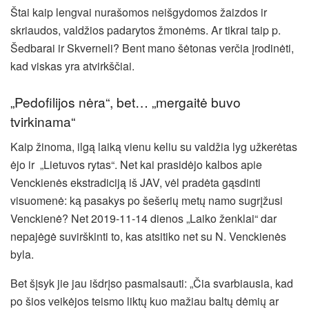
Štai kaip lengvai nurašomos neišgydomos žaizdos ir
skriaudos, valdžios padarytos žmonėms. Ar tikrai taip p.
Šedbarai ir Skverneli? Bent mano šėtonas verčia įrodinėti,
kad viskas yra atvirkščiai.
„Pedofilijos nėra“, bet… „mergaitė buvo
tvirkinama“
Kaip žinoma, ilgą laiką vienu keliu su valdžia lyg užkerėtas
ėjo ir „Lietuvos rytas“. Net kai prasidėjo kalbos apie
Venckienės ekstradiciją iš JAV, vėl pradėta gąsdinti
visuomenė: ką pasakys po šešerių metų namo sugrįžusi
Venckienė? Net 2019-11-14 dienos „Laiko ženklai“ dar
nepajėgė suvirškinti to, kas atsitiko net su N. Venckienės
byla.
Bet šįsyk jie jau išdrįso pasmalsauti: „Čia svarbiausia, kad
po šios veikėjos teismo liktų kuo mažiau baltų dėmių ar