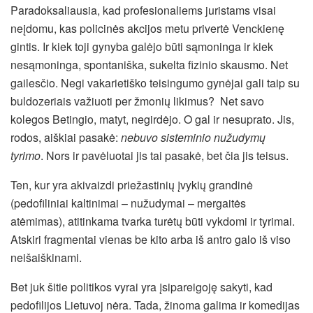
Paradoksaliausia, kad profesionaliems juristams visai
neįdomu, kas policinės akcijos metu privertė Venckienę
gintis. Ir kiek toji gynyba galėjo būti sąmoninga ir kiek
nesąmoninga, spontaniška, sukelta fizinio skausmo. Net
gailesčio. Negi vakarietiško teisingumo gynėjai gali taip su
buldozeriais važiuoti per žmonių likimus? Net savo
kolegos Betingio, matyt, negirdėjo. O gal ir nesuprato. Jis,
rodos, aiškiai pasakė:
nebuvo sisteminio nužudymų
tyrimo
. Nors ir pavėluotai jis tai pasakė, bet čia jis teisus.
Ten, kur yra akivaizdi priežastinių įvykių grandinė
(pedofiliniai kaltinimai – nužudymai – mergaitės
atėmimas), atitinkama tvarka turėtų būti vykdomi ir tyrimai.
Atskiri fragmentai vienas be kito arba iš antro galo iš viso
neišaiškinami.
Bet juk šitie politikos vyrai yra įsipareigoję sakyti, kad
pedofilijos Lietuvoj nėra. Tada, žinoma galima ir komedijas