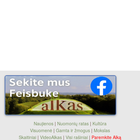
Naujienos
|
Nuomonių ratas
|
Kultūra
Visuomenė
|
Gamta ir žmogus
|
Mokslas
Skaitiniai
|
VideoAlkas
|
Visi rašiniai
|
Paremkite Alką