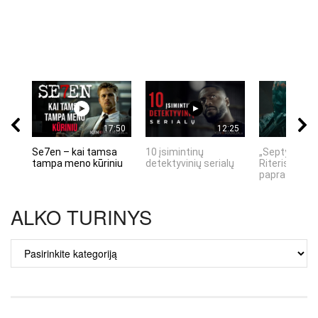
17:50
12:25
Se7en – kai tamsa
10 įsimintinų
„Septynių Ka
tampa meno kūriniu
detektyvinių serialų
Riteris" – kai
paprastumas
ALKO TURINYS
ALKO
TURINYS