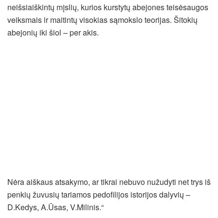
neišsiaiškintų mįslių, kurios kurstytų abejones teisėsaugos
veiksmais ir maitintų visokias sąmokslo teorijas. Šitokių
abejonių iki šiol – per akis.
Nėra aiškaus atsakymo, ar tikrai nebuvo nužudyti net trys iš
penkių žuvusių tariamos pedofilijos istorijos dalyvių –
D.Kedys, A.Ūsas, V.Milinis.“