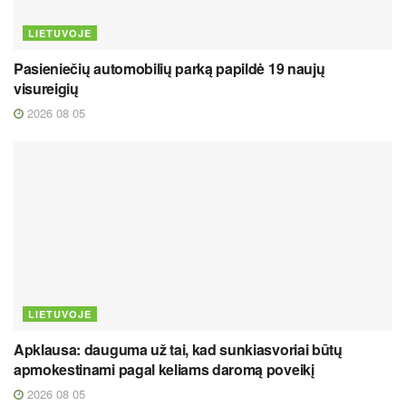
LIETUVOJE
Pasieniečių automobilių parką papildė 19 naujų
visureigių
2026 08 05
LIETUVOJE
Apklausa: dauguma už tai, kad sunkiasvoriai būtų
apmokestinami pagal keliams daromą poveikį
2026 08 05