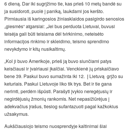
6 dieną. Dar iki sugrįžimo tie, kas prieš 10 metų bandė su
ja susidoroti, puolė į paniką, laukdami jos keršto.
Pirmiausia iš karingosios žiniasklaidos pasigirdo senosios
„giesmės“ atgarsiai: „Jei bus perduota Lietuvai, buvusi
teisėja gali būti teisiama dėl tvirkinimo, neteisėto
informacijos rinkimo ir skleidimo, teismo sprendimo
nevykdymo ir kitų nusikaltimų.
„Kol ji buvo Amerikoje, prieš ją buvo siunčiami patys
keisčiausi ir įvairiausi įkalčiai. Venckienė jų priskaičiavo
bene 39. Paskui buvo sumažinta iki 12. Į Lietuvą grįžo su
keturiais. Paskui Lietuvoje liko tik trys. Bet ir tie gana
nerimti, perdėm išpūsti. Parašyti įvykio neregėjusių ir
negirdėjusių žmonių rankomis. Net nepasižiūrėjus į
adekvačius įrašus, tiesiog sufantazuoti pagal kažkokius
užsakymus.
Aukščiausiojo teismo nuosprendyje kaltinimai šiai