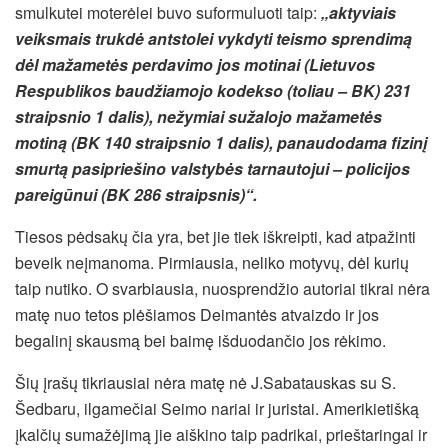
smulkutei moterėlei buvo suformuluoti taip:
„aktyviais
veiksmais trukdė antstolei vykdyti teismo sprendimą
dėl mažametės perdavimo jos motinai (Lietuvos
Respublikos baudžiamojo kodekso (toliau – BK) 231
straipsnio 1 dalis), nežymiai sužalojo mažametės
motiną (BK 140 straipsnio 1 dalis), panaudodama fizinį
smurtą pasipriešino valstybės tarnautojui – policijos
pareigūnui (BK 286 straipsnis)“.
Tiesos pėdsakų čia yra, bet jie tiek iškreipti, kad atpažinti
beveik neįmanoma. Pirmiausia, neliko motyvų, dėl kurių
taip nutiko. O svarbiausia, nuosprendžio autoriai tikrai nėra
matę nuo tetos plėšiamos Deimantės atvaizdo ir jos
begalinį skausmą bei baimę išduodančio jos rėkimo.
Šių įrašų tikriausiai nėra matę nė J.Sabatauskas su S.
Šedbaru, ilgamečiai Seimo nariai ir juristai. Amerikietišką
įkalčių sumažėjimą jie aiškino taip padrikai, prieštaringai ir