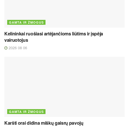
GAMTA IR ŽMOGUS
Kelininkai ruošiasi artėjančioms liūtims ir įspėja
vairuotojus
2026 08 06
GAMTA IR ŽMOGUS
Karšti orai didina miškų gaisrų pavojų