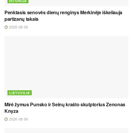
ISTORIJA
Penktasis senovės dienų renginys Merkinėje iškeliauja
partizanų takais
2026 08 06
LIETUVOJE
Mirė žymus Punsko ir Seinų krašto skulptorius Zenonas
Knyza
2026 08 06