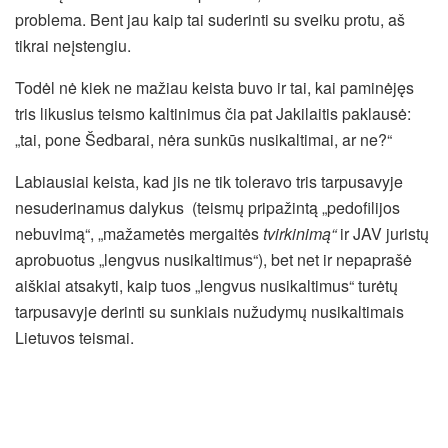
problema. Bent jau kaip tai suderinti su sveiku protu, aš
tikrai neįstengiu.
Todėl nė kiek ne mažiau keista buvo ir tai, kai paminėjęs
tris likusius teismo kaltinimus čia pat Jakilaitis paklausė:
„tai, pone Šedbarai, nėra sunkūs nusikaltimai, ar ne?“
Labiausiai keista, kad jis ne tik toleravo tris tarpusavyje
nesuderinamus dalykus (teismų pripažintą „pedofilijos
nebuvimą“, „mažametės mergaitės
tvirkinimą“
ir JAV juristų
aprobuotus „lengvus nusikaltimus“), bet net ir nepaprašė
aiškiai atsakyti, kaip tuos „lengvus nusikaltimus“ turėtų
tarpusavyje derinti su sunkiais nužudymų nusikaltimais
Lietuvos teismai.