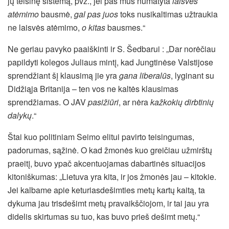
jų teisinę sistemą, pvz., jei pas mus numatyta
laisvės
atėmimo
bausmė,
gal pas juos
toks nusikaltimas užtraukia
ne laisvės atėmimo,
o kitas
bausmes.“
Ne geriau pavyko paaiškinti ir S. Šedbarui : „Dar norėčiau
papildyti kolegos Juliaus mintį, kad Jungtinėse Valstijose
sprendžiant šį klausimą jie yra
gana liberalūs
, lyginant su
Didžiąja Britanija – ten vos ne kaltės klausimas
sprendžiamas. O JAV
pasižiūri
, ar nėra
kažkokių
dirbtinių
dalykų
.“
Štai kuo politiniam Seimo elitui pavirto teisingumas,
padorumas, sąžinė. O kad žmonės kuo greičiau užmirštų
praeitį, buvo ypač akcentuojamas dabartinės situacijos
kitoniškumas: „Lietuva yra kita, ir jos žmonės jau – kitokie.
Jei kalbame apie keturiasdešimties metų kartų kaitą, ta
dykuma jau trisdešimt metų pravaikščiojom, ir tai jau yra
didelis skirtumas su tuo, kas buvo prieš dešimt metų.“