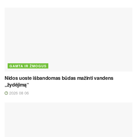
GAMTA IR ŽMOGUS
Nidos uoste išbandomas būdas mažinti vandens
„žydėjimą“
2026 08 06