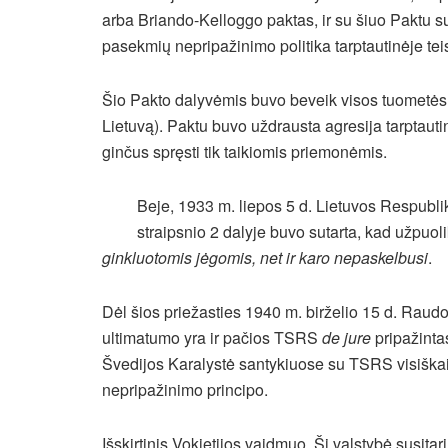
arba Briando-Kelloggo paktas, ir su šiuo Paktu su
pasekmių nepripažinimo politika tarptautinėje tei
Šio Pakto dalyvėmis buvo beveik visos tuometės p
Lietuvą). Paktu buvo uždrausta agresija tarptautin
ginčus spręsti tik taikiomis priemonėmis.
Beje, 1933 m. liepos 5 d. Lietuvos Respubl
straipsnio 2 dalyje buvo sutarta, kad užpuoli
ginkluotomis jėgomis, net ir karo nepaskelbusi
.
Dėl šios priežasties 1940 m. birželio 15 d. Raud
ultimatumo yra ir pačios TSRS
de jure
pripažinta
Švedijos Karalystė santykiuose su TSRS visiškai 
nepripažinimo principo.
Išskirtinis Vokietijos vaidmuo. Ši valstybė susita