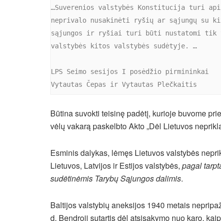
…Suverenios valstybės Konstitucija turi api
neprivalo nusakinėti ryšių ar sąjungų su ki
sąjungos ir ryšiai turi būti nustatomi tik 
valstybės kitos valstybės sudėtyje. …

LPS Seimo sesijos I posėdžio pirmininkai

Vytautas Čepas ir Vytautas Plečkaitis
Būtina suvokti teisinę padėtį, kurioje buvome pri
vėlų vakarą paskelbto Akto „Dėl Lietuvos neprik
Esminis dalykas, lėmęs Lietuvos valstybės nepri
Lietuvos, Latvijos ir Estijos valstybės,
pagal tarpt
sudėtinėmis Tarybų Sąjungos dalimis
.
Baltijos valstybių aneksijos 1940 metais nepripaž
d. Bendroji sutartis dėl atsisakymo nuo karo, kaip