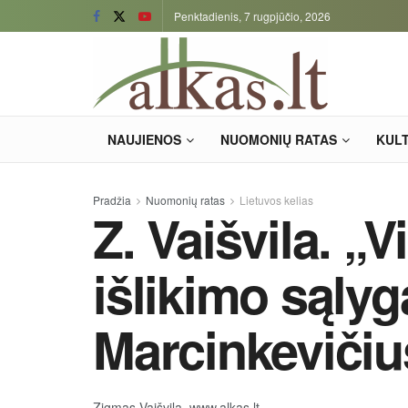
Penktadienis, 7 rugpjūčio, 2026
NAUJIENOS
NUOMONIŲ RATAS
KUL
Pradžia
Nuomonių ratas
Lietuvos kelias
Z. Vaišvila. „
išlikimo sąlyg
Marcinkevičius)
Zigmas Vaišvila, www.alkas.lt