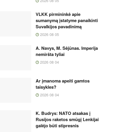
2026 08 05
VLKK pirmininkė apie
sumanymą įstatyme panaikinti
Suvalkijos pavadinimą
2026 08 05
A. Navys, M. Sėjūnas. Imperija
nemiršta tyliai
2026 08 04
Ar įmanoma apeiti gamtos
taisykles?
2026 08 04
K. Budrys: NATO atsakas į
Rusijos raketos smūgį Lenkijai
galėjo būti stipresnis