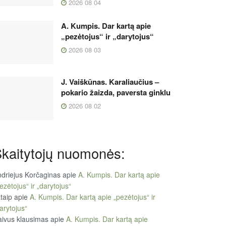
2026 08 04
A. Kumpis. Dar kartą apie
„pezėtojus“ ir „darytojus“
2026 08 03
J. Vaiškūnas. Karaliaučius –
pokario žaizda, paversta ginklu
2026 08 02
kaitytojų nuomonės:
driejus Korčaginas
apie
A. Kumpis. Dar kartą apie
ezėtojus“ ir „darytojus“
taip
apie
A. Kumpis. Dar kartą apie „pezėtojus“ ir
arytojus“
ivus klausimas
apie
A. Kumpis. Dar kartą apie