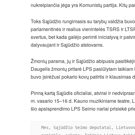
nukreipiančia jėga yra Komunistų partija. Kitų p
Toks Sąjūdžio rungimasis su tarybų valdžia buvo
parlamentinės ir realius vienintelės TSRS ir LTSR
svertus, bet kada galėjo perimti iniciatyvą ir patvi
dalyvaujant ir Sąjūdžio atstovams.
Žmonių parama, jų ir Sąjūdžio abipusis pasitikėj
Daugelis žmonių pritarė LPS pasiūlytam taikiam k
buvo įsirėžusi pokario kovų patirtis ir klausimas d
Pirmą kartą Sąjūdis oficialiai, atvirai ir nedvipra
m. vasario 15–16 d. Kauno muzikiniame teatre, LP
šio apsisprendimo LPS Seimo nariai prisiekė pri
Mes, Sąjūdžio Seimo deputatai, Lietuvos