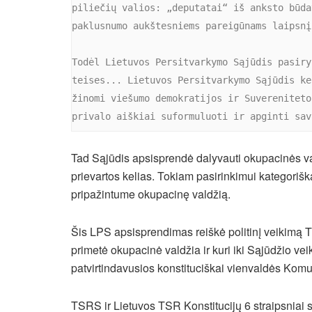
piliečių valios: „deputatai“ iš anksto būda
paklusnumo aukštesniems pareigūnams laipsnį.
Todėl Lietuvos Persitvarkymo Sąjūdis pasiry
teises... Lietuvos Persitvarkymo Sąjūdis ke
žinomi viešumo demokratijos ir Suvereniteto
privalo aiškiai suformuluoti ir apginti sav
Tad Sąjūdis apsisprendė dalyvauti okupacinės va
prievartos kelias. Tokiam pasirinkimui kategoriška
pripažintume okupacinę valdžią.
Šis LPS apsisprendimas reiškė politinį veikimą
primetė okupacinė valdžia ir kuri iki Sąjūdžio veik
patvirtindavusios konstituciškai vienvaldės Kom
TSRS ir Lietuvos TSR Konstitucijų 6 straipsniai