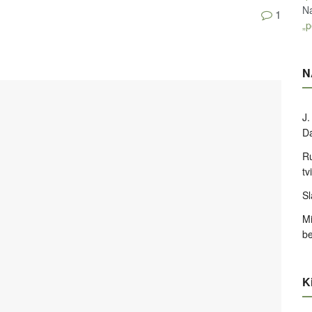
Na
1
„p
N
J.
D
Ru
tv
Sl
Mi
be
Ki