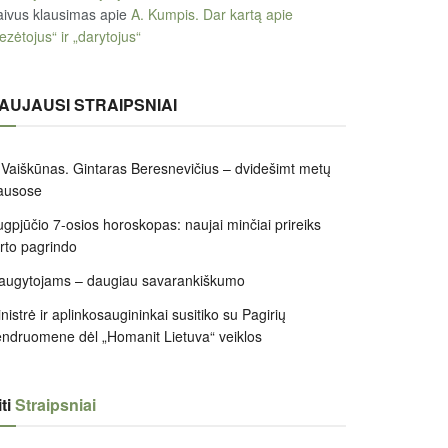
ivus klausimas
apie
A. Kumpis. Dar kartą apie
ezėtojus“ ir „darytojus“
AUJAUSI STRAIPSNIAI
 Vaiškūnas. Gintaras Beresnevičius – dvidešimt metų
ausose
gpjūčio 7-osios horoskopas: naujai minčiai prireiks
irto pagrindo
augytojams – daugiau savarankiškumo
nistrė ir aplinkosaugininkai susitiko su Pagirių
ndruomene dėl „Homanit Lietuva“ veiklos
ti
Straipsniai