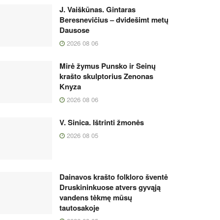
J. Vaiškūnas. Gintaras
Beresnevičius – dvidešimt metų
Dausose
2026 08 06
Mirė žymus Punsko ir Seinų
krašto skulptorius Zenonas
Knyza
2026 08 06
V. Sinica. Ištrinti žmonės
2026 08 05
Dainavos krašto folkloro šventė
Druskininkuose atvers gyvąją
vandens tėkmę mūsų
tautosakoje