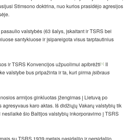
sijusi Stimsono doktrina, nuo kurios prasidėjo agresijos
sėje.
asaulio valstybės (63 šalys, įskaitant ir TSRS bei
iuose santykiuose ir įsipareigota visus tarptautinius
ikos ir TSRS Konvencijos užpuolimui apibrėžti
II
[1]
ke valstybe bus pripažinta ir ta, kuri pirma
įsibraus
onosios armijos ginkluotas įžengimas į Lietuvą po
s agresyvaus karo aktas. Iš didžiųjų Vakarų valstybių tik
nesilaikė šio Baltijos valstybių inkorporavimo į TSRS
rimais su TSRS 1939 metais pasidalijo ir persidalijo