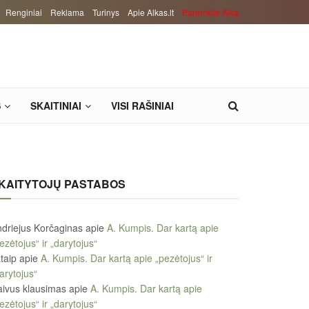
Renginiai
Reklama
Turinys
Apie Alkas.lt
Paremkite Alką
S
SKAITINIAI
VISI RAŠINIAI
KAITYTOJŲ PASTABOS
driejus Korčaginas
apie
A. Kumpis. Dar kartą apie
ezėtojus“ ir „darytojus“
taip
apie
A. Kumpis. Dar kartą apie „pezėtojus“ ir
arytojus“
ivus klausimas
apie
A. Kumpis. Dar kartą apie
ezėtojus“ ir „darytojus“