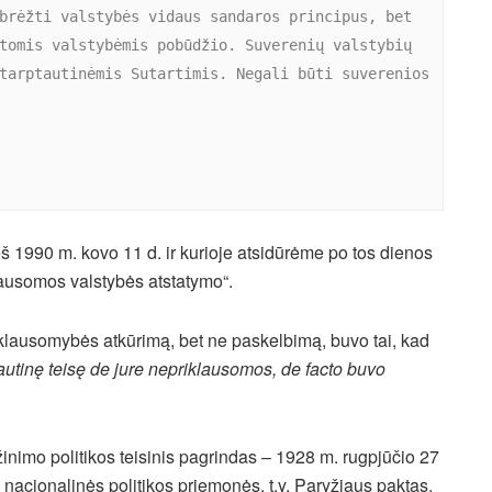
brėžti valstybės vidaus sandaros principus, bet 
tomis valstybėmis pobūdžio. Suverenių valstybių 
tarptautinėmis Sutartimis. Negali būti suverenios 
eš 1990 m. kovo 11 d. ir kurioje atsidūrėme po tos dienos
lausomos valstybės atstatymo“.
klausomybės atkūrimą, bet ne paskelbimą, buvo tai, kad
autinę teisę de jure nepriklausomos, de facto buvo
inimo politikos teisinis pagrindas – 1928 m. rugpjūčio 27
 nacionalinės politikos priemonės, t.y. Paryžiaus paktas,