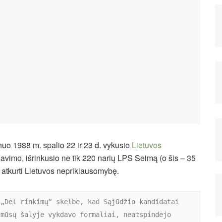
uo 1988 m. spalio 22 ir 23 d. vykusio
Lietuvos
vimo, išrinkusio ne tik 220 narių LPS Seimą (o šis – 35
 atkurti Lietuvos nepriklausomybę.
„Dėl rinkimų“ skelbė, kad Sąjūdžio kandidatai 
mūsų šalyje vykdavo formaliai, neatspindėjo 