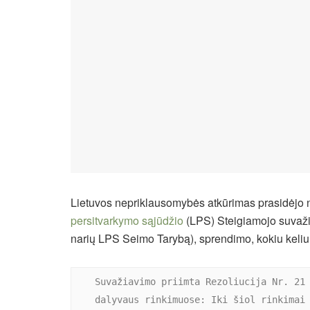
Lietuvos nepriklausomybės atkūrimas prasidėjo n
persitvarkymo sąjūdžio
(LPS) Steigiamojo suvažia
narių LPS Seimo Tarybą), sprendimo, kokiu keliu
Suvažiavimo priimta Rezoliucija Nr. 21 
dalyvaus rinkimuose: Iki šiol rinkimai 