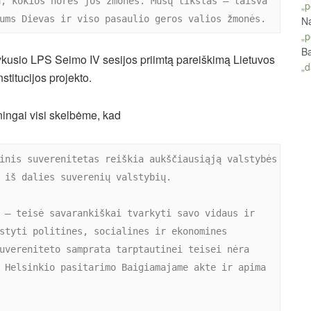
, kokios norės jos žmonės. Mūsų tikslas – laisva 
„p
ums Dievas ir viso pasaulio geros valios žmonės.
Na
„p
Ba
įvykusio LPS Seimo IV sesijos priimtą pareiškimą Lietuvos
„d
titucijos projekto.
ningai visi skelbėme, kad
inis suverenitetas reiškia aukščiausiąją valstybės 
 iš dalies suverenių valstybių.

 – teisė savarankiškai tvarkyti savo vidaus ir 
styti politines, socialines ir ekonomines 
uvereniteto samprata tarptautinei teisei nėra 
 Helsinkio pasitarimo Baigiamajame akte ir apima 