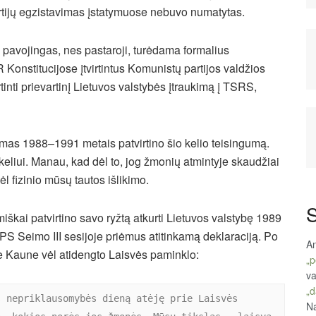
artijų egzistavimas įstatymuose nebuvo numatytas.
 pavojingas, nes pastaroji, turėdama formalius
 Konstitucijose įtvirtintus Komunistų partijos valdžios
rtinti prievartinį Lietuvos valstybės įtraukimą į TSRS,
imas 1988–1991 metais patvirtino šio kelio teisingumą.
eliui. Manau, kad dėl to, jog žmonių atmintyje skaudžiai
ėl fizinio mūsų tautos išlikimo.
S
smiškai patvirtino savo ryžtą atkurti Lietuvos valstybę 1989
S Seimo III sesijoje priėmus atitinkamą deklaraciją. Po
An
e Kaune vėl atidengto Laisvės paminklo:
„p
va
„d
 nepriklausomybės dieną atėję prie Laisvės 
Na