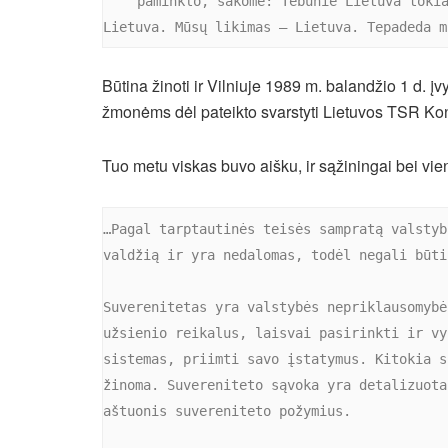
paminklo, sakome: Tebūnie Lietuva tokia
Lietuva. Mūsų likimas – Lietuva. Tepadeda m
Būtina žinoti ir Vilniuje 1989 m. balandžio 1 d. 
žmonėms dėl pateikto svarstyti Lietuvos TSR Kons
Tuo metu viskas buvo aišku, ir sąžiningai bei vie
…Pagal tarptautinės teisės sampratą valstyb
valdžią ir yra nedalomas, todėl negali būti
Suverenitetas yra valstybės nepriklausomybė
užsienio reikalus, laisvai pasirinkti ir vy
sistemas, priimti savo įstatymus. Kitokia s
žinoma. Suvereniteto sąvoka yra detalizuota
aštuonis suvereniteto požymius.
