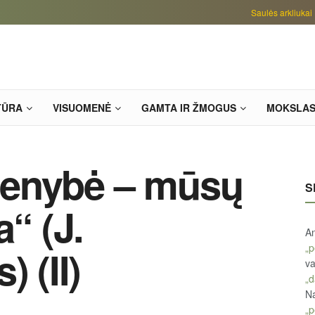
Saulės arkliukai
TŪRA
VISUOMENĖ
GAMTA IR ŽMOGUS
MOKSLA
Vienybė – mūsų
S
a“ (J.
An
„p
 (II)
va
„d
Na
„p