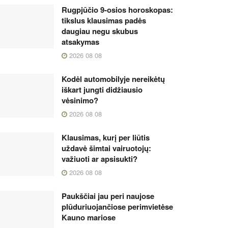
Rugpjūčio 9-osios horoskopas:
tikslus klausimas padės
daugiau negu skubus
atsakymas
2026 08 08
Kodėl automobilyje nereikėtų
iškart jungti didžiausio
vėsinimo?
2026 08 08
Klausimas, kurį per liūtis
uždavė šimtai vairuotojų:
važiuoti ar apsisukti?
2026 08 08
Paukščiai jau peri naujose
plūduriuojančiose perimvietėse
Kauno mariose