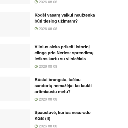
2026 08 08
Kodėl vasarą vaikui neužtenka
būti tiesiog užimtam?
2026 08 08
Vilnius sieks prikelti istorinį
elingą prie Neries: sprendimų
ieškos kartu su vilniečiais
2026 08 08
Būstai brangsta, tačiau
sandorių nemažėja: ko laukti
artimiausiu metu?
2026 08 08
Spaustuvė, kurios nesurado
KGB (II)
2026 08 08