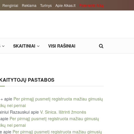
Renginiai
Reklama
Turinys
Apie Alkas.lt
Paremkite Alką
S
SKAITINIAI
VISI RAŠINIAI
KAITYTOJŲ PASTABOS
++
apie
Per pirmąjį pusmetį registruota mažiau gimusių
ikų nei pernai
iniui Razauskui
apie
V. Sinica. Ištrinti žmonės
apie
Per pirmąjį pusmetį registruota mažiau gimusių
ikų nei pernai
le
apie
Per pirmąjį pusmetį registruota mažiau gimusių