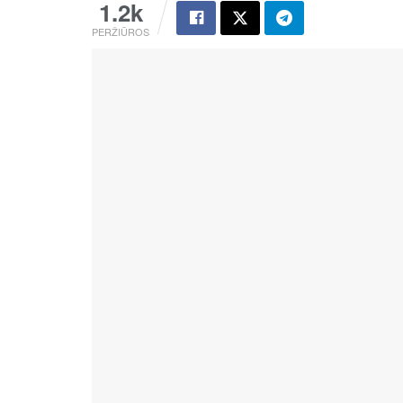
1.2k
PERŽIŪROS