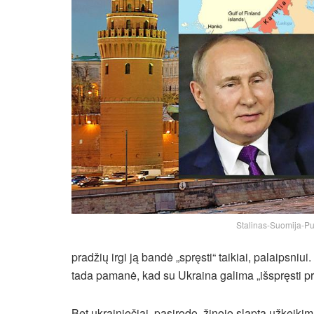
Stalinas-Suomija-Put
pradžių irgi ją bandė „spręsti“ taikiai, palaipsni
tada pamanė, kad su Ukraina galima „išspręsti pr
Bet ukrainiečiai, pasirodo, žinojo slaptą užkeik