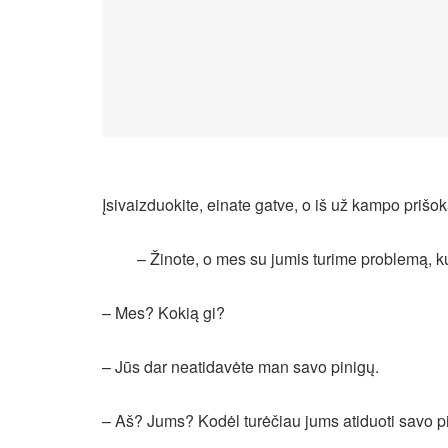
Įsivaizduokite, einate gatve, o iš už kampo prišo
– Žinote, o mes su jumis turime problemą, ku
– Mes? Kokią gi?
– Jūs dar neatidavėte man savo pinigų.
– Aš? Jums? Kodėl turėčiau jums atiduoti savo p