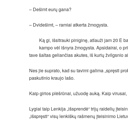
– Dešimt eurų gana?
– Dvidešimt, – ramiai atkerta žmogysta.
Ką gi, išsitrauki piniginę, atlauži jam 20 E b
kampo vėl išnyra žmogysta. Apsidairai, o pr
tave šaltas geliančias akutes, iš kurių žvilgsnio
Nes jie suprato, kad su tavimi galima „spręsti probl
paskutinio kraujo lašo.
Kaip girios plėšrūnai, užuodę auką. Kaip virusai,
Lygiai taip Lenkija „išsprendė“ trijų raidelių įtei
„išspręsti“ visų lenkiškų rašmenų įteisinimo Lietu