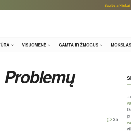
Saulės arkliukai
TŪRA
VISUOMENĖ
GAMTA IR ŽMOGUS
MOKSLA
.
Problemų
S
+
va
Da
jo
35
va
vi