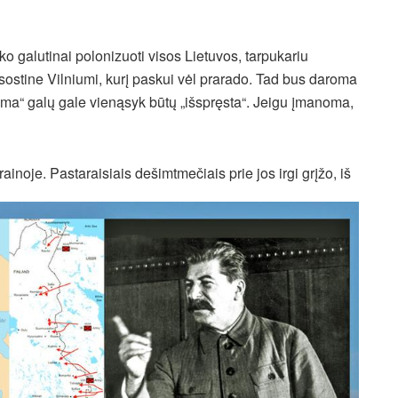
ko galutinai polonizuoti visos Lietuvos, tarpukariu
u sostine Vilniumi, kurį paskui vėl prarado. Tad bus daroma
blema“ galų gale vienąsyk būtų „išspręsta“. Jeigu įmanoma,
inoje. Pastaraisiais dešimtmečiais prie jos irgi grįžo, iš