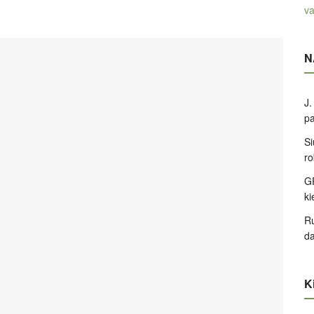
va
N
J.
pa
Si
ro
GP
k
Ru
d
Ki