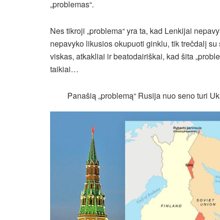
„problemas“.
Nes tikroji „problema“ yra ta, kad Lenkijai nepavy
nepavyko likusios okupuoti ginklu, tik trečdalį s
viskas, atkakliai ir beatodairiškai, kad šita „pro
taikiai…
Panašią „problemą“ Rusija nuo seno turi Ukra