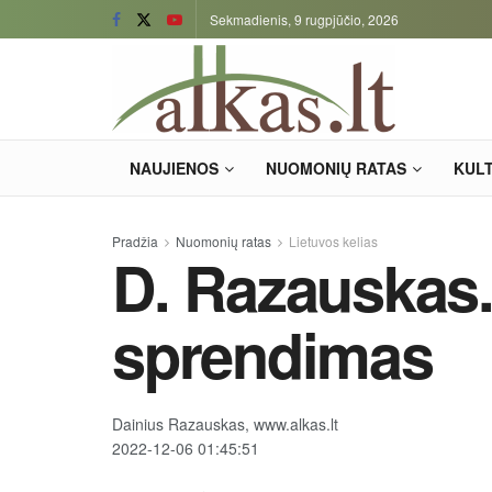
Sekmadienis, 9 rugpjūčio, 2026
NAUJIENOS
NUOMONIŲ RATAS
KUL
Pradžia
Nuomonių ratas
Lietuvos kelias
D. Razauskas
sprendimas
Dainius Razauskas, www.alkas.lt
2022-12-06 01:45:51