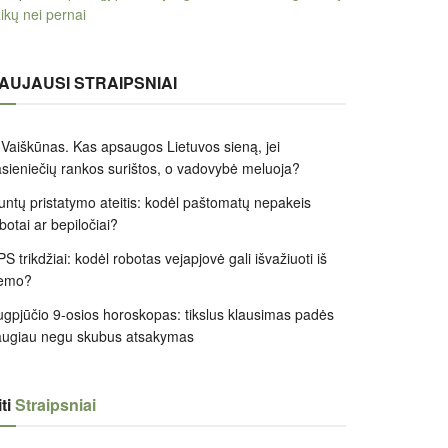
ikų nei pernai
AUJAUSI STRAIPSNIAI
 Vaiškūnas. Kas apsaugos Lietuvos sieną, jei
sieniečių rankos surištos, o vadovybė meluoja?
untų pristatymo ateitis: kodėl paštomatų nepakeis
botai ar bepiločiai?
S trikdžiai: kodėl robotas vejapjovė gali išvažiuoti iš
iemo?
gpjūčio 9-osios horoskopas: tikslus klausimas padės
augiau negu skubus atsakymas
ti
Straipsniai