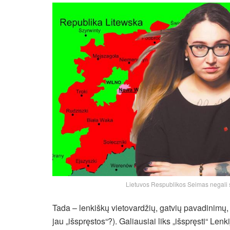
Lietuvos Respublikos Seimas negali sva
Tada – lenkiškų vietovardžių, gatvių pavadinimų, 
jau „išspręstos“?). Galiausiai liks „išspręsti“ Lenki