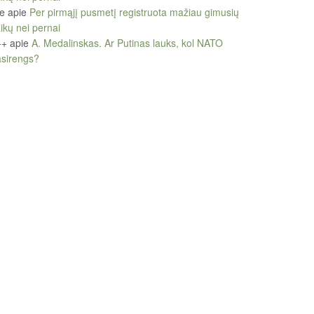
le
apie
Per pirmąjį pusmetį registruota mažiau gimusių
ikų nei pernai
++
apie
A. Medalinskas. Ar Putinas lauks, kol NATO
sirengs?