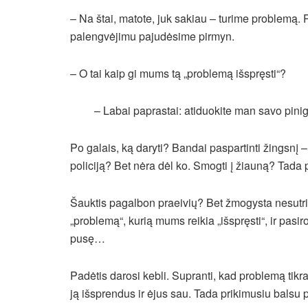
– Na štai, matote, juk sakiau – turime problemą. P
palengvėjimu pajudėsime pirmyn.
– O tai kaip gi mums tą „problemą išspręsti“?
– Labai paprastai: atiduokite man savo pinig
Po galais, ką daryti? Bandai paspartinti žingsnį – 
policiją? Bet nėra dėl ko. Smogti į žiauną? Tada pa
Šauktis pagalbon praeivių? Bet žmogysta nesutrin
„problemą“, kurią mums reikia „išspręsti“, ir pasir
pusę…
Padėtis darosi kebli. Supranti, kad problemą tikrai 
ją išsprendus ir ėjus sau. Tada prikimusiu balsu 