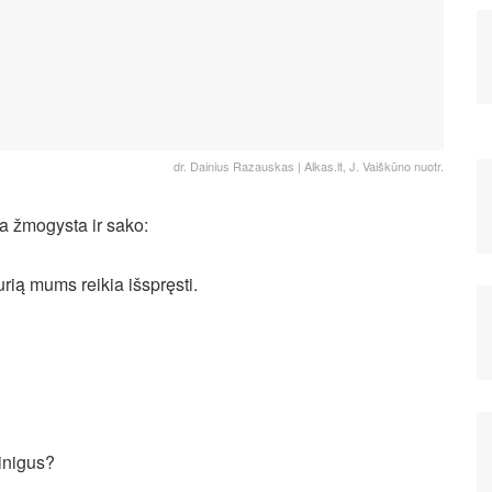
dr. Dainius Razauskas | Alkas.lt, J. Vaiškūno nuotr.
ka žmogysta ir sako:
rią mums reikia išspręsti.
inigus?