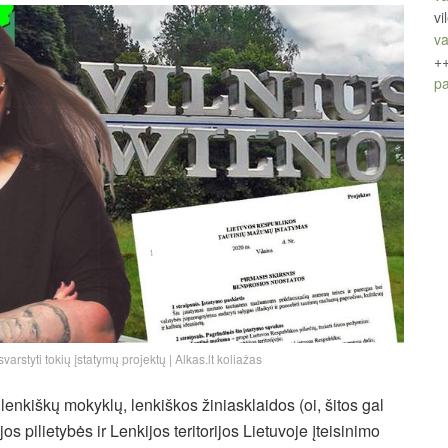
vi
va
+
pa
rstyti tokių įstatymų projektų | Alkas.lt koliažas
lenkiškų mokyklų, lenkiškos žiniasklaidos (oi, šitos gal
jos pilietybės ir Lenkijos teritorijos Lietuvoje įteisinimo