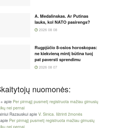
A. Medalinskas. Ar Putinas
lauks, kol NATO pasirengs?
2026 08 08
Rugpjūčio 8-osios horoskopas:
ne kiekvieną mintį būtina tuoj
pat paversti sprendimu
2026 08 07
kaitytojų nuomonės:
++
apie
Per pirmąjį pusmetį registruota mažiau gimusių
ikų nei pernai
iniui Razauskui
apie
V. Sinica. Ištrinti žmonės
apie
Per pirmąjį pusmetį registruota mažiau gimusių
ikų nei pernai