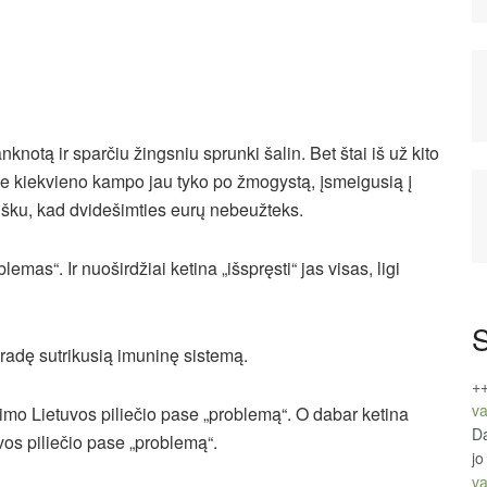
anknotą ir sparčiu žingsniu sprunki šalin. Bet štai iš už kito
ie kiekvieno kampo jau tyko po žmogystą, įsmeigusią į
 aišku, kad dvidešimties eurų nebeužteks.
emas“. Ir nuoširdžiai ketina „išspręsti“ jas visas, ligi
S
 radę sutrikusią imuninę sistemą.
+
va
sinimo Lietuvos piliečio pase „problemą“. O dabar ketina
Da
vos piliečio pase „problemą“.
jo
va