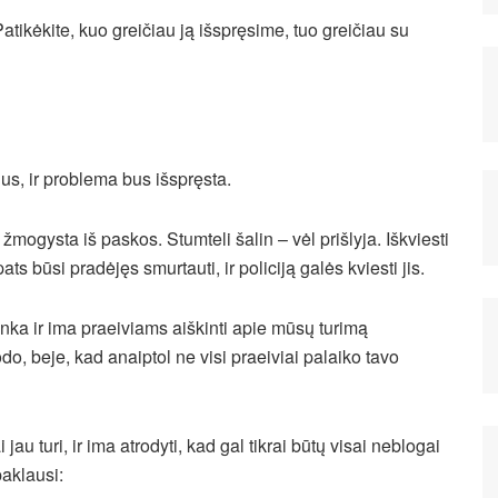
atikėkite, kuo greičiau ją išspręsime, tuo greičiau su
us, ir problema bus išspręsta.
žmogysta iš paskos. Stumteli šalin – vėl prišlyja. Iškviesti
ts būsi pradėjęs smurtauti, ir policiją galės kviesti jis.
ka ir ima praeiviams aiškinti apie mūsų turimą
odo, beje, kad anaiptol ne visi praeiviai palaiko tavo
jau turi, ir ima atrodyti, kad gal tikrai būtų visai neblogai
paklausi: