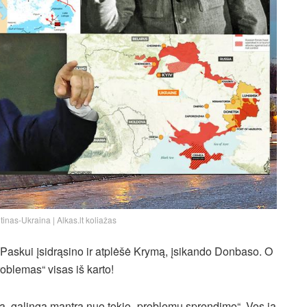
inas-Ukraina | Alkas.lt koliažas
ui. Paskui įsidrąsino ir atplėšė Krymą, įsikando Donbaso. O
oblemas“ visas iš karto!
imą, galingą mantrą nuo tokio „problemų sprendimo“. Vos ją