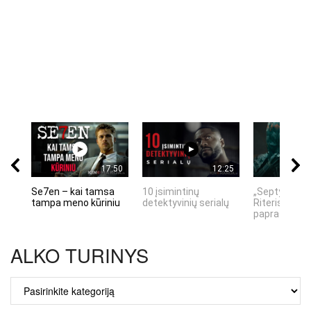
17:50
12:25
Se7en – kai tamsa
10 įsimintinų
„Septynių Ka
tampa meno kūriniu
detektyvinių serialų
Riteris" – kai
paprastumas
ALKO TURINYS
ALKO
TURINYS