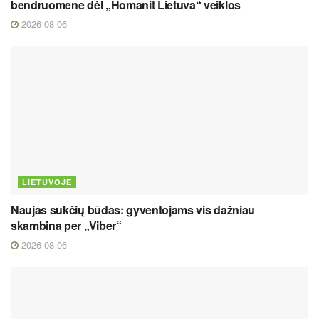
bendruomene dėl „Homanit Lietuva“ veiklos
2026 08 06
LIETUVOJE
Naujas sukčių būdas: gyventojams vis dažniau
skambina per „Viber“
2026 08 06