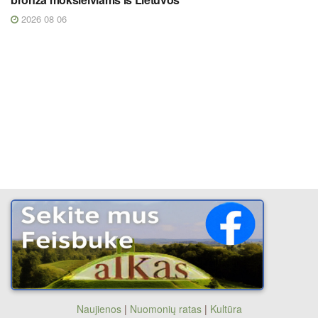
2026 08 06
Naujienos
|
Nuomonių ratas
|
Kultūra