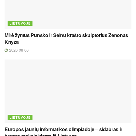
LIETUVOJE
Mirė žymus Punsko ir Seinų krašto skulptorius Zenonas
Knyza
2026 08 06
LIETUVOJE
Europos jaunių informatikos olimpiadoje – sidabras ir
bronza moksleiviams iš Lietuvos