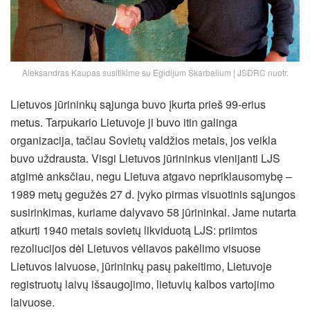
Aleksandras Kaupas susitikime su Egidijum Skarbalium | JSDRC nuotr.
Lietuvos jūrininkų sąjunga buvo įkurta prieš 99-erius
metus. Tarpukario Lietuvoje ji buvo itin galinga
organizacija, tačiau Sovietų valdžios metais, jos veikla
buvo uždrausta. Visgi Lietuvos jūrininkus vienijanti LJS
atgimė anksčiau, negu Lietuva atgavo nepriklausomybę –
1989 metų gegužės 27 d. įvyko pirmas visuotinis sąjungos
susirinkimas, kuriame dalyvavo 58 jūrininkai. Jame nutarta
atkurti 1940 metais sovietų likviduotą LJS: priimtos
rezoliucijos dėl Lietuvos vėliavos pakėlimo visuose
Lietuvos laivuose, jūrininkų pasų pakeitimo, Lietuvoje
registruotų laivų išsaugojimo, lietuvių kalbos vartojimo
laivuose.