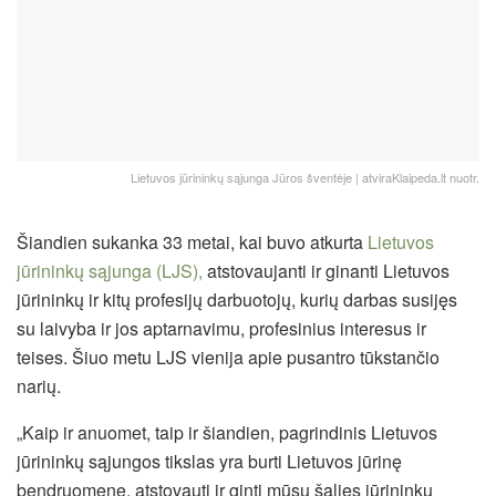
Lietuvos jūrininkų sąjunga Jūros šventėje | atviraKlaipeda.lt nuotr.
Šiandien sukanka 33 metai, kai buvo atkurta
Lietuvos
jūrininkų sąjunga (LJS),
atstovaujanti ir ginanti Lietuvos
jūrininkų ir kitų profesijų darbuotojų, kurių darbas susijęs
su laivyba ir jos aptarnavimu, profesinius interesus ir
teises. Šiuo metu LJS vienija apie pusantro tūkstančio
narių.
„Kaip ir anuomet, taip ir šiandien, pagrindinis Lietuvos
jūrininkų sąjungos tikslas yra burti Lietuvos jūrinę
bendruomenę, atstovauti ir ginti mūsų šalies jūrininkų