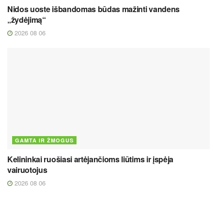
Nidos uoste išbandomas būdas mažinti vandens
„žydėjimą“
2026 08 06
GAMTA IR ŽMOGUS
Kelininkai ruošiasi artėjančioms liūtims ir įspėja
vairuotojus
2026 08 06