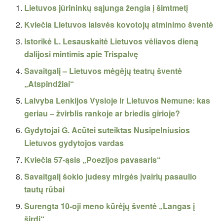
Lietuvos jūrininkų sąjunga žengia į šimtmetį
Kviečia Lietuvos laisvės kovotojų atminimo šventė
Istorikė L. Lesauskaitė Lietuvos vėliavos dieną
dalijosi mintimis apie Trispalvę
Savaitgalį – Lietuvos mėgėjų teatrų šventė
„Atspindžiai“
Laivyba Lenkijos Vysloje ir Lietuvos Nemune: kas
geriau – žvirblis rankoje ar briedis girioje?
Gydytojai G. Acūtei suteiktas Nusipelniusios
Lietuvos gydytojos vardas
Kviečia 57-ąsis „Poezijos pavasaris“
Savaitgalį šokio judesy mirgės įvairių pasaulio
tautų rūbai
Surengta 10-oji meno kūrėjų šventė „Langas į
širdį“