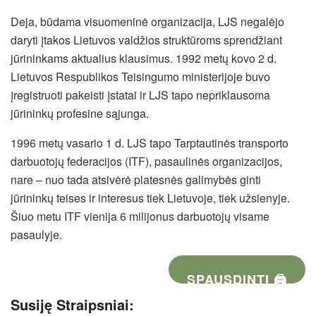
Deja, būdama visuomeninė organizacija, LJS negalėjo
daryti įtakos Lietuvos valdžios struktūroms sprendžiant
jūrininkams aktualius klausimus. 1992 metų kovo 2 d.
Lietuvos Respublikos Teisingumo ministerijoje buvo
įregistruoti pakeisti įstatai ir LJS tapo nepriklausoma
jūrininkų profesine sąjunga.
1996 metų vasario 1 d. LJS tapo Tarptautinės transporto
darbuotojų federacijos (ITF), pasaulinės organizacijos,
nare – nuo tada atsivėrė platesnės galimybės ginti
jūrininkų teises ir interesus tiek Lietuvoje, tiek užsienyje.
Šiuo metu ITF vienija 6 milijonus darbuotojų visame
pasaulyje.
SPAUSDINTI 🖨
Susiję Straipsniai: