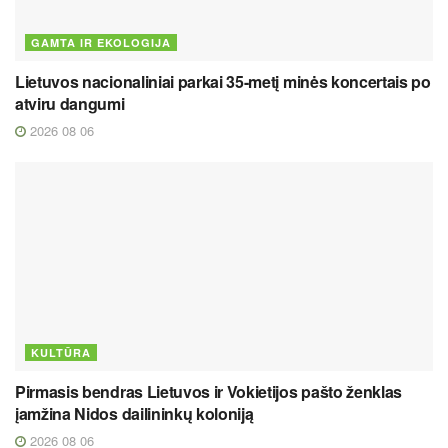
GAMTA IR EKOLOGIJA
Lietuvos nacionaliniai parkai 35-metį minės koncertais po
atviru dangumi
2026 08 06
KULTŪRA
Pirmasis bendras Lietuvos ir Vokietijos pašto ženklas
įamžina Nidos dailininkų koloniją
2026 08 06