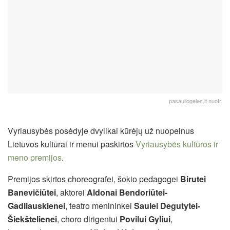
pasauliogeles.lt nuotr.
Vyriausybės posėdyje dvylikai kūrėjų už nuopelnus
Lietuvos kultūrai ir menui paskirtos
Vyriausybės kultūros ir
meno premijos
.
Premijos skirtos choreografei, šokio pedagogei
Birutei
Banevičiūtei
, aktorei
Aldonai Bendoriūtei-
Gadliauskienei
, teatro menininkei
Saulei Degutytei-
Šiekštelienei
, choro dirigentui
Povilui Gyliui
,