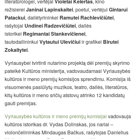
literatūrologei, vertėjai
Violetai Kelertas
,
kino
režisierei
Janinai Lapinskaitei
, poetui, vertėjui
Gintarui
Patackui
, dailėtyrininkei
Ramutei Rachlevičiūtei
,
rašytojai
Undinei Radzevičiūtei
, dailės
istorikei
Regimantai Stankevičienei
,
tautodailininkui
Vytautui Ulevičiui
ir grafikei
Birutei
Zokaitytei
.
Vyriausybei tvirtinti nutarimo projektą dėl premijų skyrimo
pateikė Kultūros ministerija, vadovaudamasi Vyriausybės
kultūros ir meno premijų komisijos sprendimu. Komisija iš
visuomenės pasiūlytų muzikos, teatro, dailės, literatūros,
kitų kultūros ir meno sričių atstovų atrinko 12 kandidatų
gauti premijas.
Vyriausybės kultūros ir meno premijų komisijai
vadovauja
kultūros istorikas dr. Vydas Dolinskas, jos nariai –
violončelininkas Mindaugas Bačkus, rašytojas Danielius