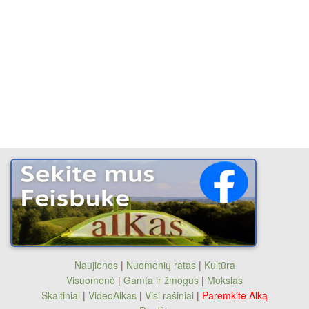
Naujienos
|
Nuomonių ratas
|
Kultūra
Visuomenė
|
Gamta ir žmogus
|
Mokslas
Skaitiniai
|
VideoAlkas
|
Visi rašiniai
|
Paremkite Alką