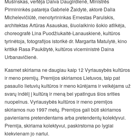
Mušinskas, vertėja Daiva Daugirdienė, Ministrės
Pirmininkės patarėja Gabrielė Žaidytė, aktorė Dalia
Michelevičiūtė, menotyrininkas Ernestas Parulskis,
architektas Artūras Asauskas, šiuolaikinio šokio atlikėja,
choreografė Lina Puodžiukaitė-Lanauskienė, kultūros
tyrinėtoja, fotografijos istorikė dr. Margarita Matulytė, kino
kritikė Rasa Paukštytė, kultūros viceministrė Daina
Urbanavičienė.
Kasmet skiriama ne daugiau kaip 12 Vyriausybės kultūros
ir meno premijų. Premijos skiriamos Lietuvos, taip pat
pasaulio lietuvių kultūros ir meno kūrėjams ir veikėjams už
svarų indėlį į kultūrą ir meną bei ypatingus šios srities
nuopelnus. Vyriausybės kultūros ir meno premijos
skiriamos nuo 1997 metų. Premijos gali būti skiriamos
pavieniams pretendentams arba pretendentų kolektyvui.
Premija, skiriama kolektyvui, paskirstoma po lygiai
kiekvienam jo nariui.