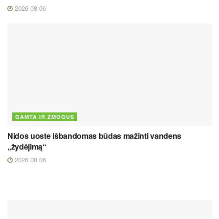
2026 08 06
GAMTA IR ŽMOGUS
Nidos uoste išbandomas būdas mažinti vandens
„žydėjimą“
2026 08 06