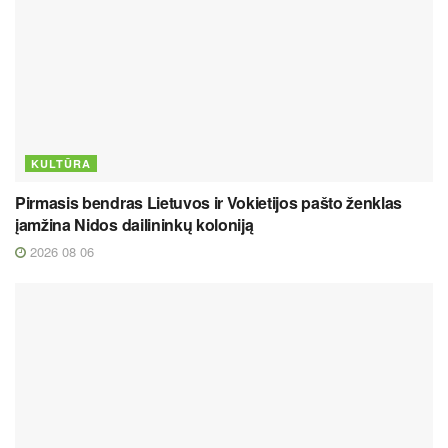
KULTŪRA
Pirmasis bendras Lietuvos ir Vokietijos pašto ženklas
įamžina Nidos dailininkų koloniją
2026 08 06