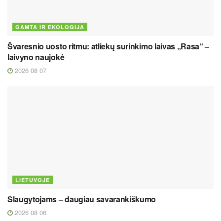
GAMTA IR EKOLOGIJA
Švaresnio uosto ritmu: atliekų surinkimo laivas „Rasa“ –
laivyno naujokė
2026 08 07
LIETUVOJE
Slaugytojams – daugiau savarankiškumo
2026 08 06