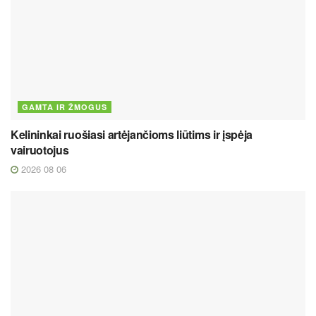
GAMTA IR ŽMOGUS
Kelininkai ruošiasi artėjančioms liūtims ir įspėja
vairuotojus
2026 08 06