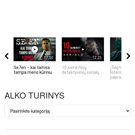
17:50
12:25
Se7en – kai tamsa
10 įsimintinų
„Septynių Ka
tampa meno kūriniu
detektyvinių serialų
Riteris" – kai
paprastumas
ALKO TURINYS
ALKO
TURINYS