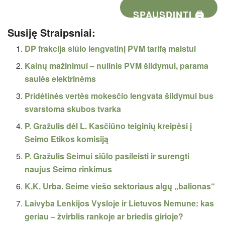
SPAUSDINTI 🖨
Susiję Straipsniai:
DP frakcija siūlo lengvatinį PVM tarifą maistui
Kainų mažinimui – nulinis PVM šildymui, parama
saulės elektrinėms
Pridėtinės vertės mokesčio lengvata šildymui bus
svarstoma skubos tvarka
P. Gražulis dėl L. Kasčiūno teiginių kreipėsi į
Seimo Etikos komisiją
P. Gražulis Seimui siūlo pasileisti ir surengti
naujus Seimo rinkimus
K.K. Urba. Seime viešo sektoriaus algų „balionas“
Laivyba Lenkijos Vysloje ir Lietuvos Nemune: kas
geriau – žvirblis rankoje ar briedis girioje?