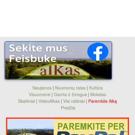
Naujienos
|
Nuomonių ratas
|
Kultūra
Visuomenė
|
Gamta ir žmogus
|
Mokslas
Skaitiniai
|
VideoAlkas
|
Visi rašiniai
|
Paremkite Alką
Pradžia