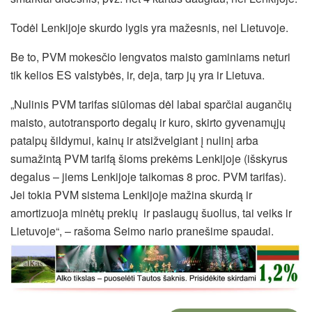
Todėl Lenkijoje skurdo lygis yra mažesnis, nei Lietuvoje.
Be to, PVM mokesčio lengvatos maisto gaminiams neturi
tik kelios ES valstybės, ir, deja, tarp jų yra ir Lietuva.
„Nulinis PVM tarifas siūlomas dėl labai sparčiai augančių
maisto, autotransporto degalų ir kuro, skirto gyvenamųjų
patalpų šildymui, kainų ir atsižvelgiant į nulinį arba
sumažintą PVM tarifą šioms prekėms Lenkijoje (išskyrus
degalus – jiems Lenkijoje taikomas 8 proc. PVM tarifas).
Jei tokia PVM sistema Lenkijoje mažina skurdą ir
amortizuoja minėtų prekių ir paslaugų šuolius, tai veiks ir
Lietuvoje“, – rašoma Seimo nario pranešime spaudai.