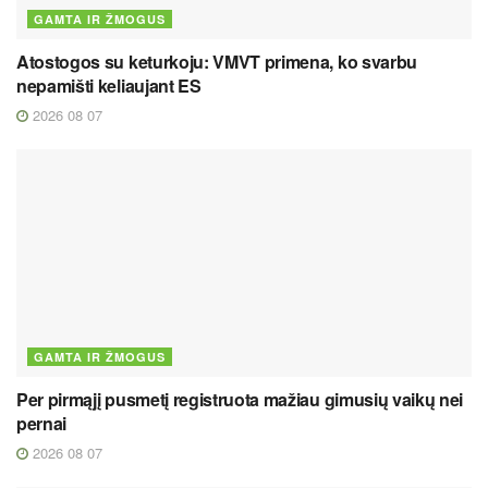
GAMTA IR ŽMOGUS
Atostogos su keturkoju: VMVT primena, ko svarbu
nepamišti keliaujant ES
2026 08 07
GAMTA IR ŽMOGUS
Per pirmąjį pusmetį registruota mažiau gimusių vaikų nei
pernai
2026 08 07