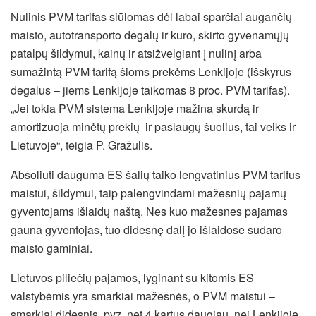
Nulinis PVM tarifas siūlomas dėl labai sparčiai augančių
maisto, autotransporto degalų ir kuro, skirto gyvenamųjų
patalpų šildymui, kainų ir atsižvelgiant į nulinį arba
sumažintą PVM tarifą šioms prekėms Lenkijoje (išskyrus
degalus – jiems Lenkijoje taikomas 8 proc. PVM tarifas).
„Jei tokia PVM sistema Lenkijoje mažina skurdą ir
amortizuoja minėtų prekių ir paslaugų šuolius, tai veiks ir
Lietuvoje“, teigia P. Gražulis.
Absoliuti dauguma ES šalių taiko lengvatinius PVM tarifus
maistui, šildymui, taip palengvindami mažesnių pajamų
gyventojams išlaidų naštą. Nes kuo mažesnes pajamas
gauna gyventojas, tuo didesnę dalį jo išlaidose sudaro
maisto gaminiai.
Lietuvos piliečių pajamos, lyginant su kitomis ES
valstybėmis yra smarkiai mažesnės, o PVM maistui –
smarkiai didesnis, pvz. net 4 kartus daugiau, nei Lenkijoje.