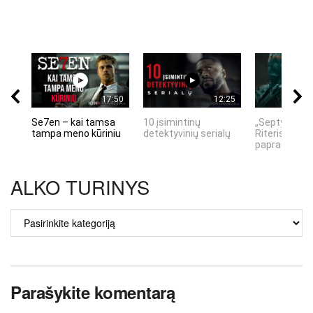
17:50
12:25
Se7en – kai tamsa
10 įsimintinų
„Septynių Ka
tampa meno kūriniu
detektyvinių serialų
Riteris" – kai
paprastumas
ALKO TURINYS
ALKO
TURINYS
Parašykite komentarą