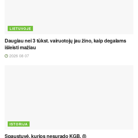
LIETUVOJE
Daugiau nei 3 tūkst. vairuotojų jau žino, kaip degalams
išleisti mažiau
2026 08 07
ISTORIJA
Spaustuvė, kurios nesurado KGB. (I)