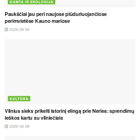
GAMTA IR EKOLOGIJA
Paukščiai jau peri naujose plūduriuojančiose
perimvietėse Kauno mariose
2026 08 08
KULTŪRA
Vilnius sieks prikelti istorinį elingą prie Neries: sprendimų
ieškos kartu su vilniečiais
2026 08 08