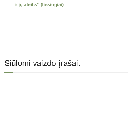
ir jų ateitis“ (tiesiogiai)
Siūlomi vaizdo įrašai: