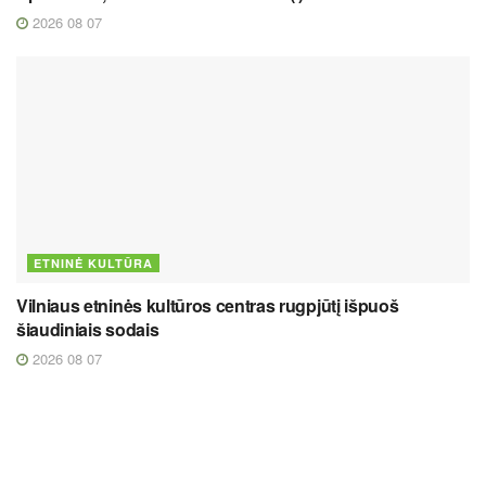
2026 08 07
ETNINĖ KULTŪRA
Vilniaus etninės kultūros centras rugpjūtį išpuoš
šiaudiniais sodais
2026 08 07