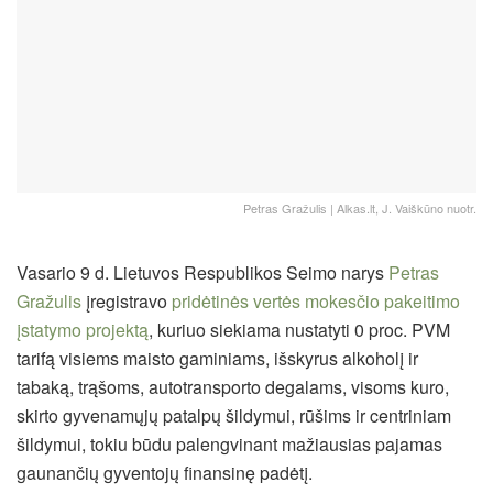
Petras Gražulis | Alkas.lt, J. Vaiškūno nuotr.
Vasario 9 d. Lietuvos Respublikos Seimo narys
Petras
Gražulis
įregistravo
pridėtinės vertės mokesčio pakeitimo
įstatymo projektą
, kuriuo siekiama nustatyti 0 proc. PVM
tarifą visiems maisto gaminiams, išskyrus alkoholį ir
tabaką, trąšoms, autotransporto degalams, visoms kuro,
skirto gyvenamųjų patalpų šildymui, rūšims ir centriniam
šildymui, tokiu būdu palengvinant mažiausias pajamas
gaunančių gyventojų finansinę padėtį.