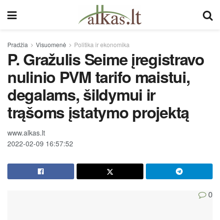
Pradžia
Visuomenė
Politika ir ekonomika
P. Gražulis Seime įregistravo
nulinio PVM tarifo maistui,
degalams, šildymui ir
trąšoms įstatymo projektą
www.alkas.lt
2022-02-09 16:57:52
0