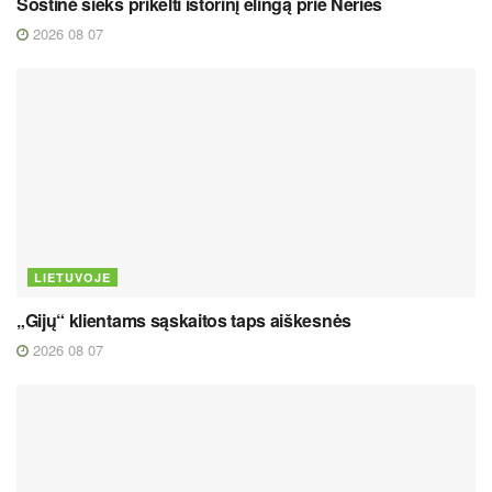
Sostinė sieks prikelti istorinį elingą prie Neries
2026 08 07
LIETUVOJE
„Gijų“ klientams sąskaitos taps aiškesnės
2026 08 07