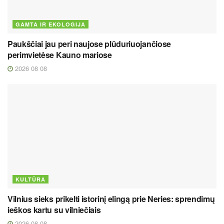
GAMTA IR EKOLOGIJA
Paukščiai jau peri naujose plūduriuojančiose
perimvietėse Kauno mariose
2026 08 08
KULTŪRA
Vilnius sieks prikelti istorinį elingą prie Neries: sprendimų
ieškos kartu su vilniečiais
2026 08 08