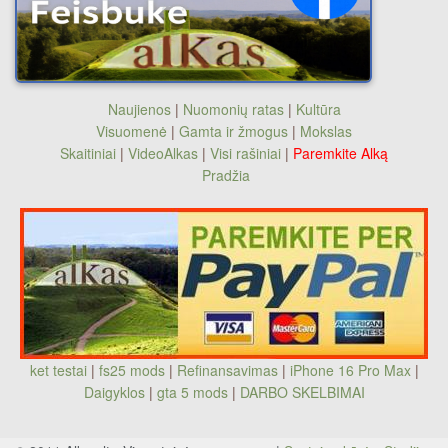
Naujienos
|
Nuomonių ratas
|
Kultūra
Visuomenė
|
Gamta ir žmogus
|
Mokslas
Skaitiniai
|
VideoAlkas
|
Visi rašiniai
|
Paremkite Alką
Pradžia
ket testai
|
fs25 mods
|
Refinansavimas
|
iPhone 16 Pro Max
|
Daigyklos
|
gta 5 mods
|
DARBO SKELBIMAI