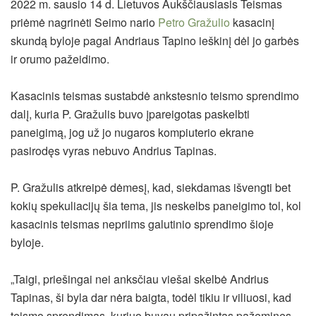
2022 m. sausio 14 d. Lietuvos Aukščiausiasis Teismas
priėmė nagrinėti Seimo nario
Petro Gražulio
kasacinį
skundą byloje pagal Andriaus Tapino ieškinį dėl jo garbės
ir orumo pažeidimo.
Kasacinis teismas sustabdė ankstesnio teismo sprendimo
dalį, kuria P. Gražulis buvo įpareigotas paskelbti
paneigimą,
jog už jo nugaros kompiuterio ekrane
pasirodęs vyras nebuvo Andrius Tapinas.
P. Gražulis atkreipė dėmesį, kad, siekdamas išvengti bet
kokių spekuliacijų šia tema, jis neskelbs paneigimo tol, kol
kasacinis teismas nepriims galutinio sprendimo šioje
byloje.
„Taigi, priešingai nei anksčiau viešai skelbė Andrius
Tapinas, ši byla dar nėra baigta, todėl tikiu ir viliuosi, kad
teismo sprendimas, kuriuo buvau pripažintas pažeminęs