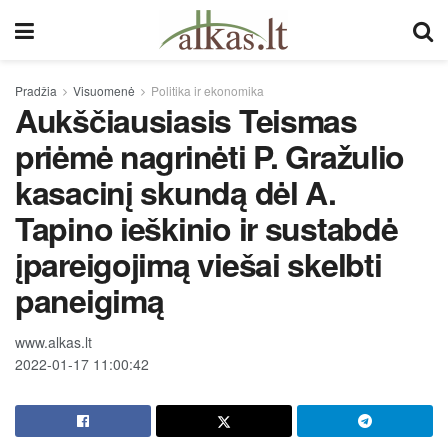
Pradžia
Visuomenė
Politika ir ekonomika
Aukščiausiasis Teismas
priėmė nagrinėti P. Gražulio
kasacinį skundą dėl A.
Tapino ieškinio ir sustabdė
įpareigojimą viešai skelbti
paneigimą
www.alkas.lt
2022-01-17 11:00:42