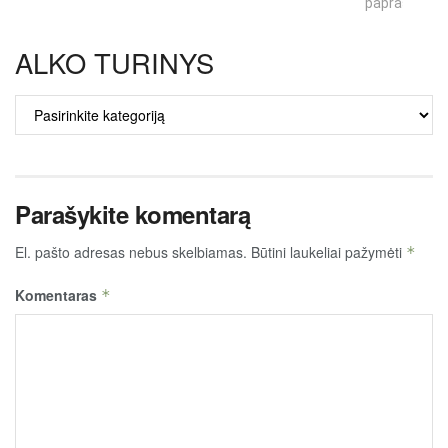
paprastumas
ALKO TURINYS
ALKO
TURINYS
Parašykite komentarą
El. pašto adresas nebus skelbiamas.
Būtini laukeliai pažymėti
*
Komentaras
*