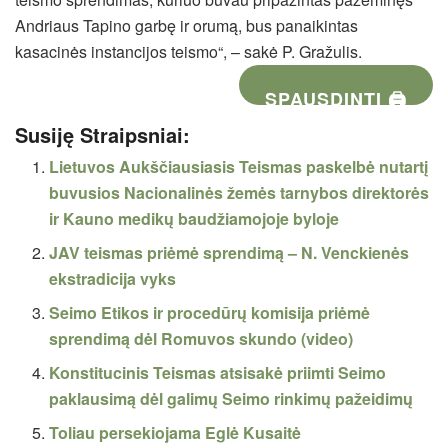
Andriaus Tapino garbę ir orumą, bus panaikintas
kasacinės instancijos teismo“, – sakė P. Gražulis.
SPAUSDINTI 🖨
Susiję Straipsniai:
Lietuvos Aukščiausiasis Teismas paskelbė nutartį
buvusios Nacionalinės žemės tarnybos direktorės
ir Kauno medikų baudžiamojoje byloje
JAV teismas priėmė sprendimą – N. Venckienės
ekstradicija vyks
Seimo Etikos ir procedūrų komisija priėmė
sprendimą dėl Romuvos skundo (video)
Konstitucinis Teismas atsisakė priimti Seimo
paklausimą dėl galimų Seimo rinkimų pažeidimų
Toliau persekiojama Eglė Kusaitė