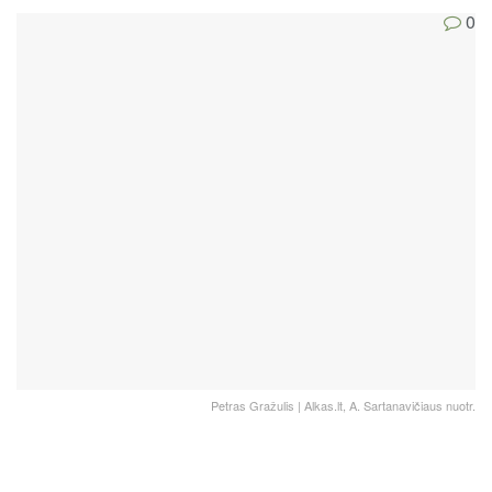
0
Petras Gražulis | Alkas.lt, A. Sartanavičiaus nuotr.