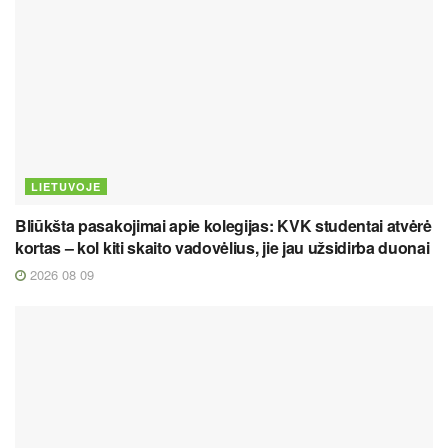
LIETUVOJE
Bliūkšta pasakojimai apie kolegijas: KVK studentai atvėrė
kortas – kol kiti skaito vadovėlius, jie jau užsidirba duonai
2026 08 09