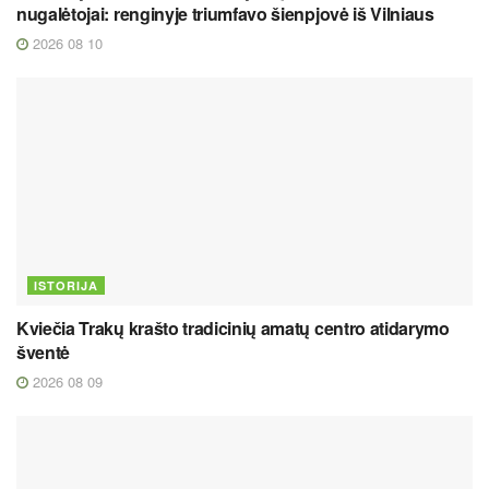
nugalėtojai: renginyje triumfavo šienpjovė iš Vilniaus
2026 08 10
ISTORIJA
Kviečia Trakų krašto tradicinių amatų centro atidarymo
šventė
2026 08 09