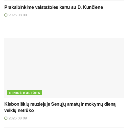
Prakalbinkime vaistažoles kartu su D. Kunčiene
2026 08 09
ETNINĖ KULTŪRA
Kleboniškių muziejuje Senųjų amatų ir mokymų dieną
veiklų netrūko
2026 08 09