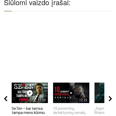
Siūlomi vaizdo įrašai:
17:50
12:25
Se7en – kai tamsa
10 įsimintinų
„Septynių Ka
tampa meno kūriniu
detektyvinių serialų
Riteris" – kai