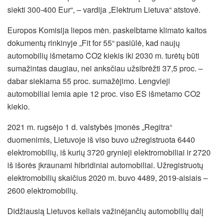
siekti 300-400 Eur“, – vardija „Elektrum Lietuva“ atstovė.
Europos Komisija liepos mėn. paskelbtame klimato kaitos
dokumentų rinkinyje „Fit for 55“ pasiūlė, kad naujų
automobilių išmetamo CO2 kiekis iki 2030 m. turėtų būti
sumažintas daugiau, nei anksčiau užsibrėžti 37,5 proc. –
dabar siekiama 55 proc. sumažėjimo. Lengvieji
automobiliai lemia apie 12 proc. viso ES išmetamo CO2
kiekio.
2021 m. rugsėjo 1 d. valstybės įmonės „Regitra“
duomenimis, Lietuvoje iš viso buvo užregistruota 6440
elektromobilių, iš kurių 3720 grynieji elektromobiliai ir 2720
iš išorės įkraunami hibridiniai automobiliai. Užregistruotų
elektromobilių skaičius 2020 m. buvo 4489, 2019-aisiais –
2600 elektromobilių.
Didžiausią Lietuvos keliais važinėjančių automobilių dalį