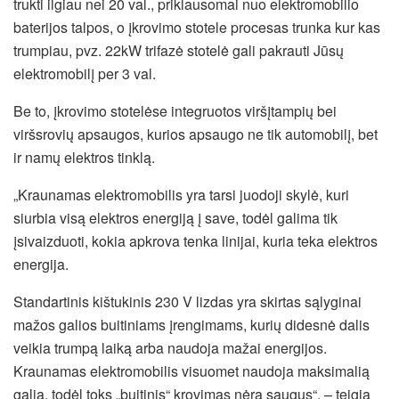
trukti ilgiau nei 20 val., priklausomai nuo elektromobilio
baterijos talpos, o įkrovimo stotele procesas trunka kur kas
trumpiau, pvz. 22kW trifazė stotelė gali pakrauti Jūsų
elektromobilį per 3 val.
Be to, įkrovimo stotelėse integruotos viršįtampių bei
viršsrovių apsaugos, kurios apsaugo ne tik automobilį, bet
ir namų elektros tinklą.
„Kraunamas elektromobilis yra tarsi juodoji skylė, kuri
siurbia visą elektros energiją į save, todėl galima tik
įsivaizduoti, kokia apkrova tenka linijai, kuria teka elektros
energija.
Standartinis kištukinis 230 V lizdas yra skirtas sąlyginai
mažos galios buitiniams įrengimams, kurių didesnė dalis
veikia trumpą laiką arba naudoja mažai energijos.
Kraunamas elektromobilis visuomet naudoja maksimalią
galią, todėl toks „buitinis“ krovimas nėra saugus“, – teigia