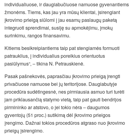
individualiuose, ir daugiabučiuose namuose gyvenantiems
žmonėms. Tiems, kas jau yra mūsų klientai, įsirengiant
įkrovimo prieigą siūlomi į jau esamų paslaugų paketą
integruoti sprendimai, susiję su apmokėjimu, įmokų
surinkimu, rangos finansavimu.
Kitiems besikreipiantiems taip pat stengiamės formuoti
patrauklius, į individualius poreikius orientuotus
pasiūlymus“, – tikina N. Petrauskienė.
Pasak pašnekovės, paprasčiau įkrovimo prieigą įrengti
privačiuose namuose bei jų teritorijose. Daugiabutyje
procedūra sudėtingesnė, nes pirmiausia asmuo turi turėti
jam priklausančią statymo vietą, taip pat gauti bendrijos
pirmininko ar atstovo, o jei tokio nėra – daugumos
gyventojų (51 proc.) sutikimą dėl įkrovimo prieigos
įrengimo. Dažnai tokios procedūros atgraso nuo įkrovimo
prieigų įsirengimo.