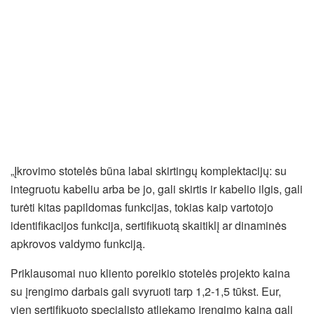
„Įkrovimo stotelės būna labai skirtingų komplektacijų: su
integruotu kabeliu arba be jo, gali skirtis ir kabelio ilgis, gali
turėti kitas papildomas funkcijas, tokias kaip vartotojo
identifikacijos funkcija, sertifikuotą skaitiklį ar dinaminės
apkrovos valdymo funkciją.
Priklausomai nuo kliento poreikio stotelės projekto kaina
su įrengimo darbais gali svyruoti tarp 1,2-1,5 tūkst. Eur,
vien sertifikuoto specialisto atliekamo įrengimo kaina gali