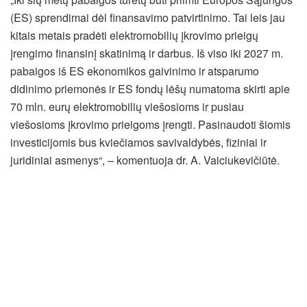
(ES) sprendimai dėl finansavimo patvirtinimo. Tai leis jau
kitais metais pradėti elektromobilių įkrovimo prieigų
įrengimo finansinį skatinimą ir darbus. Iš viso iki 2027 m.
pabaigos iš ES ekonomikos gaivinimo ir atsparumo
didinimo priemonės ir ES fondų lėšų numatoma skirti apie
70 mln. eurų elektromobilių viešosioms ir pusiau
viešosioms įkrovimo prieigoms įrengti. Pasinaudoti šiomis
investicijomis bus kviečiamos savivaldybės, fiziniai ir
juridiniai asmenys“, – komentuoja dr. A. Vaiciukevičiūtė.