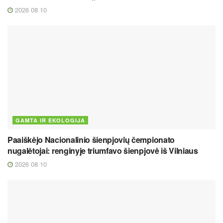
2026 08 10
GAMTA IR EKOLOGIJA
Paaiškėjo Nacionalinio šienpjovių čempionato
nugalėtojai: renginyje triumfavo šienpjovė iš Vilniaus
2026 08 10