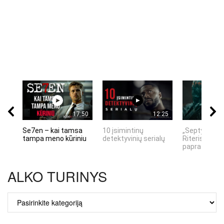
17:50
12:25
Se7en – kai tamsa
10 įsimintinų
„Septynių Ka
tampa meno kūriniu
detektyvinių serialų
Riteris" – kai
paprastumas
ALKO TURINYS
ALKO
TURINYS