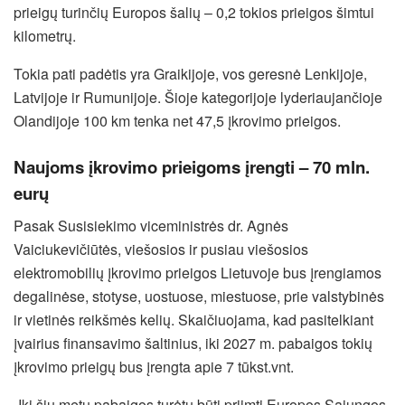
prieigų turinčių Europos šalių – 0,2 tokios prieigos šimtui
kilometrų.
Tokia pati padėtis yra Graikijoje, vos geresnė Lenkijoje,
Latvijoje ir Rumunijoje. Šioje kategorijoje lyderiaujančioje
Olandijoje 100 km tenka net 47,5 įkrovimo prieigos.
Naujoms įkrovimo prieigoms įrengti – 70 mln.
eurų
Pasak Susisiekimo viceministrės dr. Agnės
Vaiciukevičiūtės, viešosios ir pusiau viešosios
elektromobilių įkrovimo prieigos Lietuvoje bus įrengiamos
degalinėse, stotyse, uostuose, miestuose, prie valstybinės
ir vietinės reikšmės kelių. Skaičiuojama, kad pasitelkiant
įvairius finansavimo šaltinius, iki 2027 m. pabaigos tokių
įkrovimo prieigų bus įrengta apie 7 tūkst.vnt.
„Iki šių metų pabaigos turėtų būti priimti Europos Sąjungos