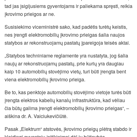
tad jas įsigijusiems gyventojams ir paliekama spręsti, reikia
įkrovimo prieigos ar ne.
Susisiekimo viceministrė sako, kad padėtis turėtų keistis,
nes įrengti elektromobilių įkrovimo prieigas šalia naujos
statybos ar rekonstruojamų pastatų įpareigoja teisės aktai.
„Statybos techniniame reglamente yra nustatyta, jog šalia
naujų ar rekonstruojamų pastatų, prie kurių yra daugiau
kaip 10 automobilių stovėjimo vietų, turi būti įrengta bent
viena elektromobilių įkrovimo prieiga.
Be to, kas penktoje automobilių stovėjimo vietoje turės būti
įrengta elektros kabelių kanalų infrastruktūra, kad vėliau
čia būtų galima įrengti elektromobilių įkrovimo prieigas“, –
aiškina dr. A. Vaiciukevičiūtė.
Pasak „Elektrum“ atstovės, įkrovimo prieigų plėtrą stabdo ir
klaidingi gyventojų įsitikinimai dėl jų būtinybės.