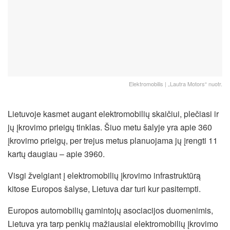
Elektromobilis | „Lautra Motors“ nuotr.
Lietuvoje kasmet augant elektromobilių skaičiui, plečiasi ir
jų įkrovimo prieigų tinklas. Šiuo metu šalyje yra apie 360
įkrovimo prieigų, per trejus metus planuojama jų įrengti 11
kartų daugiau – apie 3960.
Visgi žvelgiant į elektromobilių įkrovimo infrastruktūrą
kitose Europos šalyse, Lietuva dar turi kur pasitempti.
Europos automobilių gamintojų asociacijos duomenimis,
Lietuva yra tarp penkių mažiausiai elektromobilių įkrovimo