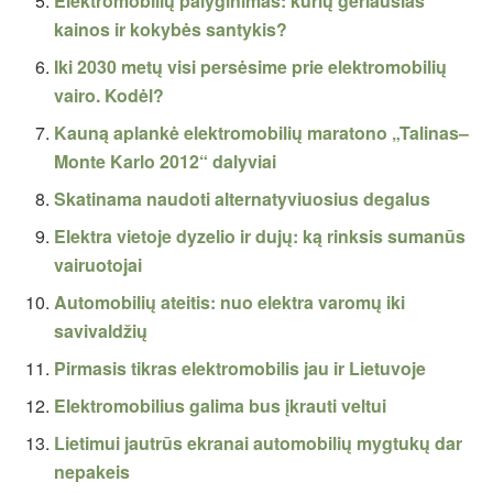
Elektromobilių palyginimas: kurių geriausias
kainos ir kokybės santykis?
Iki 2030 metų visi persėsime prie elektromobilių
vairo. Kodėl?
Kauną aplankė elektromobilių maratono „Talinas–
Monte Karlo 2012“ dalyviai
Skatinama naudoti alternatyviuosius degalus
Elektra vietoje dyzelio ir dujų: ką rinksis sumanūs
vairuotojai
Automobilių ateitis: nuo elektra varomų iki
savivaldžių
Pirmasis tikras elektromobilis jau ir Lietuvoje
Elektromobilius galima bus įkrauti veltui
Lietimui jautrūs ekranai automobilių mygtukų dar
nepakeis