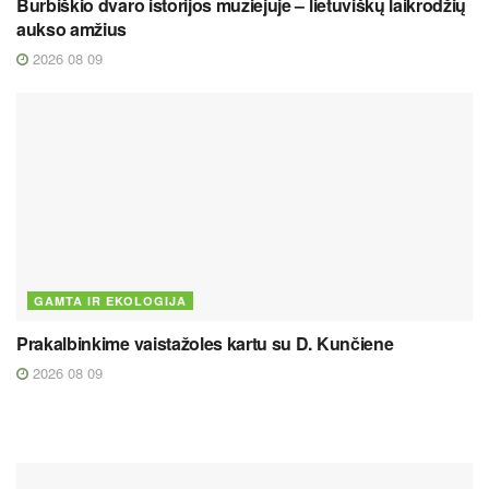
Burbiškio dvaro istorijos muziejuje – lietuviškų laikrodžių
aukso amžius
2026 08 09
GAMTA IR EKOLOGIJA
Prakalbinkime vaistažoles kartu su D. Kunčiene
2026 08 09