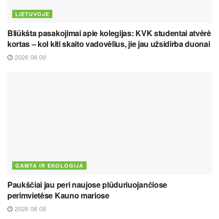
LIETUVOJE
Bliūkšta pasakojimai apie kolegijas: KVK studentai atvėrė
kortas – kol kiti skaito vadovėlius, jie jau užsidirba duonai
2026 08 09
GAMTA IR EKOLOGIJA
Paukščiai jau peri naujose plūduriuojančiose
perimvietėse Kauno mariose
2026 08 08