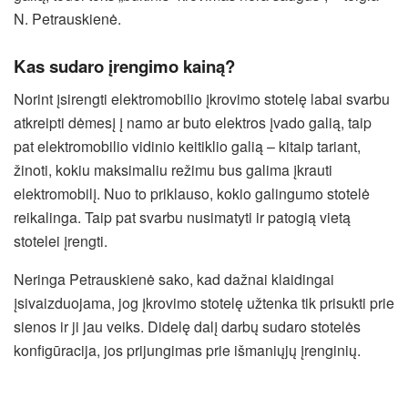
N. Petrauskienė.
Kas sudaro įrengimo kainą?
Norint įsirengti elektromobilio įkrovimo stotelę labai svarbu
atkreipti dėmesį į namo ar buto elektros įvado galią, taip
pat elektromobilio vidinio keitiklio galią – kitaip tariant,
žinoti, kokiu maksimaliu režimu bus galima įkrauti
elektromobilį. Nuo to priklauso, kokio galingumo stotelė
reikalinga. Taip pat svarbu nusimatyti ir patogią vietą
stotelei įrengti.
Neringa Petrauskienė sako, kad dažnai klaidingai
įsivaizduojama, jog įkrovimo stotelę užtenka tik prisukti prie
sienos ir ji jau veiks. Didelę dalį darbų sudaro stotelės
konfigūracija, jos prijungimas prie išmaniųjų įrenginių.