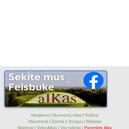
Naujienos
|
Nuomonių ratas
|
Kultūra
Visuomenė
|
Gamta ir žmogus
|
Mokslas
Skaitiniai
|
VideoAlkas
|
Visi rašiniai
|
Paremkite Alką