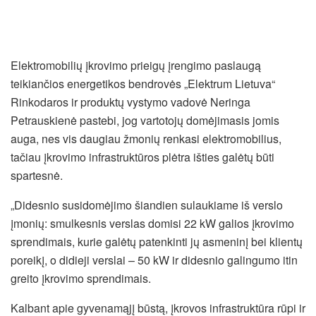
Elektromobilių įkrovimo prieigų įrengimo paslaugą
teikiančios energetikos bendrovės „Elektrum Lietuva“
Rinkodaros ir produktų vystymo vadovė Neringa
Petrauskienė pastebi, jog vartotojų domėjimasis jomis
auga, nes vis daugiau žmonių renkasi elektromobilius,
tačiau įkrovimo infrastruktūros plėtra išties galėtų būti
spartesnė.
„Didesnio susidomėjimo šiandien sulaukiame iš verslo
įmonių: smulkesnis verslas domisi 22 kW galios įkrovimo
sprendimais, kurie galėtų patenkinti jų asmeninį bei klientų
poreikį, o didieji verslai – 50 kW ir didesnio galingumo itin
greito įkrovimo sprendimais.
Kalbant apie gyvenamąjį būstą, įkrovos infrastruktūra rūpi ir