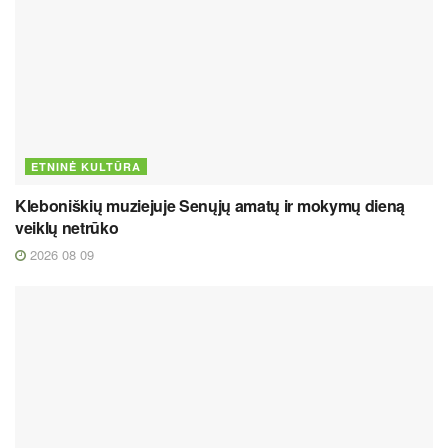
ETNINĖ KULTŪRA
Kleboniškių muziejuje Senųjų amatų ir mokymų dieną
veiklų netrūko
2026 08 09