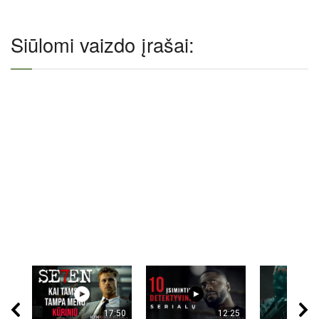
Siūlomi vaizdo įrašai:
17:50
12:25