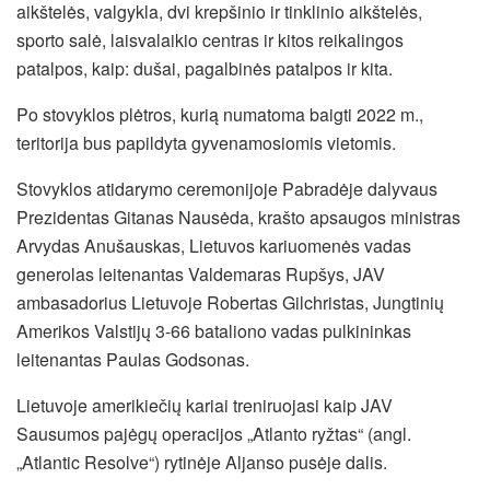
aikštelės, valgykla, dvi krepšinio ir tinklinio aikštelės,
sporto salė, laisvalaikio centras ir kitos reikalingos
patalpos, kaip: dušai, pagalbinės patalpos ir kita.
Po stovyklos plėtros, kurią numatoma baigti 2022 m.,
teritorija bus papildyta gyvenamosiomis vietomis.
Stovyklos atidarymo ceremonijoje Pabradėje dalyvaus
Prezidentas Gitanas Nausėda, krašto apsaugos ministras
Arvydas Anušauskas, Lietuvos kariuomenės vadas
generolas leitenantas Valdemaras Rupšys, JAV
ambasadorius Lietuvoje Robertas Gilchristas, Jungtinių
Amerikos Valstijų 3-66 bataliono vadas pulkininkas
leitenantas Paulas Godsonas.
Lietuvoje amerikiečių kariai treniruojasi kaip JAV
Sausumos pajėgų operacijos „Atlanto ryžtas“ (angl.
„Atlantic Resolve“) rytinėje Aljanso pusėje dalis.