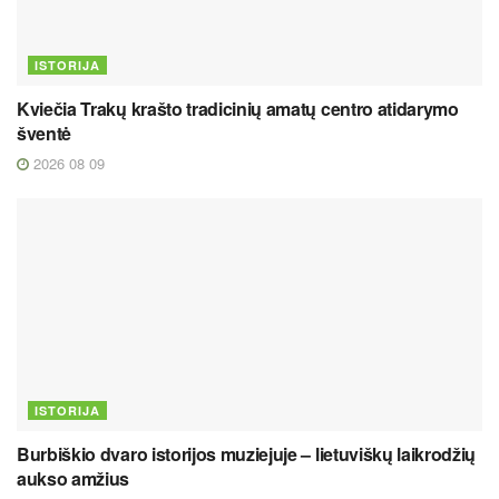
ISTORIJA
Kviečia Trakų krašto tradicinių amatų centro atidarymo
šventė
2026 08 09
ISTORIJA
Burbiškio dvaro istorijos muziejuje – lietuviškų laikrodžių
aukso amžius