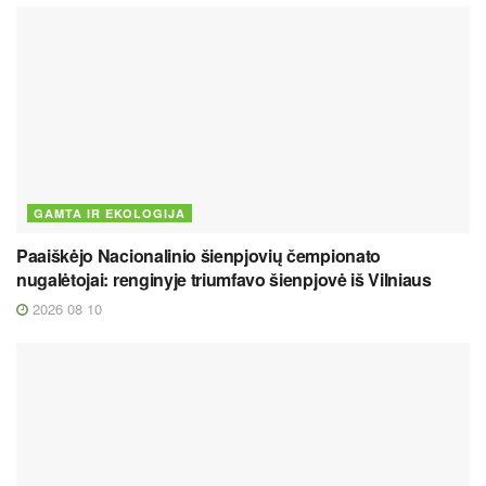
GAMTA IR EKOLOGIJA
Paaiškėjo Nacionalinio šienpjovių čempionato
nugalėtojai: renginyje triumfavo šienpjovė iš Vilniaus
2026 08 10