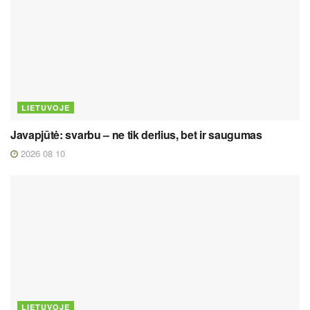
LIETUVOJE
Javapjūtė: svarbu – ne tik derlius, bet ir saugumas
2026 08 10
LIETUVOJE