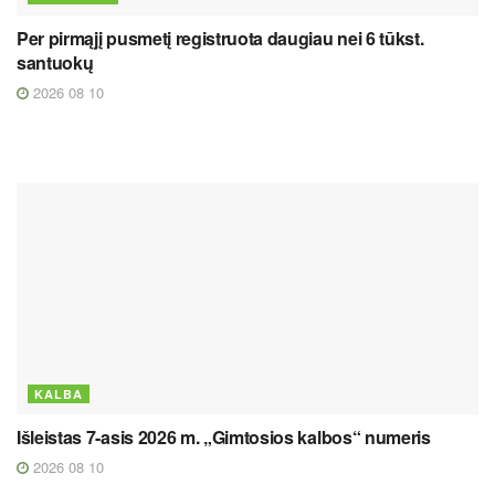
Per pirmąjį pusmetį registruota daugiau nei 6 tūkst.
santuokų
2026 08 10
KALBA
Išleistas 7-asis 2026 m. „Gimtosios kalbos“ numeris
2026 08 10