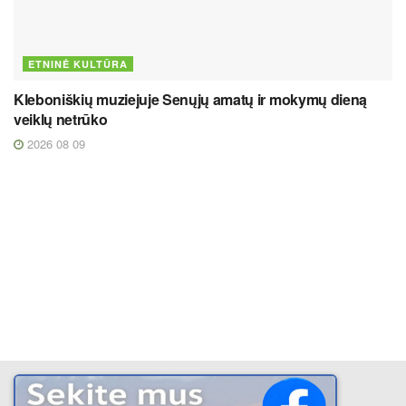
ETNINĖ KULTŪRA
Kleboniškių muziejuje Senųjų amatų ir mokymų dieną
veiklų netrūko
2026 08 09