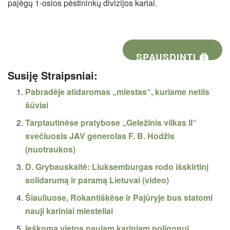
pajėgų 1-osios pėstininkų divizijos kariai.
SPAUSDINTI 🖨
Susiję Straipsniai:
Pabradėje atidaromas „miestas“, kuriame netils
šūviai
Tarptautinėse pratybose „Geležinis vilkas II“
svečiuosis JAV generolas F. B. Hodžis
(nuotraukos)
D. Grybauskaitė: Liuksemburgas rodo išskirtinį
solidarumą ir paramą Lietuvai (video)
Šiauliuose, Rokantiškėse ir Pajūryje bus statomi
nauji kariniai miesteliai
Ieškoma vietos naujam kariniam poligonui