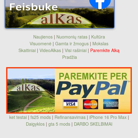
Naujienos
|
Nuomonių ratas
|
Kultūra
Visuomenė
|
Gamta ir žmogus
|
Mokslas
Skaitiniai
|
VideoAlkas
|
Visi rašiniai
|
Paremkite Alką
Pradžia
ket testai
|
fs25 mods
|
Refinansavimas
|
iPhone 16 Pro Max
|
Daigyklos
|
gta 5 mods
|
DARBO SKELBIMAI