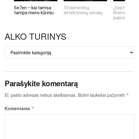
Se7en – kai tamsa
10 įsimintinų
„Septynių Ka
tampa meno kūriniu
detektyvinių serialų
Riteris" – kai
paprastumas
ALKO TURINYS
ALKO
TURINYS
Parašykite komentarą
El. pašto adresas nebus skelbiamas.
Būtini laukeliai pažymėti
*
Komentaras
*