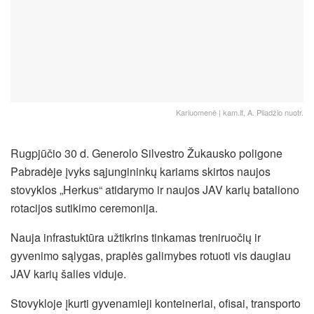
Kariuomenė | kam.lt, A. Pliadžio nuotr.
Rugpjūčio 30 d. Generolo Silvestro Žukausko poligone
Pabradėje įvyks sąjungininkų kariams skirtos naujos
stovyklos „Herkus“ atidarymo ir naujos JAV karių bataliono
rotacijos sutikimo ceremonija.
Nauja infrastuktūra užtikrins tinkamas treniruočių ir
gyvenimo sąlygas, praplės galimybes rotuoti vis daugiau
JAV karių šalies viduje.
Stovykloje įkurti gyvenamieji konteineriai, ofisai, transporto