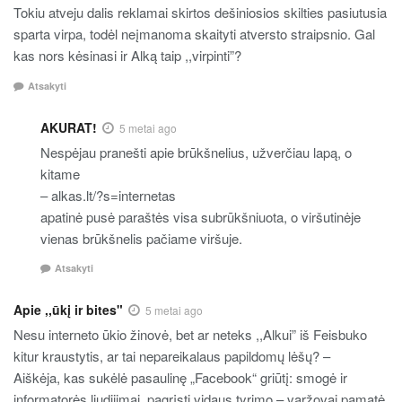
Tokiu atveju dalis reklamai skirtos dešiniosios skilties pasiutusia
sparta virpa, todėl neįmanoma skaityti atversto straipsnio. Gal
kas nors kėsinasi ir Alką taip ,,virpinti”?
Atsakyti
AKURAT!
5 metai ago
Nespėjau pranešti apie brūkšnelius, užverčiau lapą, o
kitame
– alkas.lt/?s=internetas
apatinė pusė paraštės visa subrūkšniuota, o viršutinėje
vienas brūkšnelis pačiame viršuje.
Atsakyti
Apie ,,ūkį ir bites"
5 metai ago
Nesu interneto ūkio žinovė, bet ar neteks ,,Alkui” iš Feisbuko
kitur kraustytis, ar tai nepareikalaus papildomų lėšų? –
Aiškėja, kas sukėlė pasaulinę „Facebook“ griūtį: smogė ir
informatorės liudijimai, pagrįsti vidaus tyrimo – varžovai pamatė