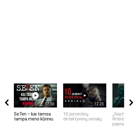
17:50
12:25
Se7en – kai tamsa
10 įsimintinų
„Septynių Ka
tampa meno kūriniu
detektyvinių serialų
Riteris" – kai
paprastumas