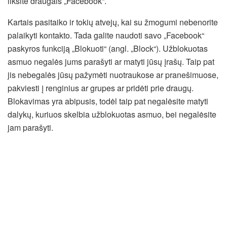
liksite draugais „Facebook“.
Kartais pasitaiko ir tokių atvejų, kai su žmogumi nebenorite
palaikyti kontakto. Tada galite naudoti savo „Facebook“
paskyros funkciją „Blokuoti“ (angl. „Block“). Užblokuotas
asmuo negalės jums parašyti ar matyti jūsų įrašų. Taip pat
jis nebegalės jūsų pažymėti nuotraukose ar pranešimuose,
pakviesti į renginius ar grupes ar pridėti prie draugų.
Blokavimas yra abipusis, todėl taip pat negalėsite matyti
dalykų, kuriuos skelbia užblokuotas asmuo, bei negalėsite
jam parašyti.