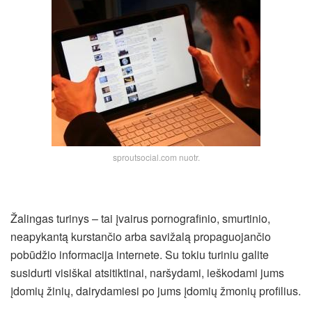
sproutsocial.com nuotr.
Žalingas turinys – tai įvairus pornografinio, smurtinio,
neapykantą kurstančio arba savižalą propaguojančio
pobūdžio informacija internete. Su tokiu turiniu galite
susidurti visiškai atsitiktinai, naršydami, ieškodami jums
įdomių žinių, dairydamiesi po jums įdomių žmonių profilius.