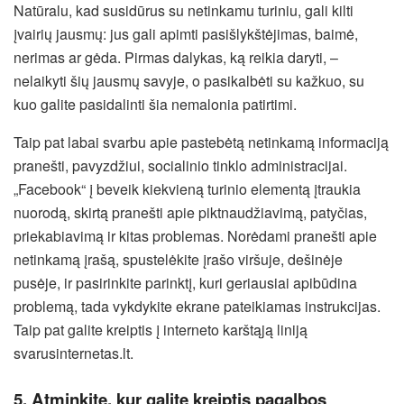
Natūralu, kad susidūrus su netinkamu turiniu, gali kilti
įvairių jausmų: jus gali apimti pasišlykštėjimas, baimė,
nerimas ar gėda. Pirmas dalykas, ką reikia daryti, –
nelaikyti šių jausmų savyje, o pasikalbėti su kažkuo, su
kuo galite pasidalinti šia nemalonia patirtimi.
Taip pat labai svarbu apie pastebėtą netinkamą informaciją
pranešti, pavyzdžiui, socialinio tinklo administracijai.
„Facebook“ į beveik kiekvieną turinio elementą įtraukia
nuorodą, skirtą pranešti apie piktnaudžiavimą, patyčias,
priekabiavimą ir kitas problemas. Norėdami pranešti apie
netinkamą įrašą, spustelėkite įrašo viršuje, dešinėje
pusėje, ir pasirinkite parinktį, kuri geriausiai apibūdina
problemą, tada vykdykite ekrane pateikiamas instrukcijas.
Taip pat galite kreiptis į interneto karštąją liniją
svarusinternetas.lt.
5. Atminkite, kur galite kreiptis pagalbos