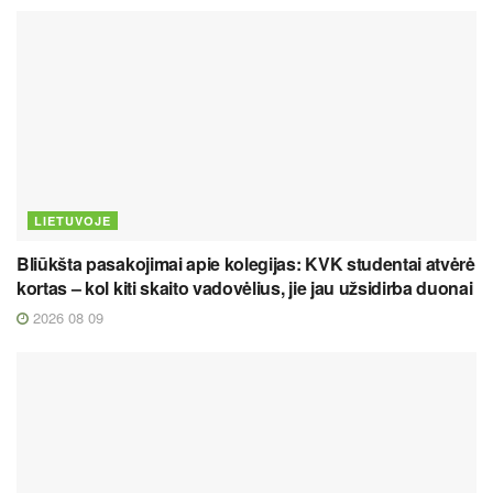
LIETUVOJE
Bliūkšta pasakojimai apie kolegijas: KVK studentai atvėrė
kortas – kol kiti skaito vadovėlius, jie jau užsidirba duonai
2026 08 09