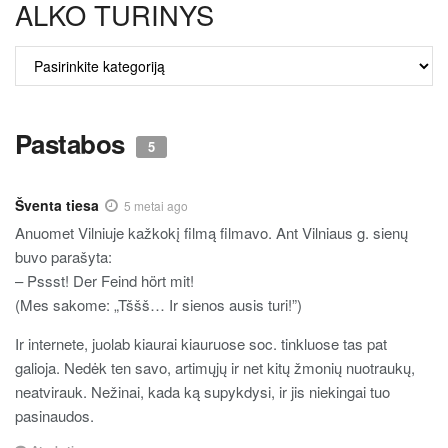
ALKO TURINYS
ALKO
TURINYS
Pastabos
5
Šventa tiesa
5 metai ago
Anuomet Vilniuje kažkokį filmą filmavo. Ant Vilniaus g. sienų
buvo parašyta:
– Pssst! Der Feind hört mit!
(Mes sakome: „Tššš… Ir sienos ausis turi!”)
Ir internete, juolab kiaurai kiauruose soc. tinkluose tas pat
galioja. Nedėk ten savo, artimųjų ir net kitų žmonių nuotraukų,
neatvirauk. Nežinai, kada ką supykdysi, ir jis niekingai tuo
pasinaudos.