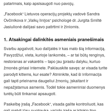
patarimais, kaip apsisaugoti nuo pavojų.
„Facebook“ Lietuvos operacijų projektų vadovė Sandra
Ovčinikova ir „Vaikų linijos“ psichologė dr. Jurgita Smiltė
Jasiulionė dalijasi savo patirtimi ir žiniomis.
1. Atsakingai dalinkitės asmeniais pranešimais
Svarbu apgalvoti, kuo dalijatės ir kas mato šią informaciją.
Pavyzdžiui, vieta, kurioje lankomės, – ar tai būtų renginys,
restoranas ar vakarėlis – tapo jau įprastu dalyku, kuriuo
žmonės giriasi internete. Paklauskite savęs: ar visada turite
parodyti kitiems, kur esate? Atminkite, kad ši informacija
gali tapti prieinama daugeliui žmonių, įskaitant ir
nepažįstamus asmenis. Todėl tokie asmeniniai duomenys
turėtų būti tinkamai apsaugoti.
Paskelbę įrašą „Facebook“, visada galite kontroliuoti, kas
gali matyti jūsų nuotrauką, vaizdo įrašą ar kitokio tipo