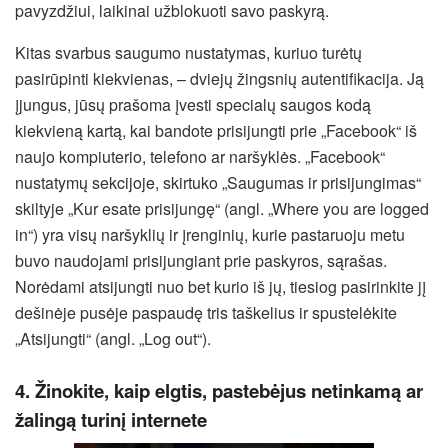
pavyzdžiui, laikinai užblokuoti savo paskyrą.
Kitas svarbus saugumo nustatymas, kuriuo turėtų
pasirūpinti kiekvienas, – dviejų žingsnių autentifikacija. Ją
įjungus, jūsų prašoma įvesti specialų saugos kodą
kiekvieną kartą, kai bandote prisijungti prie „Facebook“ iš
naujo kompiuterio, telefono ar naršyklės. „Facebook“
nustatymų sekcijoje, skirtuko „Saugumas ir prisijungimas“
skiltyje „Kur esate prisijungę“ (angl. „Where you are logged
in“) yra visų naršyklių ir įrenginių, kurie pastaruoju metu
buvo naudojami prisijungiant prie paskyros, sąrašas.
Norėdami atsijungti nuo bet kurio iš jų, tiesiog pasirinkite jį
dešinėje pusėje paspaudę tris taškelius ir spustelėkite
„Atsijungti“ (angl. „Log out“).
4. Žinokite, kaip elgtis, pastebėjus netinkamą ar
žalingą turinį internete