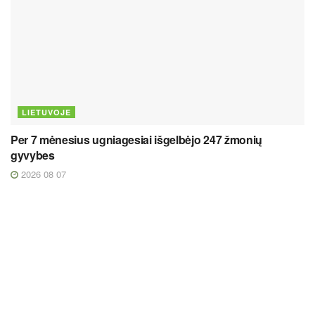
LIETUVOJE
Per 7 mėnesius ugniagesiai išgelbėjo 247 žmonių
gyvybes
2026 08 07