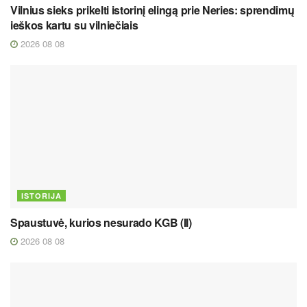
Vilnius sieks prikelti istorinį elingą prie Neries: sprendimų
ieškos kartu su vilniečiais
2026 08 08
ISTORIJA
Spaustuvė, kurios nesurado KGB (II)
2026 08 08