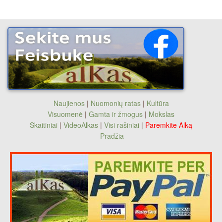
Naujienos
|
Nuomonių ratas
|
Kultūra
Visuomenė
|
Gamta ir žmogus
|
Mokslas
Skaitiniai
|
VideoAlkas
|
Visi rašiniai
|
Paremkite Alką
Pradžia