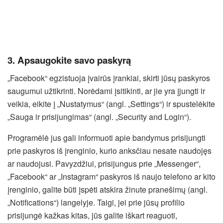
3. Apsaugokite savo paskyrą
„Facebook“ egzistuoja įvairūs įrankiai, skirti jūsų paskyros
saugumui užtikrinti. Norėdami įsitikinti, ar jie yra įjungti ir
veikia, eikite į „Nustatymus“ (angl. „Settings“) ir spustelėkite
„Sauga ir prisijungimas“ (angl. „Security and Login“).
Programėlė jus gali informuoti apie bandymus prisijungti
prie paskyros iš įrenginio, kurio anksčiau nesate naudojęs
ar naudojusi. Pavyzdžiui, prisijungus prie „Messenger“,
„Facebook“ ar „Instagram“ paskyros iš naujo telefono ar kito
įrenginio, galite būti įspėti atskira žinute pranešimų (angl.
„Notifications“) langelyje. Taigi, jei prie jūsų profilio
prisijungė kažkas kitas, jūs galite iškart reaguoti,