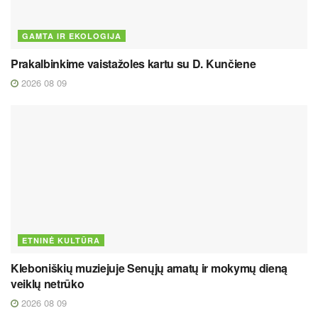
GAMTA IR EKOLOGIJA
Prakalbinkime vaistažoles kartu su D. Kunčiene
2026 08 09
ETNINĖ KULTŪRA
Kleboniškių muziejuje Senųjų amatų ir mokymų dieną
veiklų netrūko
2026 08 09