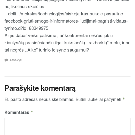
neįtikėtinus skaičius
– delfi.lt/mokslas/technologijos/aiskeja-kas-sukele-pasauline-
facebook-griuti-smoge-ir-informatores-liudijimai-pagristi-vidaus-
tyrimo.d?id=88349975
Ar jis dabar veiks patikimai, ar konkurentai nekrės jokių
kiaulysčių prasidėsiančių ilgai truksiančių ,,razborkių” metu, ir ar
tai negrės ,,Alko” turinio feisyne saugumui?
Atsakyti
Parašykite komentarą
El. pašto adresas nebus skelbiamas.
Būtini laukeliai pažymėti
*
Komentaras
*