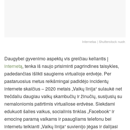
Internetas | Shutterstock nuotr.
Daugybei gyvenimo aspektų vis greičiau keliantis į
internetą
, tenka iš naujo prisiminti pagrindines taisykles,
padedančias išlikti saugiems virtualioje erdvėje. Per
pastaruosius metus reikšmingai padidėjo incidentų
internete skaičius – 2020 metais „Vaikų linija“ sulaukė net
trečdaliu daugiau vaikų skambučių ir žinučių, susijusių su
nemaloniomis patirtimis virtualiose erdvėse. Siekdami
edukuoti šalies vaikus, socialinis tinklas „Facebook“ ir
emocinę paramą vaikams ir paaugliams telefonu bei
internetu teikianti „Vaikų linija“ suvienijo jėgas ir dalijasi