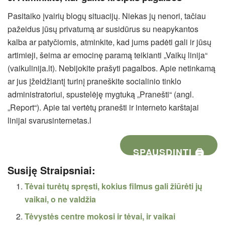
Pasitaiko įvairių blogų situacijų. Niekas jų nenori, tačiau
pažeidus jūsų privatumą ar susidūrus su neapykantos
kalba ar patyčiomis, atminkite, kad jums padėti gali ir jūsų
artimieji, šeima ar emocinę paramą teikianti „Vaikų linija“
(vaikulinija.lt). Nebijokite prašyti pagalbos. Apie netinkamą
ar jus įžeidžiantį turinį praneškite socialinio tinklo
administratoriui, spustelėję mygtuką „Pranešti“ (angl.
„Report“). Apie tai vertėtų pranešti ir interneto karštajai
linijai svarusinternetas.l
SPAUSDINTI 🖨
Susiję Straipsniai:
Tėvai turėtų spręsti, kokius filmus gali žiūrėti jų
vaikai, o ne valdžia
Tėvystės centre mokosi ir tėvai, ir vaikai