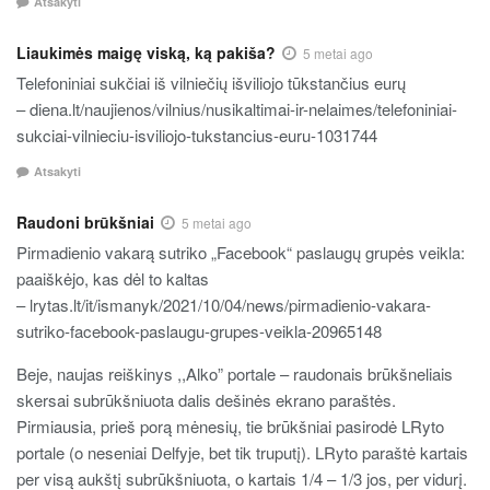
Atsakyti
Liaukimės maigę viską, ką pakiša?
5 metai ago
Telefoniniai sukčiai iš vilniečių išviliojo tūkstančius eurų
– diena.lt/naujienos/vilnius/nusikaltimai-ir-nelaimes/telefoniniai-
sukciai-vilnieciu-isviliojo-tukstancius-euru-1031744
Atsakyti
Raudoni brūkšniai
5 metai ago
Pirmadienio vakarą sutriko „Facebook“ paslaugų grupės veikla:
paaiškėjo, kas dėl to kaltas
– lrytas.lt/it/ismanyk/2021/10/04/news/pirmadienio-vakara-
sutriko-facebook-paslaugu-grupes-veikla-20965148
Beje, naujas reiškinys ,,Alko” portale – raudonais brūkšneliais
skersai subrūkšniuota dalis dešinės ekrano paraštės.
Pirmiausia, prieš porą mėnesių, tie brūkšniai pasirodė LRyto
portale (o neseniai Delfyje, bet tik truputį). LRyto paraštė kartais
per visą aukštį subrūkšniuota, o kartais 1/4 – 1/3 jos, per vidurį.