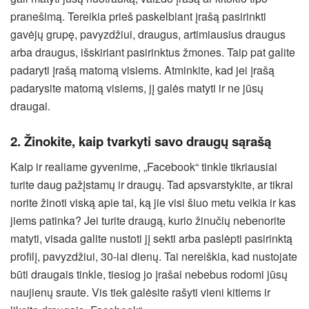
pranešimą. Tereikia prieš paskelbiant įrašą pasirinkti
gavėjų grupę, pavyzdžiui, draugus, artimiausius draugus
arba draugus, išskiriant pasirinktus žmones. Taip pat galite
padaryti įrašą matomą visiems. Atminkite, kad jei įrašą
padarysite matomą visiems, jį galės matyti ir ne jūsų
draugai.
2. Žinokite, kaip tvarkyti savo draugų sąrašą
Kaip ir realiame gyvenime, „Facebook“ tinkle tikriausiai
turite daug pažįstamų ir draugų. Tad apsvarstykite, ar tikrai
norite žinoti viską apie tai, ką jie visi šiuo metu veikia ir kas
jiems patinka? Jei turite draugą, kurio žinučių nebenorite
matyti, visada galite nustoti jį sekti arba paslėpti pasirinktą
profilį, pavyzdžiui, 30-iai dienų. Tai nereiškia, kad nustojate
būti draugais tinkle, tiesiog jo įrašai nebebus rodomi jūsų
naujienų sraute. Vis tiek galėsite rašyti vieni kitiems ir