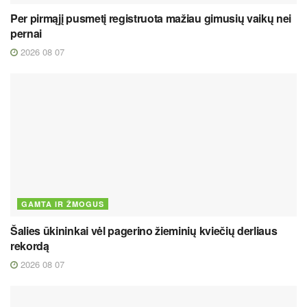
Per pirmąjį pusmetį registruota mažiau gimusių vaikų nei
pernai
2026 08 07
GAMTA IR ŽMOGUS
Šalies ūkininkai vėl pagerino žieminių kviečių derliaus
rekordą
2026 08 07