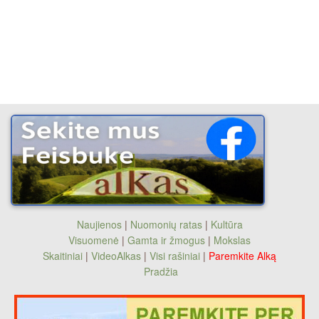
Naujienos
|
Nuomonių ratas
|
Kultūra
Visuomenė
|
Gamta ir žmogus
|
Mokslas
Skaitiniai
|
VideoAlkas
|
Visi rašiniai
|
Paremkite Alką
Pradžia