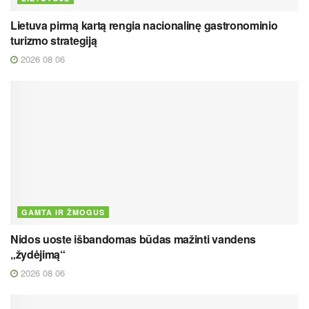
Lietuva pirmą kartą rengia nacionalinę gastronominio
turizmo strategiją
2026 08 06
GAMTA IR ŽMOGUS
Nidos uoste išbandomas būdas mažinti vandens
„žydėjimą“
2026 08 06