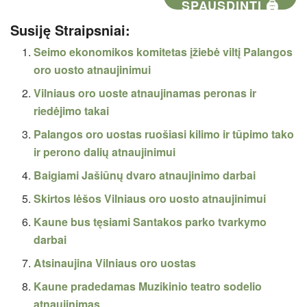
SPAUSDINTI 🖨
Susiję Straipsniai:
Seimo ekonomikos komitetas įžiebė viltį Palangos
oro uosto atnaujinimui
Vilniaus oro uoste atnaujinamas peronas ir
riedėjimo takai
Palangos oro uostas ruošiasi kilimo ir tūpimo tako
ir perono dalių atnaujinimui
Baigiami Jašiūnų dvaro atnaujinimo darbai
Skirtos lėšos Vilniaus oro uosto atnaujinimui
Kaune bus tęsiami Santakos parko tvarkymo
darbai
Atsinaujina Vilniaus oro uostas
Kaune pradedamas Muzikinio teatro sodelio
atnaujinimas