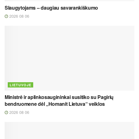
Slaugytojams – daugiau savarankiškumo
2026 08 06
LIETUVOJE
Ministrė ir aplinkosaugininkai susitiko su Pagirių
bendruomene dėl „Homanit Lietuva“ veiklos
2026 08 06