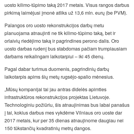
uosto kilimo-tūpimo taką 2017 metais. Visus rangos darbus
pirkimą laimėjusi įmonė atliks už 13,6 mln. eurų (be PVM).
Palangos oro uosto rekonstrukcijos darbų metu
planuojama atnaujinti ne tik kilimo-tūpimo taką, bet ir
orlaivių riedėjimo taką ir pagrindines perono dalis. Oro
uosto darbas rudenį bus stabdomas pačiam trumpiausiam
darbams reikalingam laikotarpiui – iki 45 dienų.
Pagal dabar turimus duomenis, pagrindinių darbų
laikotarpis apims šių metų rugsėjo-spalio mėnesius.
„Mūsų kompanijai tai jau antras didelės apimties
infrastruktūros rekonstrukcijos projektas Lietuvoje.
Technologiniu požiūriu, šis atnaujinimas bus labai panašus
į tai, kokius darbus mes vykdėme Vilniaus oro uoste dar
2017 metais, kur per 35 dienas atnaujinome daugiau nei
150 tūkstančių kvadratinių metrų dangos.