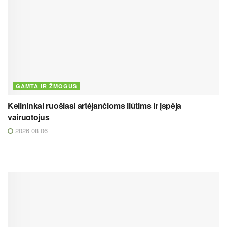
GAMTA IR ŽMOGUS
Kelininkai ruošiasi artėjančioms liūtims ir įspėja
vairuotojus
2026 08 06