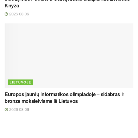
Knyza
2026 08 06
LIETUVOJE
Europos jaunių informatikos olimpiadoje – sidabras ir
bronza moksleiviams iš Lietuvos
2026 08 06