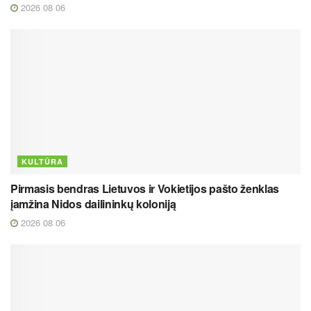
2026 08 06
KULTŪRA
Pirmasis bendras Lietuvos ir Vokietijos pašto ženklas
įamžina Nidos dailininkų koloniją
2026 08 06