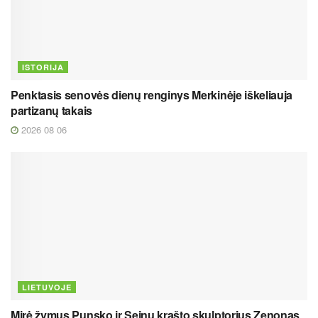
ISTORIJA
Penktasis senovės dienų renginys Merkinėje iškeliauja
partizanų takais
2026 08 06
LIETUVOJE
Mirė žymus Punsko ir Seinų krašto skulptorius Zenonas