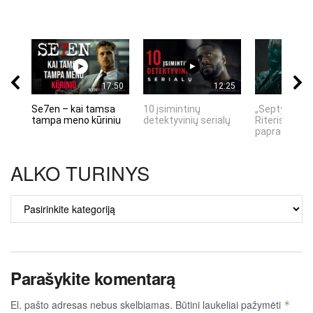
17:50
12:25
Se7en – kai tamsa
10 įsimintinų
„Septynių Ka
tampa meno kūriniu
detektyvinių serialų
Riteris" – kai
paprastumas
ALKO TURINYS
ALKO
TURINYS
Parašykite komentarą
El. pašto adresas nebus skelbiamas.
Būtini laukeliai pažymėti
*