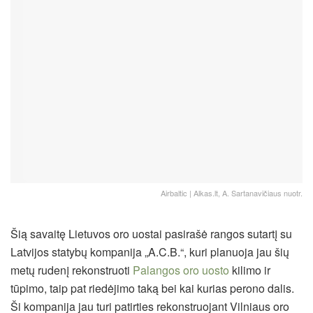
Airbaltic | Alkas.lt, A. Sartanavičiaus nuotr.
Šią savaitę Lietuvos oro uostai pasirašė rangos sutartį su
Latvijos statybų kompanija „A.C.B.“, kuri planuoja jau šių
metų rudenį rekonstruoti
Palangos oro uosto
kilimo ir
tūpimo, taip pat riedėjimo taką bei kai kurias perono dalis.
Ši kompanija jau turi patirties rekonstruojant Vilniaus oro