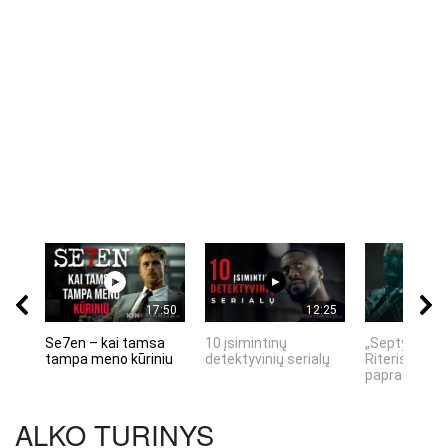
17:50
12:25
Se7en – kai tamsa
10 įsimintinų
„Septynių Ka
tampa meno kūriniu
detektyvinių serialų
Riteris" – kai
paprastumas
ALKO TURINYS