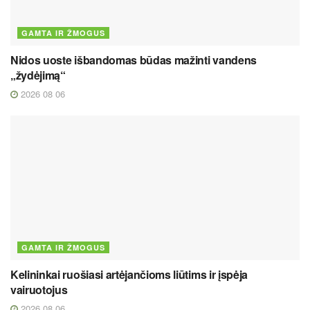
GAMTA IR ŽMOGUS
Nidos uoste išbandomas būdas mažinti vandens
„žydėjimą“
2026 08 06
GAMTA IR ŽMOGUS
Kelininkai ruošiasi artėjančioms liūtims ir įspėja
vairuotojus
2026 08 06