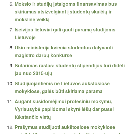
Mokslo ir studijų įstaigoms finansavimas bus
skiriamas atsižvelgiant į studentų skaičių ir
mokslinę veiklą
Išeivijos lietuviai gali gauti paramą studijoms
Lietuvoje
Ūkio ministerija kviečia studentus dalyvauti
magistro darbų konkurse
Sutarimas rastas: studentų stipendijos turi didėti
jau nuo 2015-ųjų
Studijuojantiems ne Lietuvos aukštosiose
mokyklose, galės būti skiriama parama
Augant susidomėjimui profesiniu mokymu,
Vyriausybė papildomai skyrė lėšų dar pusei
tūkstančio vietų
Prašymus studijuoti aukštosiose mokyklose