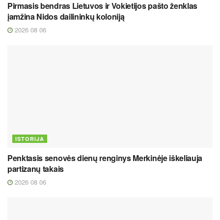
Pirmasis bendras Lietuvos ir Vokietijos pašto ženklas
įamžina Nidos dailininkų koloniją
2026 08 06
ISTORIJA
Penktasis senovės dienų renginys Merkinėje iškeliauja
partizanų takais
2026 08 06