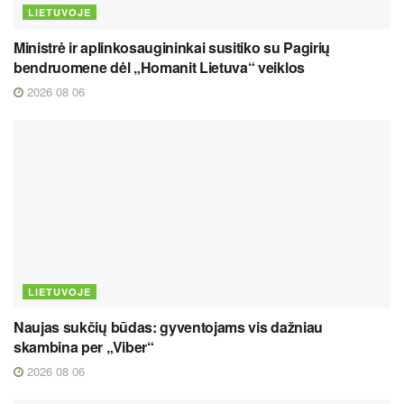
LIETUVOJE
Ministrė ir aplinkosaugininkai susitiko su Pagirių
bendruomene dėl „Homanit Lietuva“ veiklos
2026 08 06
LIETUVOJE
Naujas sukčių būdas: gyventojams vis dažniau
skambina per „Viber“
2026 08 06