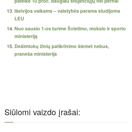
pateikė 10 proc. daugiau stojančiųjų nei pernai
Išeivijos vaikams – valstybės parama studijoms
LEU
Nuo sausio 1-os turime Švietimo, mokslo ir sporto
ministeriją
Dešimtokų žinių patikrinimo šiemet nebus,
praneša ministerija
Siūlomi vaizdo įrašai: