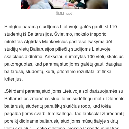
ŠMM nuotr.
Piniginę paramą studijoms Lietuvoje galės gauti iki 110
studentų iš Baltarusijos. Švietimo, mokslo ir sporto
ministras Algirdas Monkevičius pasirašė įsakymą dėl
studijų vietų Baltarusijos piliečių studijoms Lietuvoje
skaičiaus didinimo. Anksčiau numatytas 100 vietų skaičius
pakoreguotas, kad paramą studijoms galėtų gauti daugiau
baltarusių studentų, kurių priėmimo rezultatai atitinka
kriterijus.
„Skirdami paramą studijoms Lietuvoje solidarizuojamės su
Baltarusijos žmonėms šiuo
jiems sudėtingu metu. Didesnis
baltarusių studentų paraiškų skaičius rodo, kad tokia
pagalba jiems svarbi ir reikalinga. Tad lanksčiai žiūrėdami į
poreikį didiname baltarusių studijoms mūsų šalyje skirtų
vietų skaičių“, – sako švietimo, mokslo ir sporto ministras