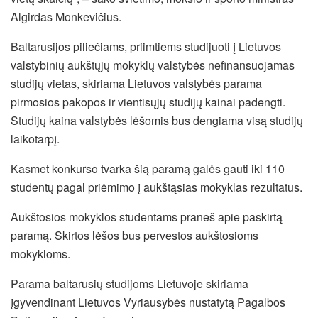
Algirdas Monkevičius.
Baltarusijos piliečiams, priimtiems studijuoti į Lietuvos
valstybinių aukštųjų mokyklų valstybės nefinansuojamas
studijų vietas, skiriama Lietuvos valstybės parama
pirmosios pakopos ir vientisųjų studijų kainai padengti.
Studijų kaina valstybės lėšomis bus dengiama visą studijų
laikotarpį.
Kasmet konkurso tvarka šią paramą galės gauti iki 110
studentų pagal priėmimo į aukštąsias mokyklas rezultatus.
Aukštosios mokyklos studentams praneš apie paskirtą
paramą. Skirtos lėšos bus pervestos aukštosioms
mokykloms.
Parama baltarusių studijoms Lietuvoje skiriama
įgyvendinant Lietuvos Vyriausybės nustatytą Pagalbos