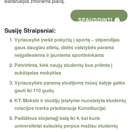
Baltarusijos žmonėms planą.
SPAUSDINTI 🖨
Susiję Straipsniai:
Vyriausybė įnešė pokyčių į sportą – stipendijas
gaus daugiau atletų, didės valstybės parama
neįgaliesiems ir jauniems sportininkams
Patvirtinta, kiek naujų studentų bus priimta į
aukštąsias mokyklas
Vyriausybės paramą studijoms mūsų šalyje galės
gauti iki 110 gudų
KT: Mokslo ir studijų įstatyme nuostatyta studentų
rotacijos tvarka prieštarauja Konstitucijai
Padidinus stojamąjį balą iki 4, kai kurie
universitetai sulauktų perpus mažiau studentų