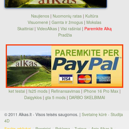
Naujienos
|
Nuomonių ratas
|
Kultūra
Visuomenė
|
Gamta ir žmogus
|
Mokslas
Skaitiniai
|
VideoAlkas
|
Visi rašiniai
|
Paremkite Alką
Pradžia
ket testai
|
fs25 mods
|
Refinansavimas
|
iPhone 16 Pro Max
|
Daigyklos
|
gta 5 mods
|
DARBO SKELBIMAI
© 2011 Alkas.lt - Visos teisės saugomos. |
Svetainę kūrė - Studija
4D
Saulės arkliukai
Renginiai
Reklama
Turinys
Apie Alkas.lt