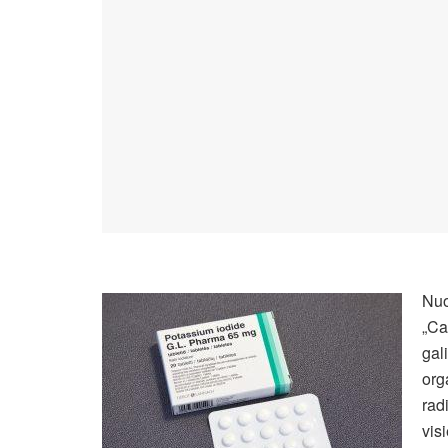
Nuo
„Ca
gal
org
rad
vis