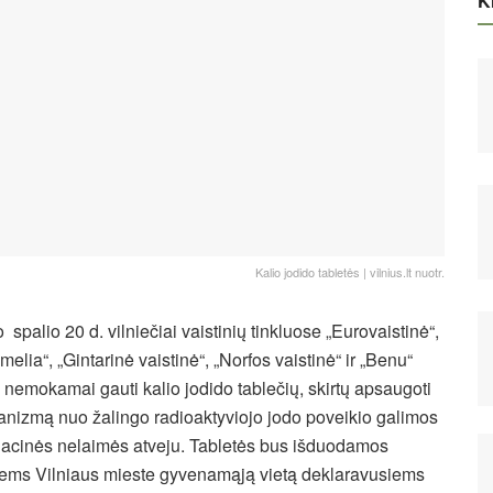
Ki
Kalio jodido tabletės | vilnius.lt nuotr.
 spalio 20 d. vilniečiai vaistinių tinkluose „Eurovaistinė“,
melia“, „Gintarinė vaistinė“, „Norfos vaistinė“ ir „Benu“
i nemokamai gauti kalio jodido tablečių, skirtų apsaugoti
anizmą nuo žalingo radioaktyviojo jodo poveikio galimos
iacinės nelaimės atveju. Tabletės bus išduodamos
iems Vilniaus mieste gyvenamąją vietą deklaravusiems