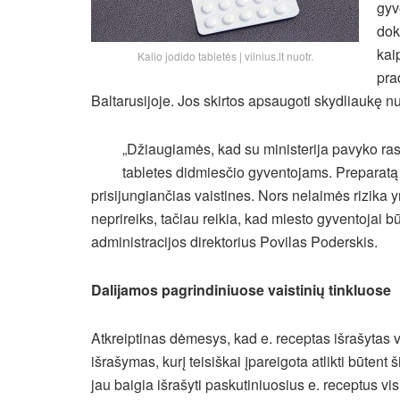
gyv
dok
kai
Kalio jodido tabletės | vilnius.lt nuotr.
pra
Baltarusijoje. Jos skirtos apsaugoti skydliaukę n
„Džiaugiamės, kad su ministerija pavyko rast
tabletes didmiesčio gyventojams. Preparatą 
prisijungiančias vaistines. Nors nelaimės rizika y
neprireiks, tačiau reikia, kad miesto gyventojai 
administracijos direktorius Povilas Poderskis.
Dalijamos pagrindiniuose vaistinių tinkluose
Atkreiptinas dėmesys, kad e. receptas išrašytas vi
išrašymas, kurį teisiškai įpareigota atlikti būtent
jau baigia išrašyti paskutiniuosius e. receptus 