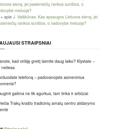
etuvos sieną, jei pasieniečių rankos surištos, o
adovybė meluoja?
++
apie
J. Vaiškūnas. Kas apsaugos Lietuvos sieną, jei
sieniečių rankos surištos, o vadovybė meluoja?
AUJAUSI STRAIPSNIAI
note, kad viršiję greitį laimite daug laiko? Klystate −
i netiesa
rduodate telefoną – padovanojate asmeninius
uomenis?
uginti galima ne tik agurkus, tam tinka ir arbūzai
iečia Trakų krašto tradicinių amatų centro atidarymo
entė