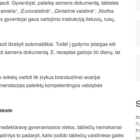
auti. Gyventojai, pateikę asmens dokumentą, tabletes
amelia“, „Eurovaistinė“, „Gintarinė vaistinė“, „Norfos
is gyventojai gaus vartojimo instrukciją lietuvių, rusų,
uti išrašyti automatiškai. Todėl į gydymo įstaigas eiti
eikti asmens dokumentą. E. receptas galioja 30 dienų, tai
reikėtų vartoti tik įvykus branduolinei avarijai
rekomendacijas pateiktų kompetentingos valstybės
S
mieste
A
Pu
e nedeklaravę gyvenamosios vietos, tablečių nemokamai
P.
lintys to padaryti, kalio jodido tablečių vaistinėse galės
si