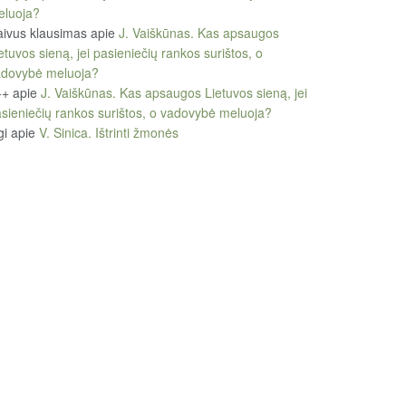
eluoja?
ivus klausimas
apie
J. Vaiškūnas. Kas apsaugos
etuvos sieną, jei pasieniečių rankos surištos, o
adovybė meluoja?
++
apie
J. Vaiškūnas. Kas apsaugos Lietuvos sieną, jei
sieniečių rankos surištos, o vadovybė meluoja?
gi
apie
V. Sinica. Ištrinti žmonės