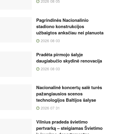
2026 08 05
Pagrindinės Nacionalinio
stadiono konstrukcijos
užbaigtos anksčiau nei planuota
2026 08 03
Pradėta pirmojo šalyje
daugiabučio skydinė renovacija
2026 08 03
Nacionalinė koncertų salė turės
pažangiausios scenos
technologijos Baltijos šalyse
2026 07 31
Vilnius pradeda švietimo
pertvarką – steigiamas Švietimo