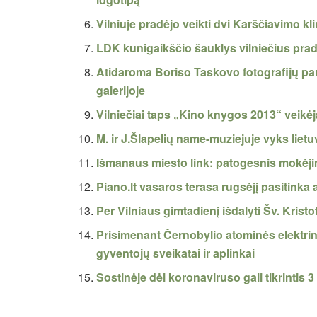
Vilniuje pradėjo veikti dvi Karščiavimo kl
LDK kunigaikščio šauklys vilniečius pra
Atidaroma Boriso Taskovo fotografijų par
galerijoje
Vilniečiai taps „Kino knygos 2013“ veikėj
M. ir J.Šlapelių name-muziejuje vyks lietu
Išmanaus miesto link: patogesnis mokėj
Piano.lt vasaros terasa rugsėjį pasitinka 
Per Vilniaus gimtadienį išdalyti Šv. Kris
Prisimenant Černobylio atominės elektrinė
gyventojų sveikatai ir aplinkai
Sostinėje dėl koronaviruso gali tikrintis 3