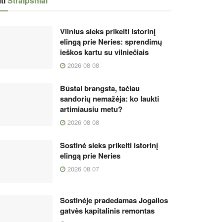
ti
Straipsniai
Vilnius sieks prikelti istorinį
elingą prie Neries: sprendimų
ieškos kartu su vilniečiais
2026 08 08
Būstai brangsta, tačiau
sandorių nemažėja: ko laukti
artimiausiu metu?
2026 08 08
Sostinė sieks prikelti istorinį
elingą prie Neries
2026 08 07
Sostinėje pradedamas Jogailos
gatvės kapitalinis remontas