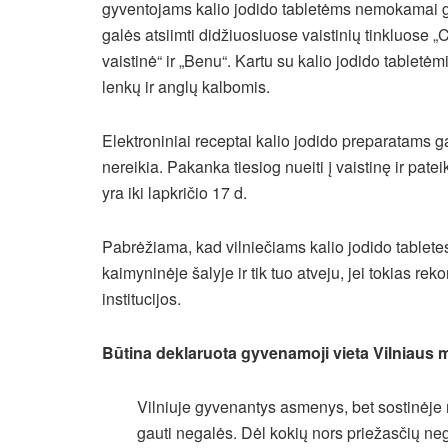
gyventojams kalio jodido tabletėms nemokamai g
galės atsiimti didžiuosiuose vaistinių tinkluose „C
vaistinė“ ir „Benu“. Kartu su kalio jodido tabletėm
lenkų ir anglų kalbomis.
Elektroniniai receptai kalio jodido preparatams ga
nereikia. Pakanka tiesiog nueiti į vaistinę ir pat
yra iki lapkričio 17 d.
Pabrėžiama, kad vilniečiams kalio jodido tabletes 
kaimyninėje šalyje ir tik tuo atveju, jei tokias 
institucijos.
Būtina deklaruota gyvenamoji vieta Vilniaus 
Vilniuje gyvenantys asmenys, bet sostinėj
gauti negalės. Dėl kokių nors priežasčių nega