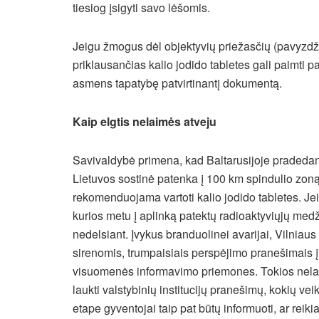
tiesiog įsigyti savo lėšomis.
Jeigu žmogus dėl objektyvių priežasčių (pavyzdžiu
priklausančias kalio jodido tabletes gali paimti 
asmens tapatybę patvirtinantį dokumentą.
Kaip elgtis nelaimės atveju
Savivaldybė primena, kad Baltarusijoje pradedant
Lietuvos sostinė patenka į 100 km spindulio zon
rekomenduojama vartoti kalio jodido tabletes. Jei
kurios metu į aplinką patektų radioaktyviųjų medž
nedelsiant. Įvykus branduolinei avarijai, Vilniaus 
sirenomis, trumpaisiais perspėjimo pranešimais į m
visuomenės informavimo priemones. Tokios nelai
laukti valstybinių institucijų pranešimų, kokių ve
etape gyventojai taip pat būtų informuoti, ar reikia