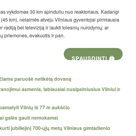
mas vykdomas 30 km spinduliu nuo reaktoriaus. Kadangi
 (45 km), nelaimės atveju Vilniaus gyventojai pirmiausia
er radiją bei televiziją ir laukti tolesnių nurodymų: ar
kų priemones, evakuotis ir pan.
SPAUSDINTI 🖨
ečiams paruošė netikėtą dovaną
anojimui asmenis, labiausiai nusipelniusius Vilniui ir
amatyti Vilnių iš 77 m aukščio
iai galės gauti nemokamai
urti jubiliejinį 700-ųjų metų Vilniaus gimtadienio