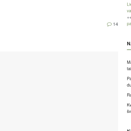
Li
v
+
pa
14
N
Ma
ta
Pa
d
Ra
Kv
šv