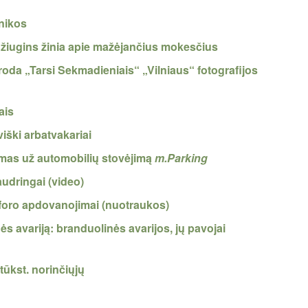
inikos
džiugins žinia apie mažėjančius mokesčius
oda „Tarsi Sekmadieniais“ „Vilniaus“ fotografijos
ais
viški arbatvakariai
imas už automobilių stovėjimą
m.Parking
audringai (video)
toforo apdovanojimai (nuotraukos)
s avariją: branduolinės avarijos, jų pavojai
 tūkst. norinčiųjų