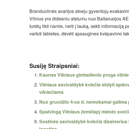
Branduolinės avarijos atveju gyventojų evakavi
Vilnius yra didesniu atstumu nuo Baltarusijos AE
turėtų likti namie, neiti į lauką, sekti informaciją p
vartoti tabletes, dėvėti apsaugines kvėpavimo ta
Susiję Straipsniai:
Kaunas Vilniaus gimtadienio proga vilni
Vilniaus savivaldybė kviečia siūlyti apdov
vilniečiams
Nuo gruodžio 4-os d. nemokamai galima p
Spalvingą Vilniaus žemėlapį miesto sveč
Sostinės savivaldybė kviečia dizainerius k
logotipą