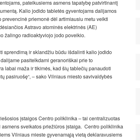
entojams, pateikusiems asmens tapatybę patvirtinantį
umentą. Kalio jodido tabletės gyventojams dalijamos
p prevencinė priemonė dėl artimiausiu metu veikti
dėsiančios Astravo atominės elektrinės (AE)
uo žalingo radioaktyviojo jodo poveikio.
i sprendimą ir sklandžiu būdu išdalinti kalio jodido
dalijame pasitelkdami geranoriškai prie to
ra labai maža ir tikimės, kad šių tablečių panaudoti
būtų pasiruošę“, – sako Vilniaus miesto savivaldybės
ešosios įstaigos Centro poliklinika – tai centralizuotas
 ši asmens sveikatos priežiūros įstaiga. Centro poliklinika
visiems Vilniaus mieste gyvenamąją vietą deklaravusiems