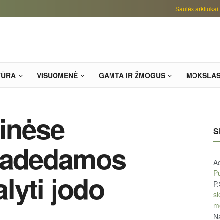
Saulės arkliukai
TŪRA
VISUOMENĖ
GAMTA IR ŽMOGUS
MOKSLA
tinėse
S
pradedamos
A
Pu
yti jodo
P.
si
m
Na