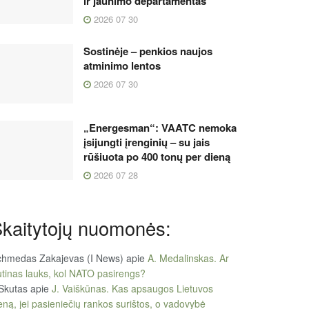
ir jaunimo departamentas
2026 07 30
Sostinėje – penkios naujos
atminimo lentos
2026 07 30
„Energesman“: VAATC nemoka
įsijungti įrenginių – su jais
rūšiuota po 400 tonų per dieną
2026 07 28
kaitytojų nuomonės:
chmedas Zakajevas (I News)
apie
A. Medalinskas. Ar
tinas lauks, kol NATO pasirengs?
Skutas
apie
J. Vaiškūnas. Kas apsaugos Lietuvos
eną, jei pasieniečių rankos surištos, o vadovybė