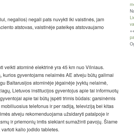
m
Na
Li
i, negalios) negali pats nuvykti iki vaistinės, jam
v
paciento atstovas, vaistinėje pateikęs atstovaujamo
+
pa
O
i veikti atominė elektrinė yra 45 km nuo Vilniaus.
ą, kurios gyventojams nelaimės AE atveju būtų galimai
gu Baltarusijos atominėje jėgainėje įvyktų nelaimė,
iagų, Lietuvos institucijos gyventojus apie tai informuotų
gyventojai apie tai būtų įspėti trimis būdais: garsinėmis
obiliuosius telefonus ir per radiją, televiziją bei kitas
mės atveju rekomenduojama užsidaryti patalpoje ir
iksmų ir priemonių imtis siekiant sumažinti pavojų. Šiame
 vartoti kalio jodido tabletes.