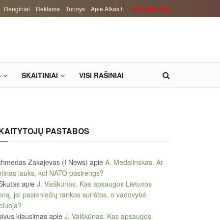
Renginiai
Reklama
Turinys
Apie Alkas.lt
Paremkite Alką
S
SKAITINIAI
VISI RAŠINIAI
KAITYTOJŲ PASTABOS
chmedas Zakajevas (I News)
apie
A. Medalinskas. Ar
tinas lauks, kol NATO pasirengs?
Skutas
apie
J. Vaiškūnas. Kas apsaugos Lietuvos
eną, jei pasieniečių rankos surištos, o vadovybė
eluoja?
ivus klausimas
apie
J. Vaiškūnas. Kas apsaugos