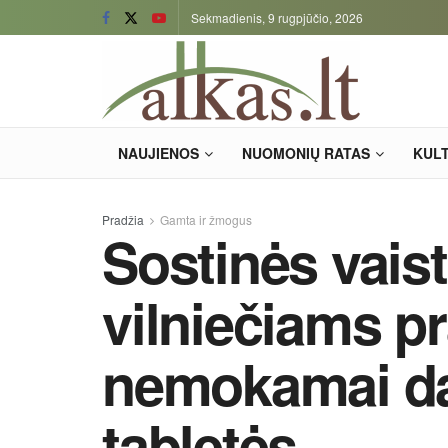
Sekmadienis, 9 rugpjūčio, 2026
NAUJIENOS
NUOMONIŲ RATAS
KUL
Pradžia
Gamta ir žmogus
Sostinės vais
vilniečiams 
nemokamai dal
tabletės