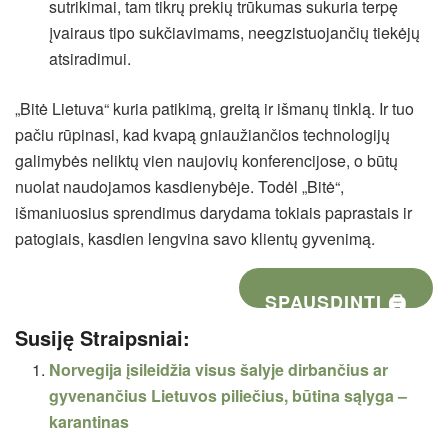
sutrikimai, tam tikrų prekių trūkumas sukuria terpę
įvairaus tipo sukčiavimams, neegzistuojančių tiekėjų
atsiradimui.
„Bitė Lietuva“ kuria patikimą, greitą ir išmanų tinklą. Ir tuo
pačiu rūpinasi, kad kvapą gniaužiančios technologijų
galimybės neliktų vien naujovių konferencijose, o būtų
nuolat naudojamos kasdienybėje. Todėl „Bitė“,
išmaniuosius sprendimus darydama tokiais paprastais ir
patogiais, kasdien lengvina savo klientų gyvenimą.
SPAUSDINTI 🖨
Susiję Straipsniai:
Norvegija įsileidžia visus šalyje dirbančius ar
gyvenančius Lietuvos piliečius, būtina sąlyga –
karantinas