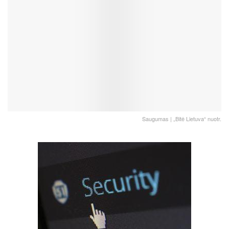
Saugumas | „Bitė Lietuva“ nuotr.