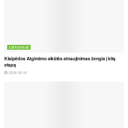
LIETUVOJE
Klaipėdos Atgimimo aikštės atnaujinimas žengia į kitą
etapą
2026 08 05