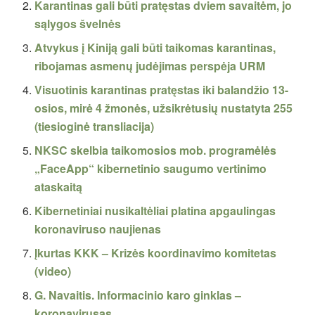
Karantinas gali būti pratęstas dviem savaitėm, jo
sąlygos švelnės
Atvykus į Kiniją gali būti taikomas karantinas,
ribojamas asmenų judėjimas perspėja URM
Visuotinis karantinas pratęstas iki balandžio 13-
osios, mirė 4 žmonės, užsikrėtusių nustatyta 255
(tiesioginė transliacija)
NKSC skelbia taikomosios mob. programėlės
„FaceApp“ kibernetinio saugumo vertinimo
ataskaitą
Kibernetiniai nusikaltėliai platina apgaulingas
koronaviruso naujienas
Įkurtas KKK – Krizės koordinavimo komitetas
(video)
G. Navaitis. Informacinio karo ginklas –
koronavirusas