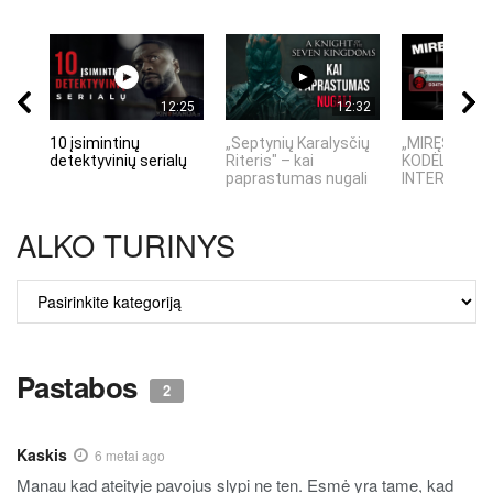
12:25
12:32
10 įsimintinų
„Septynių Karalysčių
„MIRĘS INTE
detektyvinių serialų
Riteris" – kai
KODĖL DIDŽIO
paprastumas nugali
INTERNETO N
ALKO TURINYS
ALKO
TURINYS
Pastabos
2
Kaskis
6 metai ago
Manau kad ateityje pavojus slypi ne ten. Esmė yra tame, kad