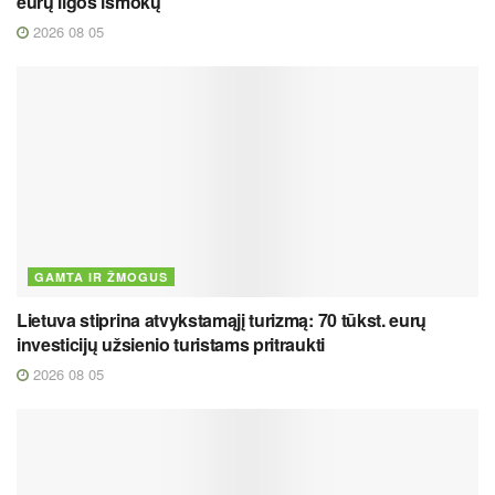
eurų ligos išmokų
2026 08 05
GAMTA IR ŽMOGUS
Lietuva stiprina atvykstamąjį turizmą: 70 tūkst. eurų
investicijų užsienio turistams pritraukti
2026 08 05