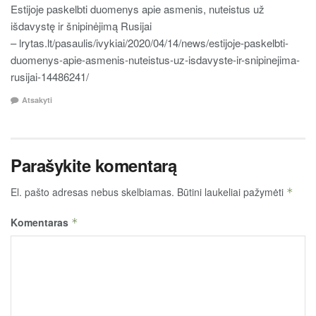
Estijoje paskelbti duomenys apie asmenis, nuteistus už
išdavystę ir šnipinėjimą Rusijai
– lrytas.lt/pasaulis/ivykiai/2020/04/14/news/estijoje-paskelbti-
duomenys-apie-asmenis-nuteistus-uz-isdavyste-ir-snipinejima-
rusijai-14486241/
Atsakyti
Parašykite komentarą
El. pašto adresas nebus skelbiamas.
Būtini laukeliai pažymėti
*
Komentaras
*