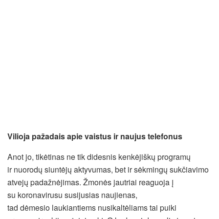
Vilioja pažadais apie vaist
us
ir nauj
u
s telefon
us
Anot jo, tikėtinas ne tik didesnis kenkėjiškų programų
ir nuorodų siuntėjų aktyvumas, bet ir sėkmingų sukčiavimo
atvejų padažnėjimas. Žmonės jautriai reaguoja į
su koronavirusu susijusias naujienas,
tad dėmesio laukiantiems nusikaltėliams tai puiki