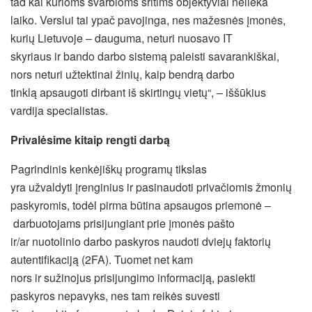
tad kai kurioms svarbioms sritims objektyviai nelieka
laiko. Verslui tai ypač pavojinga, nes mažesnės įmonės,
kurių Lietuvoje – dauguma, neturi nuosavo IT
skyriaus ir bando darbo sistemą paleisti savarankiškai,
nors neturi užtektinai žinių, kaip bendrą darbo
tinklą apsaugoti dirbant iš skirtingų vietų“, – iššūkius
vardija specialistas.
Privalėsime
kitaip rengti
darbą
Pagrindinis kenkėjiškų programų tikslas
yra užvaldyti įrenginius ir pasinaudoti privačiomis žmonių
paskyromis, todėl pirma būtina apsaugos priemonė –
darbuotojams prisijungiant prie įmonės pašto
ir/ar nuotolinio darbo paskyros naudoti dviejų faktorių
autentifikaciją (2FA). Tuomet net kam
nors ir sužinojus prisijungimo informaciją, pasiekti
paskyros nepavyks, nes tam reikės suvesti