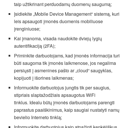
taip užtikrinant perduodamų duomenų saugumą;
Įsidiekite „Mobile Device Management“ sistemą, kuri
leis apsaugoti įmonės duomenis mobiliuose
įrenginiuose;
Kai įmanoma, visada naudokite dviejų lygių
autentifikaciją (2FA);
Priminkite darbuotojams, kad įmonės informacija turi
būti saugoma tik įmonės laikmenose, jos negalima
persiųsti į asmenines pašto ar „cloud“ saugyklas,
kopijuoti į išorines laikmenas;
Informuokite darbuotojus jungtis tik per saugius,
stipriais slaptažodžiais apsaugotus WiFi
tinklus. Idealu būtų įmonės darbuotojams parengti
paprastus paaiškinimus, kaip saugiai nustatyti namų
bevielio Interneto tinklą;
Informuokite darbuotojus kaip atpažinti kenkėjiškus