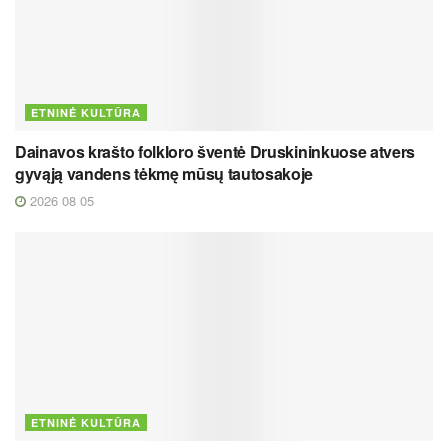
ETNINĖ KULTŪRA
Dainavos krašto folkloro šventė Druskininkuose atvers
gyvąją vandens tėkmę mūsų tautosakoje
2026 08 05
ETNINĖ KULTŪRA