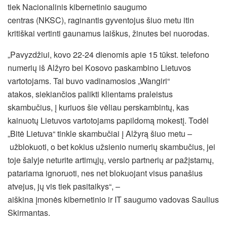
tiek Nacionalinis kibernetinio saugumo
centras (NKSC), raginantis gyventojus šiuo metu itin
kritiškai vertinti gaunamus laiškus, žinutes bei nuorodas.
„Pavyzdžiui, kovo 22-24 dienomis apie 15 tūkst. telefono
numerių iš Alžyro bei Kosovo paskambino Lietuvos
vartotojams. Tai buvo vadinamosios „Wangiri“
atakos, siekiančios palikti klientams praleistus
skambučius, į kuriuos šie vėliau perskambintų, kas
kainuotų Lietuvos vartotojams papildomą mokestį. Todėl
„Bitė Lietuva“ tinkle skambučiai į Alžyrą šiuo metu –
užblokuoti, o bet kokius užsienio numerių skambučius, jei
toje šalyje neturite artimųjų, verslo partnerių ar pažįstamų,
patariama ignoruoti, nes net blokuojant visus panašius
atvejus, jų vis tiek pasitaikys“, –
aiškina įmonės kibernetinio ir IT saugumo vadovas Saulius
Skirmantas.