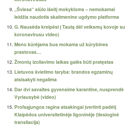
„Šviesa“ siūlo išeitį mokykloms – nemokamai
leidžia naudotis skaitmenine ugdymo platforma
G. Nausėda kreipėsi į Tautą dėl veiksmų kovoje su
koronavirusu video)
Meno kūrėjams bus mokama už kūrybines
prastovas…
Žmonių izoliavimo laikas galės būti pratęstas
Lietuvos švietimo taryba: brandos egzaminų
atsisakyti negalima
Dar dvi savaites gyvensime karantine, nusprendė
Vyriausybė (video)
Profsąjungos ragina atsakingai įvertinti padėtį
Klaipėdos universitetinėje ligoninėje (tiesioginė
transliacija)