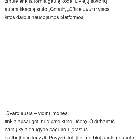
žinute ar kita forma gautą kodą. Dviejų faktorių
autentifikaciją siūlo „Gmail“, „Office 365“ ir visos
kitos darbui naudojamos platformos.
„Svarbiausia – vidinį įmonės
tinklą apsaugoti nuo pateikimo į išorę. O dirbant iš
namų kyla daugybė pagundų įprastus
apribojimus laužyti. Pavyzdžiui, jūs į darbinį paštą gaunate