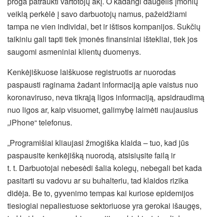
proga patraukti vartotojų akį. O kadangi daugelis įmonių
veiklą perkėlė į savo darbuotojų namus, pažeidžiami
tampa ne vien individai, bet ir ištisos kompanijos. Sukčių
taikiniu gali tapti tiek įmonės finansiniai ištekliai, tiek jos
saugomi asmeniniai klientų duomenys.
Kenkėjiškuose laiškuose registruotis ar nuorodas
paspausti raginama žadant informaciją apie vaistus nuo
koronaviruso, neva tikrąją ligos informaciją, apsidraudimą
nuo ligos ar, kaip visuomet, galimybę laimėti naujausius
„iPhone“ telefonus.
„Programišiai kliaujasi žmogiška klaida – tuo, kad jūs
paspausite kenkėjišką nuorodą, atsisiųsite failą ir
t. t. Darbuotojai nebesėdi šalia kolegų, nebegali bet kada
pasitarti su vadovu ar su buhalteriu, tad klaidos rizika
didėja. Be to, gyvenimo tempas kai kuriose epidemijos
tiesiogiai nepaliestuose sektoriuose yra gerokai išaugęs,