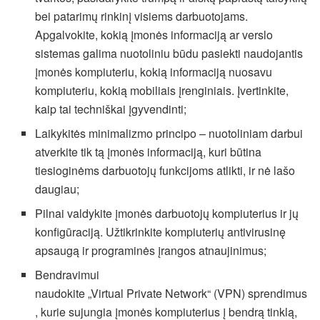
bei patarimų rinkinį visiems darbuotojams.
Apgalvokite, kokią įmonės informaciją ar verslo
sistemas galima nuotoliniu būdu pasiekti naudojantis
įmonės kompiuteriu, kokią informaciją nuosavu
kompiuteriu, kokią mobiliais įrenginiais. Įvertinkite,
kaip tai techniškai įgyvendinti;
Laikykitės minimalizmo principo – nuotoliniam darbui
atverkite tik tą įmonės informaciją, kuri būtina
tiesioginėms darbuotojų funkcijoms atlikti, ir nė lašo
daugiau;
Pilnai valdykite įmonės darbuotojų kompiuterius ir jų
konfigūraciją. Užtikrinkite kompiuterių antivirusinę
apsaugą ir programinės įrangos atnaujinimus;
Bendravimui
naudokite „Virtual Private Network“ (VPN) sprendimus
, kurie sujungia įmonės kompiuterius į bendrą tinklą,