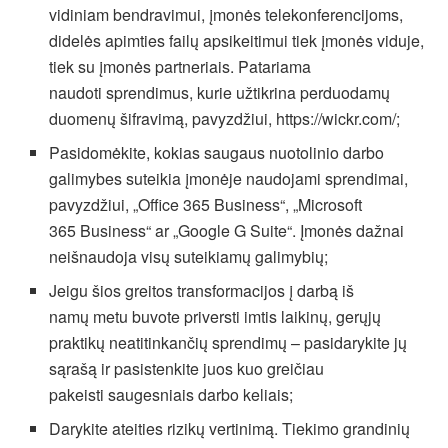
vidiniam bendravimui, įmonės telekonferencijoms,
didelės apimties failų apsikeitimui tiek įmonės viduje,
tiek su įmonės partneriais. Patariama
naudoti sprendimus, kurie užtikrina perduodamų
duomenų šifravimą, pavyzdžiui, https://wickr.com/;
Pasidomėkite, kokias saugaus nuotolinio darbo
galimybes suteikia įmonėje naudojami sprendimai,
pavyzdžiui, „Office 365 Business“, „Microsoft
365 Business“ ar „Google G Suite“. Įmonės dažnai
neišnaudoja visų suteikiamų galimybių;
Jeigu šios greitos transformacijos į darbą iš
namų metu buvote priversti imtis laikinų, gerųjų
praktikų neatitinkančių sprendimų – pasidarykite jų
sąrašą ir pasistenkite juos kuo greičiau
pakeisti saugesniais darbo keliais;
Darykite ateities rizikų vertinimą. Tiekimo grandinių