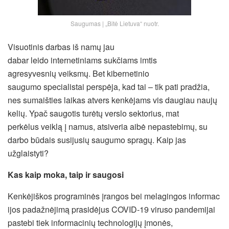
Saugumas | „Bitė Lietuva“ nuotr.
Visuotinis darbas iš namų jau
dabar leido internetiniams sukčiams imtis
agresyvesnių veiksmų. Bet kibernetinio
saugumo specialistai perspėja, kad tai – tik pati pradžia,
nes sumaišties laikas atvers kenkėjams vis daugiau naujų
kelių. Ypač saugotis turėtų verslo sektorius, mat
perkėlus veiklą į namus, atsiveria aibė nepastebimų, su
darbo būdais susijusių saugumo spragų. Kaip jas
užglaistyti?
K
as
kaip moka
, taip ir saugosi
Kenkėjiškos programinės įrangos bei melagingos informac
ijos padažnėjimą prasidėjus COVID-19 viruso pandemijai
pastebi tiek informacinių technologijų įmonės,