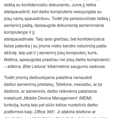
laišką su konfidencialiu dokumentu. Jums jį reikia
atsispausdinti, bet darbo kompiuteris nesujungtas su
jūsų namų spausdintuvu. Todėl jūs persisiunčiate laišką į
asmeninį paštą, išsisaugote dokumentą asmeniniame
kompiuteryje ir jį
atsispausdinate. Taip tarsi greičiau, bet konfidencialus
failas patenka į su įmone nieko bendro neturinčią pašto
dėžutę, taip pat ir į asmeninį jūsų kompiuterį, kuris,
tikėtina, apsaugotas prasčiau nei jūsų darbo kompiuteris“,
– aiškina „Bitė Lietuva“ kibernetinio saugumo vadovas.
Todėl įmonių darbuotojams patartina nenaudoti
darbui asmeninių prietaisų. Telefone, nesvarbu, ar jis
darbinis, ar asmeninis, darbo reikmėms patariama
instaliuoti „Mobile Device Management“ (MDM)
funkciją, kurią taip pat siūlo tokios nuotolinio darbo
platformos kaip „Office 365“. Ji atskiria telefone ar