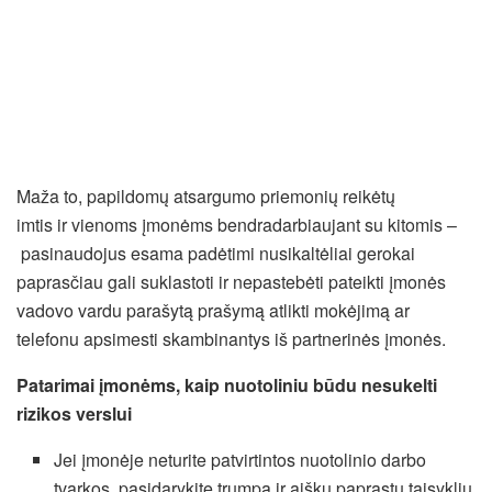
Maža to, papildomų atsargumo priemonių reikėtų
imtis ir vienoms įmonėms bendradarbiaujant su kitomis –
pasinaudojus esama padėtimi nusikaltėliai gerokai
paprasčiau gali suklastoti ir nepastebėti pateikti įmonės
vadovo vardu parašytą prašymą atlikti mokėjimą ar
telefonu apsimesti skambinantys iš partnerinės įmonės.
Patarimai
įmonėms, kaip nuotoliniu būdu nesukelti
rizikos verslui
Jei įmonėje neturite patvirtintos nuotolinio darbo
tvarkos, pasidarykite trumpą ir aiškų paprastų taisyklių