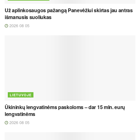
Už aplinkosaugos pažangą Panevėžiui skirtas jau antras
išmanusis suoliukas
2026 08 05
LIETUVOJE
Ūkininkų lengvatinėms paskoloms – dar 15 mln. eurų
lengvatinėms
2026 08 05