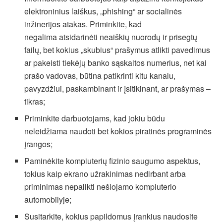
elektroninius laiškus, „phishing“ ar socialinės
inžinerijos atakas. Priminkite, kad
negalima atsidarinėti neaiškių nuorodų ir prisegtų
failų, bet kokius „skubius“ prašymus atlikti pavedimus
ar pakeisti tiekėjų banko sąskaitos numerius, net kai
prašo vadovas, būtina patikrinti kitu kanalu,
pavyzdžiui, paskambinant ir įsitikinant, ar prašymas –
tikras;
Priminkite darbuotojams, kad jokiu būdu
neleidžiama naudoti bet kokios piratinės programinės
įrangos;
Paminėkite kompiuterių fizinio saugumo aspektus,
tokius kaip ekrano užrakinimas nedirbant arba
priminimas nepalikti nešiojamo kompiuterio
automobilyje;
Susitarkite, kokius papildomus įrankius naudosite