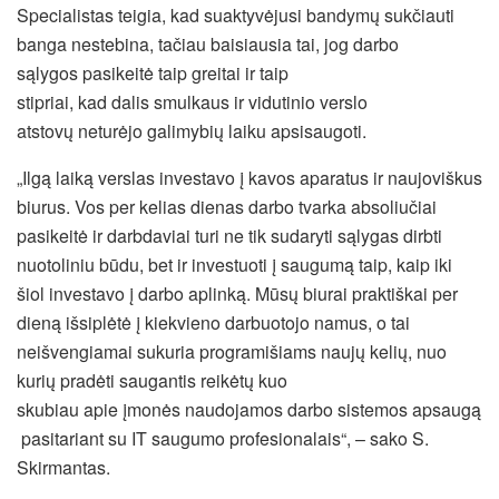
Specialistas teigia, kad suaktyvėjusi bandymų sukčiauti
banga nestebina, tačiau baisiausia tai, jog darbo
sąlygos pasikeitė taip greitai ir taip
stipriai, kad dalis smulkaus ir vidutinio verslo
atstovų neturėjo galimybių laiku apsisaugoti.
„Ilgą laiką verslas investavo į kavos aparatus ir naujoviškus
biurus. Vos per kelias dienas darbo tvarka absoliučiai
pasikeitė ir darbdaviai turi ne tik sudaryti sąlygas dirbti
nuotoliniu būdu, bet ir investuoti į saugumą taip, kaip iki
šiol investavo į darbo aplinką. Mūsų biurai praktiškai per
dieną išsiplėtė į kiekvieno darbuotojo namus, o tai
neišvengiamai sukuria programišiams naujų kelių, nuo
kurių pradėti saugantis reikėtų kuo
skubiau apie įmonės naudojamos darbo sistemos apsaugą
pasitariant su IT saugumo profesionalais“, – sako S.
Skirmantas.