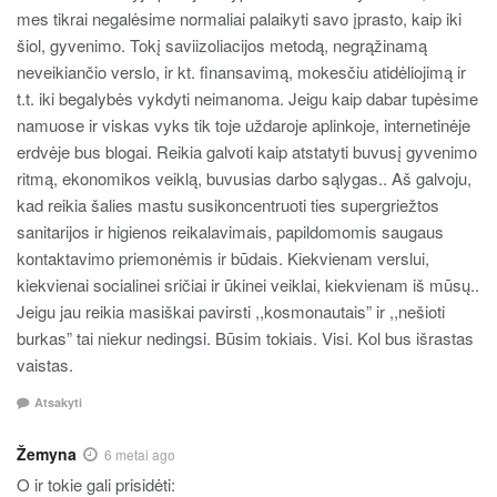
mes tikrai negalėsime normaliai palaikyti savo įprasto, kaip iki
šiol, gyvenimo. Tokį saviizoliacijos metodą, negrąžinamą
neveikiančio verslo, ir kt. finansavimą, mokesčiu atidėliojimą ir
t.t. iki begalybės vykdyti neimanoma. Jeigu kaip dabar tupėsime
namuose ir viskas vyks tik toje uždaroje aplinkoje, internetinėje
erdvėje bus blogai. Reikia galvoti kaip atstatyti buvusį gyvenimo
ritmą, ekonomikos veiklą, buvusias darbo sąlygas.. Aš galvoju,
kad reikia šalies mastu susikoncentruoti ties supergriežtos
sanitarijos ir higienos reikalavimais, papildomomis saugaus
kontaktavimo priemonėmis ir būdais. Kiekvienam verslui,
kiekvienai socialinei sričiai ir ūkinei veiklai, kiekvienam iš mūsų..
Jeigu jau reikia masiškai pavirsti ,,kosmonautais” ir ,,nešioti
burkas” tai niekur nedingsi. Būsim tokiais. Visi. Kol bus išrastas
vaistas.
Atsakyti
Žemyna
6 metai ago
O ir tokie gali prisidėti: