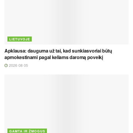
LIETUVOJE
Apklausa: dauguma už tai, kad sunkiasvoriai būtų
apmokestinami pagal keliams daromą poveikį
2026 08 05
GAMTA IR ŽMOGUS