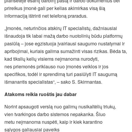
planšetėje esantį darbinį paštą ir darbo dokumentus bei
prireikus įmonė gali per kelias akimirkas visą šią
informaciją ištrinti net telefoną praradus.
„Įmonės, neturinčios atskirų IT specialistų, dažniausiai
išnaudoja tik labai mažą darbo nuotolinių būdu platformų
pasiūlą – jose egzistuoja įvairiausi saugumo nustatymai ir
apribojimai, kuriais galima sumažinti visas rizikas. Bėda ta,
kad tikslių kelių visiems neįmanoma nurodyti,
nes priemonės priklauso nuo įmonės veiklos ir jos
specifikos, todėl ir sprendimą turi pasiūlyti IT saugumą
išmanantis specialistas“, – sako S. Skirmantas.
A
takoms
reikia ruoštis jau dabar
Norint apsaugoti verslą nuo galimų nusikaltėlių triukų,
vien tvarkingos darbo sistemos nepakanka. Šiuo
metu neįmanoma nuspėti, kaip ir kiek karantino
sąlygos galiausiai paveiks