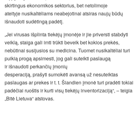
skirtingus ekonomikos sektorius, bet netolimoje
ateityje nusikaltėliams neabejotinai atsiras naujų būdų
išnaudoti sudėtingą padėtį.
„Jei virusas išplinta tiekėjų įmonėje ir jie priversti stabdyti
veiklą, staiga gali imti trūkti beveik bet kokios prekės,
nebūtinai susijusios su medicina. Tuomet nusikaltėliai turi
puikią progą apsimesti, jog gali suteikti paslaugą
ir išnaudoti perkančių įmonių
desperaciją, prašyti sumokėti avansą už nesuteiktas
paslaugas ar prekes ir t. t. Šiandien įmonė turi pradėti tokiai
padėčiai ruoštis ir kurti visų tiekėjų inventorizaciją“, – teigia
„Bitė Lietuva“ atstovas.