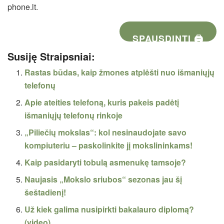
phone.lt.
SPAUSDINTI 🖨
Susiję Straipsniai:
Rastas būdas, kaip žmones atplėšti nuo išmaniųjų
telefonų
Apie ateities telefoną, kuris pakeis padėtį
išmaniųjų telefonų rinkoje
„Piliečių mokslas“: kol nesinaudojate savo
kompiuteriu – paskolinkite jį mokslininkams!
Kaip pasidaryti tobulą asmenukę tamsoje?
Naujasis „Mokslo sriubos“ sezonas jau šį
šeštadienį!
Už kiek galima nusipirkti bakalauro diplomą?
(video)