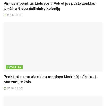
Pirmasis bendras Lietuvos ir Vokietijos pašto ženklas
įamžina Nidos dailininkų koloniją
2026 08 06
ISTORIJA
Penktasis senovės dienų renginys Merkinėje iškeliauja
partizanų takais
2026 08 06