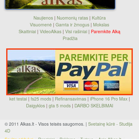
Naujienos
|
Nuomonių ratas
|
Kultūra
Visuomenė
|
Gamta ir žmogus
|
Mokslas
Skaitiniai
|
VideoAlkas
|
Visi rašiniai
|
Paremkite Alką
Pradžia
ket testai
|
fs25 mods
|
Refinansavimas
|
iPhone 16 Pro Max
|
Daigyklos
|
gta 5 mods
|
DARBO SKELBIMAI
© 2011 Alkas.lt - Visos teisės saugomos. |
Svetainę kūrė - Studija
4D