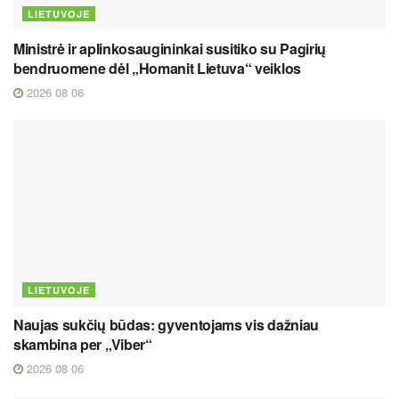
LIETUVOJE
Ministrė ir aplinkosaugininkai susitiko su Pagirių
bendruomene dėl „Homanit Lietuva“ veiklos
2026 08 06
LIETUVOJE
Naujas sukčių būdas: gyventojams vis dažniau
skambina per „Viber“
2026 08 06