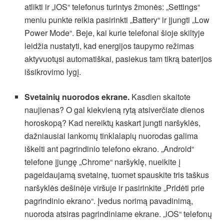
atlikti ir „iOS“ telefonus turintys žmonės: „Settings“
meniu punkte reikia pasirinkti „Battery“ ir įjungti „Low
Power Mode“. Beje, kai kurie telefonai šioje skiltyje
leidžia nustatyti, kad energijos taupymo režimas
aktyvuotųsi automatiškai, pasiekus tam tikrą baterijos
išsikrovimo lygį.
Svetainių nuorodos ekrane.
Kasdien skaitote
naujienas? O gal kiekvieną rytą atsiverčiate dienos
horoskopą? Kad nereiktų kaskart jungti naršyklės,
dažniausiai lankomų tinklalapių nuorodas galima
iškelti ant pagrindinio telefono ekrano. „Android“
telefone įjungę „Chrome“ naršyklę, nueikite į
pageidaujamą svetainę, tuomet spauskite tris taškus
naršyklės dešinėje viršuje ir pasirinkite „Pridėti prie
pagrindinio ekrano“. Įvedus norimą pavadinimą,
nuoroda atsiras pagrindiniame ekrane. „iOS“ telefonų