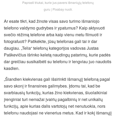
Paprasti triukai, kurie jus pavers išmaniųjų telefonų
guru | Pixabay nuotr.
Ar esate tikri, kad žinote visas savo turimo išmaniojo
telefono valdymo gudrybes ir ypatumus? Kaip aktyvuoti
svečio rėžimą telefone arba kaip vienu metu filmuoti ir
fotografuoti? Patikėkite, jūsų telefonas gali tai ir dar
daugiau. „Telia“ telefonų kategorijos vadovas Justas
Paškevičius išrinko keletą naudingų patarimų, kurie padės
dar greičiau susikalbėti su telefonu ir lengviau juo naudotis
kasdien.
„Šiandien kiekvienas gali išsirinkti išmanųjį telefoną pagal
savo skonį ir finansines galimybes. Įdomu tai, kad be
svarbiausių
funkcijų, kurias žino kiekvienas, šiuolaikiniai
įrenginiai turi nemažai įvairių pagalbinių ir net unikalių
funkcijų, apie kurias dalis vartotojų net nenutuokia, nors
telefonu naudojasi ne vienerius metus. Kad ir kokį išmanųjį