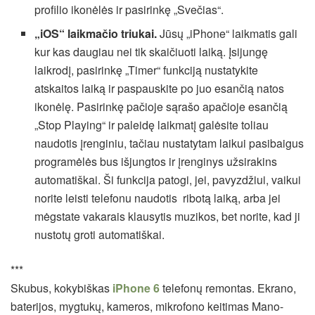
profilio ikonėlės ir pasirinkę „Svečias“.
„iOS“ laikmačio triukai.
Jūsų „iPhone“ laikmatis gali
kur kas daugiau nei tik skaičiuoti laiką. Įsijungę
laikrodį, pasirinkę „Timer“ funkciją nustatykite
atskaitos laiką ir paspauskite po juo esančią natos
ikonėlę. Pasirinkę pačioje sąrašo apačioje esančią
„Stop Playing“ ir paleidę laikmatį galėsite toliau
naudotis įrenginiu, tačiau nustatytam laikui pasibaigus
programėlės bus išjungtos ir įrenginys užsirakins
automatiškai. Ši funkcija patogi, jei, pavyzdžiui, vaikui
norite leisti telefonu naudotis ribotą laiką, arba jei
mėgstate vakarais klausytis muzikos, bet norite, kad ji
nustotų groti automatiškai.
***
Skubus, kokybiškas
iPhone 6
telefonų remontas. Ekrano,
baterijos, mygtukų, kameros, mikrofono keitimas Mano-