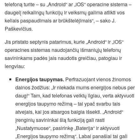
telefoną turite – su „Android“ ar „iOS“ operacine sistema –
daugelį reikalingų funkcijų ir veiksmų galima atlikti vos
keliais paspaudimais ar brūkštelėjimais“, – sako J.
Paškevičius.
Jis pristato septynis patarimus, kurie „Android“ ir „iOS“
operacines sistemas naudojančių išmaniųjų telefonų
savininkams padės jais naudotis greičiau, patogiau ir
lengviau:
Energijos taupymas.
Perfrazuojant vienos žinomos
dainos žodžius: „Ir niekada mums energijos nebus per
daug!“ Tam, kad telefonas veiktų ilgiau, verta aktyvuoti
energijos taupymo režimą – tai ypač svarbu tais
atvejais, kai jos atsargos baigia išsekti. „Android“
įrenginių savininkai šią funkciją gali rasti
„Nustatymuose“, pasirinkę „Baterija“ ir aktyvuoti
„Energijos taupymo režimą“. Labai panašiai tai gali