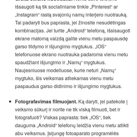
išsaugoti ką tik socialiniame tinkle „Pinterest“ ar
„Instagram“ rastą svajonių namų interjero nuotrauką.
Tai padaryti bus paprasta, jei žinosite nesudėtingas
kombinacijas. Jei turite „Android“ telefoną, išsisaugoti
ekrane matomą vaizdą galite vienu metu paspausdę
garso tildymo ir išjungimo mygtukus. „iOS“
telefonuose ekrano nuotrauka padaroma vienu metu
spaudžiant išjungimo ir „Namų“ mygtukus.
Naujesniuose modeliuose, kurie neturi „Namų“
mygtuko, šis veiksmas atliekamas vienu metu
paspaudus garso didinimo ir išjungimo mygtukus.
Fotografavimas filmuojant.
Ką daryti, jei patekote į
veiksmo sūkurį ir norite ne tik viską filmuoti, bet ir
fotografuoti? Viskas paprasta: tiek „iOS“, tiek
dauguma „Android“ telefonų leidžia vienu metu atlikti
abu veiksmus. Įsijungę fotoaparato programėlės