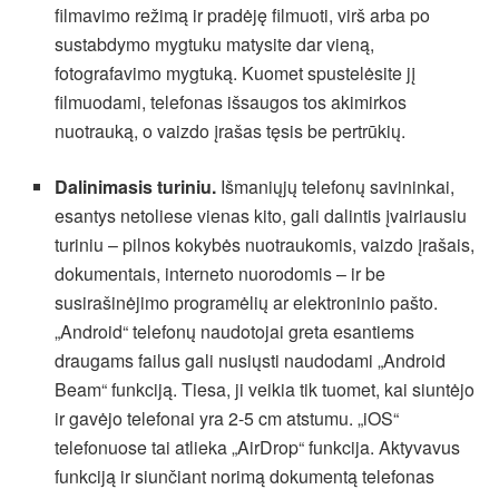
filmavimo režimą ir pradėję filmuoti, virš arba po
sustabdymo mygtuku matysite dar vieną,
fotografavimo mygtuką. Kuomet spustelėsite jį
filmuodami, telefonas išsaugos tos akimirkos
nuotrauką, o vaizdo įrašas tęsis be pertrūkių.
Dalinimasis turiniu.
Išmaniųjų telefonų savininkai,
esantys netoliese vienas kito, gali dalintis įvairiausiu
turiniu – pilnos kokybės nuotraukomis, vaizdo įrašais,
dokumentais, interneto nuorodomis – ir be
susirašinėjimo programėlių ar elektroninio pašto.
„Android“ telefonų naudotojai greta esantiems
draugams failus gali nusiųsti naudodami „Android
Beam“ funkciją. Tiesa, ji veikia tik tuomet, kai siuntėjo
ir gavėjo telefonai yra 2-5 cm atstumu. „iOS“
telefonuose tai atlieka „AirDrop“ funkcija. Aktyvavus
funkciją ir siunčiant norimą dokumentą telefonas