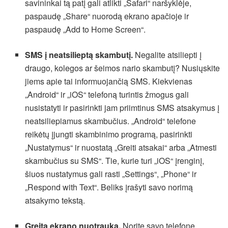
savininkai tą patį gali atlikti „Safari“ naršyklėje,
paspaudę „Share“ nuorodą ekrano apačioje ir
paspaudę „Add to Home Screen“.
SMS į neatsilieptą skambutį.
Negalite atsiliepti į
draugo, kolegos ar šeimos nario skambutį? Nusiųskite
jiems apie tai informuojančią SMS. Kiekvienas
„Android“ ir „iOS“ telefoną turintis žmogus gali
nusistatyti ir pasirinkti jam priimtinus SMS atsakymus į
neatsiliepiamus skambučius. „Android“ telefone
reikėtų įjungti skambinimo programą, pasirinkti
„Nustatymus“ ir nuostatą „Greiti atsakai“ arba „Atmesti
skambučius su SMS“. Tie, kurie turi „iOS“ įrenginį,
šiuos nustatymus gali rasti „Settings“, „Phone“ ir
„Respond with Text“. Beliks įrašyti savo norimą
atsakymo tekstą.
Greita ekrano nuotrauka.
Norite savo telefone