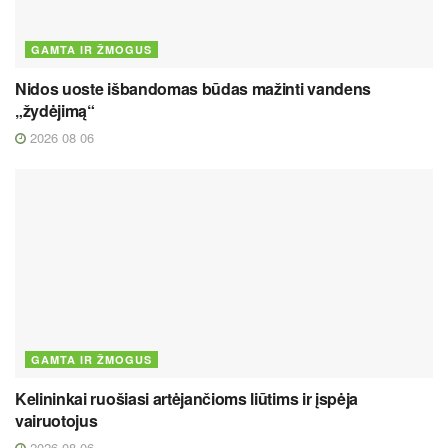
GAMTA IR ŽMOGUS
Nidos uoste išbandomas būdas mažinti vandens
„žydėjimą“
2026 08 06
GAMTA IR ŽMOGUS
Kelininkai ruošiasi artėjančioms liūtims ir įspėja
vairuotojus
2026 08 06