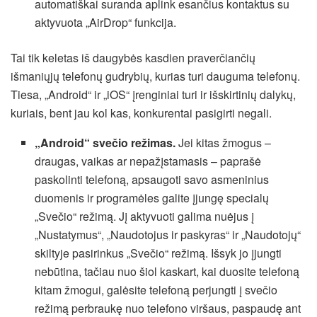
automatiškai suranda aplink esančius kontaktus su
aktyvuota „AirDrop“ funkcija.
Tai tik keletas iš daugybės kasdien praverčiančių
išmaniųjų telefonų gudrybių, kurias turi dauguma telefonų.
Tiesa, „Android“ ir „iOS“ įrenginiai turi ir išskirtinių dalykų,
kuriais, bent jau kol kas, konkurentai pasigirti negali.
„Android“ svečio režimas.
Jei kitas žmogus –
draugas, vaikas ar nepažįstamasis – paprašė
paskolinti telefoną, apsaugoti savo asmeninius
duomenis ir programėles galite įjungę specialų
„Svečio“ režimą. Jį aktyvuoti galima nuėjus į
„Nustatymus“, „Naudotojus ir paskyras“ ir „Naudotojų“
skiltyje pasirinkus „Svečio“ režimą. Išsyk jo įjungti
nebūtina, tačiau nuo šiol kaskart, kai duosite telefoną
kitam žmogui, galėsite telefoną perjungti į svečio
režimą perbraukę nuo telefono viršaus, paspaudę ant