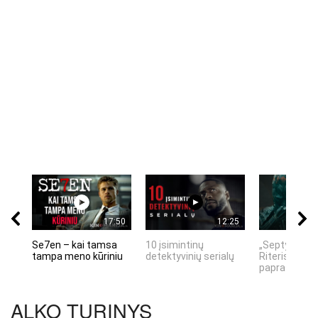
17:50
12:25
Se7en – kai tamsa
10 įsimintinų
„Septynių Ka
tampa meno kūriniu
detektyvinių serialų
Riteris" – kai
paprastumas
ALKO TURINYS