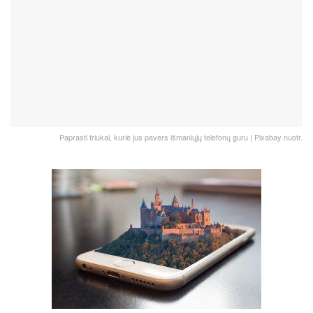
Paprasti triukai, kurie jus pavers išmaniųjų telefonų guru | Pixabay nuotr.