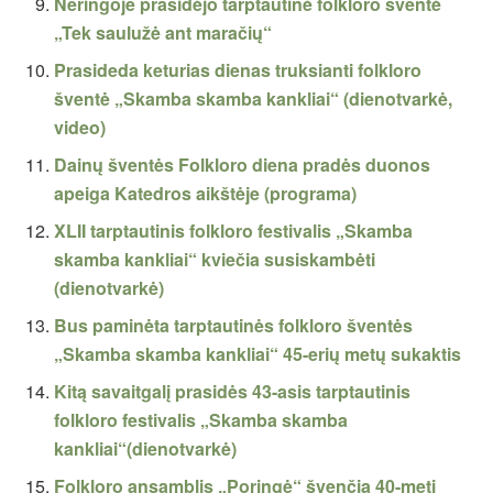
Neringoje prasidėjo tarptautinė folkloro šventė
„Tek saulužė ant maračių“
Prasideda keturias dienas truksianti folkloro
šventė „Skamba skamba kankliai“ (dienotvarkė,
video)
Dainų šventės Folkloro diena pradės duonos
apeiga Katedros aikštėje (programa)
XLII tarptautinis folkloro festivalis „Skamba
skamba kankliai“ kviečia susiskambėti
(dienotvarkė)
Bus paminėta tarptautinės folkloro šventės
„Skamba skamba kankliai“ 45-erių metų sukaktis
Kitą savaitgalį prasidės 43-asis tarptautinis
folkloro festivalis „Skamba skamba
kankliai“(dienotvarkė)
Folkloro ansamblis „Poringė“ švenčia 40-metį