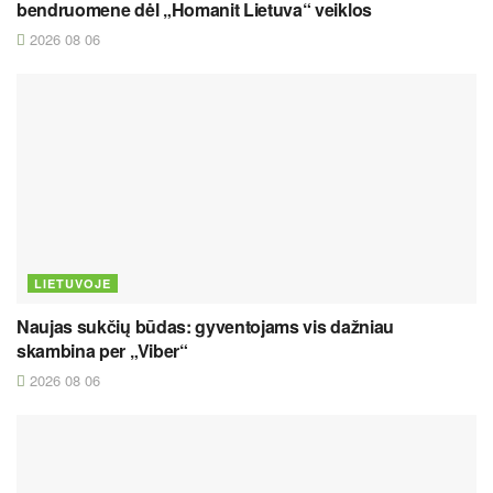
bendruomene dėl „Homanit Lietuva“ veiklos
2026 08 06
LIETUVOJE
Naujas sukčių būdas: gyventojams vis dažniau
skambina per „Viber“
2026 08 06