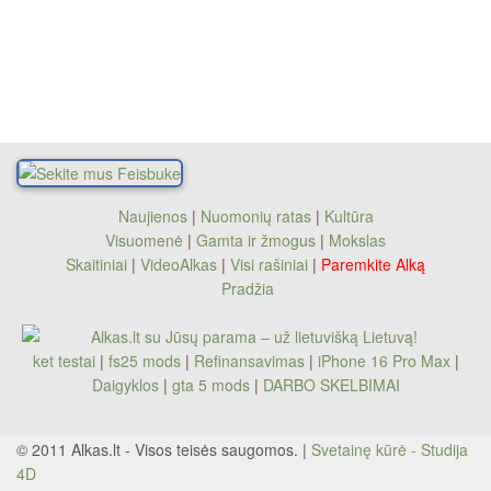
Naujienos
|
Nuomonių ratas
|
Kultūra
Visuomenė
|
Gamta ir žmogus
|
Mokslas
Skaitiniai
|
VideoAlkas
|
Visi rašiniai
|
Paremkite Alką
Pradžia
ket testai
|
fs25 mods
|
Refinansavimas
|
iPhone 16 Pro Max
|
Daigyklos
|
gta 5 mods
|
DARBO SKELBIMAI
© 2011 Alkas.lt - Visos teisės saugomos. |
Svetainę kūrė - Studija
4D