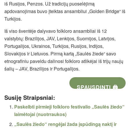
iš Rusijos, Penzos. Už tradicijų puoselėjimą
apdovanojimas buvo įteiktas ansambliui „Golden Bridge“ iš
Turkijos.
Iš viso šventėje dalyvavo folkloro ansambliai iš 12
valstybių: Brazilijos, JAV, Lenkijos, Suomijos, Latvijos,
Portugalijos, Ukrainos, Turkijos, Rusijos, Indijos,
Slovakijos ir Lietuvos. Pirmą kartą „Saulės žiede“ savo
etnografiniu paveldu dalinosi folkloro atlikėjai iš trijų naujų
šalių – JAV, Brazilijos ir Portugalijos.
SPAUSDINTI 🖨
Susiję Straipsniai:
Paskelbti pirmieji folkloro festivalio „Saulės žiedo“
laimėtojai (nuotrraukos)
„Saulės žiedo“ rengėjai žada įspūdingą naktį ir