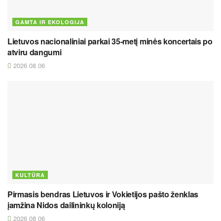
GAMTA IR EKOLOGIJA
Lietuvos nacionaliniai parkai 35-metį minės koncertais po
atviru dangumi
2026 08 06
KULTŪRA
Pirmasis bendras Lietuvos ir Vokietijos pašto ženklas
įamžina Nidos dailininkų koloniją
2026 08 06