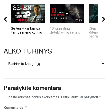
17:50
12:25
Se7en – kai tamsa
10 įsimintinų
„Septynių Ka
tampa meno kūriniu
detektyvinių serialų
Riteris" – kai
paprastumas
ALKO TURINYS
ALKO
TURINYS
Parašykite komentarą
El. pašto adresas nebus skelbiamas.
Būtini laukeliai pažymėti
*
Komentaras
*