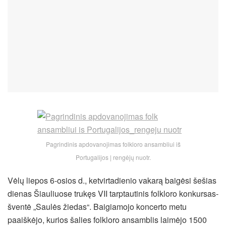
Pagrindinis apdovanojimas folkloro ansambliui iš
Portugalijos | rengėjų nuotr.
Vėlų liepos 6-osios d., ketvirtadienio vakarą baigėsi šešias
dienas Šiauliuose trukęs VII tarptautinis folkloro konkursas-
šventė „Saulės žiedas“. Baigiamojo koncerto metu
paaiškėjo, kurios šalies folkloro ansamblis laimėjo 1500