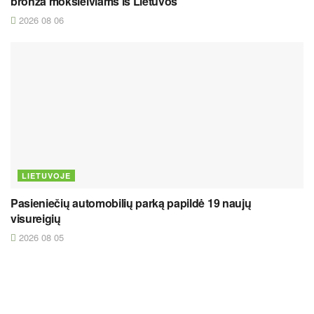
bronza moksleiviams iš Lietuvos
2026 08 06
LIETUVOJE
Pasieniečių automobilių parką papildė 19 naujų
visureigių
2026 08 05