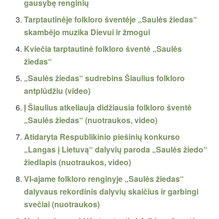
gausybę renginių
Tarptautinėje folkloro šventėje „Saulės žiedas“
skambėjo muzika Dievui ir žmogui
Kviečia tarptautinė folkloro šventė „Saulės
žiedas“
„Saulės žiedas“ sudrebins Šiaulius folkloro
antplūdžiu (video)
Į Šiaulius atkeliauja didžiausia folkloro šventė
„Saulės žiedas“ (nuotraukos, video)
Atidaryta Respublikinio piešinių konkurso
„Langas į Lietuvą“ dalyvių paroda „Saulės žiedo“
žiedlapis (nuotraukos, video)
VI-ajame folkloro renginyje „Saulės žiedas“
dalyvaus rekordinis dalyvių skaičius ir garbingi
svečiai (nuotraukos)