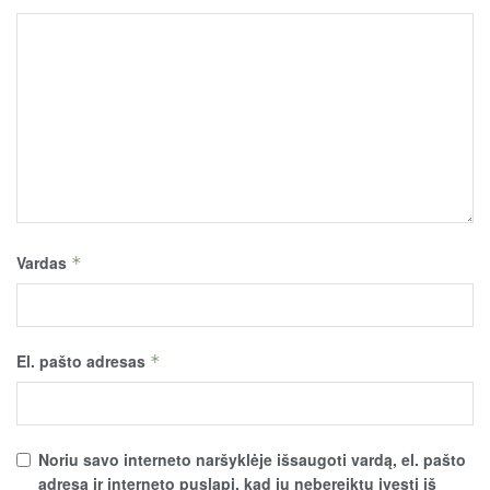
Vardas
*
El. pašto adresas
*
Noriu savo interneto naršyklėje išsaugoti vardą, el. pašto
adresą ir interneto puslapį, kad jų nebereiktų įvesti iš