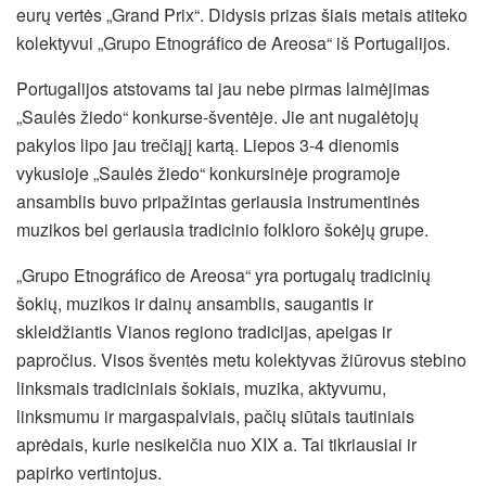
eurų vertės „Grand Prix“. Didysis prizas šiais metais atiteko
kolektyvui „Grupo Etnográfico de Areosa“ iš Portugalijos.
Portugalijos atstovams tai jau nebe pirmas laimėjimas
„Saulės žiedo“ konkurse-šventėje. Jie ant nugalėtojų
pakylos lipo jau trečiąjį kartą.
Liepos 3-4 dienomis
vykusioje „Saulės žiedo“ konkursinėje programoje
ansamblis buvo pripažintas geriausia instrumentinės
muzikos bei geriausia tradicinio folkloro šokėjų grupe.
„Grupo Etnográfico de Areosa“ yra portugalų tradicinių
šokių, muzikos ir dainų ansamblis, saugantis ir
skleidžiantis Vianos regiono tradicijas, apeigas ir
papročius. Visos šventės metu kolektyvas žiūrovus stebino
linksmais tradiciniais šokiais, muzika, aktyvumu,
linksmumu ir margaspalviais, pačių siūtais tautiniais
aprėdais, kurie nesikeičia nuo XIX a. Tai tikriausiai ir
papirko vertintojus.