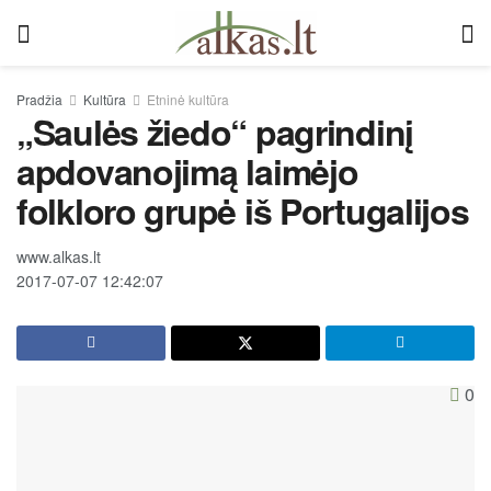
Pradžia
Kultūra
Etninė kultūra
„Saulės žiedo“ pagrindinį
apdovanojimą laimėjo
folkloro grupė iš Portugalijos
www.alkas.lt
2017-07-07 12:42:07
0