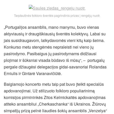
Tarptautinės folkloro šventės pagrindinis prizas | rengėjų nuotr.
„Portugalijos ansamblis, mano manymu, buvo vienas
aktyviausių ir draugiškiausių šventės kolektyvų. Labai su
jais susidraugavom, laikydavomės vieni kitų kaip šeima.
Konkurso metu stengėmės nepraleisti nei vieno jų
pasirodymo. Pasibaigus jų pasirodymams didžiausi
plojimai ir šūksniai visada būdavo iš mūsų“, – portugalų
pergale džiaugėsi delegacijos gidai-savanoriai Rolandas
Erniulis ir Gintarė Varanavičiūtė.
Baigiamojo koncerto metu taip pat buvo įteikti specialūs
apdovanojimai. Už stilizuoto folkloro populiarinimą
komisijos pirmininkės Zitos Kelmickaitės apdovanojimas
atiteko ansambliui „Cherkaschanka“ iš Ukrainos. Žiūrovų
simpatijų prizą pelnė liaudies šokių ansamblis „Venzelya“