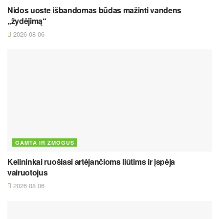
Nidos uoste išbandomas būdas mažinti vandens
„žydėjimą“
2026 08 06
GAMTA IR ŽMOGUS
Kelininkai ruošiasi artėjančioms liūtims ir įspėja
vairuotojus
2026 08 06