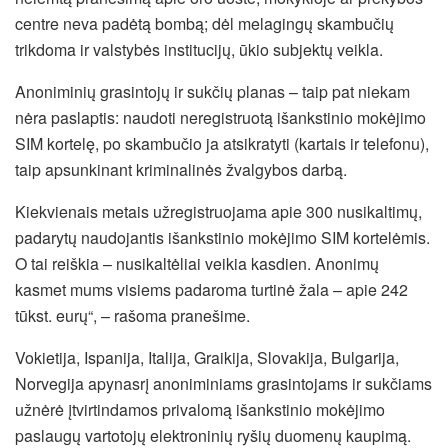
centre neva padėtą bombą; dėl melagingų skambučių
trikdoma ir valstybės institucijų, ūkio subjektų veikla.
Anoniminių grasintojų ir sukčių planas – taip pat niekam
nėra paslaptis: naudoti neregistruotą išankstinio mokėjimo
SIM kortelę, po skambučio ja atsikratyti (kartais ir telefonu),
taip apsunkinant kriminalinės žvalgybos darbą.
Kiekvienais metais užregistruojama apie 300 nusikaltimų,
padarytų naudojantis išankstinio mokėjimo SIM kortelėmis.
O tai reiškia – nusikaltėliai veikia kasdien. Anonimų
kasmet mums visiems padaroma turtinė žala – apie 242
tūkst. eurų“, – rašoma pranešime.
Vokietija, Ispanija, Italija, Graikija, Slovakija, Bulgarija,
Norvegija apynasrį anoniminiams grasintojams ir sukčiams
užnėrė įtvirtindamos privalomą išankstinio mokėjimo
paslaugų vartotojų elektroninių ryšių duomenų kaupimą.