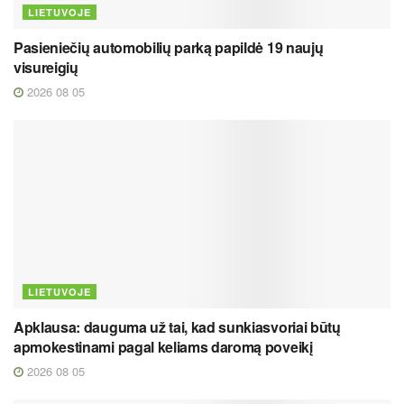
LIETUVOJE
Pasieniečių automobilių parką papildė 19 naujų
visureigių
2026 08 05
LIETUVOJE
Apklausa: dauguma už tai, kad sunkiasvoriai būtų
apmokestinami pagal keliams daromą poveikį
2026 08 05