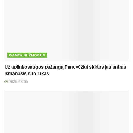
GAMTA IR ŽMOGUS
Už aplinkosaugos pažangą Panevėžiui skirtas jau antras
išmanusis suoliukas
2026 08 05