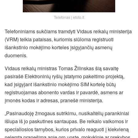
Telefonas | efoto.lt
Telefoniniams sukčiams tramdyti Vidaus reikalų ministerija
(VRM) teikia pataisas, kuriomis siūloma registruoti
išankstinio mokėjimo korteles įsigyjančių asmenų
duomenis.
Vidaus reikalų ministras Tomas Žilinskas šią savaitę
pasirašė Elektroninių ryšių įstatymo pakeitimo projektą,
kad įsigyjant išankstinio mokėjimo SIM kortelę būtų
registruojamas abonento vardas ir pavardė, asmens ar
įmonės kodas ir adresas, pranešė ministerija.
„Pasinaudoję žmogaus sutrikimu, nusikaltėlių parankiniai
išlupa iš jo paskutines santaupas. Be reikalo vaikomos ir
specialiosios tarnybos, kurios privalo reaguoti į kiekvieną
nelemtą pranešimą apie oro uoste, mokykloje ar prekybos