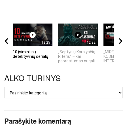
12:25
12:32
10 įsimintinų
„Septynių Karalysčių
„MIRĘS INTE
detektyvinių serialų
Riteris" – kai
KODĖL DIDŽIO
paprastumas nugali
INTERNETO N
ALKO TURINYS
ALKO
TURINYS
Parašykite komentarą