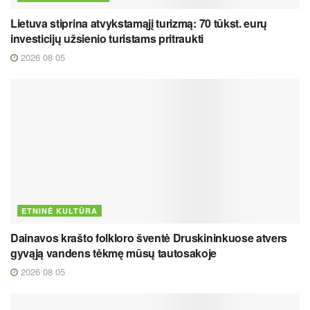
Lietuva stiprina atvykstamąjį turizmą: 70 tūkst. eurų
investicijų užsienio turistams pritraukti
2026 08 05
ETNINĖ KULTŪRA
Dainavos krašto folkloro šventė Druskininkuose atvers
gyvąją vandens tėkmę mūsų tautosakoje
2026 08 05