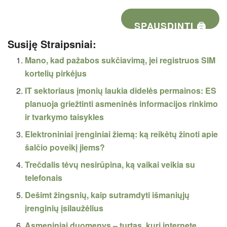
SPAUSDINTI 🖨
Susiję Straipsniai:
Mano, kad pažabos sukčiavimą, jei registruos SIM
kortelių pirkėjus
IT sektoriaus įmonių laukia didelės permainos: ES
planuoja griežtinti asmeninės informacijos rinkimo
ir tvarkymo taisykles
Elektroniniai įrenginiai žiemą: ką reikėtų žinoti apie
šalčio poveikį jiems?
Trečdalis tėvų nesirūpina, ką vaikai veikia su
telefonais
Dešimt žingsnių, kaip sutramdyti išmaniųjų
įrenginių įsilaužėlius
Asmeniniai duomenys – turtas, kurį internete