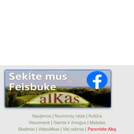
Naujienos
|
Nuomonių ratas
|
Kultūra
Visuomenė
|
Gamta ir žmogus
|
Mokslas
Skaitiniai
|
VideoAlkas
|
Visi rašiniai
|
Paremkite Alką