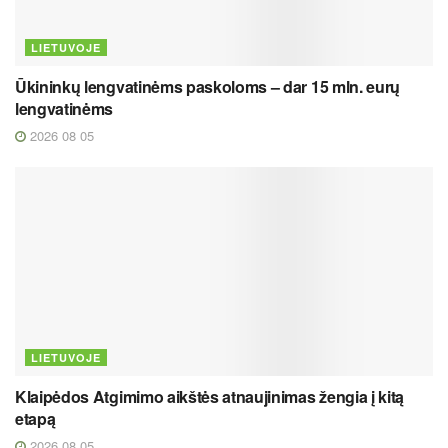
LIETUVOJE
Ūkininkų lengvatinėms paskoloms – dar 15 mln. eurų
lengvatinėms
2026 08 05
LIETUVOJE
Klaipėdos Atgimimo aikštės atnaujinimas žengia į kitą
etapą
2026 08 05