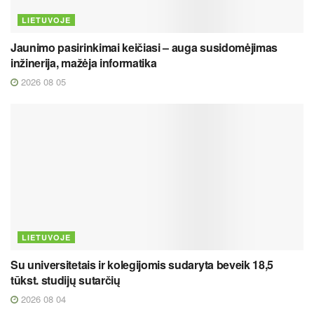
LIETUVOJE
Jaunimo pasirinkimai keičiasi – auga susidomėjimas
inžinerija, mažėja informatika
2026 08 05
LIETUVOJE
Su universitetais ir kolegijomis sudaryta beveik 18,5
tūkst. studijų sutarčių
2026 08 04