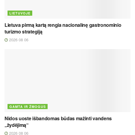
LIETUVOJE
Lietuva pirmą kartą rengia nacionalinę gastronominio
turizmo strategiją
2026 08 06
GAMTA IR ŽMOGUS
Nidos uoste išbandomas būdas mažinti vandens
„žydėjimą“
2026 08 06