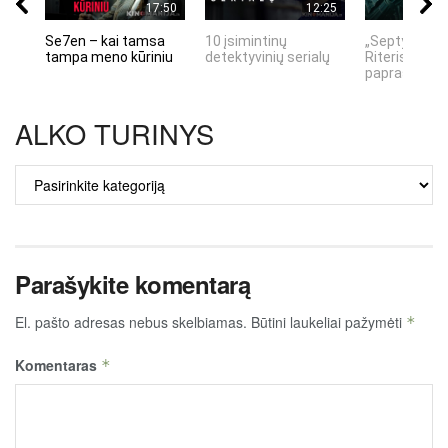
17:50
12:25
Se7en – kai tamsa
10 įsimintinų
„Septynių Ka
tampa meno kūriniu
detektyvinių serialų
Riteris" – kai
paprastumas
ALKO TURINYS
ALKO
TURINYS
Parašykite komentarą
El. pašto adresas nebus skelbiamas.
Būtini laukeliai pažymėti
*
Komentaras
*