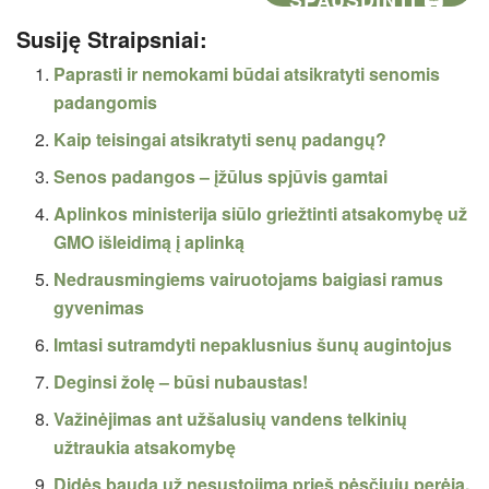
Susiję Straipsniai:
Paprasti ir nemokami būdai atsikratyti senomis
padangomis
Kaip teisingai atsikratyti senų padangų?
Senos padangos – įžūlus spjūvis gamtai
Aplinkos ministerija siūlo griežtinti atsakomybę už
GMO išleidimą į aplinką
Nedrausmingiems vairuotojams baigiasi ramus
gyvenimas
Imtasi sutramdyti nepaklusnius šunų augintojus
Deginsi žolę – būsi nubaustas!
Važinėjimas ant užšalusių vandens telkinių
užtraukia atsakomybę
Didės bauda už nesustojimą prieš pėsčiųjų perėją,