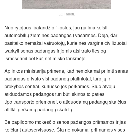
LGT nuotr.
Nuo rytojaus, balandžio 1-osios, jau galima keisti
automobilių žiemines padangas į vasarines. Deja, dar
pasitaiko nemažai vairuotojų, kurie nesivargina civilizuotai
tvarkyti senas padangas ir jomis atsikrato tiesiog
išmesdami bet kur, net miško tankmėje.
Aplinkos ministerija primena, kad nemokamai priimti senas
padangas privalo visi padangų platintojai, tarp jų ir
prekybos centrai, kuriuose jos perkamos.
Šiuo atveju
atiduodamos padangos turi būti skirtos to paties
tipo transporto priemonei, o atiduodamų padangų skaičius
atitikti perkamų padangų skaičių.
Be papildomo mokesčio senos padangos priimamos ir jas
keičiant autoservisuose. Čia nemokamai priimamos visos