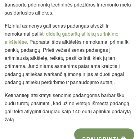
transporto priemonių techninės priežiūros ir remonto metu
susidariusios atliekos.
Fiziniai asmenys gali senas padangas atvežti ir
nemokamai palikti
didelių gabaritų atliekų surinkimo
aikštelėse
. Paprastai šios aikštelės nemokamai priima iki
penkių padangų. Prieš vežant senas padangas į
artimiausią aikštelę, reikėtų pasitikslinti, kiek jų ten
priimama. Juridiniams asmenims patariama kreiptis į
padangų atliekas tvarkančią įmonę ir jas atiduoti pagal
padangų atliekų perdirbimo ir panaudojimo sutartį.
Ketinantieji atsikratyti senomis padangomis barbarišku
būdu turėtų prisiminti, kad už ne vietoje išmestą padangą
gali tekti atlyginti daugiau kaip 140 eurų aplinkai padarytą
žalą.
SPAUSDINTI 🖨