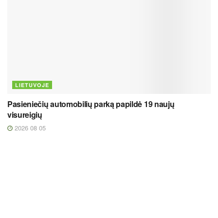
LIETUVOJE
Pasieniečių automobilių parką papildė 19 naujų
visureigių
2026 08 05