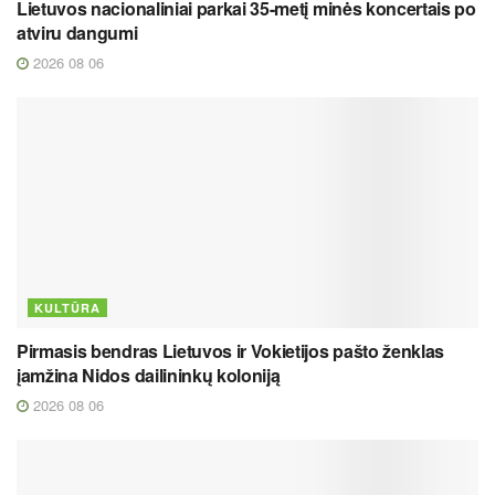
Lietuvos nacionaliniai parkai 35-metį minės koncertais po
atviru dangumi
2026 08 06
KULTŪRA
Pirmasis bendras Lietuvos ir Vokietijos pašto ženklas
įamžina Nidos dailininkų koloniją
2026 08 06