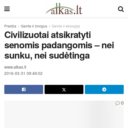
Pradžia
Gamta ir žmogus
Gamta ir ekologija
Civilizuotai atsikratyti
senomis padangomis – nei
sunku, nei sudėtinga
www.alkas.lt
2016-03-31 09:49:02
0