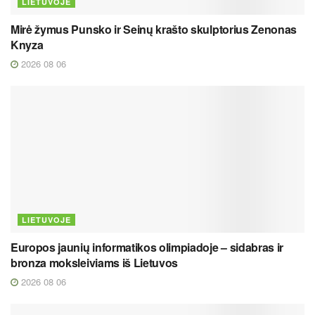
LIETUVOJE
Mirė žymus Punsko ir Seinų krašto skulptorius Zenonas
Knyza
2026 08 06
LIETUVOJE
Europos jaunių informatikos olimpiadoje – sidabras ir
bronza moksleiviams iš Lietuvos
2026 08 06