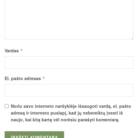
Vardas
*
El. pašto adresas
*
Noriu savo interneto naršyklėje išsaugoti vardą, el. pašto
adresą ir interneto puslapį, kad jų nebereiktų įvesti iš
naujo, kai kitą kartą vėl norėsiu parašyti komentarą.