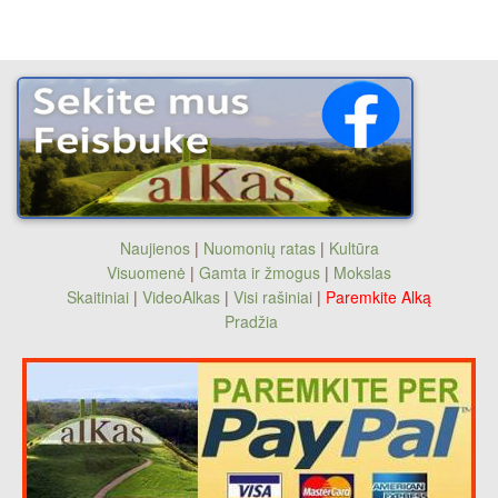
Naujienos
|
Nuomonių ratas
|
Kultūra
Visuomenė
|
Gamta ir žmogus
|
Mokslas
Skaitiniai
|
VideoAlkas
|
Visi rašiniai
|
Paremkite Alką
Pradžia