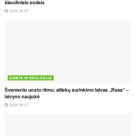
šiaudiniais sodais
2026 08 07
GAMTA IR EKOLOGIJA
Švaresnio uosto ritmu: atliekų surinkimo laivas „Rasa“ –
laivyno naujokė
2026 08 07