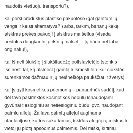
naudotis viešuoju transportu?),
kai perki produktus plastiko pakuotėse (gal galėtum jų
vengti ir keisti alternatyva? ) arba, tarkim, bananų kekę,
atskiras prekes pakuoji į atskirus maišelius (visada
nešiokis daugkartinį pirkinių maišelį – jų būna net labai
originalių!),
kai išmeti šiukšlę į šiukšliadėžę poilsiavietėje (stenkis
išsinešti tai, ką atsineši į gamtą ir išmesti ten, kur šiukšlės
surenkamos dažniau ir jų neišnešioja paukščiai ir žvėrys),
kai įsigyji kosmetikos priemonių – panagrinėk sudėtį, kad
dėl tavo pasirinktos kosmetikos nebūtų išnaudojami
gyvūnai tiesioginiu ar netiesioginiu būdu, pvz. naudojant
palmių aliejų. Žaliava palmių aliejui auginama
plantacijose, kurios sukuriamos, iškirtus atogrąžų miškus ir
vietoj jų plotą apsodinus palmėmis. Dėl miškų kirtimų