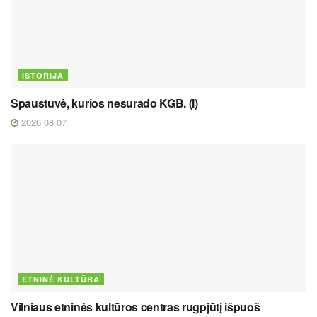
ISTORIJA
Spaustuvė, kurios nesurado KGB. (I)
2026 08 07
ETNINĖ KULTŪRA
Vilniaus etninės kultūros centras rugpjūtį išpuoš