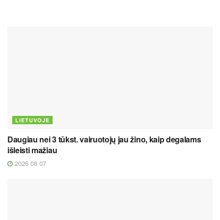
LIETUVOJE
Daugiau nei 3 tūkst. vairuotojų jau žino, kaip degalams
išleisti mažiau
2026 08 07