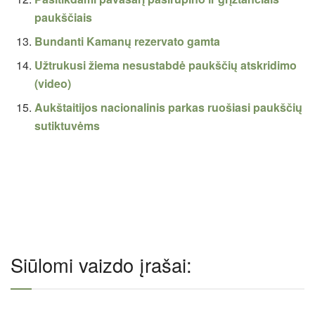
paukščiais
Bundanti Kamanų rezervato gamta
Užtrukusi žiema nesustabdė paukščių atskridimo
(video)
Aukštaitijos nacionalinis parkas ruošiasi paukščių
sutiktuvėms
Siūlomi vaizdo įrašai: