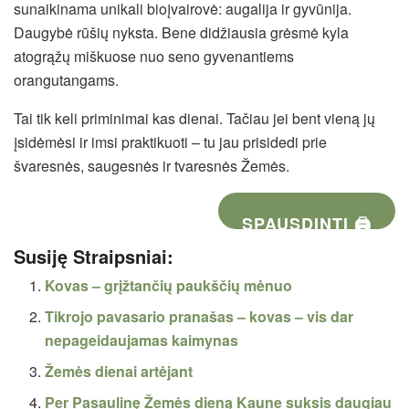
sunaikinama unikali bioįvairovė: augalija ir gyvūnija.
Daugybė rūšių nyksta. Bene didžiausia grėsmė kyla
atogrąžų miškuose nuo seno gyvenantiems
orangutangams.
Tai tik keli priminimai kas dienai. Tačiau jei bent vieną jų
įsidėmėsi ir imsi praktikuoti – tu jau prisidedi prie
švaresnės, saugesnės ir tvaresnės Žemės.
SPAUSDINTI 🖨
Susiję Straipsniai:
Kovas – grįžtančių paukščių mėnuo
Tikrojo pavasario pranašas – kovas – vis dar
nepageidaujamas kaimynas
Žemės dienai artėjant
Per Pasaulinę Žemės dieną Kaune suksis daugiau