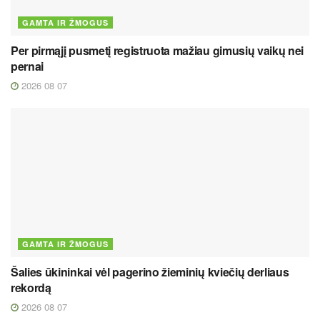
GAMTA IR ŽMOGUS
Per pirmąjį pusmetį registruota mažiau gimusių vaikų nei
pernai
2026 08 07
GAMTA IR ŽMOGUS
Šalies ūkininkai vėl pagerino žieminių kviečių derliaus
rekordą
2026 08 07