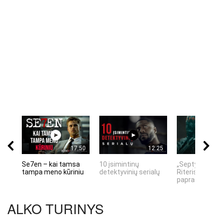
17:50
12:25
Se7en – kai tamsa
10 įsimintinų
„Septynių Ka
tampa meno kūriniu
detektyvinių serialų
Riteris" – kai
paprastumas
ALKO TURINYS