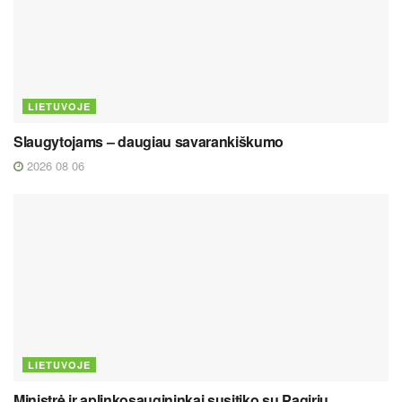
LIETUVOJE
Slaugytojams – daugiau savarankiškumo
2026 08 06
LIETUVOJE
Ministrė ir aplinkosaugininkai susitiko su Pagirių