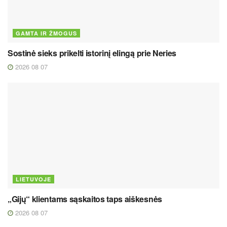
GAMTA IR ŽMOGUS
Sostinė sieks prikelti istorinį elingą prie Neries
2026 08 07
LIETUVOJE
„Gijų“ klientams sąskaitos taps aiškesnės
2026 08 07