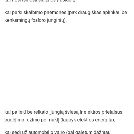
kai perki skalbimo priemones (pirk draugiškas aplinkai, be
kenksmingų fosforo junginių),
kai palieki be reikalo įjungtą šviesą ir elektros prietaisus
budėjimo režimu per naktį (taupyk elektros energiją),
kai sėdi už automobilio vairo (gal galėtum dažniau