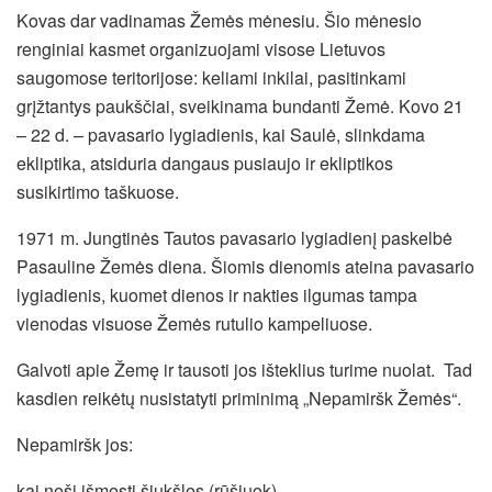
Kovas dar vadinamas Žemės mėnesiu. Šio mėnesio
renginiai kasmet organizuojami visose Lietuvos
saugomose teritorijose: keliami inkilai, pasitinkami
grįžtantys paukščiai, sveikinama bundanti Žemė. Kovo 21
– 22 d. – pavasario lygiadienis, kai Saulė, slinkdama
ekliptika, atsiduria dangaus pusiaujo ir ekliptikos
susikirtimo taškuose.
1971 m. Jungtinės Tautos pavasario lygiadienį paskelbė
Pasauline Žemės diena. Šiomis dienomis ateina pavasario
lygiadienis, kuomet dienos ir nakties ilgumas tampa
vienodas visuose Žemės rutulio kampeliuose.
Galvoti apie Žemę ir tausoti jos išteklius turime nuolat. Tad
kasdien reikėtų nusistatyti priminimą „Nepamiršk Žemės“.
Nepamiršk jos:
kai neši išmesti šiukšles (rūšiuok),