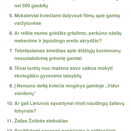
nei 500 gaublių
Moksleiviai kviečiami dalyvauti filmų apie gamtą
varžytuvėse
Ar reikia mums griežlės griežimo, perkūno oželių
mekenimo ir įspūdingo erelio skrydžio?
Tebetęsiamas šmeižtas apie didžiųjų kormoranų
nesustabdomą grėsmę gamtai
Tėvai turėtų nuo mažens savo vaikus mokyti
ekologiško gyvenimo taisyklių
Į Nemuno deltą kviečia renginys gamtoje „Vidur
vandenų“
Ar gali Lietuvos sąvartynai virsti naudingų žaliavų
lobynais?
Žalias Žolinės stebuklas
Pasitikdami pavasarį pasirūpino ir grįžtančiais