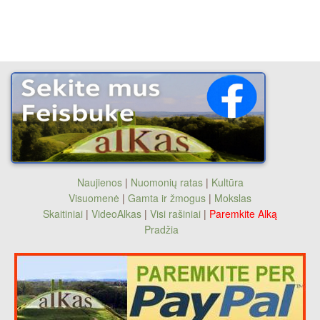
Naujienos
|
Nuomonių ratas
|
Kultūra
Visuomenė
|
Gamta ir žmogus
|
Mokslas
Skaitiniai
|
VideoAlkas
|
Visi rašiniai
|
Paremkite Alką
Pradžia