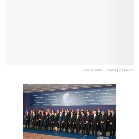
Europos vadovų taryba | lrp.lt nuotr.