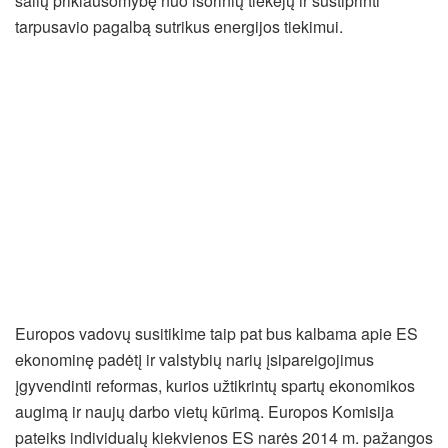
šalių priklausomybę nuo išorinių tiekėjų ir sustiprinti
tarpusavio pagalbą sutrikus energijos tiekimui.
Europos vadovų susitikime taip pat bus kalbama apie ES
ekonominę padėtį ir valstybių narių įsipareigojimus
įgyvendinti reformas, kurios užtikrintų spartų ekonomikos
augimą ir naujų darbo vietų kūrimą. Europos Komisija
pateiks individualų kiekvienos ES narės 2014 m. pažangos