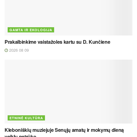
GAMTA IR EKOLOGIJA
Prakalbinkime vaistažoles kartu su D. Kunčiene
2026 08 09
ETNINĖ KULTŪRA
Kleboniškių muziejuje Senųjų amatų ir mokymų dieną
veiklų netrūko