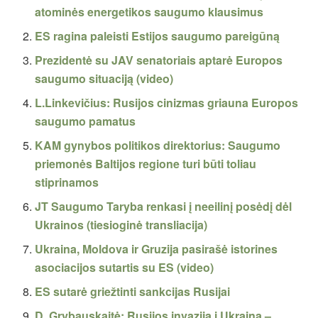
atominės energetikos saugumo klausimus
ES ragina paleisti Estijos saugumo pareigūną
Prezidentė su JAV senatoriais aptarė Europos
saugumo situaciją (video)
L.Linkevičius: Rusijos cinizmas griauna Europos
saugumo pamatus
KAM gynybos politikos direktorius: Saugumo
priemonės Baltijos regione turi būti toliau
stiprinamos
JT Saugumo Taryba renkasi į neeilinį posėdį dėl
Ukrainos (tiesioginė transliacija)
Ukraina, Moldova ir Gruzija pasirašė istorines
asociacijos sutartis su ES (video)
ES sutarė griežtinti sankcijas Rusijai
D. Grybauskaitė: Rusijos invazija į Ukrainą –