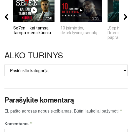
17:50
12:25
Se7en – kai tamsa
10 įsimintinų
„Septynių Ka
tampa meno kūriniu
detektyvinių serialų
Riteris" – kai
paprastumas
ALKO TURINYS
ALKO
TURINYS
Parašykite komentarą
El. pašto adresas nebus skelbiamas.
Būtini laukeliai pažymėti
*
Komentaras
*