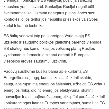
vieninga ir principinė ES valstybių pozicija sankcijų
klausimu yra itin svarbi. Sankcijos Rusijai negali būti
švelninamos, kol Ukraina neatgaus pilnos išorės sienų
kontrolės, o jos teritorijos nepaliks priešiškos valstybės
kariai ir karinė technika.
ES šalių vadovai taip pat įpareigos Vyriausiąją ES
užsienio ir saugumo politikos įgaliotinę parengti vieningą
ES strateginės komunikacijos veiksmų planą Rusijos
vykdomam informaciniam karui atremti ir Europos
viešosios erdvės saugumui užtikrinti.
Vadovų susitikime bus kalbama apie kuriamą ES
Energetikos sąjungą, kurios tikslas užtikrinti skaidrų ir
saugų apsirūpinimą energijos šaltiniais, užbaigti ES vidaus
energijos rinką, didinti energijos efektyvumą, skatinti
inovacijas ir atsinaujinančią energetiką. Tai padės užtikrinti
konkurencingas kainas Europos vartotojams, sumažinti ES