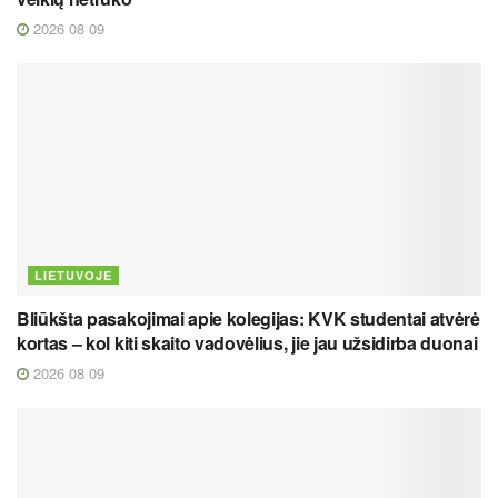
2026 08 09
LIETUVOJE
Bliūkšta pasakojimai apie kolegijas: KVK studentai atvėrė
kortas – kol kiti skaito vadovėlius, jie jau užsidirba duonai
2026 08 09