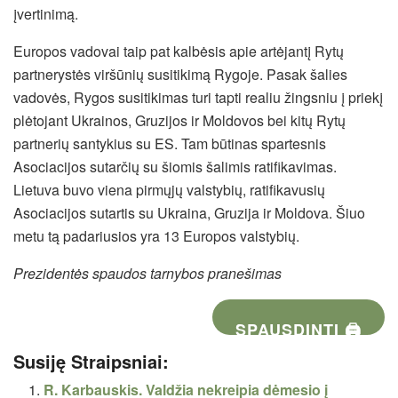
įvertinimą.
Europos vadovai taip pat kalbėsis apie artėjantį Rytų
partnerystės viršūnių susitikimą Rygoje. Pasak šalies
vadovės, Rygos susitikimas turi tapti realiu žingsniu į priekį
plėtojant Ukrainos, Gruzijos ir Moldovos bei kitų Rytų
partnerių santykius su ES. Tam būtinas spartesnis
Asociacijos sutarčių su šiomis šalimis ratifikavimas.
Lietuva buvo viena pirmųjų valstybių, ratifikavusių
Asociacijos sutartis su Ukraina, Gruzija ir Moldova. Šiuo
metu tą padariusios yra 13 Europos valstybių.
Prezidentės spaudos tarnybos pranešimas
SPAUSDINTI 🖨
Susiję Straipsniai:
R. Karbauskis. Valdžia nekreipia dėmesio į