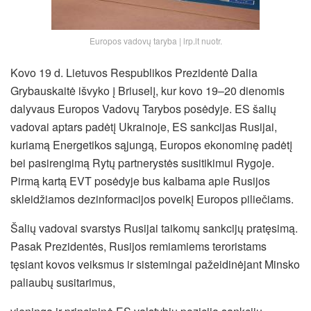
Europos vadovų taryba | lrp.lt nuotr.
Kovo 19 d. Lietuvos Respublikos Prezidentė Dalia
Grybauskaitė išvyko į Briuselį, kur kovo 19–20 dienomis
dalyvaus Europos Vadovų Tarybos posėdyje. ES šalių
vadovai aptars padėtį Ukrainoje, ES sankcijas Rusijai,
kuriamą Energetikos sąjungą, Europos ekonominę padėtį
bei pasirengimą Rytų partnerystės susitikimui Rygoje.
Pirmą kartą EVT posėdyje bus kalbama apie Rusijos
skleidžiamos dezinformacijos poveikį Europos piliečiams.
Šalių vadovai svarstys Rusijai taikomų sankcijų pratęsimą.
Pasak Prezidentės, Rusijos remiamiems teroristams
tęsiant kovos veiksmus ir sistemingai pažeidinėjant Minsko
paliaubų susitarimus,