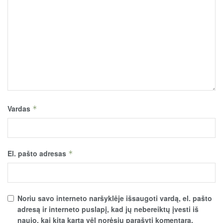
Vardas
*
El. pašto adresas
*
Noriu savo interneto naršyklėje išsaugoti vardą, el. pašto
adresą ir interneto puslapį, kad jų nebereiktų įvesti iš
naujo, kai kitą kartą vėl norėsiu parašyti komentarą.