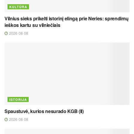
KULTŪRA
Vilnius sieks prikelti istorinį elingą prie Neries: sprendimų
ieškos kartu su vilniečiais
2026 08 08
ISTORIJA
Spaustuvė, kurios nesurado KGB (II)
2026 08 08