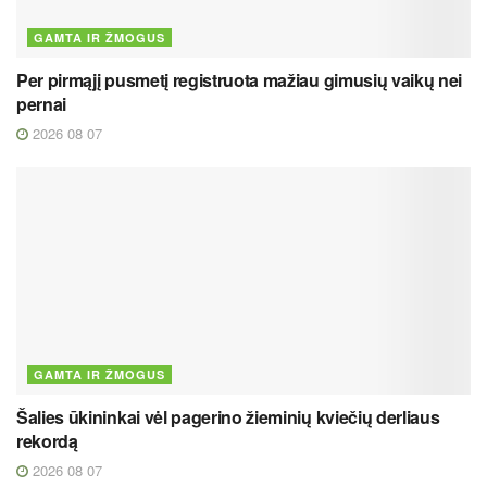
GAMTA IR ŽMOGUS
Per pirmąjį pusmetį registruota mažiau gimusių vaikų nei
pernai
2026 08 07
GAMTA IR ŽMOGUS
Šalies ūkininkai vėl pagerino žieminių kviečių derliaus
rekordą
2026 08 07