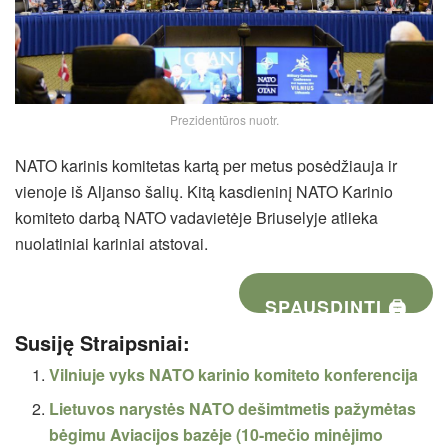
Prezidentūros nuotr.
NATO karinis komitetas kartą per metus posėdžiauja ir
vienoje iš Aljanso šalių. Kitą kasdieninį NATO Karinio
komiteto darbą NATO vadavietėje Briuselyje atlieka
nuolatiniai kariniai atstovai.
SPAUSDINTI 🖨
Susiję Straipsniai:
Vilniuje vyks NATO karinio komiteto konferencija
Lietuvos narystės NATO dešimtmetis pažymėtas
bėgimu Aviacijos bazėje (10-mečio minėjimo