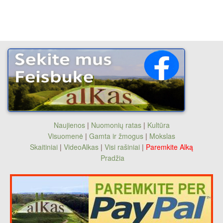
Naujienos
|
Nuomonių ratas
|
Kultūra
Visuomenė
|
Gamta ir žmogus
|
Mokslas
Skaitiniai
|
VideoAlkas
|
Visi rašiniai
|
Paremkite Alką
Pradžia