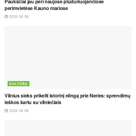
Paukščiai jau peri naujose plūduriuojančiose
perimvietėse Kauno mariose
2026 08 08
KULTŪRA
Vilnius sieks prikelti istorinį elingą prie Neries: sprendimų
ieškos kartu su vilniečiais
2026 08 08