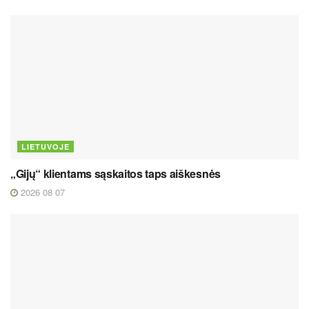
LIETUVOJE
„Gijų“ klientams sąskaitos taps aiškesnės
2026 08 07