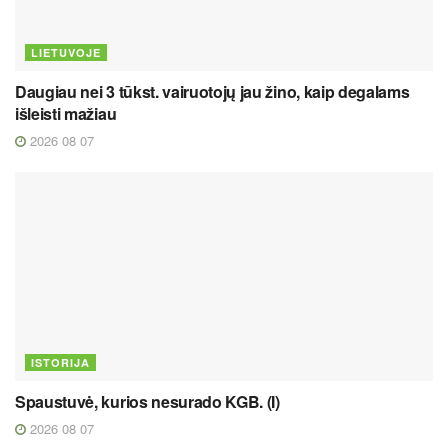
LIETUVOJE
Daugiau nei 3 tūkst. vairuotojų jau žino, kaip degalams
išleisti mažiau
2026 08 07
ISTORIJA
Spaustuvė, kurios nesurado KGB. (I)
2026 08 07