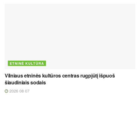
ETNINĖ KULTŪRA
Vilniaus etninės kultūros centras rugpjūtį išpuoš
šiaudiniais sodais
2026 08 07