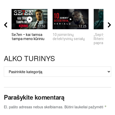
17:50
12:25
Se7en – kai tamsa
10 įsimintinų
„Septynių Ka
tampa meno kūriniu
detektyvinių serialų
Riteris" – kai
paprastumas
ALKO TURINYS
ALKO
TURINYS
Parašykite komentarą
El. pašto adresas nebus skelbiamas.
Būtini laukeliai pažymėti
*