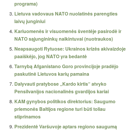
programa)
Lietuva vadovaus NATO nuolatinės parengties
laivų junginiui
Kariuomenės ir visuomenės šventėje pasirodė ir
NATO sąjungininkų naikintuvai (nuotraukos)
Neapsaugoti Rytuose: Ukrainos krizės akivaizdoje
paaiškėjo, jog NATO yra bedantė
Tarnybą Afganistano Goro provincijoje pradėjo
paskutinė Lietuvos karių pamaina
Dalyvauti pratybose „Kardo kirtis“ atvyko
Pensilvanijos nacionalinės gvardijos kariai
KAM gynybos politikos direktorius: Saugumo
priemonės Baltijos regione turi būti toliau
stiprinamos
Prezidentė Varšuvoje aptars regiono saugumą