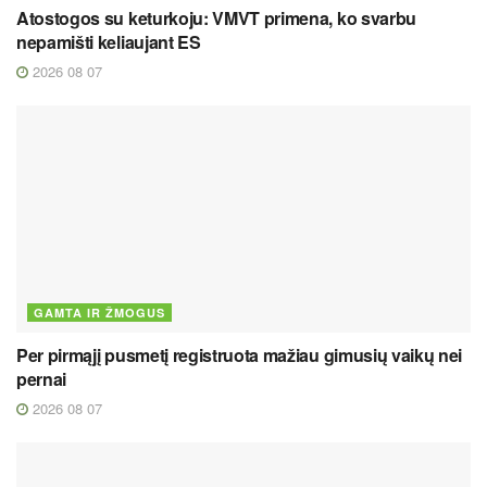
Atostogos su keturkoju: VMVT primena, ko svarbu
nepamišti keliaujant ES
2026 08 07
GAMTA IR ŽMOGUS
Per pirmąjį pusmetį registruota mažiau gimusių vaikų nei
pernai
2026 08 07