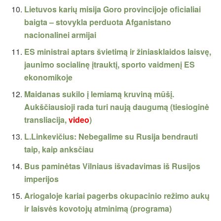
Lietuvos karių misija Goro provincijoje oficialiai
baigta – stovykla perduota Afganistano
nacionalinei armijai
ES ministrai aptars švietimą ir žiniasklaidos laisvę,
jaunimo socialinę įtrauktį, sporto vaidmenį ES
ekonomikoje
Maidanas sukilo į lemiamą kruviną mūšį.
Aukščiausioji rada turi naują daugumą (tiesioginė
transliacija,
video
)
L.Linkevičius: Nebegalime su Rusija bendrauti
taip, kaip anksčiau
Bus paminėtas Vilniaus išvadavimas iš Rusijos
imperijos
Ariogaloje kariai pagerbs okupacinio režimo aukų
ir laisvės kovotojų atminimą (programa)