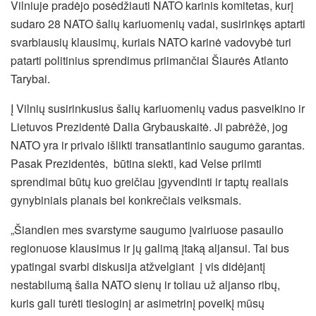
Vilniuje pradėjo posėdžiauti NATO karinis komitetas, kurį
sudaro 28 NATO šalių kariuomenių vadai, susirinkęs aptarti
svarbiausių klausimų, kuriais NATO karinė vadovybė turi
patarti politinius sprendimus priimančiai Šiaurės Atlanto
Tarybai.
Į Vilnių susirinkusius šalių kariuomenių vadus pasveikino ir
Lietuvos Prezidentė Dalia Grybauskaitė. Ji pabrėžė, jog
NATO
yra ir privalo išlikti transatlantinio saugumo garantas.
Pasak Prezidentės, būtina siekti, kad Velse priimti
sprendimai būtų kuo greičiau įgyvendinti ir taptų realiais
gynybiniais planais bei konkrečiais veiksmais.
„Šiandien mes svarstyme saugumo įvairiuose pasaulio
regionuose klausimus ir jų galimą įtaką aljansui. Tai bus
ypatingai svarbi diskusija atžvelgiant į vis didėjantį
nestabilumą šalia NATO sienų ir toliau už aljanso ribų,
kuris gali turėti tiesioginį ar asimetrinį poveikį mūsų