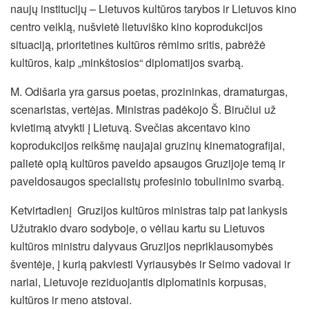
naujų institucijų – Lietuvos kultūros tarybos ir Lietuvos kino
centro veiklą, nušvietė lietuviško kino koprodukcijos
situaciją, prioritetines kultūros rėmimo sritis, pabrėžė
kultūros, kaip „minkštosios“ diplomatijos svarbą.
M. Odišaria yra garsus poetas, prozininkas, dramaturgas,
scenaristas, vertėjas. Ministras padėkojo Š. Biručiui už
kvietimą atvykti į Lietuvą. Svečias akcentavo kino
koprodukcijos reikšmę naujajai gruzinų kinematografijai,
palietė opią kultūros paveldo apsaugos Gruzijoje temą ir
paveldosaugos specialistų profesinio tobulinimo svarbą.
Ketvirtadienį Gruzijos kultūros ministras taip pat lankysis
Užutrakio dvaro sodyboje, o vėliau kartu su Lietuvos
kultūros ministru dalyvaus Gruzijos nepriklausomybės
šventėje, į kurią pakviesti Vyriausybės ir Seimo vadovai ir
nariai, Lietuvoje reziduojantis diplomatinis korpusas,
kultūros ir meno atstovai.