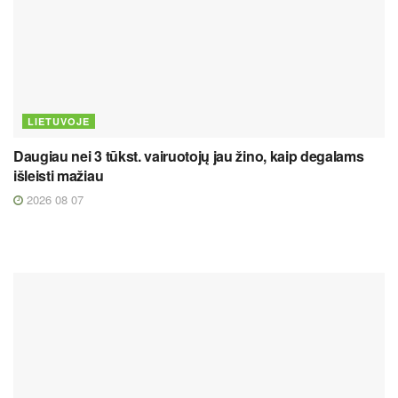
LIETUVOJE
Daugiau nei 3 tūkst. vairuotojų jau žino, kaip degalams
išleisti mažiau
2026 08 07