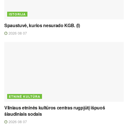
ISTORIJA
Spaustuvė, kurios nesurado KGB. (I)
2026 08 07
ETNINĖ KULTŪRA
Vilniaus etninės kultūros centras rugpjūtį išpuoš
šiaudiniais sodais
2026 08 07