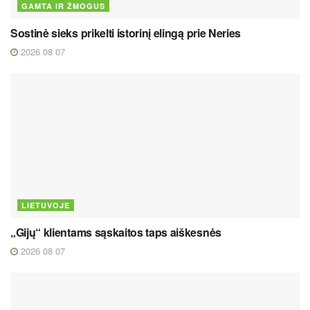
GAMTA IR ŽMOGUS
Sostinė sieks prikelti istorinį elingą prie Neries
2026 08 07
LIETUVOJE
„Gijų“ klientams sąskaitos taps aiškesnės
2026 08 07