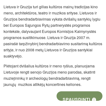
Lietuva ir Gruzija turi gilias kultūros mainų tradicijas kino
meno, architektūros, teatro ir muzikos srityse. Lietuvos ir
Gruzijos bendradarbiavimas vyksta dvišalių santykių lygiu
bei Europos Sąjungos Rytų partnerystės programos
kontekste, dalyvaujant Europos Komisijos Kaimynystės
programos susitikimuose. Lietuva ir Gruzija 2007 m.
pasirašė tarpžinybinį bendradarbiavimo susitarimą kultūros
srityje, ir nuo 2008 metų Lietuvos ir Gruzijos santykiai
suaktyvėjo.
Plėtojant dvišalius kultūros ir meno ryšius, planuojama
Lietuvoje rengti senojo Gruzijos meno parodas, skatinti
muziejininkų ir archeologų bendradarbiavimą, rengti
jaunųjų muzikos atlikėjų koncertines keliones.
SPAUSDINTI 🖨