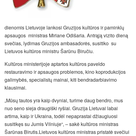
dienomis Lietuvoje lankosi Gruzijos kultūros ir paminklų
apsaugos ministras Miriane Odišaria. Antrąją vizito dieną
svečias, lydimas Gruzijos ambasadorės, susitiko su
Lietuvos kultūros ministru Šarūnu Biručiu.
Kultūros ministerijoje aptartos kultūros paveldo
restauravimo ir apsaugos problemos, kino koprodukcijos
galimybės, specialistų mainai, kiti bendradarbiavimo
klausimai.
„Mūsų tautos yra kaip dvyniai, turime daug bendro, mus
nuo seno sieja draugiški ryšiai. Gruzija Lietuvai labai
artima, kaip ir Ukraina, todėl nepaprastai džiaugiuosi
susitikęs su Jumis Vilniuje“, – sakė kultūros ministras
Šarūnas Birutis.
Lietuvos kultūros ministras pristatė svečiui