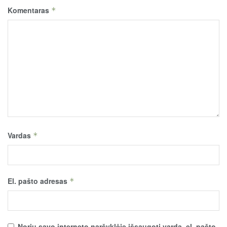
Komentaras
*
Vardas
*
El. pašto adresas
*
Noriu savo interneto naršyklėje išsaugoti vardą, el. pašto