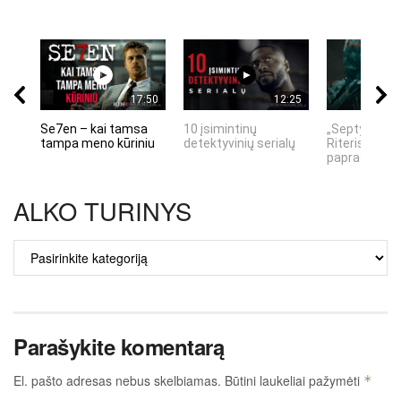
17:50
12:25
Se7en – kai tamsa
10 įsimintinų
„Septynių Ka
tampa meno kūriniu
detektyvinių serialų
Riteris" – kai
paprastumas
ALKO TURINYS
ALKO
TURINYS
Parašykite komentarą
El. pašto adresas nebus skelbiamas.
Būtini laukeliai pažymėti
*