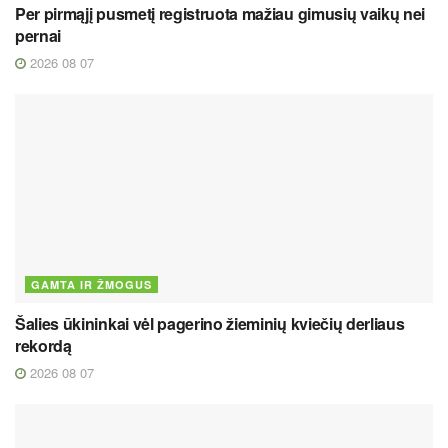
Per pirmąjį pusmetį registruota mažiau gimusių vaikų nei
pernai
2026 08 07
GAMTA IR ŽMOGUS
Šalies ūkininkai vėl pagerino žieminių kviečių derliaus
rekordą
2026 08 07