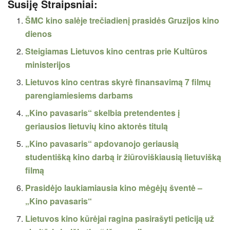
Susiję Straipsniai:
ŠMC kino salėje trečiadienį prasidės Gruzijos kino
dienos
Steigiamas Lietuvos kino centras prie Kultūros
ministerijos
Lietuvos kino centras skyrė finansavimą 7 filmų
parengiamiesiems darbams
„Kino pavasaris“ skelbia pretendentes į
geriausios lietuvių kino aktorės titulą
„Kino pavasaris“ apdovanojo geriausią
studentišką kino darbą ir žiūroviškiausią lietuvišką
filmą
Prasidėjo laukiamiausia kino mėgėjų šventė –
„Kino pavasaris“
Lietuvos kino kūrėjai ragina pasirašyti peticiją už