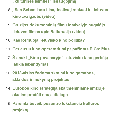
„kultūrinės išimties“ išsaugojimą
Į San Sebastiano filmų festivalį renkasi ir Lietuvos
kino žvaigždės (video)
Gruzijos dokumentinių filmų festivalyje nugalėjo
lietuvės filmas apie Baltarusiją (video)
Kas formuoja lietuviško kino politiką?
Geriausiu kino operatoriumi pripažintas R.Greičius
Šiąnakt „Kino pavasaryje“ lietuviško kino gerbėjų
laukia išbandymas
2013-aisias žadama skatinti kino gamybos,
sklaidos ir mokymų projektus
Europos kino strategija skaitmeniniame amžiuje
skatins pradėti naują dialogą
Paremta beveik pusantro tūkstančio kultūros
projektų