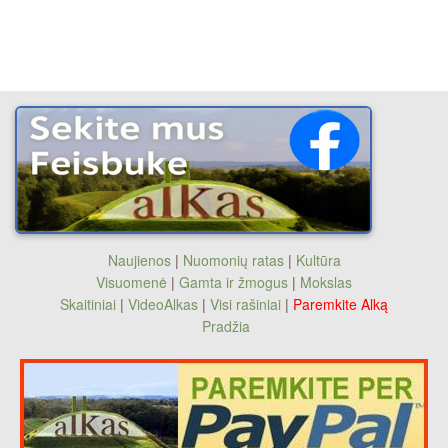
Naujienos
|
Nuomonių ratas
|
Kultūra
Visuomenė
|
Gamta ir žmogus
|
Mokslas
Skaitiniai
|
VideoAlkas
|
Visi rašiniai
|
Paremkite Alką
Pradžia