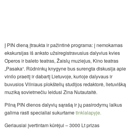
Į PIN dieną įtraukta ir pažintinė programa: į nemokamas
ekskursijas iš anksto užsiregistravusius dalyvius kvies
Operos ir baleto teatras, Žaislų muziejus, Kino teatras
„Pasaka“. Rūdninkų knygyne bus surengta diskusija apie
vinilo praeitį ir dabartį Lietuvoje, kurioje dalyvaus ir
buvusios Vilniaus plokštelių studijos redaktorė, lietuvišką
muziką sovietmečiu leidusi Zina Nutautaitė.
Pilną PIN dienos dalyvių sąrašą ir jų pasirodymų laikus
galima rasti specialiai sukurtame
tinklalapyje.
Geriausiai įvertintam kūrėjui – 3000 Lt prizas