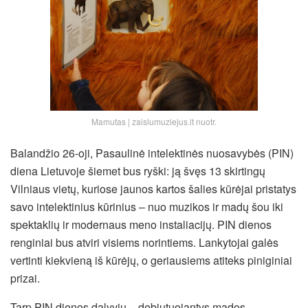
Mamutas | zaislumuziejus.lt nuotr.
Balandžio 26-oji, Pasaulinė intelektinės nuosavybės (PIN)
diena Lietuvoje šiemet bus ryški: ją švęs 13 skirtingų
Vilniaus vietų, kuriose jaunos kartos šalies kūrėjai pristatys
savo intelektinius kūrinius – nuo muzikos ir madų šou iki
spektaklių ir modernaus meno instaliacijų. PIN dienos
renginiai bus atviri visiems norintiems. Lankytojai galės
vertinti kiekvieną iš kūrėjų, o geriausiems atiteks piniginiai
prizai.
Tarp PIN dienos dalyvių – debiutuojantys mados