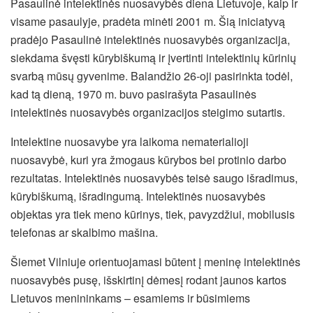
Pasaulinė intelektinės nuosavybės diena Lietuvoje, kaip ir
visame pasaulyje, pradėta minėti 2001 m. Šią iniciatyvą
pradėjo Pasaulinė intelektinės nuosavybės organizacija,
siekdama švęsti kūrybiškumą ir įvertinti intelektinių kūrinių
svarbą mūsų gyvenime. Balandžio 26-oji pasirinkta todėl,
kad tą dieną, 1970 m. buvo pasirašyta Pasaulinės
intelektinės nuosavybės organizacijos steigimo sutartis.
Intelektine nuosavybe yra laikoma nematerialioji
nuosavybė, kuri yra žmogaus kūrybos bei protinio darbo
rezultatas. Intelektinės nuosavybės teisė saugo išradimus,
kūrybiškumą, išradingumą. Intelektinės nuosavybės
objektas yra tiek meno kūrinys, tiek, pavyzdžiui, mobilusis
telefonas ar skalbimo mašina.
Šiemet Vilniuje orientuojamasi būtent į meninę intelektinės
nuosavybės pusę, išskirtinį dėmesį rodant jaunos kartos
Lietuvos menininkams – esamiems ir būsimiems