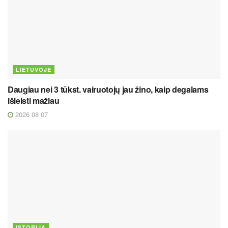
LIETUVOJE
Daugiau nei 3 tūkst. vairuotojų jau žino, kaip degalams
išleisti mažiau
2026 08 07
ISTORIJA