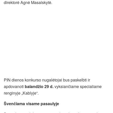
direktorė Agnė Masalskytė.
PIN dienos konkurso nugalėtojai bus paskelbti ir
apdovanoti
balandžio 29 d.
vyksiančiame specialiame
renginyje „Kablyje“.
Švenčiama visame pasaulyje