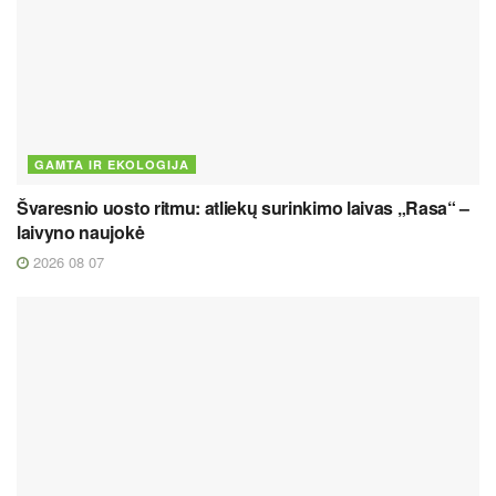
GAMTA IR EKOLOGIJA
Švaresnio uosto ritmu: atliekų surinkimo laivas „Rasa“ –
laivyno naujokė
2026 08 07