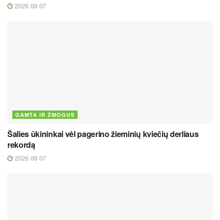
2026 08 07
GAMTA IR ŽMOGUS
Šalies ūkininkai vėl pagerino žieminių kviečių derliaus
rekordą
2026 08 07