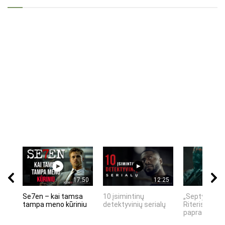
17:50
12:25
Se7en – kai tamsa
10 įsimintinų
„Septynių Ka
tampa meno kūriniu
detektyvinių serialų
Riteris" – kai
paprastumas