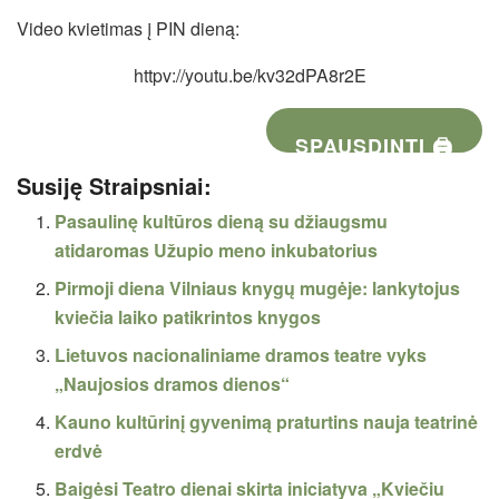
Video kvietimas į PIN dieną:
httpv://youtu.be/kv32dPA8r2E
SPAUSDINTI 🖨
Susiję Straipsniai:
Pasaulinę kultūros dieną su džiaugsmu
atidaromas Užupio meno inkubatorius
Pirmoji diena Vilniaus knygų mugėje: lankytojus
kviečia laiko patikrintos knygos
Lietuvos nacionaliniame dramos teatre vyks
„Naujosios dramos dienos“
Kauno kultūrinį gyvenimą praturtins nauja teatrinė
erdvė
Baigėsi Teatro dienai skirta iniciatyva „Kviečiu