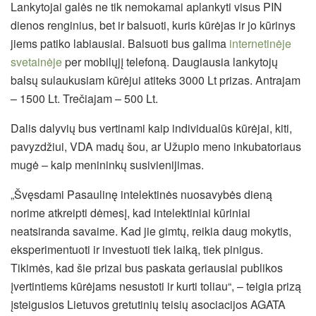
Lankytojai galės ne tik nemokamai aplankyti visus PIN
dienos renginius, bet ir balsuoti, kuris kūrėjas ir jo kūrinys
jiems patiko labiausiai. Balsuoti bus galima
internetinėje
svetainėje
per mobilųjį telefoną. Daugiausia lankytojų
balsų sulaukusiam kūrėjui atiteks 3000 Lt prizas. Antrajam
– 1500 Lt. Trečiajam – 500 Lt.
Dalis dalyvių bus vertinami kaip individualūs kūrėjai, kiti,
pavyzdžiui, VDA madų šou, ar Užupio meno inkubatoriaus
mugė – kaip menininkų susivienijimas.
„Švęsdami Pasaulinę intelektinės nuosavybės dieną
norime atkreipti dėmesį, kad intelektiniai kūriniai
neatsiranda savaime. Kad jie gimtų, reikia daug mokytis,
eksperimentuoti ir investuoti tiek laiką, tiek pinigus.
Tikimės, kad šie prizai bus paskata geriausiai publikos
įvertintiems kūrėjams nesustoti ir kurti toliau“, – teigia prizą
įsteigusios Lietuvos gretutinių teisių asociacijos AGATA