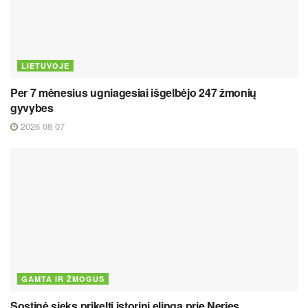
LIETUVOJE
Per 7 mėnesius ugniagesiai išgelbėjo 247 žmonių
gyvybes
2026 08 07
GAMTA IR ŽMOGUS
Sostinė sieks prikelti istorinį elingą prie Neries