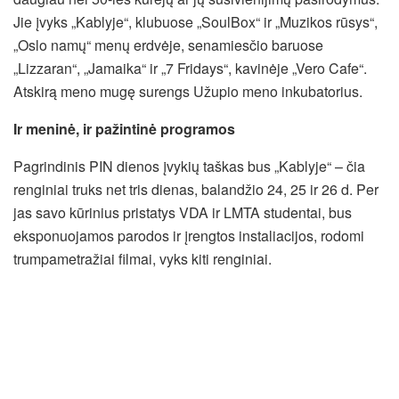
Jie įvyks „Kablyje“, klubuose „SoulBox“ ir „Muzikos rūsys“,
„Oslo namų“ menų erdvėje, senamiesčio baruose
„Lizzaran“, „Jamaika“ ir „7 Fridays“, kavinėje „Vero Cafe“.
Atskirą meno mugę surengs Užupio meno inkubatorius.
Ir meninė, ir pažintinė programos
Pagrindinis PIN dienos įvykių taškas bus „Kablyje“ – čia
renginiai truks net tris dienas, balandžio 24, 25 ir 26 d. Per
jas savo kūrinius pristatys VDA ir LMTA studentai, bus
eksponuojamos parodos ir įrengtos instaliacijos, rodomi
trumpametražiai filmai, vyks kiti renginiai.