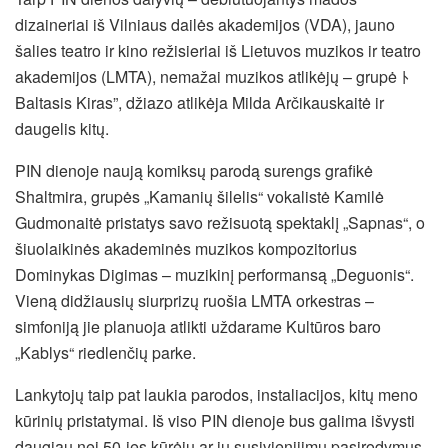
dizaineriai iš
Vilniaus dailės akademijos (VDA), jauno
šalies teatro ir kino režisieriai iš Lietuvos muzikos ir teatro
akademijos (LMTA), nemažai muzikos atlikėjų – grupė ﾄ
Baltasis Kiras”, džiazo atlikėja Milda Arčikauskaitė ir
daugelis kitų.
PIN dienoje naują komiksų parodą surengs grafikė
Shaltmira, grupės „Kamanių šilelis“ vokalistė Kamilė
Gudmonaitė pristatys savo režisuotą spektaklį „Sapnas“, o
šiuolaikinės akademinės muzikos kompozitorius
Dominykas Digimas – muzikinį performansą „Deguonis“.
Vieną didžiausių siurprizų ruošia LMTA orkestras –
simfoniją jie planuoja atlikti uždarame Kultūros baro
„Kablys“ riedlenčių parke.
Lankytojų taip pat laukia parodos, instaliacijos, kitų meno
kūrinių pristatymai. Iš viso PIN dienoje bus galima išvysti
daugiau nei 50-ies kūrėjų ar jų susivienijimų pasirodymus.