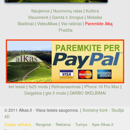
Naujienos
|
Nuomonių ratas
|
Kultūra
Visuomenė
|
Gamta ir žmogus
|
Mokslas
Skaitiniai
|
VideoAlkas
|
Visi rašiniai
|
Paremkite Alką
Pradžia
ket testai
|
fs25 mods
|
Refinansavimas
|
iPhone 16 Pro Max
|
Daigyklos
|
gta 5 mods
|
DARBO SKELBIMAI
© 2011 Alkas.lt - Visos teisės saugomos. |
Svetainę kūrė - Studija
4D
Saulės arkliukai
Renginiai
Reklama
Turinys
Apie Alkas.lt