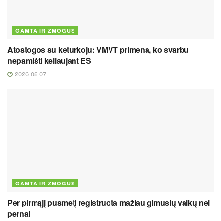
GAMTA IR ŽMOGUS
Atostogos su keturkoju: VMVT primena, ko svarbu
nepamišti keliaujant ES
2026 08 07
GAMTA IR ŽMOGUS
Per pirmąjį pusmetį registruota mažiau gimusių vaikų nei
pernai