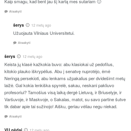
Kaip smagu, kad bent jau šį kartą mes sutariam 🙂
Atsakyti
šerys
12 metų ago
Užuojauta Vilniaus Universitetui.
Atsakyti
šerys
12 metų ago
Keista jų klasė kažkokia buvo: abu klasiokai už pedofilus,
kitokio plauko iškrypėlius. Abu į senatvę nuprotėjo, ėmė
Neringą persekioti, abu lenkams užpakalius per dvidešimt metų
laižė. Gal kokia lenkiška spyrelė, sakau, neskani pakliuvo
profesoriui? Tamošius visą laiką dergė Lietuvą, ir Briuselyje, ir
Varšuvoje, ir Maskvoje, o Sakalas, matot, su savo partine šutve
tik dabar apie tai sužinojo! Aišku, geriau vėliau negu niekad.
Atsakyti
VU gėdai
12 metų ago