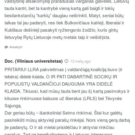
valstybinę atsakomybę praradusias varganas galveles. Lietuvių
tauta kantri, bet ta kantrybė vieną kartą gali baigti ir tokių
besilankstančių “karklų” daugiau neišrinkti. Matyt, seniai būtų
laikas tai jau padaryti, nes tiek Butkevičiaus kairieji, liberalai ir
Kubiliaus dešinieji pasakyti ryžtengsnio žodžio, kuris gintų
lietuvybę Rytų Lietuvoje metų metais taip ir neišdrįsta.
Atsakyti
Doc. (Vilniaus universitetas)
12 metų ago
PRITARIU! LLRA pakvietimas į valdančiąją koaliciją buvo (ir
tebėra) didelė klaida. O IR PATI DABARTINĖ SOCIKŲ IR
POPULISTŲ VALDANČIOJI DAUGUMA YRA DIDELĖ
KLAIDA. Tikiuosi, kad mūsų tauta bent jau šį kartą pasimokys ir
kituose rinkimuose balsuos už liberalus (LRLS) bei Tėvynės
Sąjungą.
Dar geriau būtų – išankstiniai Seimo rinkimai. Štai kur galėtų
pasireikšti mūsų aktyvieji parašų rinkėjai. Nors vieną gerą darbą
jie padarytų. O ir aš mielai prisidėčiau ir aktyviai rinkčiau
parašus. Tad ne bereikalingiems ir Lietuvos interesams