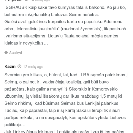
IŠGRAUŠK kaip sakė tavo kumyras tata iš balkono. Ko jau ko,
bet estrelininkų-lunatikų LIetuvos Seime nereikia.
Galėsi avėti geležines kurpaites kartu su pupuliuku Adomenu
arba ,,tolerastiniu jaunimėliu” (raudonai-žydrasiais), tik pasiruoš
įvairioms situacijoms. Lietuvių Tauta nelabai mėgta gamtos
klaidas ir nevykėlius…
Atsakyti
Kažin
12 metų ago
Svarbiau yra kitkas, o, būtent, tai, kad LLRA sąrašo patekimas į
Seimą, o gal net ir į valdančiąją koaliciją, gali būti buvo
pažadėtas, kaip galima manyti iš Sikorskio ir Komorovskio
užuominų, jų viešai išsakomų dar likus maždaug 1,5 metų iki
Seimo rinkimų, kad būsimas Seimas bus Lenkijai palankus.
Tačiau, kaip paprastai, taip ir šį kartą Sakalui terūpi tik siauri
partijos reikalai, o ne susigaudyti, kas apskritai vyksta Lietuvos
politikoje…
Juk Linkevičiaus lėkimas į Lenkiją atsiprašyti yra iš tos pačios