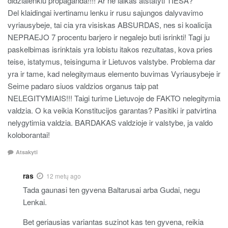
didzialenkiu propaganda!!!! Ar ne laikas atstatyti TIESA?
Del klaidingai ivertinamu lenku ir rusu sajungos dalyvavimo
vyriausybeje, tai cia yra visiskas ABSURDAS, nes si koalicija
NEPRAEJO 7 procentu barjero ir negalejo buti isrinkti! Tagi ju
paskelbimas isrinktais yra lobistu itakos rezultatas, kova pries
teise, istatymus, teisinguma ir Lietuvos valstybe. Problema dar
yra ir tame, kad nelegitymaus elemento buvimas Vyriausybeje ir
Seime padaro siuos valdzios organus taip pat
NELEGITYMIAIS!!! Taigi turime Lietuvoje de FAKTO nelegitymia
valdzia. O ka veikia Konstitucijos garantas? Pasitiki ir patvirtina
nelygytimia valdzia. BARDAKAS valdzioje ir valstybe, ja valdo
koloborantai!
Atsakyti
ras
12 metų ago
Tada gaunasi ten gyvena Baltarusai arba Gudai, negu
Lenkai.
Bet geriausias variantas suzinot kas ten gyvena, reikia