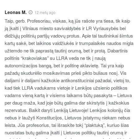
Leonas M.
12 metų ago
Taip, gerb. Profesoriau, viskas, ką jūs rašote yra tiesa, tik kaip
ją įkalti į Vilniaus miesto savivaldybės ir LR Vyriausybės bei
didžiųjų politinių partijų vadovų protus. Apie tai tautininkai šimtus
kartų sakė, bet laikinos valdžiukės ir trumpalaikės naudos migla
užtemdo ne tik paprastą tautinį orumą, bet ir protą. Dabartinis
politinis “krakoviakas” su LLRA veda ne tik į naują
autonomizacijos bangą, bet ir politinę aklavietę. Tai yra kaip
pažadų skudurėlio mosikavimas prieš pikto buliaus nosį. Vis
dalijami ir dalijami kažkokie antikonstituciniai pažadai, vietoj to,
kad tiek LLRA vadukams vietoje ir Lenkijos užsienio politikos
vadams vieną kartą ir visiems laikams būtų pasakyta – Lietuva
per daug maža, kad joje būtų galima dar skirstytis į kažkokius
rezervatus. Baikit daryti Lenkiją Lietuvoje! Lenkijos kolonijų čia
nebus ir laužyti Konstitucijos, Lietuvos įstatymų niekam nebus
leista. Jūs profesorius, tai išraskite tokį “plaktuką”, kuriuo šias
nuostatas butų galima įkalti į Lietuvos politikų tautinį orumą ir