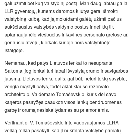
gali užimti bet kurį valstybinį postą. Man daug labiau gaila
LLR gyventojų, kuriems daromos kliūtys gerai išmokti
valstybinę kalbą, kad ją mokėdami galėtų užimti pačius
aukščiausius valstybės valdymo postus ir neliktų tik
aptarnaujančio viešbučius ir kavines personalo gretose ar,
geriausiu atveju, klerkais kurioje nors valstybinėje
įstaigoje.
Nemanau, kad patys Lietuvos lenkai to nesupranta.
Sakoma, jog lenkai turi labai išvystytą orumo ir savigarbos
jausmą. Lietuvos lenkų dalis, gal būt, neturi tokių savybių,
vengia mąstyti patys, todėl aklai klauso rezervato
architekto p. Valdemaro Tomaševskio, kuris dėl savo
karjeros pasiryžęs paaukoti visos lenkų bendruomenės
garbę ir orumą nesiskaitydamas su priemonėmis.
Vertinant p. V. Tomaševskio ir jo vadovaujamos LLRA
veiklą reikia pasakyti, kad ji nukreipta Valstybė pamatų