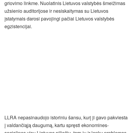
griovimo linkme. Nuolatinis Lietuvos valstybės šmeižimas
užsienio auditorijose ir nesiskaitymas su Lietuvos
įstatymais darosi pavojingi pačiai Lietuvos valstybės
egzistencijai.
LLRA nepasinaudojo istoriniu šansu, kurį ji gavo pakviesta
į valdančiąją daugumą, kartu spręsti ekonomines-
socialines visų Lietuvos piliečių, tarp jų ir lenkų problemas.