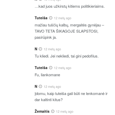
…kad juos užkirstų kitiems politikieriaims.
Tuteiša
12 metų ago
mažiau tuščių kalbų, mergaitės gynėjau –
TAVO TETA ŠIKAGOJE SLAPSTOSI,
pasirūpink ja.
N
12 metų ago
Tu kliedi. Jei nekliedi, tai gini pedofilus.
Tuteiša
12 metų ago
Fu, liankomane
N
12 metų ago
Įdomu, kaip tuteiša gali būti ne lenkomanė ir
dar kaltinti kitus?
Žemaitis
12 metų ago