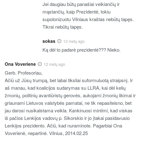
Jei daugiau būtų panašiai veikiančių ir
mąstančių, kaip Prezidentė, tokiu
supolonizuotu Vilniaus kraštas nebūtų tapęs.
Tikrai nebūtų tapęs.
sokas
12 metų ago
Ką dėl to padarė prezidentė??? Nieko.
Ona Voveriene
12 metų ago
Gerb. Profesoriau,
Ačiū už Jūsų trumpą, bet labai tiksliai suformuluotą straipsnį. Ir
aš manau, kad koalicijos sudarymas su LLRA, kai dėl kelių
žmonių, politinių avantiūristų gerovės, aukojami žmonių likimai ir
griaunami Lietuvos valstybės pamatai, ne tik nepasiteisno, bet
jau darosi nusikalstama veikla. Kankinuosi mintimi, kad viskas
iš pačios Lenkijos vadovų p. Sikorskio ir jo įtakai pasidavusio
Lenkijos prezidento. Ačiū, kad nuraminote. Pagarbiai Ona
Voverienė, nepartinė. Vilnius, 2014.02.25