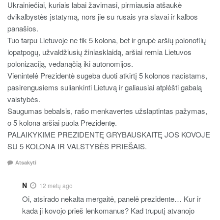
Ukrainiečiai, kuriais labai žavimasi, pirmiausia atšaukė
dvikalbystės įstatymą, nors jie su rusais yra slavai ir kalbos
panašios.
Tuo tarpu Lietuvoje ne tik 5 kolona, bet ir grupė aršių polonofilų
lopatpogų, užvaldžiusių žiniasklaidą, aršiai remia Lietuvos
polonizaciją, vedanąčią iki autonomijos.
Vienintelė Prezidentė sugeba duoti atkirtį 5 kolonos nacistams,
pasirengusiems suliankinti Lietuvą ir galiausiai atplėšti gabalą
valstybės.
Saugumas bebalsis, rašo menkavertes užslaptintas pažymas,
o 5 kolona aršiai puola Prezidentę.
PALAIKYKIME PREZIDENTĘ GRYBAUSKAITĘ JOS KOVOJE
SU 5 KOLONA IR VALSTYBĖS PRIEŠAIS.
Atsakyti
N
12 metų ago
Oi, atsirado nekalta mergaitė, panelė prezidente… Kur ir
kada ji kovojo prieš lenkomanus? Kad truputį atvanojo