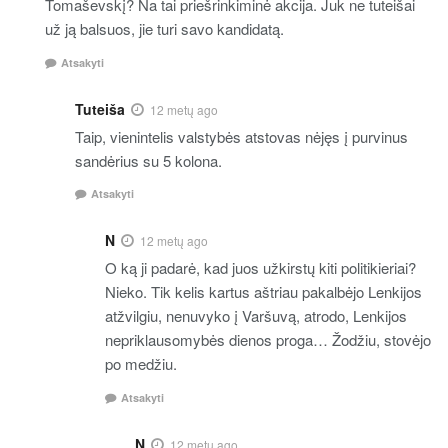
Tomaševskį? Na tai priešrinkiminė akcija. Juk ne tuteišai
už ją balsuos, jie turi savo kandidatą.
Atsakyti
Tuteiša
12 metų ago
Taip, vienintelis valstybės atstovas nėjęs į purvinus
sandėrius su 5 kolona.
Atsakyti
N
12 metų ago
O ką ji padarė, kad juos užkirstų kiti politikieriai?
Nieko. Tik kelis kartus aštriau pakalbėjo Lenkijos
atžvilgiu, nenuvyko į Varšuvą, atrodo, Lenkijos
nepriklausomybės dienos proga… Žodžiu, stovėjo
po medžiu.
Atsakyti
N
12 metų ago