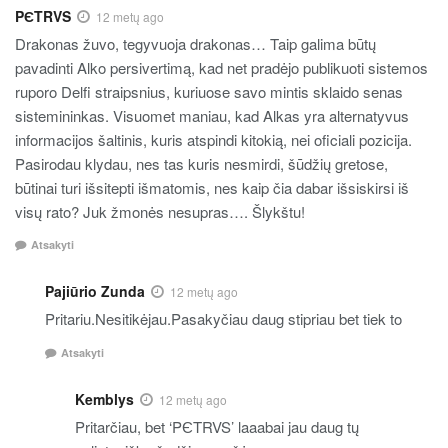
PЄTRVS
12 metų ago
Drakonas žuvo, tegyvuoja drakonas… Taip galima būtų
pavadinti Alko persivertimą, kad net pradėjo publikuoti sistemos
ruporo Delfi straipsnius, kuriuose savo mintis sklaido senas
sistemininkas. Visuomet maniau, kad Alkas yra alternatyvus
informacijos šaltinis, kuris atspindi kitokią, nei oficiali pozicija.
Pasirodau klydau, nes tas kuris nesmirdi, šūdžių gretose,
būtinai turi išsitepti išmatomis, nes kaip čia dabar išsiskirsi iš
visų rato? Juk žmonės nesupras…. Šlykštu!
Atsakyti
Pajiūrio Zunda
12 metų ago
Pritariu.Nesitikėjau.Pasakyčiau daug stipriau bet tiek to
Atsakyti
Kemblys
12 metų ago
Pritarčiau, bet ‘PЄTRVS’ laaabai jau daug tų