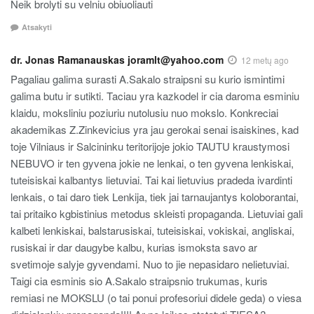
Neik brolyti su velniu obiuoliauti
Atsakyti
dr. Jonas Ramanauskas joramlt@yahoo.com
12 metų ago
Pagaliau galima surasti A.Sakalo straipsni su kurio ismintimi
galima butu ir sutikti. Taciau yra kazkodel ir cia daroma esminiu
klaidu, moksliniu poziuriu nutolusiu nuo mokslo. Konkreciai
akademikas Z.Zinkevicius yra jau gerokai senai isaiskines, kad
toje Vilniaus ir Salcininku teritorijoje jokio TAUTU kraustymosi
NEBUVO ir ten gyvena jokie ne lenkai, o ten gyvena lenkiskai,
tuteisiskai kalbantys lietuviai. Tai kai lietuvius pradeda ivardinti
lenkais, o tai daro tiek Lenkija, tiek jai tarnaujantys koloborantai,
tai pritaiko kgbistinius metodus skleisti propaganda. Lietuviai gali
kalbeti lenkiskai, balstarusiskai, tuteisiskai, vokiskai, angliskai,
rusiskai ir dar daugybe kalbu, kurias ismoksta savo ar
svetimoje salyje gyvendami. Nuo to jie nepasidaro nelietuviai.
Taigi cia esminis sio A.Sakalo straipsnio trukumas, kuris
remiasi ne MOKSLU (o tai ponui profesoriui didele geda) o viesa