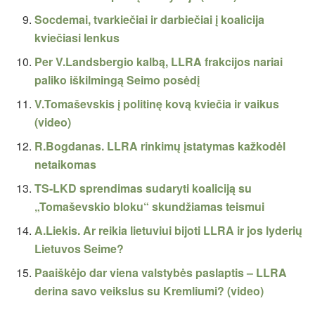
Socdemai, tvarkiečiai ir darbiečiai į koalicija
kviečiasi lenkus
Per V.Landsbergio kalbą, LLRA frakcijos nariai
paliko iškilmingą Seimo posėdį
V.Tomaševskis į politinę kovą kviečia ir vaikus
(video)
R.Bogdanas. LLRA rinkimų įstatymas kažkodėl
netaikomas
TS-LKD sprendimas sudaryti koaliciją su
„Tomaševskio bloku“ skundžiamas teismui
A.Liekis. Ar reikia lietuviui bijoti LLRA ir jos lyderių
Lietuvos Seime?
Paaiškėjo dar viena valstybės paslaptis – LLRA
derina savo veikslus su Kremliumi? (video)