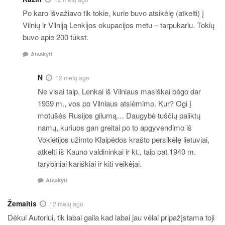
Po karo išvažiavo tik tokie, kurie buvo atsikėlę (atkelti) į
Vilnių ir Vilniją Lenkijos okupacijos metu – tarpukariu. Tokių
buvo apie 200 tūkst.
Atsakyti
N
12 metų ago
Ne visai taip. Lenkai iš Vilniaus masiškai bėgo dar
1939 m., vos po Vilniaus atsiėmimo. Kur? Ogi į
motušės Rusijos gilumą… Daugybė tuščių paliktų
namų, kuriuos gan greitai po to apgyvendimo iš
Vokietijos užimto Klaipėdos krašto persikėlę lietuviai,
atkelti iš Kauno valdininkai ir kt., taip pat 1940 m.
tarybiniai kariškiai ir kiti veikėjai.
Atsakyti
Žemaitis
12 metų ago
Dėkui Autoriui, tik labai gaila kad labai jau vėlai pripažįstama toji