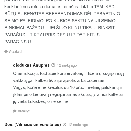
kenkiantiems referendumams parašus rinkit, o TAM, KAD
BŪTŲ SURENGTAS REFERENDUMAS DĖL DABARTINIO
SEIMO PALEIDIMO, PO KURIOS SEKTŲ NAUJI SEIMO
RINKIMAI. PAŽADU – JEI ŠIUO KILNU TIKSLU RINKSIT
PARAŠUS – TIKRAI PRISIDĖSIU IR DAR KITUS
PARAGINSIU.
Atsakyti
diedukas Anūpras
12 metų ago
O aš rokuoju, kad apie konservatorių ir liberalų sugrįžimą į
valdžią gali kalbėti tik silpnaprotis arba docentas.
Vagys, kurie ėmė kreditus su 10 proc. metinių palūkanų ir
įklampino Lietuvą į negrąžinamas skolas, yra nusikaltėliai,
jų vieta Lukiškės, o ne seime.
Atsakyti
Doc. (Vilniaus universitetas)
12 metų ago