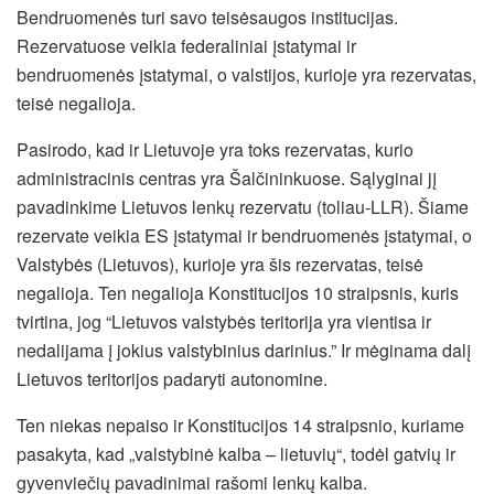
Bendruomenės turi savo teisėsaugos institucijas.
Rezervatuose veikia federaliniai įstatymai ir
bendruomenės įstatymai, o valstijos, kurioje yra rezervatas,
teisė negalioja.
Pasirodo, kad ir Lietuvoje yra toks rezervatas, kurio
administracinis centras yra Šalčininkuose. Sąlyginai jį
pavadinkime Lietuvos lenkų rezervatu (toliau-LLR). Šiame
rezervate veikia ES įstatymai ir bendruomenės įstatymai, o
Valstybės (Lietuvos), kurioje yra šis rezervatas, teisė
negalioja. Ten negalioja Konstitucijos 10 straipsnis, kuris
tvirtina, jog “Lietuvos valstybės teritorija yra vientisa ir
nedalijama į jokius valstybinius darinius.” Ir mėginama dalį
Lietuvos teritorijos padaryti autonomine.
Ten niekas nepaiso ir Konstitucijos 14 straipsnio, kuriame
pasakyta, kad „valstybinė kalba – lietuvių“, todėl gatvių ir
gyvenviečių pavadinimai rašomi lenkų kalba.