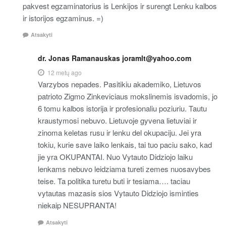
pakvest egzaminatorius is Lenkijos ir surengt Lenku kalbos
ir istorijos egzaminus. =)
Atsakyti
dr. Jonas Ramanauskas joramlt@yahoo.com
12 metų ago
Varzybos nepades. Pasitikiu akademiko, Lietuvos
patrioto Zigmo Zinkeviciaus mokslinemis isvadomis, jo
6 tomu kalbos istorija ir profesionaliu poziuriu. Tautu
kraustymosi nebuvo. Lietuvoje gyvena lietuviai ir
zinoma keletas rusu ir lenku del okupaciju. Jei yra
tokiu, kurie save laiko lenkais, tai tuo paciu sako, kad
jie yra OKUPANTAI. Nuo Vytauto Didziojo laiku
lenkams nebuvo leidziama tureti zemes nuosavybes
teise. Ta politika turetu buti ir tesiama…. taciau
vytautas mazasis sios Vytauto Didziojo isminties
niekaip NESUPRANTA!
Atsakyti