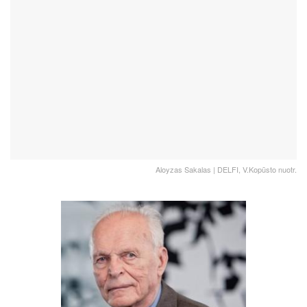
Aloyzas Sakalas | DELFI, V.Kopūsto nuotr.