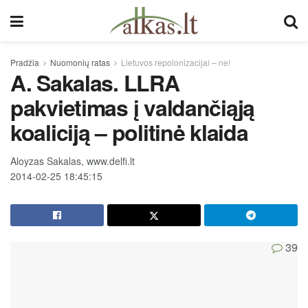
Pradžia
Nuomonių ratas
Lietuvos repolonizacijai – ne!
A. Sakalas. LLRA
pakvietimas į valdančiąją
koaliciją – politinė klaida
Aloyzas Sakalas, www.delfi.lt
2014-02-25 18:45:15
39