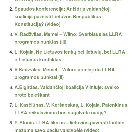
Spaudos konferencija: Ar išdrįs valdančioji
koalicija pažeisti Lietuvos Respublikos
Konstituciją? (video)
V. Radžvilas. Memel – Wilno: Svarbiausias LLRA
programos punktas (III)
L. Kojala. Ne Lietuvos lenkų bei lietuvių, bet LLRA
ir Lietuvos konfliktas
V.Radžvilas. Memel – Wilno: pirmieji du LLRA
programos punktai (II)
A.Eigirdas. Valdančioji koalicija Vilniuje: sveiko
proto beieškant
L. Kasčiūnas, V. Keršanskas, L. Kojala. Patenkinus
LLRA reikalavimus bus sugalvota naujų?
P. Stonis. LLRA tikslas – lietuvius paversti tautine
mažuma savo pačių valstybėje (video)