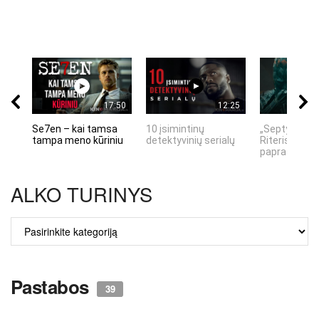
17:50
12:25
Se7en – kai tamsa
10 įsimintinų
„Septynių Ka
tampa meno kūriniu
detektyvinių serialų
Riteris" – kai
paprastumas
ALKO TURINYS
ALKO
TURINYS
Pastabos
39