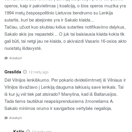
operos, kaip ir pakvietimas į koaliciją, o šios operos muzika yra
1994 metų žespospolitinio Lietuvos bendrumo su Lenkija
sutartis, kuri be abejonės yra ir Sakalo klaida…
Tačiau, užuot kuo skubiau kėlus sutarties notifikavimo dalykus,
Sakalo akis jos nepastebi… O juk tai baisiausia klaida kokia tik
gali būti, tai netgi jau ne klaida, o akivaizdi Vasario 16-osios akto
nuostatų išdavystė.
Atsakyti
Grasilda
12 metų ago
Dėl Vilnijos lenkiškumo. Per pokario dvidešimtmetį iš Vilniaus ir
Vilnijos išvažiavo į Lenkiją dauguma laikiusių save lenkais. Tai
iš kur jų vėl tiek pat atsirado? Manytina, kad iš Baltarusijos.
Tada tiems tautiškai neapsisprendusiems žmoneliams A.
Sakalo minimos orumo ir savigarbos vertybės negalioja.
Atsakyti
Kažin
12 metų ago