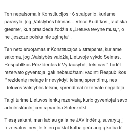
Ten nepaisoma ir Konstitucijos 16 straipsnio, kuriame
parašyta, jog „Valstybės himnas – Vinco Kudirkos „Tautiška
giesmė“, kuri prasideda žodžiais „Lietuva tėvynė mūsų“, o
ne „jeszcze polska nie zginęła“ .
Ten netoleruojamas ir Konstitucijos 5 straipsnis, kuriame
sakoma, jog „Valstybės valdžią Lietuvoje vykdo Seimas,
Respublikos Prezidentas ir Vyriausybė, Teismas.“ Todėl
rezervato gyventojai gali nebaudžiami vadinti Respublikos
Prezidentę melage ir nevykdyti teismų sprendimų, nes
Lietuvos Valstybės teismų sprendimai rezervate negalioja.
Taigi turime Lietuvos lenkų rezervatą, kurio gyventojai savo
administracinį centrą vadina Soleczniki.
Tiesą sakant, man labiau gaila ne JAV indėnų, suvarytų į
rezervatus, nes jie ir ten puikiai kalba gera anglų kalba ir