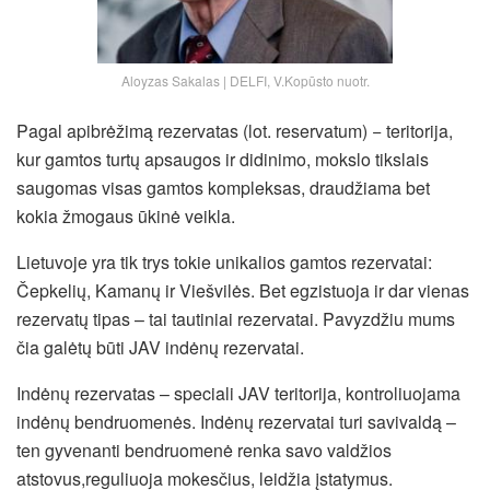
Aloyzas Sakalas | DELFI, V.Kopūsto nuotr.
Pagal apibrėžimą rezervatas (lot. reservatum) − teritorija,
kur gamtos turtų apsaugos ir didinimo, mokslo tikslais
saugomas visas gamtos kompleksas, draudžiama bet
kokia žmogaus ūkinė veikla.
Lietuvoje yra tik trys tokie unikalios gamtos rezervatai:
Čepkelių, Kamanų ir Viešvilės. Bet egzistuoja ir dar vienas
rezervatų tipas – tai tautiniai rezervatai. Pavyzdžiu mums
čia galėtų būti JAV indėnų rezervatai.
Indėnų rezervatas – speciali JAV teritorija, kontroliuojama
indėnų bendruomenės. Indėnų rezervatai turi savivaldą –
ten gyvenanti bendruomenė renka savo valdžios
atstovus,
reguliuoja mokesčius, leidžia įstatymus.