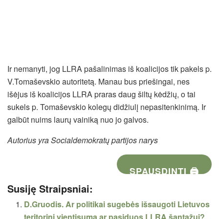
Ir nemanyti, jog LLRA pašalinimas iš koalicijos tik pakels p.
V.Tomaševskio autoritetą. Manau bus priešingai, nes
išėjus iš koalicijos LLRA praras daug šiltų kėdžių, o tai
sukels p. Tomaševskio kolegų didžiulį nepasitenkinimą. Ir
galbūt nuims laurų vainiką nuo jo galvos.
Autorius yra Socialdemokratų partijos narys
SPAUSDINTI 🖨
Susiję Straipsniai:
D.Gruodis. Ar politikai sugebės išsaugoti Lietuvos
teritorinį vientisumą ar pasiduos LLRA šantažui?