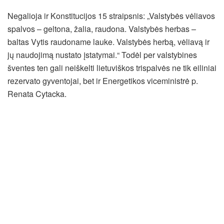
Negalioja ir Konstitucijos 15 straipsnis: „Valstybės vėliavos
spalvos – geltona, žalia, raudona. Valstybės herbas –
baltas Vytis raudoname lauke. Valstybės herbą, vėliavą ir
jų naudojimą nustato įstatymai.“ Todėl per valstybines
šventes ten gali neiškelti lietuviškos trispalvės ne tik eiliniai
rezervato gyventojai, bet ir Energetikos viceministrė p.
Renata Cytacka.