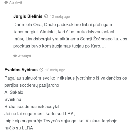
Atsakyti
Jurgis Bielinis
12 metų ago
Dar miela Ona, Onute padekokime liabai protingam
liandsbergiui. Atminkit, kad šiuo metu dalyvaujantant
mūsų Liandsbergiui yra atkūriama Senoji Žečpospolita. Jos
proektas buvo konstruojamas tuojau po Karo….
Atsakyti
Evaldas Vyčinas
12 metų ago
Pagaliau sulaukėm sveiko ir tikslaus įvertinimo iš valdančiosios
partijos socdemų patrijarcho
A. Sakalo
Sveikinu
Broliai socdemai įsiklausykit
Jei ne tai nugarmėsit kartu su LLRA,
taip kaip nugamrėjo Tėvynės sąjunga, kai Vilniaus taryboje
nuėjo su LLRA