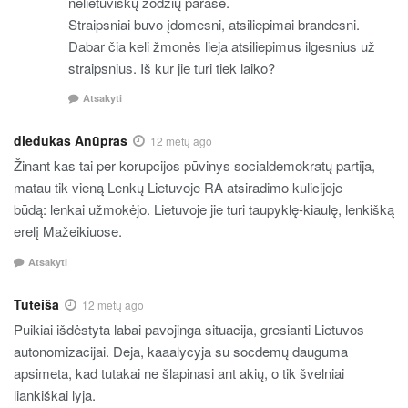
nelietuviškų žodžių parašė.
Straipsniai buvo įdomesni, atsiliepimai brandesni.
Dabar čia keli žmonės lieja atsiliepimus ilgesnius už
straipsnius. Iš kur jie turi tiek laiko?
Atsakyti
diedukas Anūpras
12 metų ago
Žinant kas tai per korupcijos pūvinys socialdemokratų partija,
matau tik vieną Lenkų Lietuvoje RA atsiradimo kulicijoje
būdą: lenkai užmokėjo. Lietuvoje jie turi taupyklę-kiaulę, lenkišką
erelį Mažeikiuose.
Atsakyti
Tuteiša
12 metų ago
Puikiai išdėstyta labai pavojinga situacija, gresianti Lietuvos
autonomizacijai. Deja, kaaalycyja su socdemų dauguma
apsimeta, kad tutakai ne šlapinasi ant akių, o tik švelniai
liankiškai lyja.