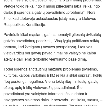
Vietoje tokio reikalingo ir mūsų piliečiams labai reikalingo
darbo ji sprendžia gatvių pavadinimo „problemą“ . Nors
žino, kad Lietuvoje aukščiausias įstatymas yra Lietuvos
Respublikos Konstitucija.
Paviršutiniškai mąstant, galima nematyti gilesnių dvikalbių
gatvės pavadinimų pasekmių. Visų lygių politikams reiktų
priminti, kad žvelgiant į ateities perspektyvą, Lietuvos
vietovardžių bei gatvių pavadinimai ne valstybine kalba
ateityje gali lemti teritorinio vientisumo pažeidimą.
Todėl sprendžiant tautinių mažumų problemas (švietimo,
kultūros, kalbos vartojimo ir kt.) reikia aiškiai suprasti, kokių
ribų peržengti negalima. Viena tokių ribų – miestų, gatvių,
ežerų, upių ir kitų vietovardžių pavadinimai. Šie
pavadinimai yra valstybės informacinės, o dabar ir
navigacinės sistemos dalis. Ir nesvarbu, ant kokių statinių –
valstybinių ar privačių – jie iškabinami. Tai nėra kažkokių