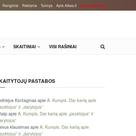
Renginiai
Reklama
Turinys
Apie Alkas.lt
Paremkite Alką
S
SKAITINIAI
VISI RAŠINIAI
KAITYTOJŲ PASTABOS
driejus Korčaginas
apie
A. Kumpis. Dar kartą apie
ezėtojus“ ir „darytojus“
taip
apie
A. Kumpis. Dar kartą apie „pezėtojus“ ir
arytojus“
ivus klausimas
apie
A. Kumpis. Dar kartą apie
ezėtojus“ ir „darytojus“