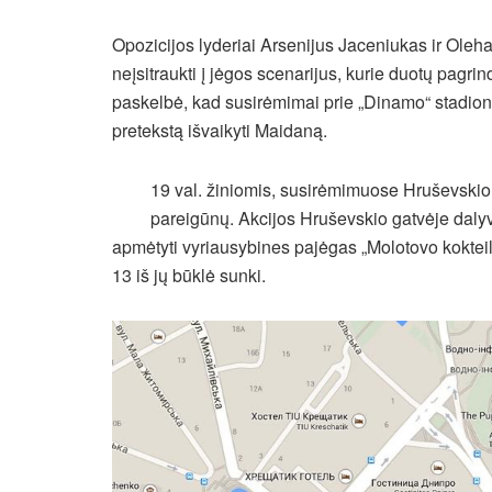
Opozicijos lyderiai Arsenijus Jaceniukas ir Ole
neįsitraukti į jėgos scenarijus, kurie duotų pagr
paskelbė, kad susirėmimai prie „Dinamo“ stadiono 
pretekstą išvaikyti Maidaną.
19 val. žiniomis, susirėmimuose Hruševskio
pareigūnų. Akcijos Hruševskio gatvėje dalyvia
apmėtyti vyriausybines pajėgas „Molotovo kokteil
13 iš jų būklė sunki.