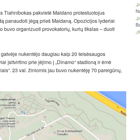
„p
Na
has Tiahnibokas pakvietė Maidano protestuotojus
„p
indą panaudoti jėgą prieš Maidaną. Opozicijos lyderiai
Ba
buvo organizuoti provokatorių, kurių tikslas – duoti
„d
 gatvėje nukentėjo daugiau kaip 20 teisėsaugos
i įsitvirtino prie įėjimo į „Dinamo“ stadioną ir ėmė
iais“. 23 val. žiniomis jau buvo nukentėję 70 pareigūnų,