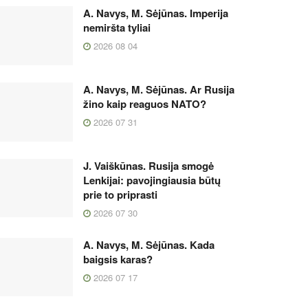
A. Navys, M. Sėjūnas. Imperija
nemiršta tyliai
2026 08 04
A. Navys, M. Sėjūnas. Ar Rusija
žino kaip reaguos NATO?
2026 07 31
J. Vaiškūnas. Rusija smogė
Lenkijai: pavojingiausia būtų
prie to priprasti
2026 07 30
A. Navys, M. Sėjūnas. Kada
baigsis karas?
2026 07 17