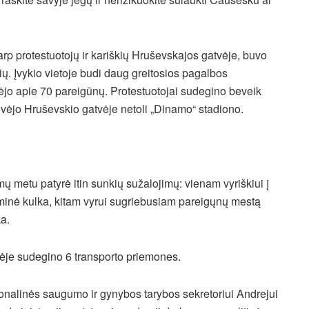
arp protestuotojų ir kariškių Hruševskajos gatvėje, buvo
. Įvykio vietoje budi daug greitosios pagalbos
jo apie 70 pareigūnų. Protestuotojai sudegino beveik
tovėjo Hruševskio gatvėje netoli „Dinamo“ stadiono.
ų metu patyrė itin sunkių sužalojimų: vienam vyriškiui į
guminė kulka, kitam vyrui sugriebusiam pareigųnų mestą
a.
je sudegino 6 transporto priemones.
nalinės saugumo ir gynybos tarybos sekretoriui Andrejui