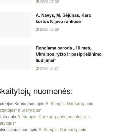
2026 07 05
A. Navys, M. Sėjūnas. Karo
kortos Kijevo rankose
2026 06 29
Rengiama paroda „10 metų
Ukrainos ryžto ir pasipriešinimo
liudijimai“
2026 06 27
kaitytojų nuomonės:
driejus Korčaginas
apie
A. Kumpis. Dar kartą apie
ezėtojus“ ir „darytojus“
taip
apie
A. Kumpis. Dar kartą apie „pezėtojus“ ir
arytojus“
ivus klausimas
apie
A. Kumpis. Dar kartą apie