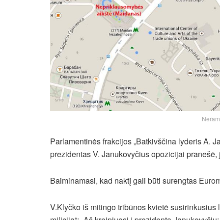
Neramu
Parlamentinės frakcijos „Batkivščina lyderis A.
prezidentas V. Janukovyčius opozicijai pranešė, 
Baiminamasi, kad naktį gali būti surengtas Euro
V.Klyčko iš mitingo tribūnos kvietė susirinkusius 
miliciją“: „Aš kreipiuosi į prezidentą Janukovyčių