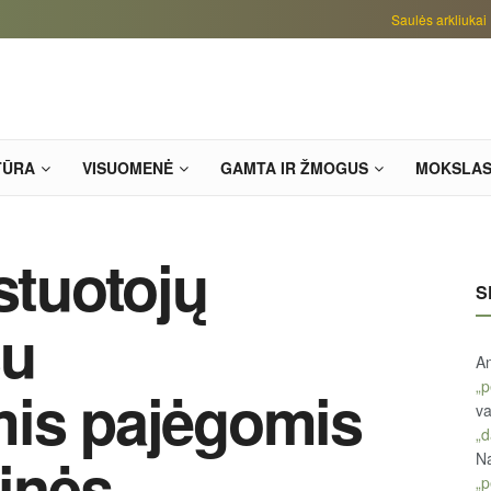
Saulės arkliukai
TŪRA
VISUOMENĖ
GAMTA IR ŽMOGUS
MOKSLA
stuotojų
S
su
An
„p
mis pajėgomis
va
„d
ginės
Na
„p