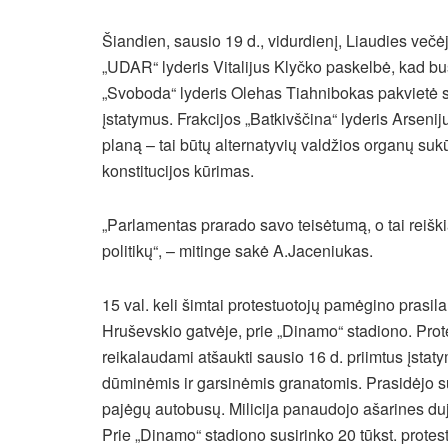
Šiandien, sausio 19 d., vidurdienį, Liaudies večė
„UDAR“ lyderis Vitalijus Klyčko paskelbė, kad bus
„Svoboda“ lyderis Olehas Tiahnibokas pakvietė sa
įstatymus. Frakcijos „Batkivščina“ lyderis Arsen
planą – tai būtų alternatyvių valdžios organų suk
konstitucijos kūrimas.
„Parlamentas prarado savo teisėtumą, o tai reišk
politikų“, – mitinge sakė A.Jaceniukas.
15 val. keli šimtai protestuotojų pamėgino prasil
Hruševskio gatvėje, prie „Dinamo“ stadiono. Prot
reikalaudami atšaukti sausio 16 d. priimtus įsta
dūminėmis ir garsinėmis granatomis. Prasidėjo s
pajėgų autobusų. Milicija panaudojo ašarines duj
Prie „Dinamo“ stadiono susirinko 20 tūkst. protes