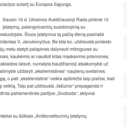
ciacijos sutartį su Europos Sąjunga.
Sausio 16 d. Ukrainos Aukščiausioji Rada priėmė 10
įstatymų, palengvinančių susidorojimą su
testuotojais. Šiuos įstatymus tą pačią dieną pasirašė
zidentas V. Janukovyčius. Be kita ko, uždrausta protesto
ijų metu statyti palapines dalyvauti mitinguose su
mais, kaukėmis ar naudoti kitas maskavimo priemones,
iasklaidos laisvė, numatyta baudžiamoji atsakomybė už
alimybė uždaryti „ekstremistines“ naujienų svetaines.
gą, o pati „ekstremistinė“ veikla apibrėžta taip plačiai, kad
ę veiklą. Taip pat uždrausta „fašizmo“ propaganda ir
dinta parlamentinės partijos „Svoboda“, aktyviai
deliai su šūkiais „Antikonstitucinių įstatymų