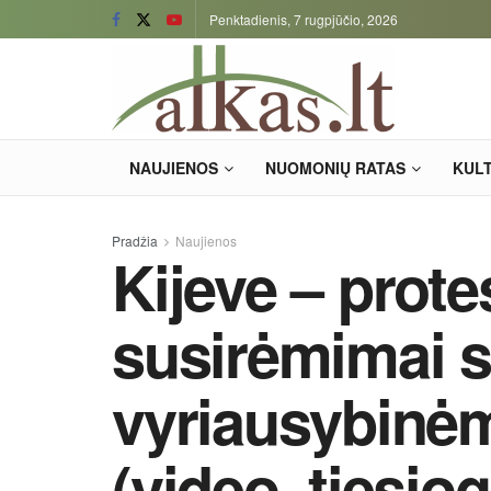
Penktadienis, 7 rugpjūčio, 2026
NAUJIENOS
NUOMONIŲ RATAS
KUL
Pradžia
Naujienos
Kijeve – prote
susirėmimai 
vyriausybinė
(video, tiesio