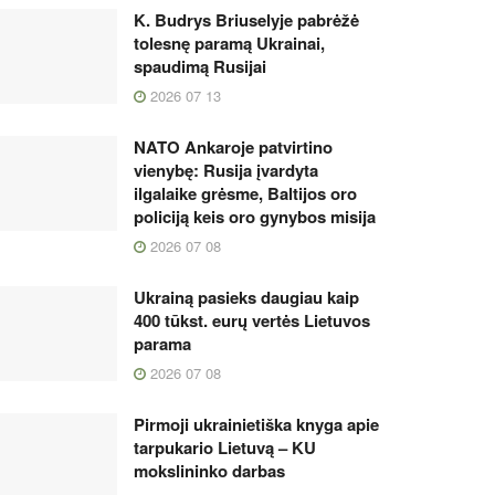
K. Budrys Briuselyje pabrėžė
tolesnę paramą Ukrainai,
spaudimą Rusijai
2026 07 13
NATO Ankaroje patvirtino
vienybę: Rusija įvardyta
ilgalaike grėsme, Baltijos oro
policiją keis oro gynybos misija
2026 07 08
Ukrainą pasieks daugiau kaip
400 tūkst. eurų vertės Lietuvos
parama
2026 07 08
Pirmoji ukrainietiška knyga apie
tarpukario Lietuvą – KU
mokslininko darbas