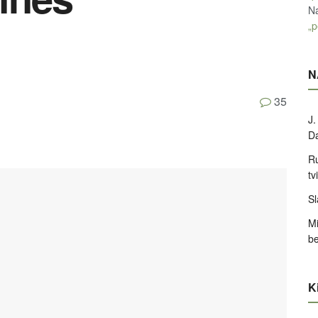
Na
„p
N
35
J.
D
Ru
tv
Sl
Mi
be
Ki