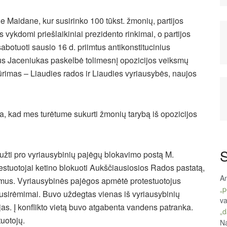
je Maidane, kur susirinko 100 tūkst. žmonių, partijos
 vykdomi priešlaikiniai prezidento rinkimai, o partijos
botuoti sausio 16 d. priimtus antikonstitucinius
ijus Jaceniukas paskelbė tolimesnį opozicijos veiksmų
ūrimas – Liaudies rados ir Liaudies vyriausybės, naujos
ia, kad mes turėtume sukurti žmonių tarybą iš opozicijos
S
aužti pro vyriausybinių pajėgų blokavimo postą M.
estuotojai ketino blokuoti Aukščiausiosios Rados pastatą,
An
tymus. Vyriausybinės pajėgos apmėtė protestuotojus
„p
usirėmimai. Buvo uždegtas vienas iš vyriausybinių
va
as. Į konflikto vietą buvo atgabenta vandens patranka.
„d
tuotojų.
Na