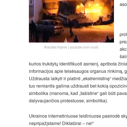
aso
pro
pre
Riaušės Kijeve | youtube.com nuotr.
akc
šal
kurios trukdytų identifikuoti asmenį,
apribota žin
informacijos apie teisėsaugos organus rinkimą, g
Uždrausta laikyti ir platinti „ekstremistinę“ medžia
tuo remiantis galima uždrausti bet kokią opozicin
simbolika (manoma, kad „fašistine“ gali būti pava
dalyvaujančios protestuose, simbolika).
Ukrainos internetiniuose leidiniuose pasirodė sky
nepripažįstame! Diktatūrai – ne!“