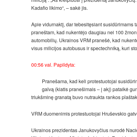
Kadafio likimo“, – sakė jis.
Apie vidurnaktį, dar tebesitęsiant susidūrimams t
praneštam, kad nukentėjo daugiau nei 100 žmonių
automobilių. Ukrainos VRM pranešė, kad nukentė
visus milicijos autobusus ir spectechniką, kuri s
00:56 val. Papildyta:
Pranešama, kad keli protestuotojai susidūrim
galvą (kiatis pranešimais – į akį) pataikė 
triukšminę granatą buvo nutraukta rankos plaštak
VRM duomenimis protestuotojai Hruševskio gatvė
Ukrainos prezidentas Janukovyčius nurodė Nacio