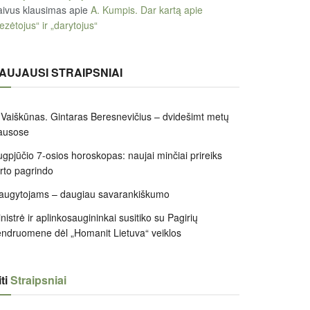
ivus klausimas
apie
A. Kumpis. Dar kartą apie
ezėtojus“ ir „darytojus“
AUJAUSI STRAIPSNIAI
 Vaiškūnas. Gintaras Beresnevičius – dvidešimt metų
ausose
gpjūčio 7-osios horoskopas: naujai minčiai prireiks
irto pagrindo
augytojams – daugiau savarankiškumo
nistrė ir aplinkosaugininkai susitiko su Pagirių
ndruomene dėl „Homanit Lietuva“ veiklos
ti
Straipsniai