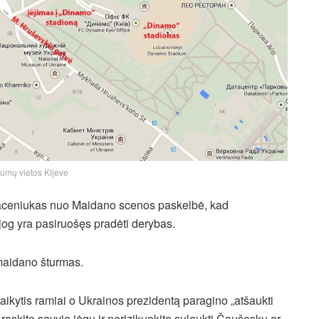
mų vietos Kijeve
 Jaceniukas nuo Maidano scenos paskelbė, kad
jog yra pasiruošęs pradėti derybas.
maidano šturmas.
laikytis ramiai o Ukrainos prezidentą paragino „atšaukti
: raskite savyje jėgų ir nerizikuokite sulaukti Čaušesku ar