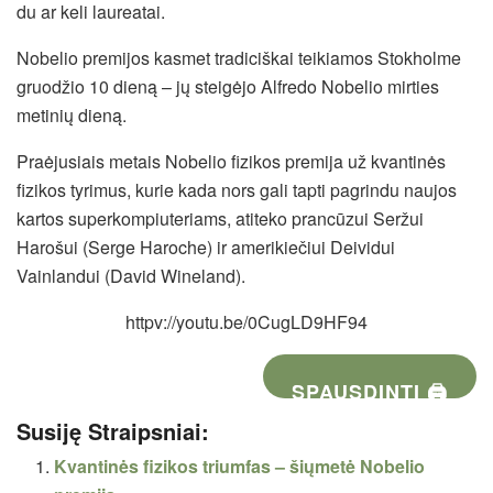
du ar keli laureatai.
Nobelio premijos kasmet tradiciškai teikiamos Stokholme
gruodžio 10 dieną – jų steigėjo Alfredo Nobelio mirties
metinių dieną.
Praėjusiais metais Nobelio fizikos premija už kvantinės
fizikos tyrimus, kurie kada nors gali tapti pagrindu naujos
kartos superkompiuteriams, atiteko prancūzui Seržui
Harošui (Serge Haroche) ir amerikiečiui Deividui
Vainlandui (David Wineland).
httpv://youtu.be/0CugLD9HF94
SPAUSDINTI 🖨
Susiję Straipsniai:
Kvantinės fizikos triumfas – šiųmetė Nobelio