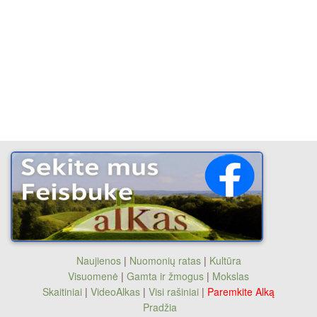
Naujienos
|
Nuomonių ratas
|
Kultūra
Visuomenė
|
Gamta ir žmogus
|
Mokslas
Skaitiniai
|
VideoAlkas
|
Visi rašiniai
|
Paremkite Alką
Pradžia