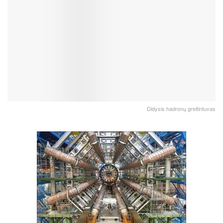
Didysis hadronų greitintuvas