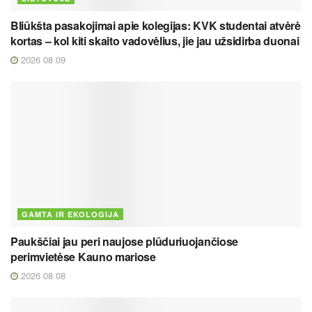
Bliūkšta pasakojimai apie kolegijas: KVK studentai atvėrė
kortas – kol kiti skaito vadovėlius, jie jau užsidirba duonai
2026 08 09
GAMTA IR EKOLOGIJA
Paukščiai jau peri naujose plūduriuojančiose
perimvietėse Kauno mariose
2026 08 08