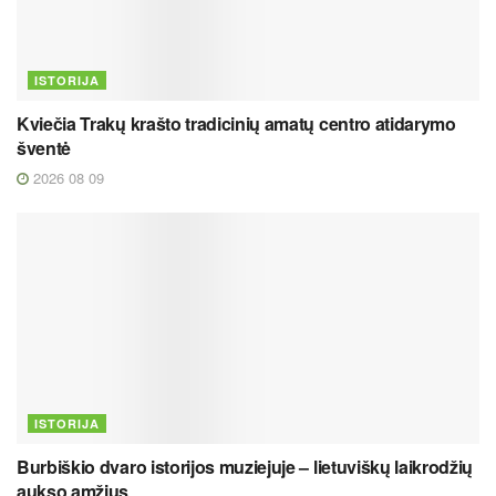
ISTORIJA
Kviečia Trakų krašto tradicinių amatų centro atidarymo
šventė
2026 08 09
ISTORIJA
Burbiškio dvaro istorijos muziejuje – lietuviškų laikrodžių
aukso amžius