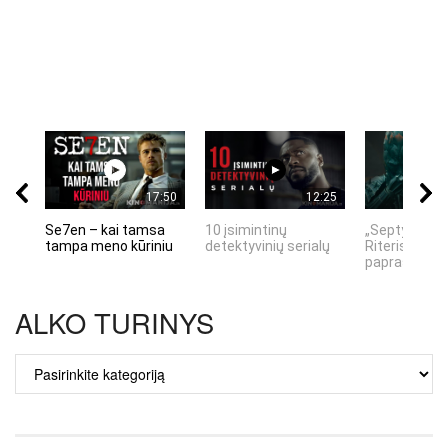
17:50
12:25
Se7en – kai tamsa
10 įsimintinų
„Septynių Ka
tampa meno kūriniu
detektyvinių serialų
Riteris" – kai
paprastumas
ALKO TURINYS
ALKO
TURINYS