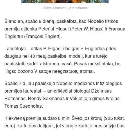
Didysis hadronų greitintuvas
Šiandien, spalio 8 dieną, paskelbta, kad Nobelio fizikos
premija atitenka Peteriui Higsui (Peter W. Higgs) ir Fransua
Englertui (François Englert).
Laimėtojai – britas P. Higas ir belgas F. Englertas prieš
daugiau nei 40 metų paskelbė modelį, kuris turėjo
paaiškinti, kodėl atsiranda masė. Pasak mokslininkų, be
Higso bozono Visatoje neegzistuotų atomai.
Spalio 7 d. jau paaiškėjo Nobelio medicinos ir fiziologijos
premijos laureatai – amerikiečiai biologai Džeimsas
Rotmanas, Rendy Šekmanas ir Vokietijoje gimęs tyrėjas
Tomas Suedhofas.
Kiekvieną premiją sudaro 8 mln. Švedijos kronų (925 tūkst.
eurų), kurie bus dalijami, jei vienoje kurioje nors srityje bus