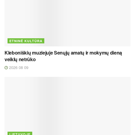
ETNINĖ KULTŪRA
Kleboniškių muziejuje Senųjų amatų ir mokymų dieną
veiklų netrūko
2026 08 09
LIETUVOJE