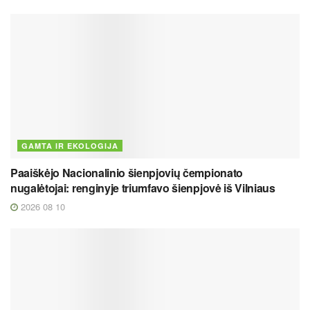
GAMTA IR EKOLOGIJA
Paaiškėjo Nacionalinio šienpjovių čempionato
nugalėtojai: renginyje triumfavo šienpjovė iš Vilniaus
2026 08 10