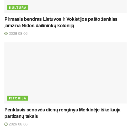
KULTŪRA
Pirmasis bendras Lietuvos ir Vokietijos pašto ženklas
įamžina Nidos dailininkų koloniją
2026 08 06
ISTORIJA
Penktasis senovės dienų renginys Merkinėje iškeliauja
partizanų takais
2026 08 06