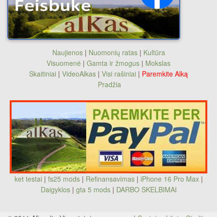
Naujienos
|
Nuomonių ratas
|
Kultūra
Visuomenė
|
Gamta ir žmogus
|
Mokslas
Skaitiniai
|
VideoAlkas
|
Visi rašiniai
|
Paremkite Alką
Pradžia
ket testai
|
fs25 mods
|
Refinansavimas
|
iPhone 16 Pro Max
|
Daigyklos
|
gta 5 mods
|
DARBO SKELBIMAI