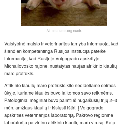
All-creatures.org nuotr.
Valstybinė maisto ir veterinarijos tarnyba informuoja, kad
šiandien kompetentinga Rusijos institucija pateikė
informaciją, kad Rusijoje Volgogrado apskrityje,
Michailovosko rajone, nustatytas naujas afrikinio kiaulių
maro protrūkis.
Afrikinio kiaulių maro protrūkis kilo nedideliame šeimos
ūkyje, kuriame kiaulės buvo laikomos savo reikmėms.
Patologiniai mėginiai buvo paimti iš nugaišusių trijų 2–3
mėn. amžiaus kiaulių ir išsiųsti ištirti į Volgogrado
apskrities veterinarijos laboratoriją. Pakrovo regioninė
laboratorija patvirtino afrikinio kiaulių maro virusą. Kaip