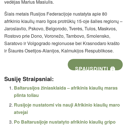
vedėjas Marius Masiulis.
Šiais metais Rusijos Federacijoje nustatyta apie 80
afrikinio kiaulių maro ligos protrūkių 15-oje šalies regionų –
Jaroslavlio, Pskovo, Belgorodo, Tverės, Tulos, Maskvos,
Rostovo prie Dono, Voronežo, Tambovo, Smolensko,
Saratovo ir Volgogrado regionuose bei Krasnodaro krašto
ir Šiaurės Osetijos-Alanijos, Kalmukijos Respublikose.
SPAUSDINTI 🖨
Susiję Straipsniai:
Baltarusijos žiniasklaida – afrikinis kiaulių maras
plinta toliau
Rusijoje nustatomi vis nauji Afrikinio kiaulių maro
atvejai
Po Baltarusijoje nustatyto afrikinio kiaulių gripo