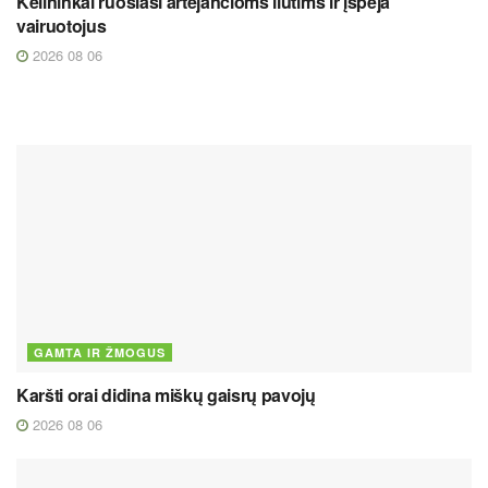
Kelininkai ruošiasi artėjančioms liūtims ir įspėja
vairuotojus
2026 08 06
GAMTA IR ŽMOGUS
Karšti orai didina miškų gaisrų pavojų
2026 08 06