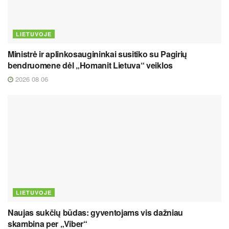
LIETUVOJE
Ministrė ir aplinkosaugininkai susitiko su Pagirių
bendruomene dėl „Homanit Lietuva“ veiklos
2026 08 06
LIETUVOJE
Naujas sukčių būdas: gyventojams vis dažniau
skambina per „Viber“