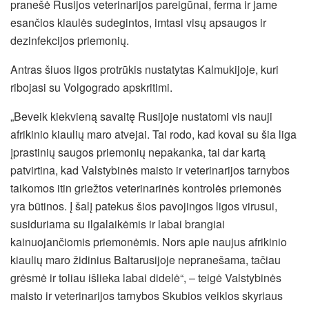
pranešė Rusijos veterinarijos pareigūnai, ferma ir jame
esančios kiaulės sudegintos, imtasi visų apsaugos ir
dezinfekcijos priemonių.
Antras šiuos ligos protrūkis nustatytas Kalmukijoje, kuri
ribojasi su Volgogrado apskritimi.
„Beveik kiekvieną savaitę Rusijoje nustatomi vis nauji
afrikinio kiaulių maro atvejai. Tai rodo, kad kovai su šia liga
įprastinių saugos priemonių nepakanka, tai dar kartą
patvirtina, kad Valstybinės maisto ir veterinarijos tarnybos
taikomos itin griežtos veterinarinės kontrolės priemonės
yra būtinos. Į šalį patekus šios pavojingos ligos virusui,
susiduriama su ilgalaikėmis ir labai brangiai
kainuojančiomis priemonėmis. Nors apie naujus afrikinio
kiaulių maro židinius Baltarusijoje nepranešama, tačiau
grėsmė ir toliau išlieka labai didelė“, – teigė Valstybinės
maisto ir veterinarijos tarnybos Skubios veiklos skyriaus