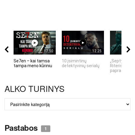
17:50
12:25
Se7en – kai tamsa
10 įsimintinų
„Septynių Ka
tampa meno kūriniu
detektyvinių serialų
Riteris" – kai
paprastumas
ALKO TURINYS
ALKO
TURINYS
Pastabos
1