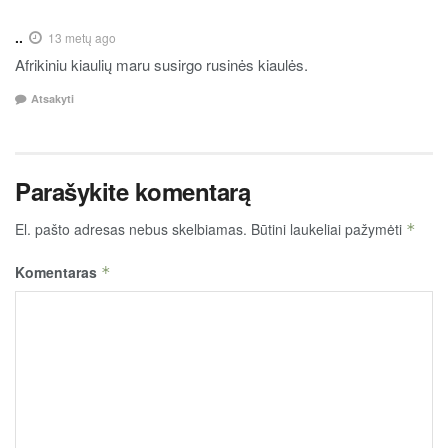
..
13 metų ago
Afrikiniu kiaulių maru susirgo rusinės kiaulės.
Atsakyti
Parašykite komentarą
El. pašto adresas nebus skelbiamas.
Būtini laukeliai pažymėti
*
Komentaras
*