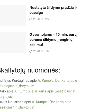
Nustatyta šildymo pradžia ir
pabaiga
2026 06 26
Gyventojams – 15 mln. eurų
parama šildymo įrenginių
keitimui
2026 06 19
kaitytojų nuomonės:
driejus Korčaginas
apie
A. Kumpis. Dar kartą apie
ezėtojus“ ir „darytojus“
taip
apie
A. Kumpis. Dar kartą apie „pezėtojus“ ir
arytojus“
ivus klausimas
apie
A. Kumpis. Dar kartą apie
ezėtojus“ ir „darytojus“