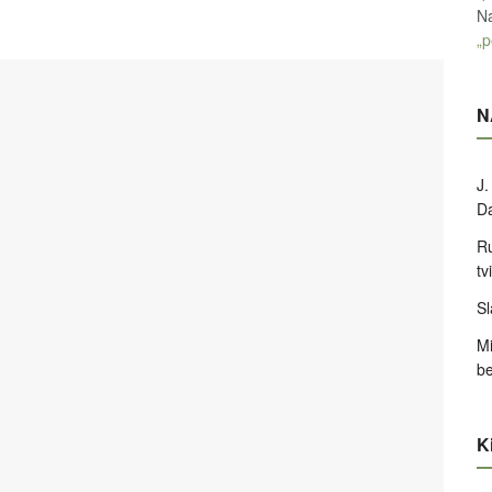
Na
„p
N
J.
D
Ru
tv
Sl
Mi
be
Ki