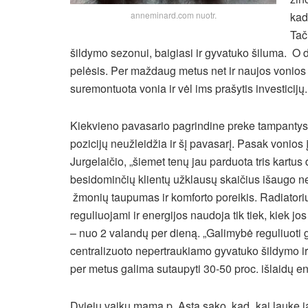
anneminard.com nuotr.
kad
Tač
šildymo sezonui, baigiasi ir gyvatuko šiluma. O
pelėsis. Per maždaug metus net ir naujos vonios si
suremontuota vonia ir vėl ims prašytis investicijų.
Kiekvieno pavasario pagrindine preke tampantys v
pozicijų neužleidžia ir šį pavasarį. Pasak voni
Jurgelaičio, „šiemet tenų jau parduota tris kartu
besidominčių klientų užklausų skaičius išaugo net
žmonių taupumas ir komforto poreikis. Radiatorių 
reguliuojami ir energijos naudoja tik tiek, kiek j
– nuo 2 valandų per dieną. „Galimybė reguliuoti
centralizuoto nepertraukiamo gyvatuko šildymo ir 
per metus galima sutaupyti 30-50 proc. išlaidų ener
Dviejų vaikų mama p. Asta sako, kad „kai lauke j