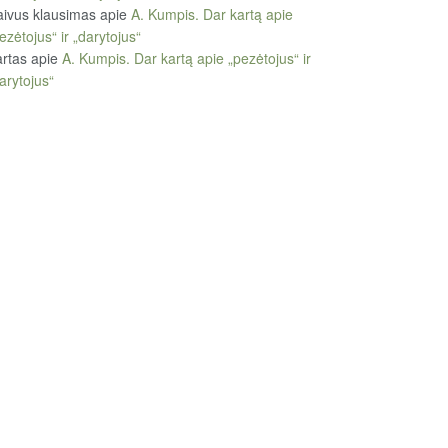
ivus klausimas
apie
A. Kumpis. Dar kartą apie
ezėtojus“ ir „darytojus“
rtas
apie
A. Kumpis. Dar kartą apie „pezėtojus“ ir
arytojus“