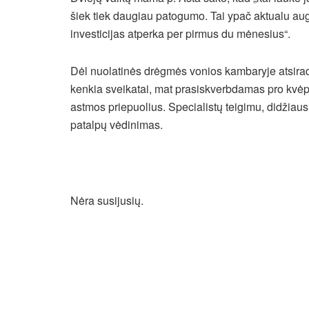
šiek tiek daugiau patogumo. Tai ypač aktualu au
investicijas atperka per pirmus du mėnesius“.
Dėl nuolatinės drėgmės vonios kambaryje atsiradus
kenkia sveikatai, mat prasiskverbdamas pro kvėpav
astmos priepuolius. Specialistų teigimu, didžiaus
patalpų vėdinimas.
Nėra susijusių.