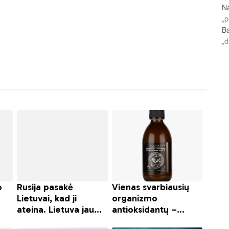
Na
„p
Ba
„d