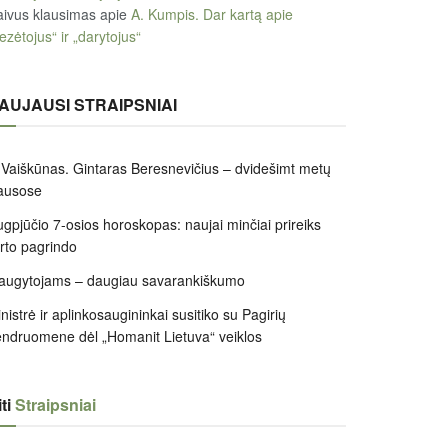
ivus klausimas
apie
A. Kumpis. Dar kartą apie
ezėtojus“ ir „darytojus“
AUJAUSI STRAIPSNIAI
 Vaiškūnas. Gintaras Beresnevičius – dvidešimt metų
ausose
gpjūčio 7-osios horoskopas: naujai minčiai prireiks
irto pagrindo
augytojams – daugiau savarankiškumo
nistrė ir aplinkosaugininkai susitiko su Pagirių
ndruomene dėl „Homanit Lietuva“ veiklos
ti
Straipsniai