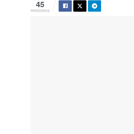
45
PERŽIŪROS