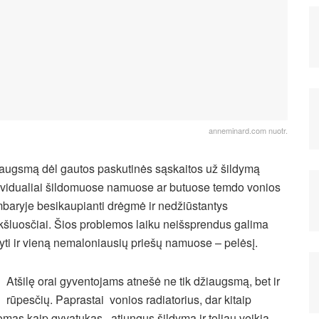
anneminard.com nuotr.
augsmą dėl gautos paskutinės sąskaitos už šildymą
ividualiai šildomuose namuose ar butuose temdo vonios
baryje besikaupianti drėgmė ir nedžiūstantys
kšluosčiai. Šios problemos laiku neišsprendus galima
gyti ir vieną nemaloniausių priešų namuose – pelėsį.
Atšilę orai gyventojams atnešė ne tik džiaugsmą, bet ir
rūpesčių. Paprastai vonios radiatorius, dar kitaip
omas kaip gyvatukas, atjungus šildymą ir toliau veikia,