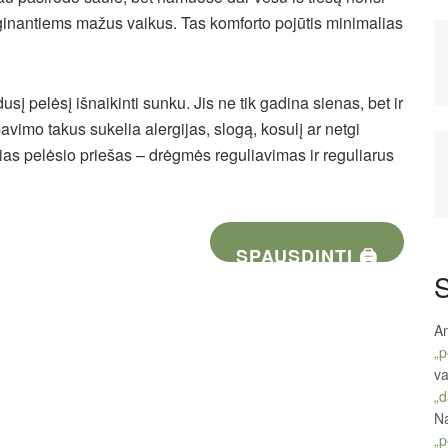
ginantiems mažus vaikus. Tas komforto pojūtis minimalias
į pelėsį išnaikinti sunku. Jis ne tik gadina sienas, bet ir
imo takus sukelia alergijas, slogą, kosulį ar netgi
ias pelėsio priešas – drėgmės reguliavimas ir reguliarus
SPAUSDINTI 🖨
S
An
„p
va
„d
Na
„p