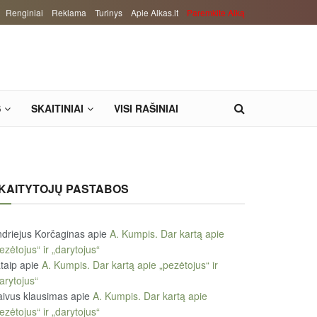
Renginiai
Reklama
Turinys
Apie Alkas.lt
Paremkite Alką
S
SKAITINIAI
VISI RAŠINIAI
KAITYTOJŲ PASTABOS
driejus Korčaginas
apie
A. Kumpis. Dar kartą apie
ezėtojus“ ir „darytojus“
taip
apie
A. Kumpis. Dar kartą apie „pezėtojus“ ir
arytojus“
ivus klausimas
apie
A. Kumpis. Dar kartą apie
ezėtojus“ ir „darytojus“