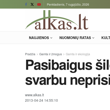
Penktadienis, 7 rugpjūčio, 2026
NAUJIENOS
NUOMONIŲ RATAS
KUL
Pradžia
Gamta ir žmogus
Gamta ir ekologija
Pasibaigus ši
svarbu neprisi
www.alkas.lt
2013-04-24 14:55:10