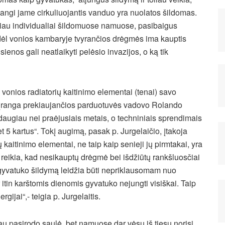
angi jame cirkuliuojantis vanduo yra nuolatos šildomas.
iau individualiai
šildomuose namuose, pasibaigus
 dėl vonios kambaryje tvyrančios drėgmės ima kauptis
enos gali neatlaikyti pelėsio invazijos, o ką tik
onios radiatorių kaitinimo elementai (tenai) savo
os įranga prekiaujančios parduotuvės vadovo Rolando
s daugiau nei praėjusiais metais, o techniniais sprendimais
 5 kartus“. Tokį augimą, pasak p. Jurgelaičio, įtakoja
kaitinimo elementai, ne taip kaip senieji jų pirmtakai, yra
os reikia, kad nesikauptų drėgmė bei išdžiūtų rankšluosčiai
 gyvatuko šildymą leidžia būti nepriklausomam nuo
itin karštomis dienomis gyvatuko nejungti visiškai. Taip
gijai“,- teigia p. Jurgelaitis.
au pasirodo saulė, bet namuose dar vėsu iš tiesų norisi