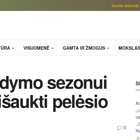
Saulės arkliukai
TŪRA
VISUOMENĖ
GAMTA IR ŽMOGUS
MOKSLA
ldymo sezonui
S
šaukti pelėsio
An
„p
va
„d
0
Na
„p