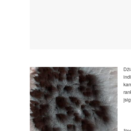
Dži
ind
kam
ran
įsi
žin