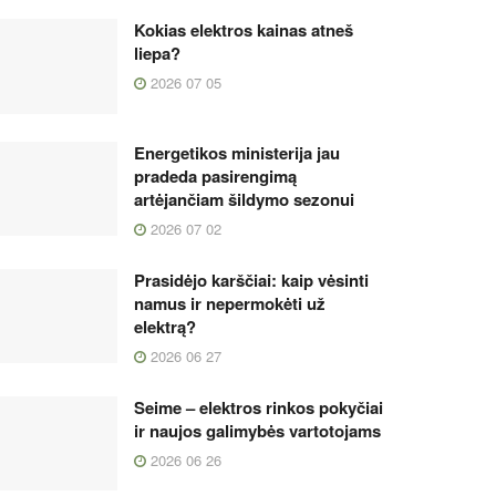
Kokias elektros kainas atneš
liepa?
2026 07 05
Energetikos ministerija jau
pradeda pasirengimą
artėjančiam šildymo sezonui
2026 07 02
Prasidėjo karščiai: kaip vėsinti
namus ir nepermokėti už
elektrą?
2026 06 27
Seime – elektros rinkos pokyčiai
ir naujos galimybės vartotojams
2026 06 26