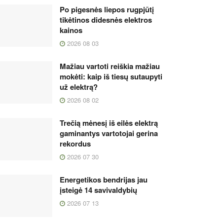
Po pigesnės liepos rugpjūtį
tikėtinos didesnės elektros
kainos
2026 08 03
Mažiau vartoti reiškia mažiau
mokėti: kaip iš tiesų sutaupyti
už elektrą?
2026 08 02
Trečią mėnesį iš eilės elektrą
gaminantys vartotojai gerina
rekordus
2026 07 30
Energetikos bendrijas jau
įsteigė 14 savivaldybių
2026 07 13