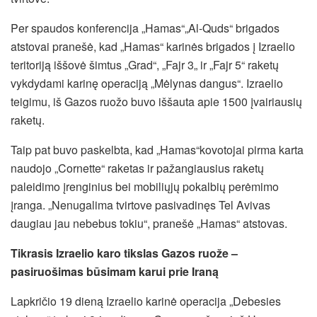
Per spaudos konferencija „Hamas“„Al-Quds“ brigados
atstovai pranešė, kad „Hamas“ karinės brigados į Izraelio
teritoriją iššovė šimtus „Grad“, „Fajr 3„ ir „Fajr 5“ raketų
vykdydami karinę operaciją „Mėlynas dangus“. Izraelio
teigimu, iš Gazos ruožo buvo iššauta apie 1500 įvairiausių
raketų.
Taip pat buvo paskelbta, kad „Hamas“kovotojai pirma karta
naudojo „Cornette“ raketas ir pažangiausius raketų
paleidimo įrenginius bei mobiliųjų pokalbių perėmimo
įranga. „Nenugalima tvirtove pasivadinęs Tel Avivas
daugiau jau nebebus tokiu“, pranešė „Hamas“ atstovas.
Tikrasis Izraelio karo tikslas Gazos ruože –
pasiruošimas būsimam karui prie Iraną
Lapkričio 19 dieną Izraelio karinė operacija „Debesies