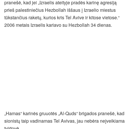
pranešė, kad jei „Izraelis ateityje pradės karinę agresiją
prieš palestiniečius Hezbollah iššaus į Izraelio miestus
tūkstančius raketų, kurios kris Tel Avive ir kitose vietose.“
2006 metais Izraelis kariavo su Hezbollah 34 dienas.
„Hamas“ karinės gruuotės „Al-Quds“ brigados pranešė, kad
sionistų taip vadinamas Tel Avivas, jau nebėra neįveikiama
tvirtovė.