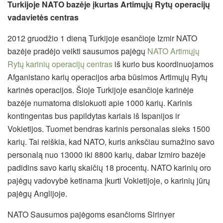
Turkijoje NATO bazėje įkurtas Artimųjų Rytų operacijų
vadavietės centras
2012 gruodžio 1 dieną Turkijoje esančioje Izmir NATO
bazėje pradėjo veikti sausumos pajėgų
NATO Artimųjų
Rytų karinių operacijų centras
iš kurio bus koordinuojamos
Afganistano karių operacijos arba būsimos Artimųjų Rytų
karinės operacijos. Šioje Turkijoje esančioje karinėje
bazėje numatoma dislokuoti apie 1000 karių. Karinis
kontingentas bus papildytas kariais iš Ispanijos ir
Vokietijos. Tuomet bendras karinis personalas sieks 1500
karių. Tai reiškia, kad NATO, kuris anksčiau sumažino savo
personalą nuo 13000 iki 8800 karių, dabar Izmiro bazėje
padidins savo karių skaičių 18 procentų. NATO karinių oro
pajėgų vadovybė ketinama įkurti Vokietijoje, o karinių jūrų
pajėgų Anglijoje.
NATO Sausumos pajėgoms esančioms Sirinyer