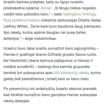
Izraelio karines pratybas, kartu su ilgojo nuotolio
priešraketine sistema
„Arrow“.
„Iš tikrųjų niekas negalėjo
valdyti tokio pobūdžio karo,“ – sakė
Vašingtono Artimųjų
Rytų politikos instituto
mokslinis darbuotojas Džefris Vaitas
(Jeffrey White), „Tame kare buvo šaudoma daug įvairiausio
tipo raketų, kurios apėmė daugiau nei pusę šalies
taritorijos,“ – teigė mokslininkas.
Izraeliui buvo labai svarbu sumažinti Irano sąjungininkų –
Hamas ir ypatingai Islamo Džihado grupės Gazos ruože,
bei Hezbollah Libane karinius pajėgumus (o Hamaz ir
visiškai sunaikinti) – kadangi šios karinės grupuotės
bendrai turi sukaupusios apie
200 tūkstančių raketų
, kurios
galėtų būti paleidžiamos į Izraelį karo su Iranu metu.
Po prevencinių oro antskrydžių Izraelio atstovai pranešė,
kad ženkliai sumažino Irano gamybos Hamaz sukauptas
raketų atsargas.