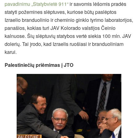
pavadinimu „Statybvietė 911“
ir savomis lėšomis pradės
statyti požemines slėptuves, kuriose būtų paslėptos
Izraelio branduolinio ir cheminio ginklo tyrimo laboratorijos,
panašios, kokias turi JAV Kolorado valstijos Čeinio
kalnuose. Šių slėptuvių statybos vertė siekia 100 mln. JAV
dolerių. Tai įrodo, kad Izraelis ruošiasi ir branduoliniam
karui.
Palestiniečių priėmimas į JTO