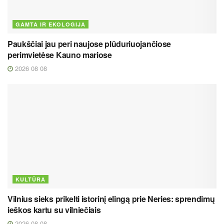
GAMTA IR EKOLOGIJA
Paukščiai jau peri naujose plūduriuojančiose
perimvietėse Kauno mariose
2026 08 08
KULTŪRA
Vilnius sieks prikelti istorinį elingą prie Neries: sprendimų
ieškos kartu su vilniečiais
2026 08 08