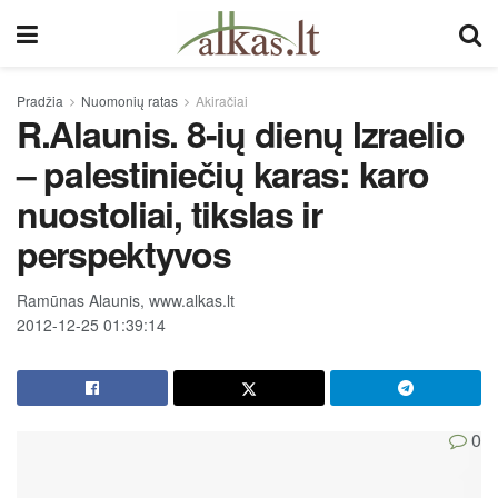
Pradžia
Nuomonių ratas
Akiračiai
R.Alaunis. 8-ių dienų Izraelio
– palestiniečių karas: karo
nuostoliai, tikslas ir
perspektyvos
Ramūnas Alaunis, www.alkas.lt
2012-12-25 01:39:14
0