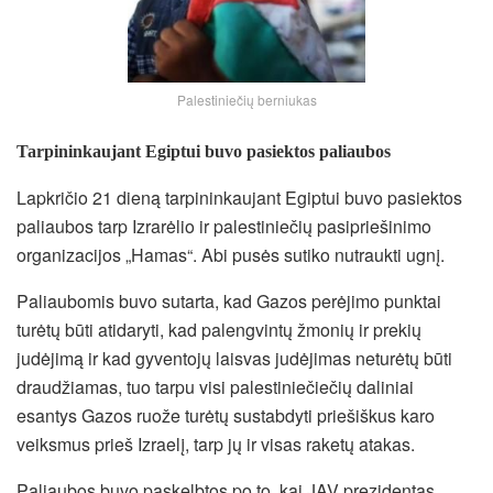
Palestiniečių berniukas
Tarpininkaujant Egiptui buvo pasiektos paliaubos
Lapkričio 21 dieną tarpininkaujant Egiptui buvo pasiektos
paliaubos tarp Izrarėlio ir palestiniečių pasipriešinimo
organizacijos „Hamas“. Abi pusės sutiko nutraukti ugnį.
Paliaubomis buvo sutarta, kad Gazos perėjimo punktai
turėtų būti atidaryti, kad palengvintų žmonių ir prekių
judėjimą ir kad gyventojų laisvas judėjimas neturėtų būti
draudžiamas, tuo tarpu visi palestiniečiečių daliniai
esantys Gazos ruože turėtų sustabdyti priešiškus karo
veiksmus prieš Izraelį, tarp jų ir visas raketų atakas.
Paliaubos buvo paskelbtos po to, kai JAV prezidentas