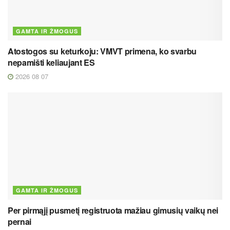
GAMTA IR ŽMOGUS
Atostogos su keturkoju: VMVT primena, ko svarbu
nepamišti keliaujant ES
2026 08 07
GAMTA IR ŽMOGUS
Per pirmąjį pusmetį registruota mažiau gimusių vaikų nei
pernai