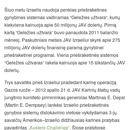
Šiuo metu Izraelis naudoja penkias priešraketines
gynybines sistemas vadinamas “Geležies užtvara“, kurių
kiekviena kainuoja apie 50 milijonų JAV dolerių. Pirmą
kartą “Geležies užtvara“ buvo panaudota 2011 balanžio
mėnesį. Paskutiniais metais JAV Izraeliui skyrė apie 275
milijonų JAV dolerių finansinę paramą gynybinei
priešraketinei programai. Viena priešraketinės sistemos
“Geležies užtvaras“ raketa kainuoja apie 15 tūkstančių JAV
dolerių.
Trys savaitės prieš Izraeliui pradedant karinę operaciją
Gazos ruože – 2012 spalio 21 d. JAV Karinių štabų vadų
jungtinio komiteto pirmininkas generolas Martinas E. Depsi
(Martin E. Dempsey) lankėsi Izraelio priešraketinės
gynybos sistemų dislokavimo vietose vykdydamas 3-jų
savaičių Amerikos–Izraelio didžiausias karines pratybas
pavadintas
„Austere Challenge“
. Šiose pratybose