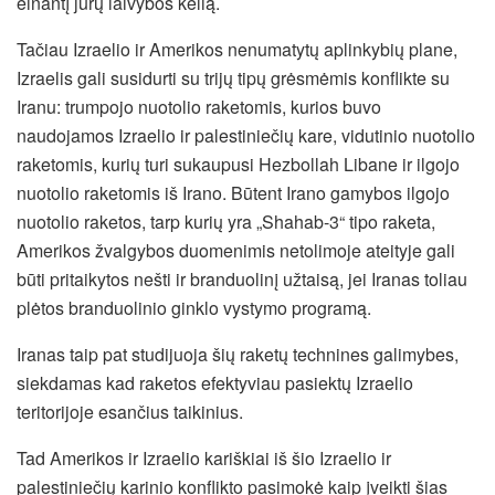
einantį jūrų laivybos kelią.
Tačiau Izraelio ir Amerikos nenumatytų aplinkybių plane,
Izraelis gali susidurti su trijų tipų grėsmėmis konflikte su
Iranu: trumpojo nuotolio raketomis, kurios buvo
naudojamos Izraelio ir palestiniečių kare, vidutinio nuotolio
raketomis, kurių turi sukaupusi Hezbollah Libane ir ilgojo
nuotolio raketomis iš Irano. Būtent Irano gamybos ilgojo
nuotolio raketos, tarp kurių yra „Shahab-3“ tipo raketa,
Amerikos žvalgybos duomenimis netolimoje ateityje gali
būti pritaikytos nešti ir branduolinį užtaisą, jei Iranas toliau
plėtos branduolinio ginklo vystymo programą.
Iranas taip pat studijuoja šių raketų technines galimybes,
siekdamas kad raketos efektyviau pasiektų Izraelio
teritorijoje esančius taikinius.
Tad Amerikos ir Izraelio kariškiai iš šio Izraelio ir
palestiniečių karinio konflikto pasimokė kaip įveikti šias