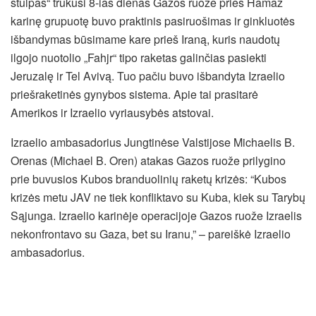
stulpas“ trukusi 8-ias dienas Gazos ruože prieš Hamaz
karinę grupuotę buvo praktinis pasiruošimas ir ginkluotės
išbandymas būsimame kare prieš Iraną, kuris naudotų
ilgojo nuotolio „Fahjr“ tipo raketas galinčias pasiekti
Jeruzalę ir Tel Avivą. Tuo pačiu buvo išbandyta Izraelio
priešraketinės gynybos sistema. Apie tai prasitarė
Amerikos ir Izraelio vyriausybės atstovai.
Izraelio ambasadorius Jungtinėse Valstijose Michaelis B.
Orenas (Michael B. Oren) atakas Gazos ruože prilygino
prie buvusios Kubos branduolinių raketų krizės: “Kubos
krizės metu JAV ne tiek konfliktavo su Kuba, kiek su Tarybų
Sąjunga. Izraelio karinėje operacijoje Gazos ruože Izraelis
nekonfrontavo su Gaza, bet su Iranu,” – pareiškė Izraelio
ambasadorius.