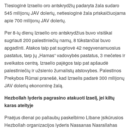
Tiesioginė Izraelio oro antskrydžių padaryta žala sudaro
545 milijonų JAV dolerių, netiesioginė žala priskaičiuojama
apie 700 milijonų JAV dolerių.
Per 8-ių dienų Izraelio oro antskrydžius buvo visiškai
sugriauti 200 palestiniečių namų, 8 tūkstančiai buvo
apgadinti. Atakos taip pat sugriovė 42 negyvenamuosius
pastatus, tarp jų „Hamas“ vadovybės pastatus, 3 mečetes ir
sveikatos centrą. Izraelio pajėgos taip pat apšaudė
palestiniečių ir užsienio žurnalistų atstovybes. Palestinos
Prekybos Rūmai pranešė, kad Izraelis padarė 300 milijonų
JAV dolerių ekonominę žalą.
Hezbollah lyderis pagrasino atakuoti Izaelį, jei kiltų
karas ateityje
Praėjus dienai po paliaubų paskelbimo Libane įsikūrusios
Hezbollah organizacijos lyderis Nassanas Nasrallahas