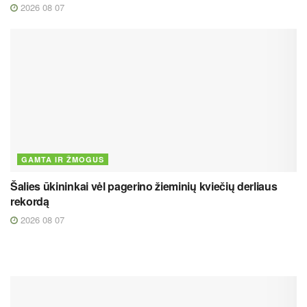
2026 08 07
GAMTA IR ŽMOGUS
Šalies ūkininkai vėl pagerino žieminių kviečių derliaus
rekordą
2026 08 07