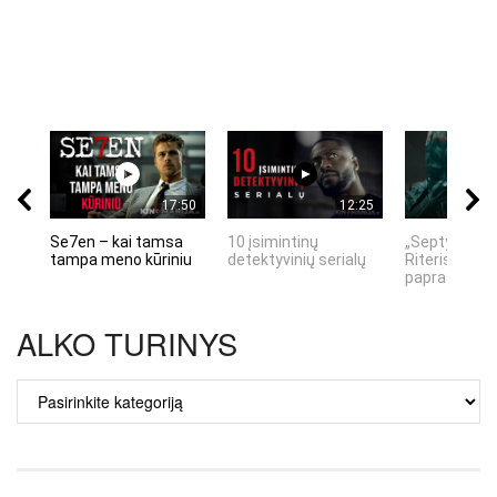
17:50
12:25
Se7en – kai tamsa
10 įsimintinų
„Septynių Ka
tampa meno kūriniu
detektyvinių serialų
Riteris" – kai
paprastumas
ALKO TURINYS
ALKO
TURINYS