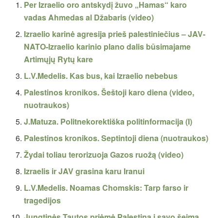
Per Izraelio oro antskydį žuvo „Hamas“ karo
vadas Ahmedas al Džabaris (video)
Izraelio karinė agresija prieš palestiniečius – JAV-
NATO-Izraelio karinio plano dalis būsimajame
Artimųjų Rytų kare
L.V.Medelis. Kas bus, kai Izraelio nebebus
Palestinos kronikos. Šeštoji karo diena (video,
nuotraukos)
J.Matuza. Politnekorektiška politinformacija (I)
Palestinos kronikos. Septintoji diena (nuotraukos)
Žydai toliau terorizuoja Gazos ruožą (video)
Izraelis ir JAV grasina karu Iranui
L.V.Medelis. Noamas Chomskis: Tarp farso ir
tragedijos
Jungtinės Tautos priėmė Palestiną į savo šeimą