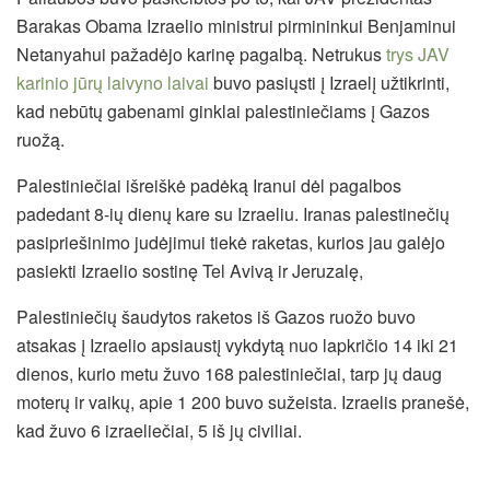
Barakas Obama Izraelio ministrui pirmininkui Benjaminui
Netanyahui pažadėjo karinę pagalbą. Netrukus
trys JAV
karinio jūrų laivyno laivai
buvo pasiųsti į Izraelį užtikrinti,
kad nebūtų gabenami ginklai palestiniečiams į Gazos
ruožą.
Palestiniečiai išreiškė padėką Iranui dėl pagalbos
padedant 8-ių dienų kare su Izraeliu. Iranas palestinečių
pasipriešinimo judėjimui tiekė raketas, kurios jau galėjo
pasiekti Izraelio sostinę Tel Avivą ir Jeruzalę,
Palestiniečių šaudytos raketos iš Gazos ruožo buvo
atsakas į Izraelio apsiaustį vykdytą nuo lapkričio 14 iki 21
dienos, kurio metu žuvo 168 palestiniečiai, tarp jų daug
moterų ir vaikų, apie 1 200 buvo sužeista. Izraelis pranešė,
kad žuvo 6 izraeliečiai, 5 iš jų civiliai.