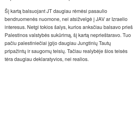
Šį kartą balsuojant JT daugiau rėmėsi pasaulio
bendruomenės nuomone, nei atsižvelgė į JAV ar Izraelio
interesus. Netgi tokios šalys, kurios anksčiau balsavo prieš
Palestinos valstybės sukūrimą, šį kartą neprieštaravo. Tuo
pačiu palestiniečiai įgijo daugiau Jungtinių Tautų
pripažintų ir saugomų teisių. Tačiau realybėje šios teisės
tėra daugiau deklaratyvios, nei realios.