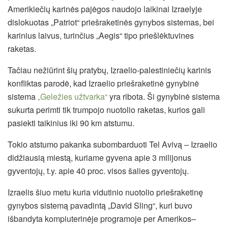
Amerikiečių karinės pajėgos naudojo laikinai Izraelyje
dislokuotas „Patriot“ priešraketinės gynybos sistemas, bei
karinius laivus, turinčius „Aegis“ tipo priešlėktuvines
raketas.
Tačiau nežiūrint šių pratybų, Izraelio-palestiniečių karinis
konfliktas parodė, kad Izraelio priešraketinė gynybinė
sistema
„Geležies užtvarka“
yra ribota. Ši gynybinė sistema
sukurta perimti tik trumpojo nuotolio raketas, kurios gali
pasiekti taikinius iki 90 km atstumu.
Tokio atstumo pakanka subombarduoti Tel Avivą – Izraelio
didžiausią miestą, kuriame gyvena apie 3 milijonus
gyventojų, t.y. apie 40 proc. visos šalies gyventojų.
Izraelis šiuo metu kuria vidutinio nuotolio priešraketinę
gynybos sistemą pavadintą „David Sling“, kuri buvo
išbandyta kompiuterinėje programoje per Amerikos–