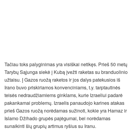
Tačiau toks palyginimas yra visiškai netikęs. Prieš 50 metų
Tarybų Sąjunga siekė į Kubą įvežti raketas su branduolinio
užtaisu. Į Gazos ruožą raketos ir jos dalys patekusios iš
Irano buvo priskiriamos konvenciniams, t.y. tarptautinės
teisės nedraudžiamiems ginklams, kurie Izraeliui padarė
pakankamai problemų. Izraelis panaudojo karines atakas
prieš Gazos ruožą norėdamas sužinoti, kokie yra Hamaz ir
Islamo Džihado grupės pajėgumai, bei norėdamas
sunaikinti šių grupių artimus ryšius su Iranu.