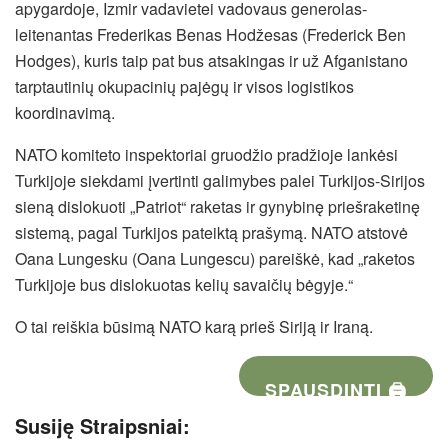
apygardoje, Izmir vadavietei vadovaus generolas-
leitenantas Frederikas Benas Hodžesas (Frederick Ben
Hodges), kuris taip pat bus atsakingas ir už Afganistano
tarptautinių okupacinių pajėgų ir visos logistikos
koordinavimą.
NATO komiteto inspektoriai gruodžio pradžioje lankėsi
Turkijoje siekdami įvertinti galimybes palei Turkijos-Sirijos
sieną dislokuoti „Patriot“ raketas ir gynybinę priešraketinę
sistemą, pagal Turkijos pateiktą prašymą. NATO atstovė
Oana Lungesku (Oana Lungescu) pareiškė, kad „raketos
Turkijoje bus dislokuotas kelių savaičių bėgyje.“
O tai reiškia būsimą NATO karą prieš Siriją ir Iraną.
SPAUSDINTI 🖨
Susiję Straipsniai: