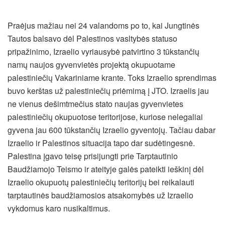
Praėjus mažiau nei 24 valandoms po to, kai Jungtinės
Tautos balsavo dėl Palestinos vasltybės statuso
pripažinimo, Izraelio vyriausybė patvirtino 3 tūkstančių
namų naujos gyvenvietės projektą okupuotame
palestiniečių Vakariniame krante. Toks Izraelio sprendimas
buvo kerštas už palestiniečių priėmimą į JTO. Izraelis jau
ne vienus dešimtmečius stato naujas gyvenvietes
palestiniečių okupuotose teritorijose, kuriose nelegaliai
gyvena jau 600 tūkstančių Izraelio gyventojų. Tačiau dabar
Izraelio ir Palestinos situacija tapo dar sudėtingesnė.
Palestina įgavo teisę prisijungti prie Tarptautinio
Baudžiamojo Teismo ir ateityje galės pateikti ieškinį dėl
Izraelio okupuotų palestiniečių teritorijų bei reikalauti
tarptautinės baudžiamosios atsakomybės už Izraelio
vykdomus karo nusikaltimus.