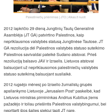
Palestiniečių priėmimas į JTO | Alkas.lt nuotr.
2012 lapkričio 29 dieną Jungtinių Tautų Generalinė
Asamblėja (JT GA) patvirtino Palestinos, kaip
nepriklausmos valstybės statusą Jungtinėse Tautose. JT
GA rezoliucija dėl Palestinos valstybės statuso suteikimo
Palestinos savivaldai pateikė Sudano atstovai. Prieš
rezoliuciją balsavo JAV ir Izraelis. Lietuvos atstovai
balsuojant už nepriklausomos palestiniečių valstybės
statuso suteikimą balsuojant susilaikė.
2012 rugsėjo mėnesį po Izraelio žurnalistų grupės
apsilankymo Lietuvoje „Jerusalem Post“ paskelbė, kad
Lietuvos ministras pirmininkas Andrius Kubilius jiems
pažadėjo ir toliau priešintis Palestinos valstybingumui, bei
nepritarti šios šalies siekiui tapti JT nare.