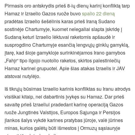
Pirmasis oro antskrydis prieš 8-ių dienų karinį konfliktą tarp
Hamaz ir Izraelio Gazos ruože buvo
spalio 22 dieną
pradėtas Izraelio šešėlinis karas prieš Iraną Sudano
sostinėje Chartumyje, kuomet nelegaliai slapta įskridę į
Sudaną keturi Izraelio lėktuvai raketomis apšaudė ir
susprogdino Chartumyje esančią lengvųjų ginklų gamyklą,
įtarę, kad šioje gamykloje surinkinėjamos Irano gamybos
„Fahjr“ tipo ilgojo nuotolio raketos, skirtos palestiniečių
Hamaz karinei grupuotei. Apie šias atakas Izraelis ir JAV
atstovai nutylėjo.
Iš tikrųjų būsimas Izraelio karinis konfliktas su Iranu atrodys
visiškai kitaip, nei dabartinis įvykęs su Hamaz. Dar prieš
savaitę prieš Izraeliui pradedant karinę operaciją Gazos
ruože Jungtinės Valstijos, Europos Sąjunga ir Persijos
įlankos šalys vykdė karines pratybas jūroje, valė jūrines
minas, kurios galėtų būti išmestos į Ormuzų sąsiauryje