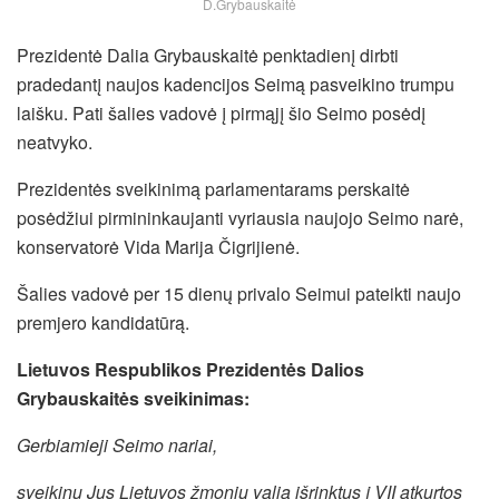
D.Grybauskaitė
Prezidentė Dalia Grybauskaitė penktadienį dirbti
pradedantį naujos kadencijos Seimą pasveikino trumpu
laišku. Pati šalies vadovė į pirmąjį šio Seimo posėdį
neatvyko.
Prezidentės sveikinimą parlamentarams perskaitė
posėdžiui pirmininkaujanti vyriausia naujojo Seimo narė,
konservatorė Vida Marija Čigrijienė.
Šalies vadovė per 15 dienų privalo Seimui pateikti naujo
premjero kandidatūrą.
Lietuvos Respublikos Prezidentės Dalios
Grybauskaitės sveikinimas:
Gerbiamieji Seimo nariai,
sveikinu Jus Lietuvos žmonių valia išrinktus į VII atkurtos