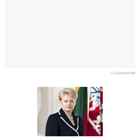
D.Grybauskaitė