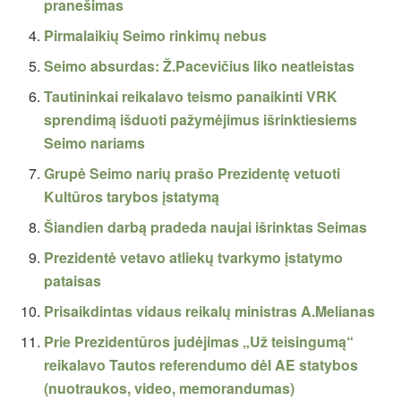
pranešimas
Pirmalaikių Seimo rinkimų nebus
Seimo absurdas: Ž.Pacevičius liko neatleistas
Tautininkai reikalavo teismo panaikinti VRK
sprendimą išduoti pažymėjimus išrinktiesiems
Seimo nariams
Grupė Seimo narių prašo Prezidentę vetuoti
Kultūros tarybos įstatymą
Šiandien darbą pradeda naujai išrinktas Seimas
Prezidentė vetavo atliekų tvarkymo įstatymo
pataisas
Prisaikdintas vidaus reikalų ministras A.Melianas
Prie Prezidentūros judėjimas „Už teisingumą“
reikalavo Tautos referendumo dėl AE statybos
(nuotraukos, video, memorandumas)