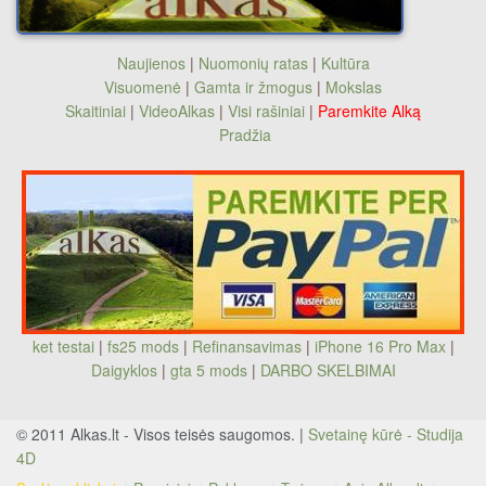
Naujienos
|
Nuomonių ratas
|
Kultūra
Visuomenė
|
Gamta ir žmogus
|
Mokslas
Skaitiniai
|
VideoAlkas
|
Visi rašiniai
|
Paremkite Alką
Pradžia
ket testai
|
fs25 mods
|
Refinansavimas
|
iPhone 16 Pro Max
|
Daigyklos
|
gta 5 mods
|
DARBO SKELBIMAI
© 2011 Alkas.lt - Visos teisės saugomos. |
Svetainę kūrė - Studija
4D