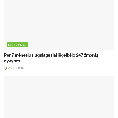
LIETUVOJE
Per 7 mėnesius ugniagesiai išgelbėjo 247 žmonių
gyvybes
2026 08 07