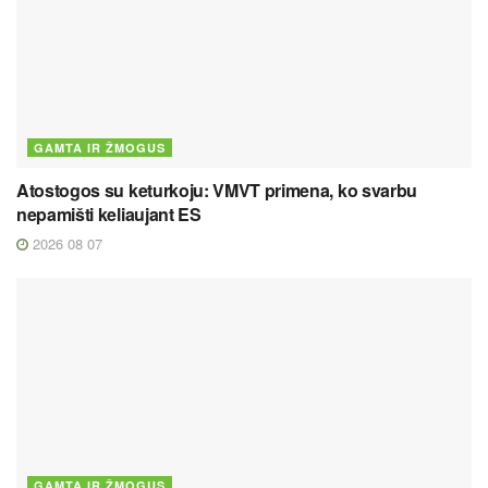
GAMTA IR ŽMOGUS
Atostogos su keturkoju: VMVT primena, ko svarbu
nepamišti keliaujant ES
2026 08 07
GAMTA IR ŽMOGUS