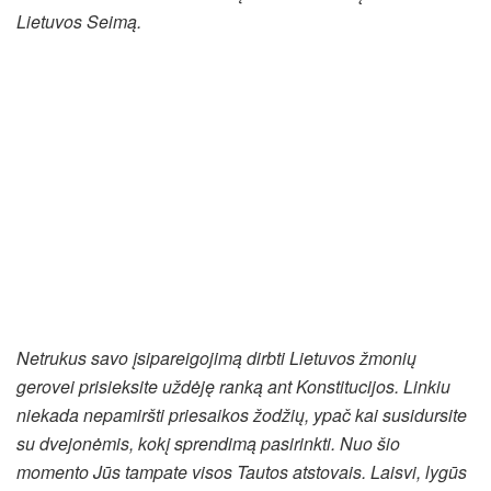
Lietuvos Seimą.
Netrukus savo įsipareigojimą dirbti Lietuvos žmonių
gerovei prisieksite uždėję ranką ant Konstitucijos. Linkiu
niekada nepamiršti priesaikos žodžių, ypač kai susidursite
su dvejonėmis, kokį sprendimą pasirinkti. Nuo šio
momento Jūs tampate visos Tautos atstovais. Laisvi, lygūs