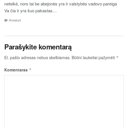
neteikė, nors tai be abejonės yra ir valstybės vadovo pareiga
Va čia ir yra šuo pakastas…
Atsakyti
Parašykite komentarą
El. pašto adresas nebus skelbiamas.
Būtini laukeliai pažymėti
*
Komentaras
*