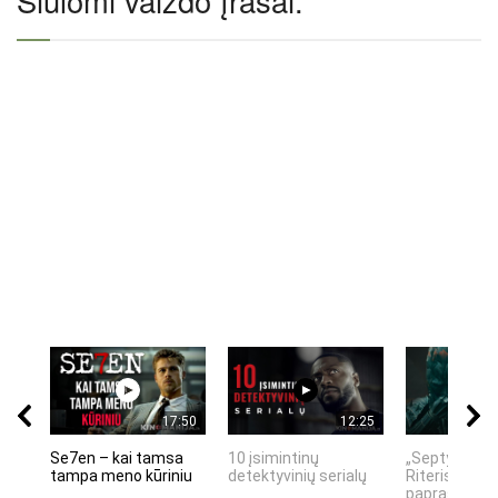
Siūlomi vaizdo įrašai:
17:50
12:25
Se7en – kai tamsa
10 įsimintinų
„Septynių Ka
tampa meno kūriniu
detektyvinių serialų
Riteris" – kai
paprastumas