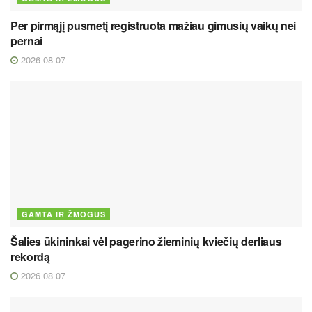
Per pirmąjį pusmetį registruota mažiau gimusių vaikų nei
pernai
2026 08 07
GAMTA IR ŽMOGUS
Šalies ūkininkai vėl pagerino žieminių kviečių derliaus
rekordą
2026 08 07