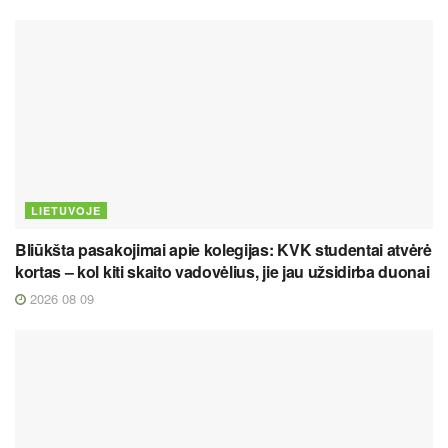
LIETUVOJE
Bliūkšta pasakojimai apie kolegijas: KVK studentai atvėrė
kortas – kol kiti skaito vadovėlius, jie jau užsidirba duonai
2026 08 09