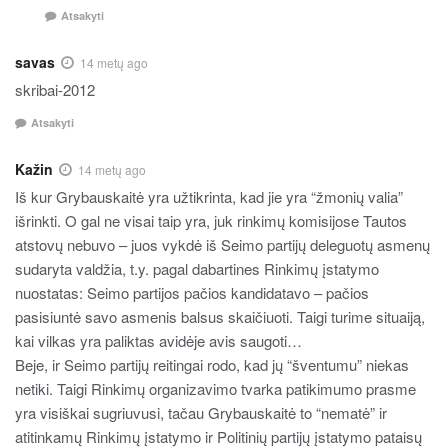
Atsakyti
savas
14 metų ago
skribai-2012
Atsakyti
Kažin
14 metų ago
Iš kur Grybauskaitė yra užtikrinta, kad jie yra “žmonių valia”
išrinkti. O gal ne visai taip yra, juk rinkimų komisijose Tautos
atstovų nebuvo – juos vykdė iš Seimo partijų deleguotų asmenų
sudaryta valdžia, t.y. pagal dabartines Rinkimų įstatymo
nuostatas: Seimo partijos pačios kandidatavo – pačios
pasisiuntė savo asmenis balsus skaičiuoti. Taigi turime situaiją,
kai vilkas yra paliktas avidėje avis saugoti…
Beje, ir Seimo partijų reitingai rodo, kad jų “šventumu” niekas
netiki. Taigi Rinkimų organizavimo tvarka patikimumo prasme
yra visiškai sugriuvusi, tačau Grybauskaitė to “nematė” ir
atitinkamų Rinkimų įstatymo ir Politinių partijų įstatymo pataisų