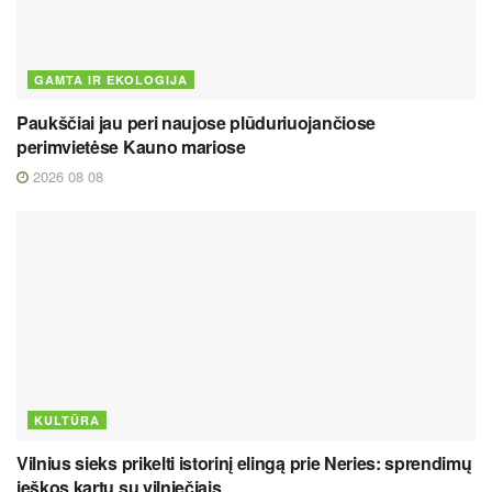
GAMTA IR EKOLOGIJA
Paukščiai jau peri naujose plūduriuojančiose
perimvietėse Kauno mariose
2026 08 08
KULTŪRA
Vilnius sieks prikelti istorinį elingą prie Neries: sprendimų
ieškos kartu su vilniečiais