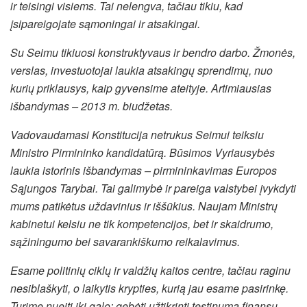
ir teisingi visiems. Tai nelengva, tačiau tikiu, kad
įsipareigojate sąmoningai ir atsakingai.
Su Seimu tikiuosi konstruktyvaus ir bendro darbo. Žmonės,
verslas, investuotojai laukia atsakingų sprendimų, nuo
kurių priklausys, kaip gyvensime ateityje. Artimiausias
išbandymas – 2013 m. biudžetas.
Vadovaudamasi Konstitucija netrukus Seimui teiksiu
Ministro Pirmininko kandidatūrą. Būsimos Vyriausybės
laukia istorinis išbandymas – pirmininkavimas Europos
Sąjungos Tarybai. Tai galimybė ir pareiga valstybei įvykdyti
mums patikėtus uždavinius ir iššūkius. Naujam Ministrų
kabinetui kelsiu ne tik kompetencijos, bet ir skaidrumo,
sąžiningumo bei savarankiškumo reikalavimus.
Esame politinių ciklų ir valdžių kaitos centre, tačiau raginu
nesiblaškyti, o laikytis krypties, kurią jau esame pasirinkę.
Turime nueiti iki galo: gebėti užtikrinti tęstinumą finansų