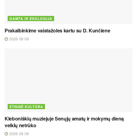
GAMTA IR EKOLOGIJA
Prakalbinkime vaistažoles kartu su D. Kunčiene
2026 08 09
ETNINĖ KULTŪRA
Kleboniškių muziejuje Senųjų amatų ir mokymų dieną
veiklų netrūko
2026 08 09