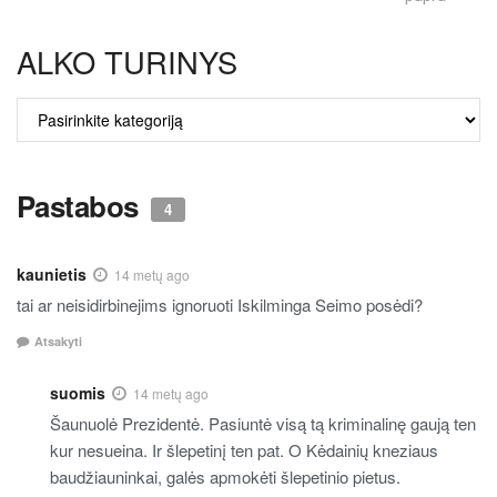
ALKO TURINYS
ALKO
TURINYS
Pastabos
4
kaunietis
14 metų ago
tai ar neisidirbinejims ignoruoti Iskilminga Seimo posėdi?
Atsakyti
suomis
14 metų ago
Šaunuolė Prezidentė. Pasiuntė visą tą kriminalinę gaują ten
kur nesueina. Ir šlepetinį ten pat. O Kėdainių kneziaus
baudžiauninkai, galės apmokėti šlepetinio pietus.