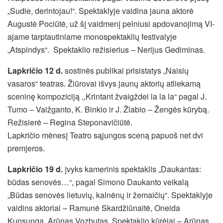
„Sudie, derintojau!“. Spektaklyje vaidina jauna aktorė
Augustė Pociūtė, už šį vaidmenį pelniusi apdovanojimą VI-
ajame tarptautiniame monospektaklių festivalyje
„Atspindys“. Spektaklio režisierius – Nerijus Gediminas.
Lapkričio 12 d.
sostinės publikai prisistatys „Naisių
vasaros“ teatras. Žiūrovai išvys jaunų aktorių atliekamą
sceninę kompoziciją ,,Krintant žvaigždei la la la“ pagal J.
Tumo – Vaižganto, K. Binkio ir J. Žlabio – Žengės kūrybą.
Režisierė – Regina Steponavičiūtė.
Lapkričio mėnesį Teatro sąjungos sceną papuoš net dvi
premjeros.
Lapkričio 19 d.
įvyks kamerinis spektaklis „Daukantas:
būdas senovės…“, pagal Simono Daukanto veikalą
„Būdas senovės lietuvių, kalnėnų ir žemaičių“. Spektaklyje
vaidins aktoriai – Ramunė Skardžiūnaitė, Oneida
Kunsunga, Arūnas Vozbutas. Spektaklio kūrėjai – Arūnas