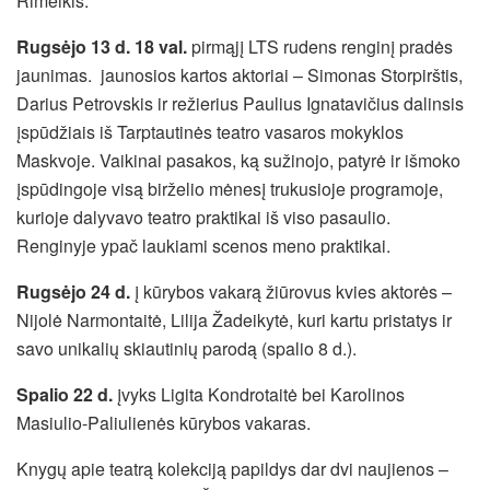
Rimeikis.
Rugsėjo 13 d. 18 val.
pirmąjį LTS rudens renginį pradės
jaunimas. jaunosios kartos aktoriai – Simonas Storpirštis,
Darius Petrovskis ir režierius Paulius Ignatavičius dalinsis
įspūdžiais iš Tarptautinės teatro vasaros mokyklos
Maskvoje. Vaikinai pasakos, ką sužinojo, patyrė ir išmoko
įspūdingoje visą birželio mėnesį trukusioje programoje,
kurioje dalyvavo teatro praktikai iš viso pasaulio.
Renginyje ypač laukiami scenos meno praktikai.
Rugsėjo 24 d.
į kūrybos vakarą žiūrovus kvies aktorės –
Nijolė Narmontaitė, Lilija Žadeikytė, kuri kartu pristatys ir
savo unikalių skiautinių parodą (spalio 8 d.).
Spalio 22 d.
įvyks Ligita Kondrotaitė bei Karolinos
Masiulio-Paliulienės kūrybos vakaras.
Knygų apie teatrą kolekciją papildys dar dvi naujienos –