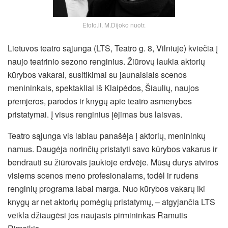
Efoto.lt, M.Dijoko nuotr.
Lietuvos teatro sąjunga (LTS, Teatro g. 8, Vilniuje) kviečia į
naujo teatrinio sezono renginius. Žiūrovų laukia aktorių
kūrybos vakarai, susitikimai su jaunaisiais scenos
menininkais, spektakliai iš Klaipėdos, Šiaulių, naujos
premjeros, parodos ir knygų apie teatro asmenybes
pristatymai. Į visus renginius įėjimas bus laisvas.
Teatro sąjunga vis labiau panašėja į aktorių, menininkų
namus. Daugėja norinčių pristatyti savo kūrybos vakarus ir
bendrauti su žiūrovais jaukioje erdvėje. Mūsų durys atviros
visiems scenos meno profesionalams, todėl ir rudens
renginių programa labai marga.
Nuo kūrybos vakarų iki
knygų ar net aktorių pomėgių pristatymų, – atgyjančia LTS
veikla džiaugėsi jos naujasis pirmininkas Ramutis