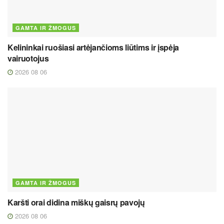
GAMTA IR ŽMOGUS
Kelininkai ruošiasi artėjančioms liūtims ir įspėja
vairuotojus
2026 08 06
GAMTA IR ŽMOGUS
Karšti orai didina miškų gaisrų pavojų
2026 08 06