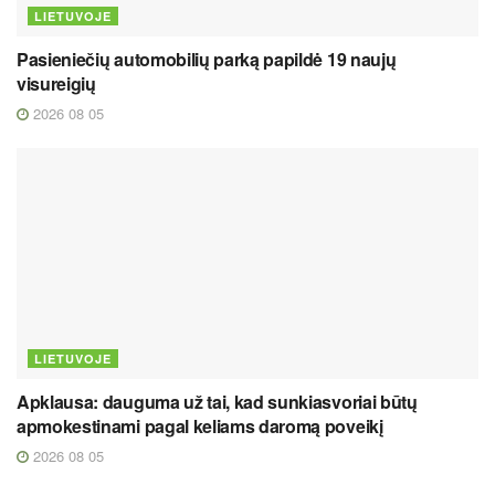
LIETUVOJE
Pasieniečių automobilių parką papildė 19 naujų
visureigių
2026 08 05
LIETUVOJE
Apklausa: dauguma už tai, kad sunkiasvoriai būtų
apmokestinami pagal keliams daromą poveikį
2026 08 05