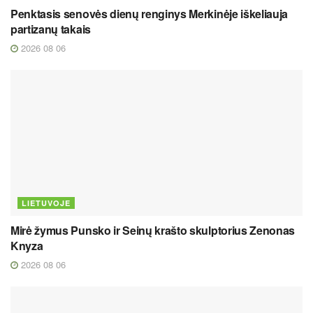
Penktasis senovės dienų renginys Merkinėje iškeliauja
partizanų takais
2026 08 06
LIETUVOJE
Mirė žymus Punsko ir Seinų krašto skulptorius Zenonas
Knyza
2026 08 06