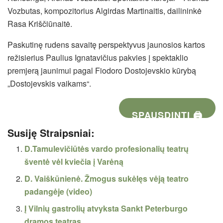
Vozbutas, kompozitorius Algirdas Martinaitis, dailininkė
Rasa Kriščiūnaitė.
Paskutinę rudens savaitę perspektyvus jaunosios kartos
režisierius Paulius Ignatavičius pakvies į spektaklio
premjerą jaunimui pagal Fiodoro Dostojevskio kūrybą
„Dostojevskis vaikams“.
SPAUSDINTI 🖨
Susiję Straipsniai:
D.Tamulevičiūtės vardo profesionalių teatrų
šventė vėl kviečia į Varėną
D. Vaiškūnienė. Žmogus sukėlęs vėją teatro
padangėje (video)
Į Vilnių gastrolių atvyksta Sankt Peterburgo
dramos teatras