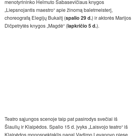
menotyrininko Helmuto Šabasevičiaus knygos
„Liepsnojantis maestro“ apie žinomą baletmeisterį,
choreografą Elegijų Bukaitį (
spalio 29 d.
) ir aktorės Marijos
Dičpetrytės knygos „Magdė“ (
lapkričio 5 d.
).
Teatro sąjungos scenoje taip pat pasirodys svečiai iš
Šiaulių ir Klaipėdos. Spalio 15 d. įvyks „Laisvojo teatro“ iš
Klaipėdos monospektaklis pagal Vadimo Levanovo pjesę