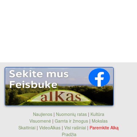
Naujienos
|
Nuomonių ratas
|
Kultūra
Visuomenė
|
Gamta ir žmogus
|
Mokslas
Skaitiniai
|
VideoAlkas
|
Visi rašiniai
|
Paremkite Alką
Pradžia