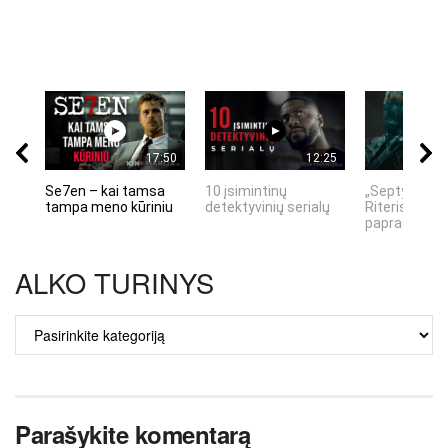
17:50
12:25
Se7en – kai tamsa
10 įsimintinų
„Septynių Ka
tampa meno kūriniu
detektyvinių serialų
Riteris" – kai
paprastumas
ALKO TURINYS
ALKO
TURINYS
Parašykite komentarą