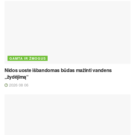
GAMTA IR ŽMOGUS
Nidos uoste išbandomas būdas mažinti vandens
„žydėjimą“
2026 08 06