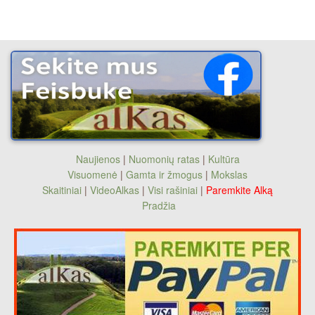
Naujienos
|
Nuomonių ratas
|
Kultūra
Visuomenė
|
Gamta ir žmogus
|
Mokslas
Skaitiniai
|
VideoAlkas
|
Visi rašiniai
|
Paremkite Alką
Pradžia