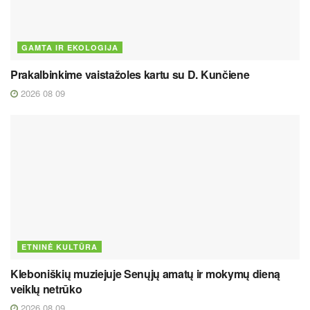
GAMTA IR EKOLOGIJA
Prakalbinkime vaistažoles kartu su D. Kunčiene
2026 08 09
ETNINĖ KULTŪRA
Kleboniškių muziejuje Senųjų amatų ir mokymų dieną
veiklų netrūko
2026 08 09