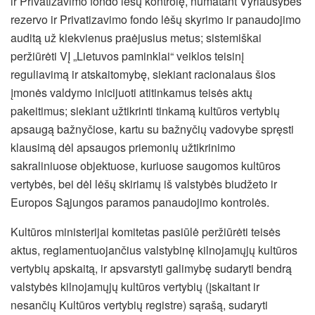
ir Privatizavimo fondo lėšų kontrolę, numatant Vyriausybės
rezervo ir Privatizavimo fondo lėšų skyrimo ir panaudojimo
auditą už kiekvienus praėjusius metus; sistemiškai
peržiūrėti VĮ „Lietuvos paminklai“ veiklos teisinį
reguliavimą ir atskaitomybę, siekiant racionalaus šios
įmonės valdymo inicijuoti atitinkamus teisės aktų
pakeitimus; siekiant užtikrinti tinkamą kultūros vertybių
apsaugą bažnyčiose, kartu su bažnyčių vadovybe spręsti
klausimą dėl apsaugos priemonių užtikrinimo
sakraliniuose objektuose, kuriuose saugomos kultūros
vertybės, bei dėl lėšų skiriamų iš valstybės biudžeto ir
Europos Sąjungos paramos panaudojimo kontrolės.
Kultūros ministerijai komitetas pasiūlė peržiūrėti teisės
aktus, reglamentuojančius valstybinę kilnojamųjų kultūros
vertybių apskaitą, ir apsvarstyti galimybę sudaryti bendrą
valstybės kilnojamųjų kultūros vertybių (įskaitant ir
nesančių Kultūros vertybių registre) sąrašą, sudaryti