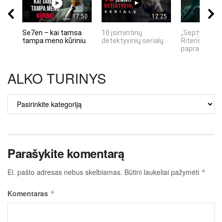
17:50
12:25
Se7en – kai tamsa
10 įsimintinų
„Septynių Ka
tampa meno kūriniu
detektyvinių serialų
Riteris" – kai
paprastumas
ALKO TURINYS
ALKO
TURINYS
Parašykite komentarą
El. pašto adresas nebus skelbiamas.
Būtini laukeliai pažymėti
*
Komentaras
*