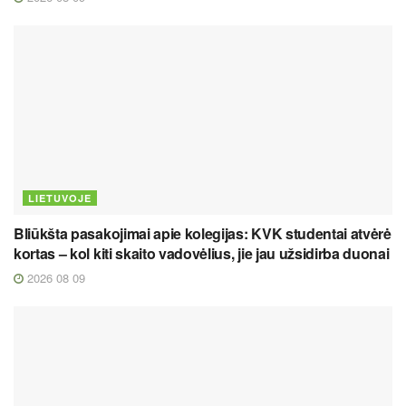
LIETUVOJE
Bliūkšta pasakojimai apie kolegijas: KVK studentai atvėrė
kortas – kol kiti skaito vadovėlius, jie jau užsidirba duonai
2026 08 09