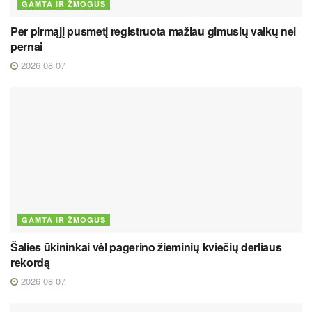
GAMTA IR ŽMOGUS
Per pirmąjį pusmetį registruota mažiau gimusių vaikų nei
pernai
2026 08 07
GAMTA IR ŽMOGUS
Šalies ūkininkai vėl pagerino žieminių kviečių derliaus
rekordą
2026 08 07