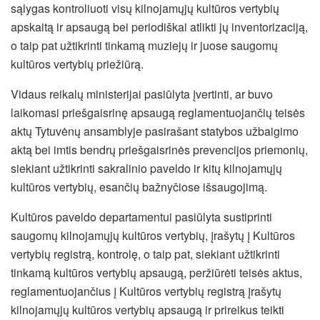
sąlygas kontroliuoti visų kilnojamųjų kultūros vertybių
apskaitą ir apsaugą bei periodiškai atlikti jų inventorizaciją,
o taip pat užtikrinti tinkamą muziejų ir juose saugomų
kultūros vertybių priežiūrą.
Vidaus reikalų ministerijai pasiūlyta įvertinti, ar buvo
laikomasi priešgaisrinę apsaugą reglamentuojančių teisės
aktų Tytuvėnų ansamblyje pasirašant statybos užbaigimo
aktą bei imtis bendrų priešgaisrinės prevencijos priemonių,
siekiant užtikrinti sakralinio paveldo ir kitų kilnojamųjų
kultūros vertybių, esančių bažnyčiose išsaugojimą.
Kultūros paveldo departamentui pasiūlyta sustiprinti
saugomų kilnojamųjų kultūros vertybių, įrašytų į Kultūros
vertybių registrą, kontrolę, o taip pat, siekiant užtikrinti
tinkamą kultūros vertybių apsaugą, peržiūrėti teisės aktus,
reglamentuojančius į Kultūros vertybių registrą įrašytų
kilnojamųjų kultūros vertybių apsaugą ir prireikus teikti