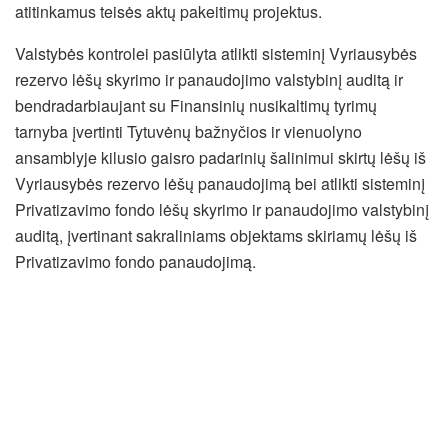
atitinkamus teisės aktų pakeitimų projektus.
Valstybės kontrolei pasiūlyta atlikti sisteminį Vyriausybės
rezervo lėšų skyrimo ir panaudojimo valstybinį auditą ir
bendradarbiaujant su Finansinių nusikaltimų tyrimų
tarnyba įvertinti Tytuvėnų bažnyčios ir vienuolyno
ansamblyje kilusio gaisro padarinių šalinimui skirtų lėšų iš
Vyriausybės rezervo lėšų panaudojimą bei atlikti sisteminį
Privatizavimo fondo lėšų skyrimo ir panaudojimo valstybinį
auditą, įvertinant sakraliniams objektams skiriamų lėšų iš
Privatizavimo fondo panaudojimą.