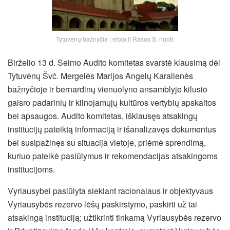
Tytuvėnų bažnyčia | efoto.lt Rasos S. nuotr.
Birželio 13 d. Seimo Audito komitetas svarstė klausimą dėl
Tytuvėnų Švč. Mergelės Marijos Angelų Karalienės
bažnyčioje ir bernardinų vienuolyno ansamblyje kilusio
gaisro padarinių ir kilnojamųjų kultūros vertybių apskaitos
bei apsaugos. Audito komitetas, išklausęs atsakingų
institucijų pateiktą informaciją ir išanalizavęs dokumentus
bei susipažinęs su situacija vietoje, priėmė sprendimą,
kuriuo pateikė pasiūlymus ir rekomendacijas atsakingoms
institucijoms.
Vyriausybei pasiūlyta siekiant racionalaus ir objektyvaus
Vyriausybės rezervo lėšų paskirstymo, paskirti už tai
atsakingą instituciją;
užtikrinti tinkamą Vyriausybės rezervo