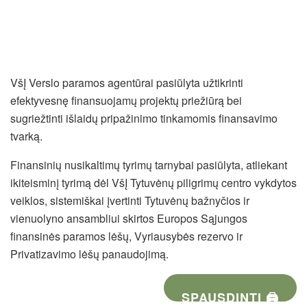
VšĮ Verslo paramos agentūrai pasiūlyta užtikrinti
efektyvesnę finansuojamų projektų priežiūrą bei
sugriežtinti išlaidų pripažinimo tinkamomis finansavimo
tvarką.
Finansinių nusikaltimų tyrimų tarnybai pasiūlyta, atliekant
ikiteisminį tyrimą dėl VšĮ Tytuvėnų piligrimų centro vykdytos
veiklos, sistemiškai įvertinti Tytuvėnų bažnyčios ir
vienuolyno ansambliui skirtos Europos Sąjungos
finansinės paramos lėšų, Vyriausybės rezervo ir
Privatizavimo lėšų panaudojimą.
SPAUSDINTI 🖨