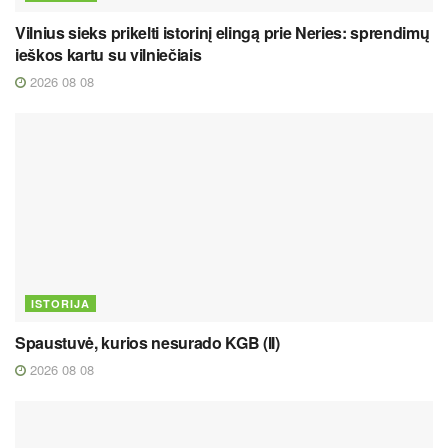
Vilnius sieks prikelti istorinį elingą prie Neries: sprendimų
ieškos kartu su vilniečiais
2026 08 08
ISTORIJA
Spaustuvė, kurios nesurado KGB (II)
2026 08 08