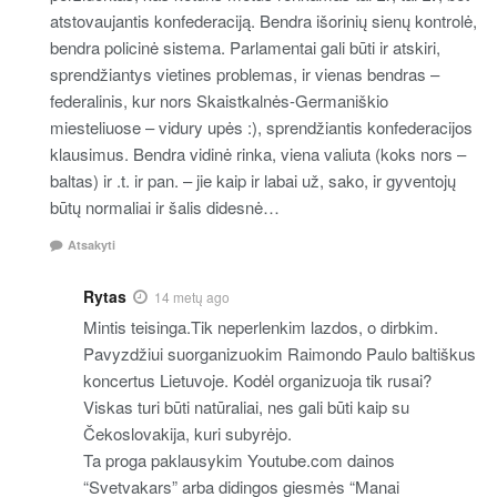
atstovaujantis konfederaciją. Bendra išorinių sienų kontrolė,
bendra policinė sistema. Parlamentai gali būti ir atskiri,
sprendžiantys vietines problemas, ir vienas bendras –
federalinis, kur nors Skaistkalnės-Germaniškio
miesteliuose – vidury upės :), sprendžiantis konfederacijos
klausimus. Bendra vidinė rinka, viena valiuta (koks nors –
baltas) ir .t. ir pan. – jie kaip ir labai už, sako, ir gyventojų
būtų normaliai ir šalis didesnė…
Atsakyti
Rytas
14 metų ago
Mintis teisinga.Tik neperlenkim lazdos, o dirbkim.
Pavyzdžiui suorganizuokim Raimondo Paulo baltiškus
koncertus Lietuvoje. Kodėl organizuoja tik rusai?
Viskas turi būti natūraliai, nes gali būti kaip su
Čekoslovakija, kuri subyrėjo.
Ta proga paklausykim Youtube.com dainos
“Svetvakars” arba didingos giesmės “Manai