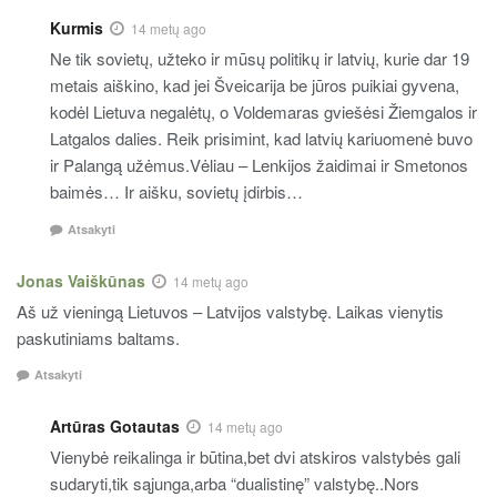
Kurmis
14 metų ago
Ne tik sovietų, užteko ir mūsų politikų ir latvių, kurie dar 19
metais aiškino, kad jei Šveicarija be jūros puikiai gyvena,
kodėl Lietuva negalėtų, o Voldemaras gviešėsi Žiemgalos ir
Latgalos dalies. Reik prisimint, kad latvių kariuomenė buvo
ir Palangą užėmus.Vėliau – Lenkijos žaidimai ir Smetonos
baimės… Ir aišku, sovietų įdirbis…
Atsakyti
Jonas Vaiškūnas
14 metų ago
Aš už vieningą Lietuvos – Latvijos valstybę. Laikas vienytis
paskutiniams baltams.
Atsakyti
Artūras Gotautas
14 metų ago
Vienybė reikalinga ir būtina,bet dvi atskiros valstybės gali
sudaryti,tik sąjunga,arba “dualistinę” valstybę..Nors