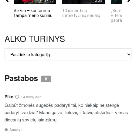
17:50
12:25
Se7en – kai tamsa
10 įsimintinų
„Septynių Ka
tampa meno kūriniu
detektyvinių serialų
Riteris" – kai
paprastumas
ALKO TURINYS
ALKO
TURINYS
Pastabos
8
Pikc
14 metų ago
Galbūt žmonės sugebės padaryti tai, ko niekaip neįstengė
padaryti valdžia? Mano galva, lietuvių ir latvių atskirtis – vienas
didesnių sovietų laimėjimų.
Atsakyti