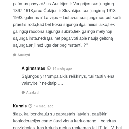
paėmus pavyzdžius Austrijos ir Vengrijos susijungimą
1867-1918,arba Čekijos ir Slovakijos susijungimą 1918-
1992..galimas ir Latvijos – Lietuvos susijungimas,bet karti
praeitis rodo,kad bet kokia sąjunga ilgai neišsilaiko,tiek
galingoji raudona sąjunga subiro,tiek galinga mėlynoji
sąjunga irsta,nedrąsu net pagalvoti apie naują geltoną
sąjunga,ar ji nežlugs dar begimstanti..??
Atsakyti
Algirmantas
14 metų ago
Sąjungos yr trumpalaikis reiškinys, turi tapti viena
valstybe ir nekitaip ….
Atsakyti
Kurmis
14 metų ago
šiaip, kai bendrauju su paprastais latviais, paaiškini
konfederacijos esmę (kad viena kariuomenė – bendras
perzidentas, kas keturis metus renkamas tai LT, tai LV, bet