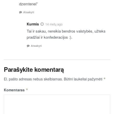
dzemtenei”
Atsakyti
Kurmis
14 metų ago
Tai ir sakau, nereikia bendros valstybės, užteks
pradžiai ir konfederacijos :).
Atsakyti
Parašykite komentarą
El. pašto adresas nebus skelbiamas.
Būtini laukeliai pažymėti
*
Komentaras
*