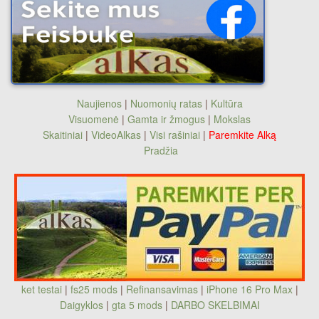
Naujienos
|
Nuomonių ratas
|
Kultūra
Visuomenė
|
Gamta ir žmogus
|
Mokslas
Skaitiniai
|
VideoAlkas
|
Visi rašiniai
|
Paremkite Alką
Pradžia
ket testai
|
fs25 mods
|
Refinansavimas
|
iPhone 16 Pro Max
|
Daigyklos
|
gta 5 mods
|
DARBO SKELBIMAI