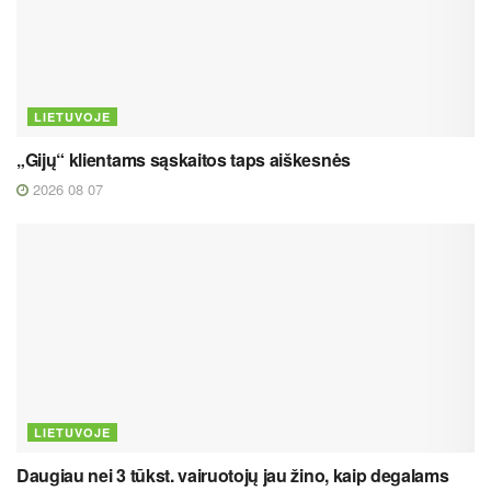
LIETUVOJE
„Gijų“ klientams sąskaitos taps aiškesnės
2026 08 07
LIETUVOJE
Daugiau nei 3 tūkst. vairuotojų jau žino, kaip degalams