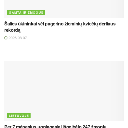
GAMTA IR ŽMOGUS
Šalies ūkininkai vėl pagerino žieminių kviečių derliaus
rekordą
2026 08 07
LIETUVOJE
Per 7 mėnesius ugniagesiai išgelbėjo 247 žmonių