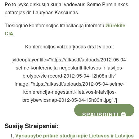
Po to įvyks diskusija kuriai vadovaus Seimo Pirmininkės
patarėjas dr. Laurynas Kasčiūnas.
Tiesioginė konferencijos transliaciją internetu
žiūrėkite
ČIA
.
Konferencijos vaizdo įrašas (lrs.lt video):
[videoplayer file=”https://alkas.lt/uploads/2012-05-04-
seime-konferencija-negestanti-lietuvos-ir-latvijos-
brolybe/vlc-record-2012-05-04-12h08m.flv”
image=”https://alkas.lt/uploads/2012-05-04-seime-
konferencija-negestanti-lietuvos-ir-latvijos-
brolybe/vlcsnap-2012-05-04-15h33m.jpg” /]
SPAUSDINTI 🖨
Susiję Straipsniai:
Vyriausybė pritarė studijai apie Lietuvos ir Latvijos