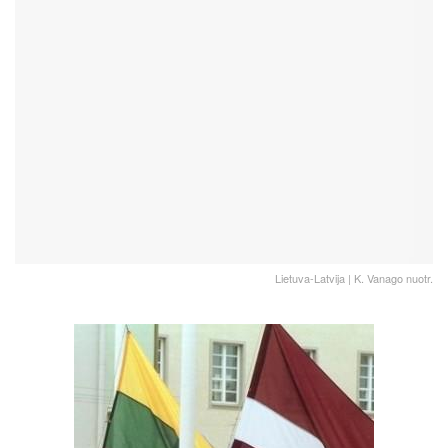
Lietuva-Latvija | K. Vanago nuotr.