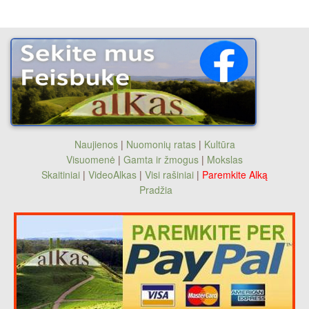
Naujienos
|
Nuomonių ratas
|
Kultūra
Visuomenė
|
Gamta ir žmogus
|
Mokslas
Skaitiniai
|
VideoAlkas
|
Visi rašiniai
|
Paremkite Alką
Pradžia