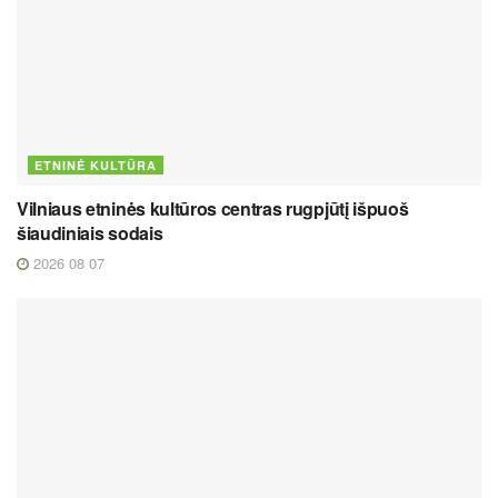
ETNINĖ KULTŪRA
Vilniaus etninės kultūros centras rugpjūtį išpuoš
šiaudiniais sodais
2026 08 07