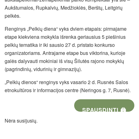
Aukštumalos, Rupkalvių, Medžioklės, Berštų, Leitgirių
pelkės.
Renginys „Pelkių diena“ vyks dviem etapais: pirmajame
etape kiekviena mokykla išrenka geriausius 5 piešinius
pelkių tematika ir iki sausio 27 d. pristato konkurso
organizatoriams. Antrajame etape bus viktorina, kurioje
galės dalyvauti mokiniai iš visų Šilutės rajono mokyklų
(pagrindinių, vidurinių ir gimnazijų).
„Pelkių dienos“ renginys vyks vasario 2 d. Rusnės Salos
etnokultūros ir informacijos centre (Neringos g. 7, Rusnė).
SPAUSDINTI 🖨
Nėra susijusių.