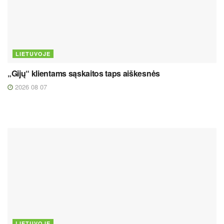
LIETUVOJE
„Gijų“ klientams sąskaitos taps aiškesnės
2026 08 07
LIETUVOJE