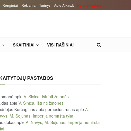
Renginiai
Reklama
Turinys
Apie Alkas.lt
Paremkite Alką
S
SKAITINIAI
VISI RAŠINIAI
KAITYTOJŲ PASTABOS
uomonė
apie
V. Sinica. Ištrinti žmonės
ldas
apie
V. Sinica. Ištrinti žmonės
driejus Korčaginas apie geruosius rusus
apie
A.
vys, M. Sėjūnas. Imperija nemiršta tyliai
austukas
apie
A. Navys, M. Sėjūnas. Imperija nemiršta
iai