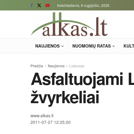
Ketvirtadienis, 6 rugpjūčio, 2026
NAUJIENOS
NUOMONIŲ RATAS
KUL
Pradžia
Naujienos
Lietuvoje
Asfaltuojami 
žvyrkeliai
www.alkas.lt
2011-07-27 12:25:20