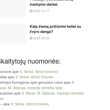
tvarkymo darbai
2025 03 17
Kaip žiemą prižiūrimi keliai su
žvyro danga?
2025 03 02
kaitytojų nuomonės:
uomonė
apie
V. Sinica. Ištrinti žmonės
ldas
apie
V. Sinica. Ištrinti žmonės
driejus Korčaginas apie geruosius rusus
apie
A.
vys, M. Sėjūnas. Imperija nemiršta tyliai
austukas
apie
A. Navys, M. Sėjūnas. Imperija nemiršta
iai
++
apie
V. Sinica. Ištrinti žmonės