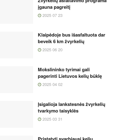
Žvyrkelių asfaltavimo programa
įgauna pagreitį
2025 07 23
Klaipėdoje bus išasfaltuota dar
beveik 6 km žvyrkelių
2025 06 20
Mokslininko tyrimai gali
pagerinti Lietuvos kelių būklę
2025 04 02
Įsigalioja lankstesnės žvyrkelių
tvarkymo taisyklės
2025 03 31
Pristatyti svarbiausi kelių