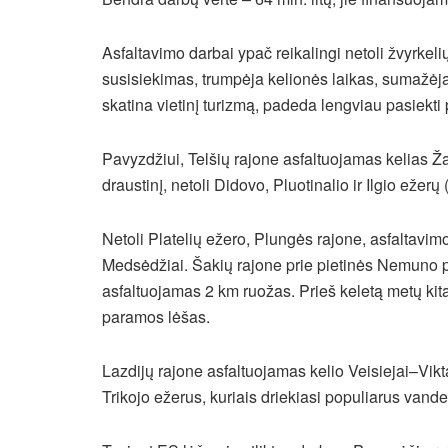
Asfaltavimo darbai ypač reikalingi netoli žvyrke
susisiekimas, trumpėja kelionės laikas, sumažėja 
skatina vietinį turizmą, padeda lengviau pasiekti 
Pavyzdžiui, Telšių rajone asfaltuojamas kelias Ž
draustinį, netoli Didovo, Pluotinalio ir Ilgio ežer
Netoli Platelių ežero, Plungės rajone, asfaltavim
Medsėdžiai. Šakių rajone prie pietinės Nemuno p
asfaltuojamas 2 km ruožas. Prieš keletą metų ki
paramos lėšas.
Lazdijų rajone asfaltuojamas kelio Veisiejai–Vik
Trikojo ežerus, kuriais driekiasi populiarus vand