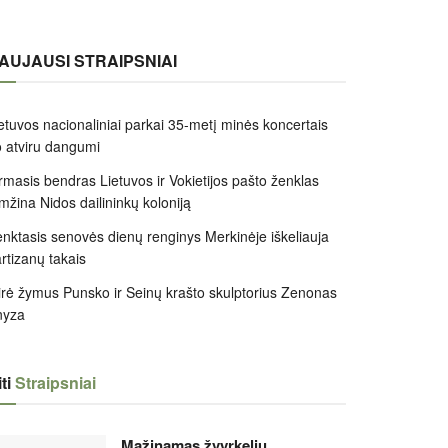
AUJAUSI STRAIPSNIAI
etuvos nacionaliniai parkai 35-metį minės koncertais
 atviru dangumi
rmasis bendras Lietuvos ir Vokietijos pašto ženklas
mžina Nidos dailininkų koloniją
nktasis senovės dienų renginys Merkinėje iškeliauja
rtizanų takais
rė žymus Punsko ir Seinų krašto skulptorius Zenonas
nyza
ti
Straipsniai
Mažinamas žvyrkelių