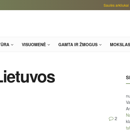
Saulės arkliukai
TŪRA
VISUOMENĖ
GAMTA IR ŽMOGUS
MOKSLA
Lietuvos
S
n
Va
An
Na
2
kl
tyl