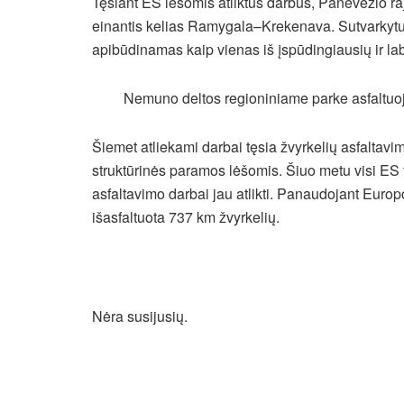
Tęsiant ES lėšomis atliktus darbus, Panevėžio ra
einantis kelias Ramygala–Krekenava. Sutvarkytu k
apibūdinamas kaip vienas iš įspūdingiausių ir lab
Nemuno deltos regioniniame parke asfaltu
Šiemet atliekami darbai tęsia žvyrkelių asfalta
struktūrinės paramos lėšomis. Šiuo metu visi ES
asfaltavimo darbai jau atlikti. Panaudojant Euro
išasfaltuota 737 km žvyrkelių.
Nėra susijusių.