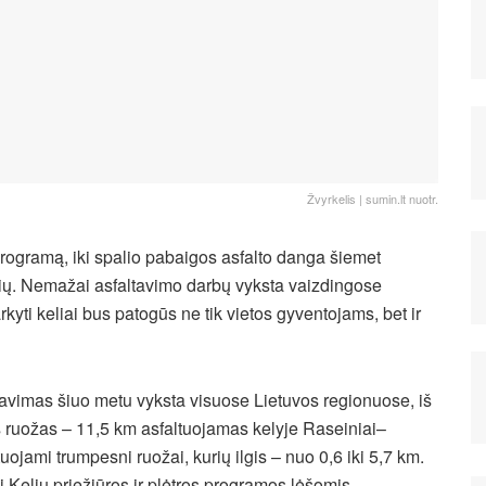
Žvyrkelis | sumin.lt nuotr.
programą, iki spalio pabaigos asfalto danga šiemet
ių. Nemažai asfaltavimo darbų vyksta vaizdingose
rkyti keliai bus patogūs ne tik vietos gyventojams, bet ir
tavimas šiuo metu vyksta visuose Lietuvos regionuose, iš
ias ruožas – 11,5 km asfaltuojamas kelyje Raseiniai–
uojami trumpesni ruožai, kurių ilgis – nuo 0,6 iki 5,7 km.
i Kelių priežiūros ir plėtros programos lėšomis.