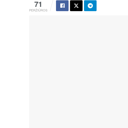
71
PERŽIŪROS