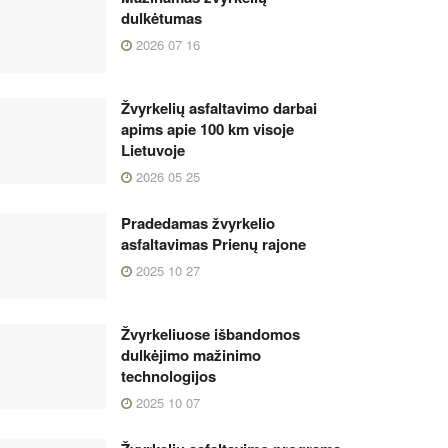
dulkėtumas
2026 07 16
Žvyrkelių asfaltavimo darbai
apims apie 100 km visoje
Lietuvoje
2026 05 25
Pradedamas žvyrkelio
asfaltavimas Prienų rajone
2025 10 27
Žvyrkeliuose išbandomos
dulkėjimo mažinimo
technologijos
2025 10 07