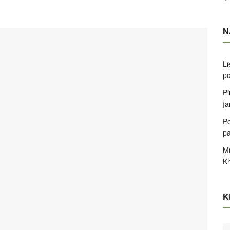
N
Li
po
Pi
įa
Pe
pa
Mi
K
Ki