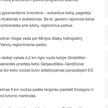
lių gyvenantiems žmonėms – sutvarkius kelią, pagerėja
triukšmas ir dulkėtumas. Be to, geresni rajoniniai keliai
poilsiavietes prie ežerų, regioninius parkus.
arėnai–Kegai veda per Minijos ištakų hidrografinį
ų (Varnių regioniniame parke).
o darbai vyksta 4,2 km ilgio ruože kelyje Gintališkė–
akrantės priartėja kelio Gelgaudiškis–Gerdžiūnai
tas šio kelio ruožas buvo asfaltuojamas panaudojant ES
tarinas 5 km ruožas padės lengviau pasiekti Snaigyno ir
ens turizmo maršrutas.