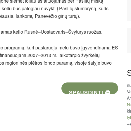
jone šiemet toliau asfaltuojamas per Pašilių mišką
eliu bus patogiau nuvykti į Pašilių stumbryną, kuris
iausiai lankomų Panevėžio girių turtų).
ojamas kelio Rusnė–Uostadvaris–Švyturys ruožas.
vimo programą, kuri pastaruoju metu buvo įgyvendinama ES
 finansuojami 2007–2013 m. laikotarpio žvyrkelių
pos regioninės plėtros fondo paramą, visoje šalyje buvo
S
n
Va
SPAUSDINTI 🖨
An
Na
kl
tyl
+