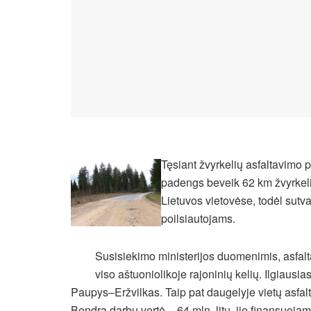
Tęsiant žvyrkelių asfaltavimo 
padengs beveik 62 km žvyrkel
Lietuvos vietovėse, todėl sutva
poilsiautojams.
Susisiekimo ministerijos duomenimis, asfal
viso aštuoniolikoje rajoninių kelių. Ilgiaus
Paupys–Eržvilkas.
Taip pat daugelyje vietų asfalt
Bendra darbų vertė – 64 mln. litų, jie finansuojam