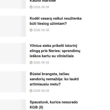
Kauno mariose
2026 08 08
Kodėl vasarą vaikui neužtenka
būti tiesiog užimtam?
2026 08 08
Vilnius sieks prikelti istorinį
elingą prie Neries: sprendimų
ieškos kartu su vilniečiais
2026 08 08
Būstai brangsta, tačiau
sandorių nemažėja: ko laukti
artimiausiu metu?
2026 08 08
Spaustuvė, kurios nesurado
KGB (II)