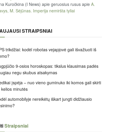
na Kuročkina (I News) apie geruosius rusus
apie
A.
vys, M. Sėjūnas. Imperija nemiršta tyliai
AUJAUSI STRAIPSNIAI
S trikdžiai: kodėl robotas vejapjovė gali išvažiuoti iš
iemo?
gpjūčio 9-osios horoskopas: tikslus klausimas padės
augiau negu skubus atsakymas
dikai įspėja – nuo vieno guminuko iki komos gali skirti
k kelios minutės
dėl automobilyje nereikėtų iškart jungti didžiausio
ėsinimo?
ti
Straipsniai