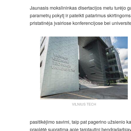
Jaunasis mokslininkas disertacijos metu turėjo ga
parametrų pokytį ir pateikti patarimus skirtingom
pristatinėja įvairiose konferencijose bei universitet
VILNIUS TECH
pasitikėjimo savimi, taip pat pagerino užsienio k
praplėtė supratimą apie tarptautinį bendradarbia