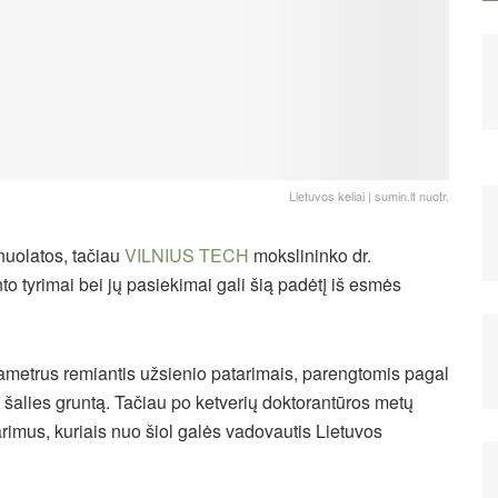
Lietuvos keliai | sumin.lt nuotr.
uolatos, tačiau
VILNIUS TECH
mokslininko dr.
o tyrimai bei jų pasiekimai gali šią padėtį iš esmės
parametrus remiantis užsienio patarimais, parengtomis pagal
sų šalies gruntą. Tačiau po ketverių doktorantūros metų
rimus, kuriais nuo šiol galės vadovautis Lietuvos