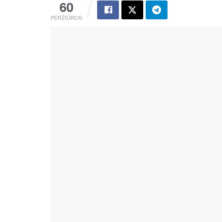
60
PERŽIŪROS