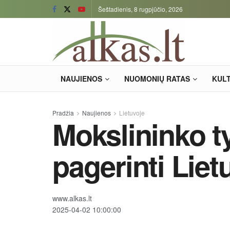
Šeštadienis, 8 rugpjūčio, 2026
NAUJIENOS
NUOMONIŲ RATAS
KUL
Pradžia
Naujienos
Lietuvoje
Mokslininko ty
pagerinti Liet
www.alkas.lt
2025-04-02 10:00:00