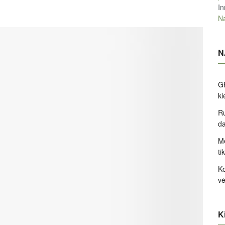
In
Na
N
GP
k
Ru
d
Me
ti
Ko
v
Ki