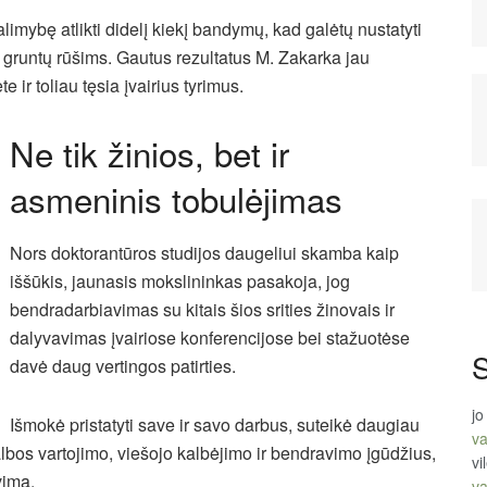
limybę atlikti didelį kiekį bandymų, kad galėtų nustatyti
s gruntų rūšims. Gautus rezultatus M. Zakarka jau
e ir toliau tęsia įvairius tyrimus.
Ne tik žinios, bet ir
asmeninis tobulėjimas
Nors doktorantūros studijos daugeliui skamba kaip
iššūkis, jaunasis mokslininkas pasakoja, jog
bendradarbiavimas su kitais šios srities žinovais ir
dalyvavimas įvairiose konferencijose bei stažuotėse
S
davė daug vertingos patirties.
jo
Išmokė pristatyti save ir savo darbus, suteikė daugiau
va
albos vartojimo, viešojo kalbėjimo ir bendravimo įgūdžius,
vi
vimą.
va