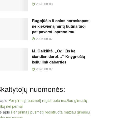
2026 08 08
Rugpjūčio 8-osios horoskopas:
ne kiekvieną mintį būtina tuoj
pat paversti sprendimu
2026 08 07
M. Gaižiūtė. „Ogi jūs ką
šiandien darot…“ Knygnešių
keliu link dabarties
2026 08 07
kaitytojų nuomonės:
apie
Per pirmąjį pusmetį registruota mažiau gimusių
ikų nei pernai
le
apie
Per pirmąjį pusmetį registruota mažiau gimusių
ikų nei pernai