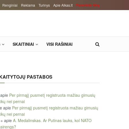
Renginiai
Reklama
Turinys
Apie Alkas.lt
Paremkite Alką
S
SKAITINIAI
VISI RAŠINIAI
KAITYTOJŲ PASTABOS
apie
Per pirmąjį pusmetį registruota mažiau gimusių
ikų nei pernai
le
apie
Per pirmąjį pusmetį registruota mažiau gimusių
ikų nei pernai
++
apie
A. Medalinskas. Ar Putinas lauks, kol NATO
sirengs?