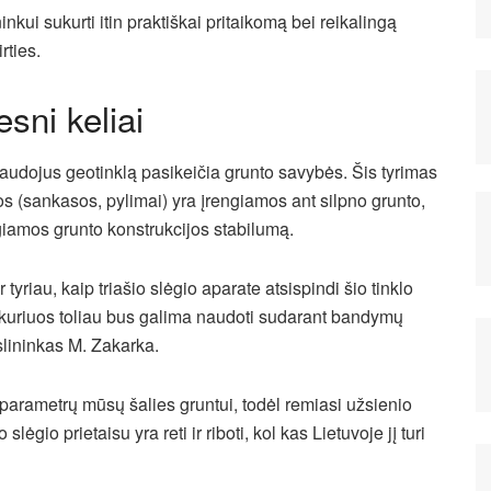
ninkui sukurti itin praktiškai pritaikomą bei reikalingą
rties.
esni keliai
anaudojus geotinklą pasikeičia grunto savybės. Šis tyrimas
jos (sankasos, pylimai) yra įrengiamos ant silpno grunto,
engiamos grunto konstrukcijos stabilumą.
tyriau, kaip triašio slėgio aparate atsispindi šio tinklo
, kuriuos toliau bus galima naudoti sudarant bandymų
slininkas M. Zakarka.
 parametrų mūsų šalies gruntui, todėl remiasi užsienio
lėgio prietaisu yra reti ir riboti, kol kas Lietuvoje jį turi