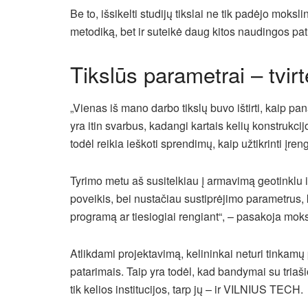
Be to, išsikelti studijų tikslai ne tik padėjo moksli
metodiką, bet ir suteikė daug kitos naudingos pati
Tikslūs parametrai – tvirt
„Vienas iš mano darbo tikslų buvo ištirti, kaip p
yra itin svarbus, kadangi kartais kelių konstrukci
todėl reikia ieškoti sprendimų, kaip užtikrinti įr
Tyrimo metu aš susitelkiau į armavimą geotinklu ir 
poveikis, bei nustačiau sustiprėjimo parametrus
programą ar tiesiogiai rengiant“, – pasakoja mok
Atlikdami projektavimą, kelininkai neturi tinkamų
patarimais. Taip yra todėl, kad bandymai su triašio s
tik kelios institucijos, tarp jų – ir VILNIUS TECH.