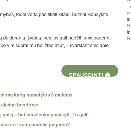
+
pa
ybės, todėl verta pasitikėti kitais. Būtinai klausykite
In
Na
In
kitų doktorantų įžvalgų, nes jos gali padėti jums pagerinti
Na
ybė virs supratimu bei žinojimu“, – svarstantiems apie
SPAUSDINTI 🖨
s pirmą kartą numatytos 3 metams
a akcine bendrove
ę galią – bet neužtenka pasakyti „Tu gali“
ausios ir kada padėtis pagerės?