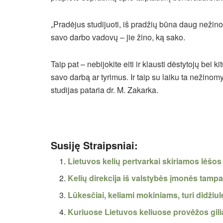
„Pradėjus studijuoti, iš pradžių būna daug nežinom
savo darbo vadovų – jie žino, ką sako.
Taip pat – nebijokite eiti ir klausti dėstytojų bei 
savo darbą ar tyrimus. Ir taip su laiku ta nežinom
studijas pataria dr. M. Zakarka.
Susiję Straipsniai:
Lietuvos kelių pertvarkai skiriamos lėšo
Kelių direkcija iš valstybės įmonės tamp
Lūkesčiai, keliami mokiniams, turi didžiul
Kuriuose Lietuvos keliuose provėžos gili