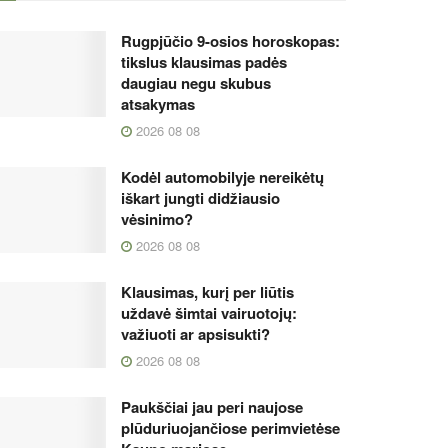
Rugpjūčio 9-osios horoskopas:
tikslus klausimas padės
daugiau negu skubus
atsakymas
2026 08 08
Kodėl automobilyje nereikėtų
iškart jungti didžiausio
vėsinimo?
2026 08 08
Klausimas, kurį per liūtis
uždavė šimtai vairuotojų:
važiuoti ar apsisukti?
2026 08 08
Paukščiai jau peri naujose
plūduriuojančiose perimvietėse