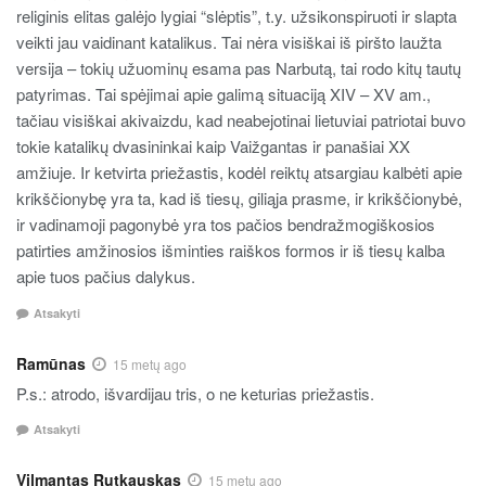
religinis elitas galėjo lygiai “slėptis”, t.y. užsikonspiruoti ir slapta
veikti jau vaidinant katalikus. Tai nėra visiškai iš piršto laužta
versija – tokių užuominų esama pas Narbutą, tai rodo kitų tautų
patyrimas. Tai spėjimai apie galimą situaciją XIV – XV am.,
tačiau visiškai akivaizdu, kad neabejotinai lietuviai patriotai buvo
tokie katalikų dvasininkai kaip Vaižgantas ir panašiai XX
amžiuje. Ir ketvirta priežastis, kodėl reiktų atsargiau kalbėti apie
krikščionybę yra ta, kad iš tiesų, giliąja prasme, ir krikščionybė,
ir vadinamoji pagonybė yra tos pačios bendražmogiškosios
patirties amžinosios išminties raiškos formos ir iš tiesų kalba
apie tuos pačius dalykus.
Atsakyti
Ramūnas
15 metų ago
P.s.: atrodo, išvardijau tris, o ne keturias priežastis.
Atsakyti
Vilmantas Rutkauskas
15 metų ago