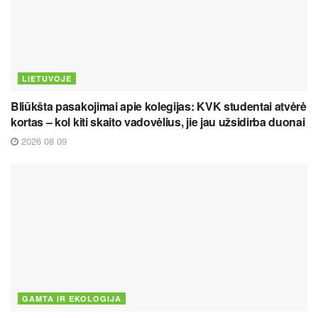
LIETUVOJE
Bliūkšta pasakojimai apie kolegijas: KVK studentai atvėrė
kortas – kol kiti skaito vadovėlius, jie jau užsidirba duonai
2026 08 09
GAMTA IR EKOLOGIJA