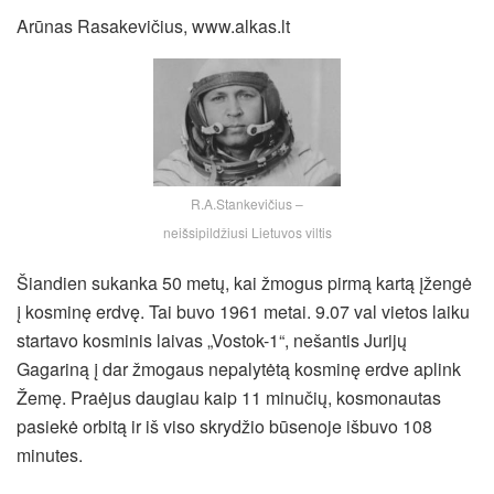
Arūnas Rasakevičius, www.alkas.lt
R.A.Stankevičius –
neišsipildžiusi Lietuvos viltis
Šiandien sukanka 50 metų, kai žmogus pirmą kartą įžengė
į kosminę erdvę. Tai buvo 1961 metai. 9.07 val vietos laiku
startavo kosminis laivas „Vostok-1“, nešantis Jurijų
Gagariną į dar žmogaus nepalytėtą kosminę erdve aplink
Žemę. Praėjus daugiau kaip 11 minučių, kosmonautas
pasiekė orbitą ir iš viso skrydžio būsenoje išbuvo 108
minutes.