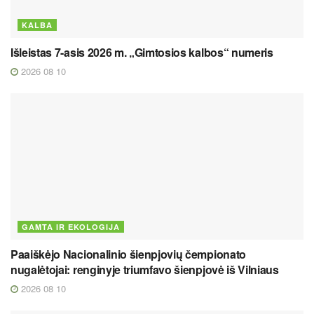
KALBA
Išleistas 7-asis 2026 m. „Gimtosios kalbos“ numeris
2026 08 10
GAMTA IR EKOLOGIJA
Paaiškėjo Nacionalinio šienpjovių čempionato
nugalėtojai: renginyje triumfavo šienpjovė iš Vilniaus
2026 08 10