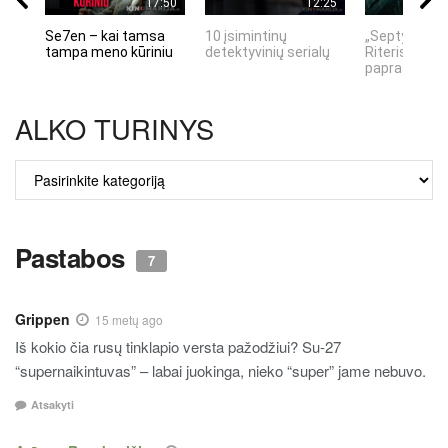
17:50
12:25
Se7en – kai tamsa
10 įsimintinų
„Septynių Ka
tampa meno kūriniu
detektyvinių serialų
Riteris" – kai
paprastumas
ALKO TURINYS
ALKO
TURINYS
Pastabos
7
Grippen
15 metų ago
Iš kokio čia rusų tinklapio versta pažodžiui? Su-27
“supernaikintuvas” – labai juokinga, nieko “super” jame nebuvo.
Atsakyti