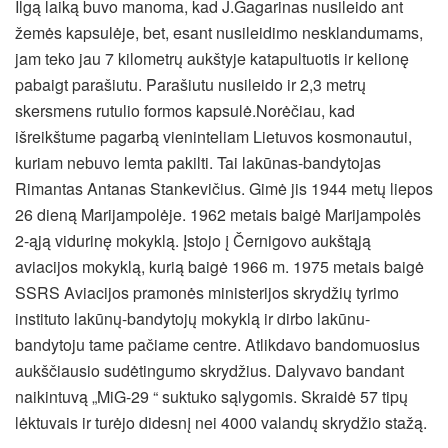
Ilgą laiką buvo manoma, kad J.Gagarinas nusileido ant
žemės kapsulėje, bet, esant nusileidimo nesklandumams,
jam teko jau 7 kilometrų aukštyje katapultuotis ir kelionę
pabaigt parašiutu. Parašiutu nusileido ir 2,3 metrų
skersmens rutulio formos kapsulė.
Norėčiau, kad
išreikštume pagarbą vieninteliam Lietuvos kosmonautui,
kuriam nebuvo lemta pakilti. Tai lakūnas-bandytojas
Rimantas Antanas Stankevičius. Gimė jis 1944 metų liepos
26 dieną Marijampolėje. 1962 metais baigė Marijampolės
2-ąją vidurinę mokyklą. Įstojo į Černigovo aukštąją
aviacijos mokyklą, kurią baigė 1966 m. 1975 metais baigė
SSRS Aviacijos pramonės ministerijos skrydžių tyrimo
instituto lakūnų-bandytojų mokyklą ir dirbo lakūnu-
bandytoju tame pačiame centre. Atlikdavo bandomuosius
aukščiausio sudėtingumo skrydžius. Dalyvavo bandant
naikintuvą „MiG-29 “ suktuko sąlygomis. Skraidė 57 tipų
lėktuvais ir turėjo didesnį nei 4000 valandų skrydžio stažą.