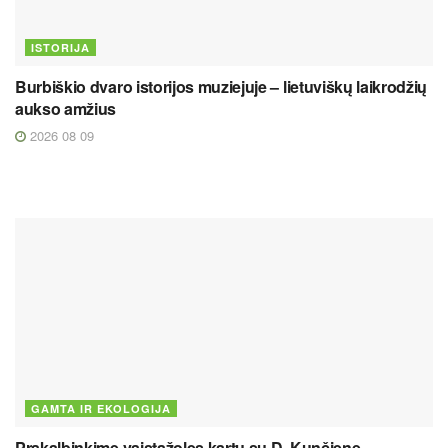
ISTORIJA
Burbiškio dvaro istorijos muziejuje – lietuviškų laikrodžių
aukso amžius
2026 08 09
GAMTA IR EKOLOGIJA
Prakalbinkime vaistažoles kartu su D. Kunčiene