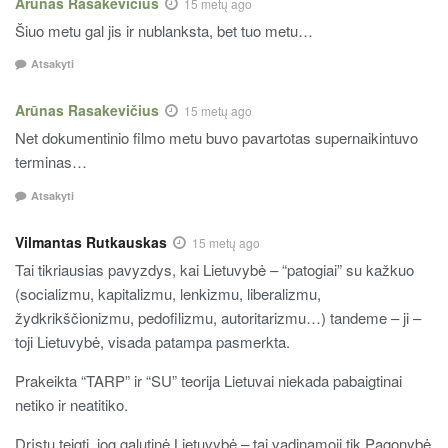
Arūnas Rasakevičius
15 metų ago
Šiuo metu gal jis ir nublanksta, bet tuo metu…
Atsakyti
Arūnas Rasakevičius
15 metų ago
Net dokumentinio filmo metu buvo pavartotas supernaikintuvo
terminas…
Atsakyti
Vilmantas Rutkauskas
15 metų ago
Tai tikriausias pavyzdys, kai Lietuvybė – “patogiai” su kažkuo
(socializmu, kapitalizmu, lenkizmu, liberalizmu,
žydkrikščionizmu, pedofilizmu, autoritarizmu…) tandeme – ji –
toji Lietuvybė, visada patampa pasmerkta.
Prakeikta “TARP” ir “SU” teorija Lietuvai niekada pabaigtinai
netiko ir neatitiko.
Drįstu teigti, jog galutinė Lietuvybė – tai vadinamoji tik Pagonybė