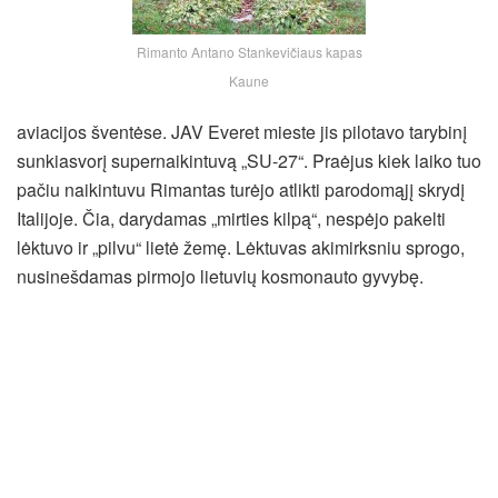
Rimanto Antano Stankevičiaus kapas
Kaune
aviacijos šventėse. JAV Everet mieste jis pilotavo tarybinį
sunkiasvorį supernaikintuvą „SU-27“. Praėjus kiek laiko tuo
pačiu naikintuvu Rimantas turėjo atlikti parodomąjį skrydį
Italijoje. Čia, darydamas „mirties kilpą“, nespėjo pakelti
lėktuvo ir „pilvu“ lietė žemę. Lėktuvas akimirksniu sprogo,
nusinešdamas pirmojo lietuvių kosmonauto gyvybę.