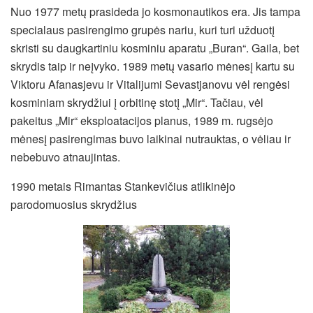
Nuo 1977 metų prasideda jo kosmonautikos era. Jis tampa
specialaus pasirengimo grupės nariu, kuri turi užduotį
skristi su daugkartiniu kosminiu aparatu „Buran“. Gaila, bet
skrydis taip ir neįvyko. 1989 metų vasario mėnesį kartu su
Viktoru Afanasjevu ir Vitalijumi Sevastjanovu vėl rengėsi
kosminiam skrydžiui į orbitinę stotį „Mir“. Tačiau, vėl
pakeitus „Mir“ eksploatacijos planus, 1989 m. rugsėjo
mėnesį pasirengimas buvo laikinai nutrauktas, o vėliau ir
nebebuvo atnaujintas.
1990 metais Rimantas Stankevičius atlikinėjo
parodomuosius skrydžius