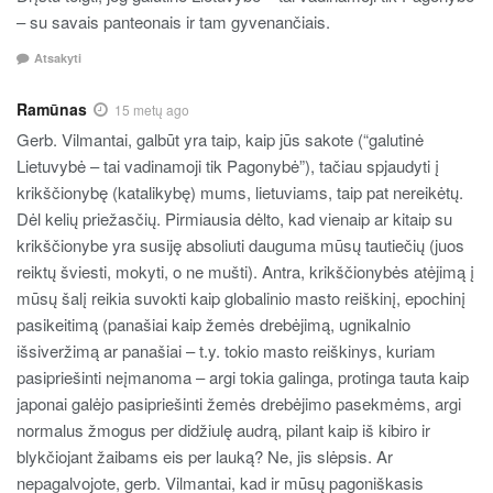
– su savais panteonais ir tam gyvenančiais.
Atsakyti
Ramūnas
15 metų ago
Gerb. Vilmantai, galbūt yra taip, kaip jūs sakote (“galutinė
Lietuvybė – tai vadinamoji tik Pagonybė”), tačiau spjaudyti į
krikščionybę (katalikybę) mums, lietuviams, taip pat nereikėtų.
Dėl kelių priežasčių. Pirmiausia dėlto, kad vienaip ar kitaip su
krikščionybe yra susiję absoliuti dauguma mūsų tautiečių (juos
reiktų šviesti, mokyti, o ne mušti). Antra, krikščionybės atėjimą į
mūsų šalį reikia suvokti kaip globalinio masto reiškinį, epochinį
pasikeitimą (panašiai kaip žemės drebėjimą, ugnikalnio
išsiveržimą ar panašiai – t.y. tokio masto reiškinys, kuriam
pasipriešinti neįmanoma – argi tokia galinga, protinga tauta kaip
japonai galėjo pasipriešinti žemės drebėjimo pasekmėms, argi
normalus žmogus per didžiulę audrą, pilant kaip iš kibiro ir
blykčiojant žaibams eis per lauką? Ne, jis slėpsis. Ar
nepagalvojote, gerb. Vilmantai, kad ir mūsų pagoniškasis