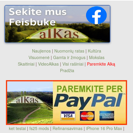
Naujienos
|
Nuomonių ratas
|
Kultūra
Visuomenė
|
Gamta ir žmogus
|
Mokslas
Skaitiniai
|
VideoAlkas
|
Visi rašiniai
|
Paremkite Alką
Pradžia
ket testai
|
fs25 mods
|
Refinansavimas
|
iPhone 16 Pro Max
|