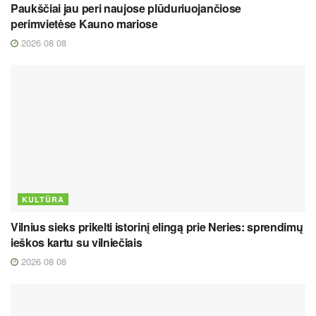
Paukščiai jau peri naujose plūduriuojančiose
perimvietėse Kauno mariose
2026 08 08
KULTŪRA
Vilnius sieks prikelti istorinį elingą prie Neries: sprendimų
ieškos kartu su vilniečiais
2026 08 08