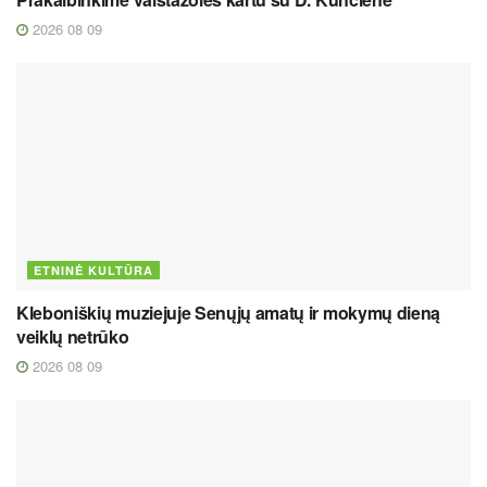
2026 08 09
ETNINĖ KULTŪRA
Kleboniškių muziejuje Senųjų amatų ir mokymų dieną
veiklų netrūko
2026 08 09