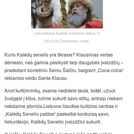
Lietuviškasis Kalėda linksmina vaikus, ©
DELFI (K.Čachovskio nuotr.)
Kuris Kalėdų senelis yra tikrasis? Klausimas vertas
dėmesio, nes galima pasikysti tarp daugybės įvaizdžių –
pradedant sovietiniu Seniu Šalčiu, baigiant „Coca-colos“
reklamos veidu Santa Klausu.
Anot kultūrininkų, esame nedidelė tauta, todėl, užuot
žvalgęsi į kitus, turime sukurti savo stilių, antraip niekam
nebūsime įdomūs.Lietuvos liaudies kultūros centras ir
„Kalėdų Senelio paštas“ paskelbė konkursą savo,
lietuviškojo, Kalėdų Senelio įvaizdžiui sukurti.