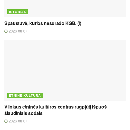
ISTORIJA
Spaustuvė, kurios nesurado KGB. (I)
2026 08 07
ETNINĖ KULTŪRA
Vilniaus etninės kultūros centras rugpjūtį išpuoš
šiaudiniais sodais
2026 08 07