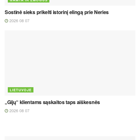
Sostinė sieks prikelti istorinį elingą prie Neries
2026 08 07
LIETUVOJE
„Gijų“ klientams sąskaitos taps aiškesnės
2026 08 07