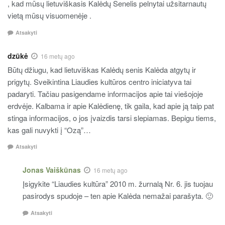
, kad mūsų lietuviškasis Kalėdų Senelis pelnytai užsitarnautų
vietą mūsų visuomenėje .
Atsakyti
dzūkė
16 metų ago
Būtų džiugu, kad lietuviškas Kalėdų senis Kalėda atgytų ir
prigytų. Sveikintina Liaudies kultūros centro iniciatyva tai
padaryti. Tačiau pasigendame informacijos apie tai viešojoje
erdvėje. Kalbama ir apie Kalėdienę, tik gaila, kad apie ją taip pat
stinga informacijos, o jos įvaizdis tarsi slepiamas. Bepigu tiems,
kas gali nuvykti į “Ozą”…
Atsakyti
Jonas Vaiškūnas
16 metų ago
Įsigykite “Liaudies kultūra” 2010 m. žurnalą Nr. 6. jis tuojau
pasirodys spudoje – ten apie Kalėda nemažai parašyta. 🙂
Atsakyti