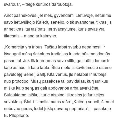
svarbūs“, – teigė kultūros darbuotoja.
Anot pašnekovės, jei mes, gyvendami Lietuvoje, neturime
savo lietuviškojo Kalėdų senelio, o tik svarstome, tikras jis
ar netikras, tai tas pats, jei svarstytume, kuris tėvas yra
tikresnis – mano ar kaimyno.
„Komercija yra ir bus. Tačiau labai svarbu nepamesti ir
išsaugoti mūsų šaknines tradicijas ir tada būsime įdomūs
pasauliui. Juk tik turėdamas savo stilių gali būti įdomus ir
kaip asmuo, ir kaip tauta. Šiuo metu iš sovietmečio esame
paveldėję Senelį Šaltį. Kita vertus, jis nelabai ir nutolęs
nuo prototipo. Mūsų pasakose tai pavidalas, kurį sutikus
miške kaip senį, jis gali apdovanoti arba atvirkščiai.
Sulaukiame laiškų, kurie atspindi tikrosios jo funkcijos
suvokimą. Štai 11-metis mums rašo: „Kalėdų seneli, šiemet
nebuvau geras, todėl jokių dovanų neprašau“, – pasakojo
E. Plioplienė.