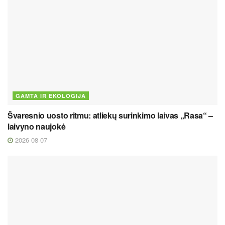
GAMTA IR EKOLOGIJA
Švaresnio uosto ritmu: atliekų surinkimo laivas „Rasa“ –
laivyno naujokė
2026 08 07