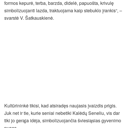
formos kepurė, terba, barzda, didelė, papuošta, krivulę
simbolizuojanti lazda, traktuojama kaip stebuklo įrankis“, –
svarstė V. Šatkauskienė.
Kultūrininkė tikisi, kad atsiradęs naujasis įvaizdis prigis.
Juk net ir tie, kurie seniai nebetiki Kalėdų Seneliu, vis dar
tiki jo gerąja idėja, simbolizuojančia šviesiąsias gyvenimo
puses.