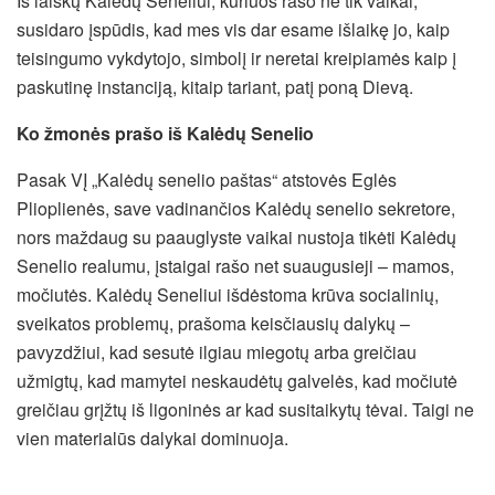
Iš laiškų Kalėdų Seneliui, kuriuos rašo ne tik vaikai,
susidaro įspūdis, kad mes vis dar esame išlaikę jo, kaip
teisingumo vykdytojo, simbolį ir neretai kreipiamės kaip į
paskutinę instanciją, kitaip tariant, patį poną Dievą.
Ko žmonės prašo iš Kalėdų Senelio
Pasak VĮ „Kalėdų senelio paštas“ atstovės Eglės
Plioplienės, save vadinančios Kalėdų senelio sekretore,
nors maždaug su paauglyste vaikai nustoja tikėti Kalėdų
Senelio realumu, įstaigai rašo net suaugusieji – mamos,
močiutės. Kalėdų Seneliui išdėstoma krūva socialinių,
sveikatos problemų, prašoma keisčiausių dalykų –
pavyzdžiui, kad sesutė ilgiau miegotų arba greičiau
užmigtų, kad mamytei neskaudėtų galvelės, kad močiutė
greičiau grįžtų iš ligoninės ar kad susitaikytų tėvai. Taigi ne
vien materialūs dalykai dominuoja.