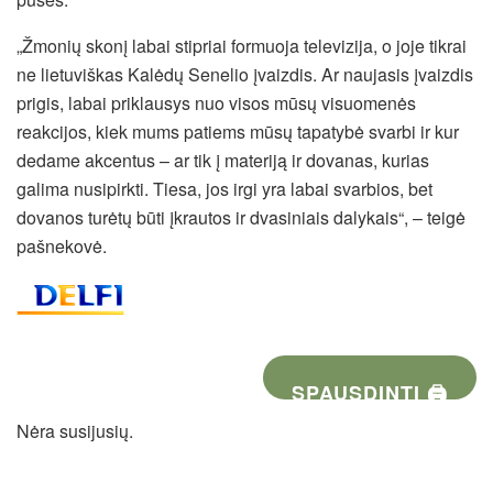
„Žmonių skonį labai stipriai formuoja televizija, o joje tikrai
ne lietuviškas Kalėdų Senelio įvaizdis. Ar naujasis įvaizdis
prigis, labai priklausys nuo visos mūsų visuomenės
reakcijos, kiek mums patiems mūsų tapatybė svarbi ir kur
dedame akcentus – ar tik į materiją ir dovanas, kurias
galima nusipirkti. Tiesa, jos irgi yra labai svarbios, bet
dovanos turėtų būti įkrautos ir dvasiniais dalykais“, – teigė
pašnekovė.
SPAUSDINTI 🖨
Nėra susijusių.