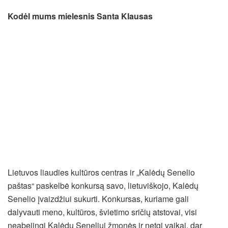
Kodėl mums mielesnis Santa Klausas
Lietuvos liaudies kultūros centras ir „Kalėdų Senelio
paštas“ paskelbė konkursą savo, lietuviškojo, Kalėdų
Senelio įvaizdžiui sukurti. Konkursas, kuriame gali
dalyvauti meno, kultūros, švietimo sričių atstovai, visi
neabejingi Kalėdų Seneliui žmonės ir netgi vaikai, dar