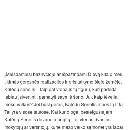
„Melsdamiesi bažnyčioje ar išpažindami Dievą kitaip mes
tikimės geresnės realizacijos ir prisitaikymo šioje žemėje.
Kalėdų senelis – taip pat viena iš tų figūrų, kuri padeda
labiau įsivertinti, pamatyti save iš šono. Juk kaip tėveliai
moko vaikus? Jei būsi geras, Kalėdų Senelis atneš tą ir tą.
Tai yra visose tautose. Kai kur blogai besielgusiajam
Kalėdų Senelis dovanoja anglių. Tai vienas dvasios
mokytojų ar vertintojų, kurie mažo vaiko sąmonei yra labai