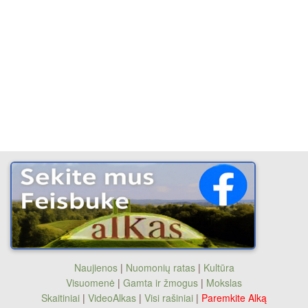
Naujienos
|
Nuomonių ratas
|
Kultūra
Visuomenė
|
Gamta ir žmogus
|
Mokslas
Skaitiniai
|
VideoAlkas
|
Visi rašiniai
|
Paremkite Alką