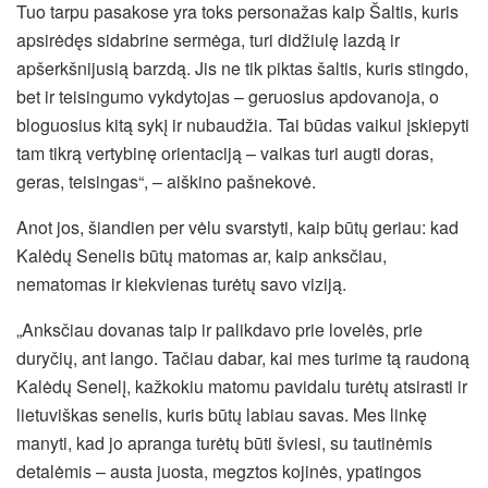
Tuo tarpu pasakose yra toks personažas kaip Šaltis, kuris
apsirėdęs sidabrine sermėga, turi didžiulę lazdą ir
apšerkšnijusią barzdą. Jis ne tik piktas šaltis, kuris stingdo,
bet ir teisingumo vykdytojas – geruosius apdovanoja, o
bloguosius kitą sykį ir nubaudžia. Tai būdas vaikui įskiepyti
tam tikrą vertybinę orientaciją – vaikas turi augti doras,
geras, teisingas“, – aiškino pašnekovė.
Anot jos, šiandien per vėlu svarstyti, kaip būtų geriau: kad
Kalėdų Senelis būtų matomas ar, kaip anksčiau,
nematomas ir kiekvienas turėtų savo viziją.
„Anksčiau dovanas taip ir palikdavo prie lovelės, prie
duryčių, ant lango. Tačiau dabar, kai mes turime tą raudoną
Kalėdų Senelį, kažkokiu matomu pavidalu turėtų atsirasti ir
lietuviškas senelis, kuris būtų labiau savas. Mes linkę
manyti, kad jo apranga turėtų būti šviesi, su tautinėmis
detalėmis – austa juosta, megztos kojinės, ypatingos