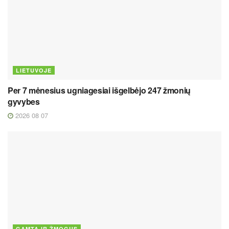
LIETUVOJE
Per 7 mėnesius ugniagesiai išgelbėjo 247 žmonių
gyvybes
2026 08 07
GAMTA IR ŽMOGUS