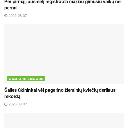
Per pirmąjį pusmetį registruota mažiau gimusių vaikų nei
pernai
2026 08 07
GAMTA IR ŽMOGUS
Šalies ūkininkai vėl pagerino žieminių kviečių derliaus
rekordą
2026 08 07