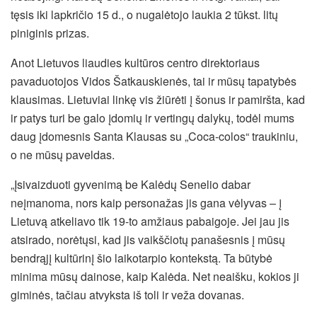
tęsis iki lapkričio 15 d., o nugalėtojo laukia 2 tūkst. litų
piniginis prizas.
Anot Lietuvos liaudies kultūros centro direktoriaus
pavaduotojos Vidos Šatkauskienės, tai ir mūsų tapatybės
klausimas. Lietuviai linkę vis žiūrėti į šonus ir pamiršta, kad
ir patys turi be galo įdomių ir vertingų dalykų, todėl mums
daug įdomesnis Santa Klausas su „Coca-colos“ traukiniu,
o ne mūsų paveldas.
„Įsivaizduoti gyvenimą be Kalėdų Senelio dabar
neįmanoma, nors kaip personažas jis gana vėlyvas – į
Lietuvą atkeliavo tik 19-to amžiaus pabaigoje. Jei jau jis
atsirado, norėtųsi, kad jis vaikščiotų panašesnis į mūsų
bendrąjį kultūrinį šio laikotarpio kontekstą. Ta būtybė
minima mūsų dainose, kaip Kalėda. Net neaišku, kokios ji
giminės, tačiau atvyksta iš toli ir veža dovanas.