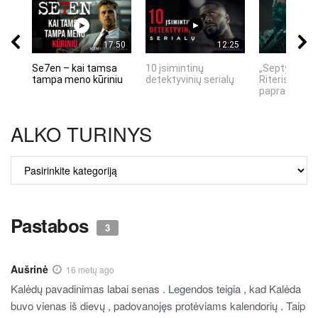
17:50
12:25
Se7en – kai tamsa
10 įsimintinų
„Septynių Ka
tampa meno kūriniu
detektyvinių serialų
Riteris" – kai
paprastumas
ALKO TURINYS
ALKO
TURINYS
Pastabos
3
Aušrinė
16 metų ago
Kalėdų pavadinimas labai senas . Legendos teigia , kad Kalėda
buvo vienas iš dievų , padovanojęs protėviams kalendorių . Taip