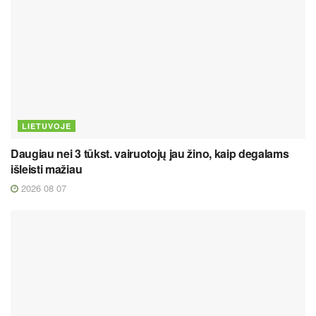
LIETUVOJE
Daugiau nei 3 tūkst. vairuotojų jau žino, kaip degalams
išleisti mažiau
2026 08 07